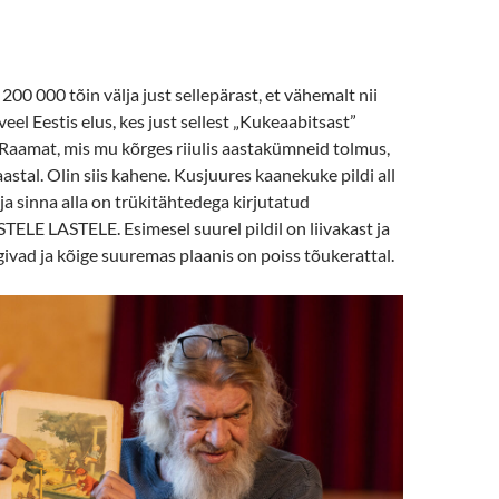
200 000 tõin välja just sellepärast, et vähemalt nii
veel Eestis elus, kes just sellest „Kukeaabitsast”
Raamat, mis mu kõrges riiulis aastakümneid tolmus,
aastal. Olin siis kahene. Kusjuures kaanekuke pildi all
 ja sinna alla on trükitähtedega kirjutatud
LE LASTELE. Esimesel suurel pildil on liivakast ja
givad ja kõige suuremas plaanis on poiss tõukerattal.