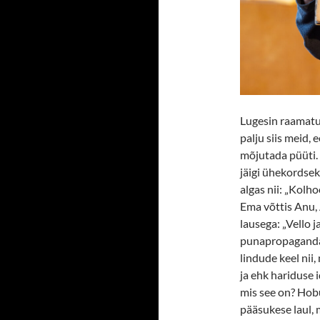
Lugesin raamatu 
palju siis meid,
mõjutada püüti. 
jäigi ühekordsek
algas nii: „Kolh
Ema võttis Anu, 
lausega: „Vello 
punapropaganda 
lindude keel nii
ja ehk hariduse 
mis see on? Hobu
pääsukese laul, m