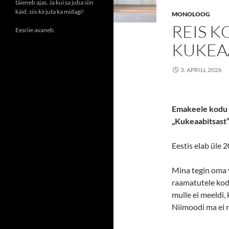
täieneb ajas. Ja kui sa juba siin
käid, siis kirjuta ka midagi!
MONOLOOG
REIS 
Eesriie avaneb.
KUKEA
3. APRILL 2026
Emakeele kodu o
„Kukeaabitsast”
Eestis elab üle 
Mina tegin oma v
raamatutele kodu
mulle ei meeldi, 
Niimoodi ma ei n