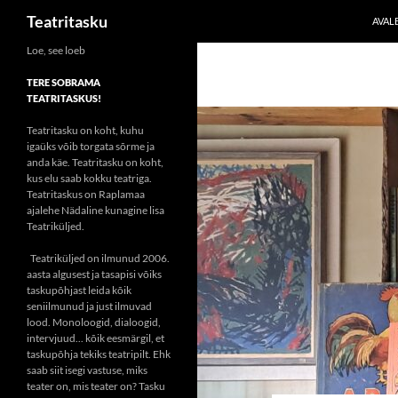
Otsi
Teatritasku
AVAL
Liigu
Loe, see loeb
sisu
TERE SOBRAMA
juurde
TEATRITASKUS!
Teatritasku on koht, kuhu
igaüks võib torgata sõrme ja
anda käe. Teatritasku on koht,
kus elu saab kokku teatriga.
Teatritaskus on Raplamaa
ajalehe Nädaline kunagine lisa
Teatriküljed.
Teatriküljed on ilmunud 2006.
aasta algusest ja tasapisi võiks
taskupõhjast leida kõik
seniilmunud ja just ilmuvad
lood. Monoloogid, dialoogid,
intervjuud... kõik eesmärgil, et
taskupõhja tekiks teatripilt. Ehk
saab siit isegi vastuse, miks
teater on, mis teater on? Tasku