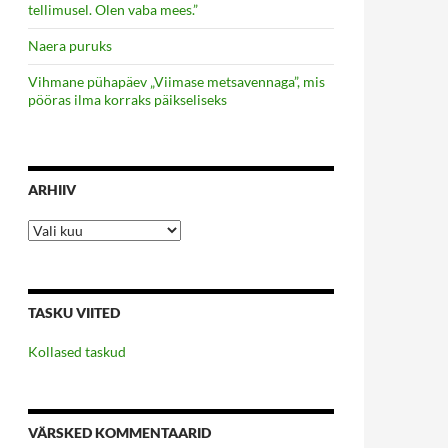
tellimusel. Olen vaba mees.”
Naera puruks
Vihmane pühapäev „Viimase metsavennaga”, mis
pööras ilma korraks päikseliseks
ARHIIV
Arhiiv
TASKU VIITED
Kollased taskud
VÄRSKED KOMMENTAARID