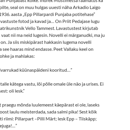
tean Punjabast kõike. Indrek Mustimetsa raamatus ka
pilte, seal on muu hulgas uuesti näha Arkadio Laigo
 1936. aasta „Epp Pillarpardi Punjaba potitehase”
vastuste fotod ja kavad ja… On Priit Pedajase lugu
atrikunstnik Vello Tammest. Lavastustest kirjutab
 vaat nii ma neid lugesin. Novelli ei märganudki, ma ju
 on. Ja siis miskipärast hakkasin lugema novelli
ja see haaras mind endasse. Peet Vallaku keel on
lirohke ja mahlakas:
givarrukad küünaspäideni kooritud…”
talle kätega vastu, lõi põlle omale üle näo ja urises. Ei
st: oli lesk.”
et praegu mõnda luulemeest käepärast ei ole, laseks
loost laulu meisterdada, sada salmi pika! Sest kõik
ti riimi: Pillarpart –Pilli Märt; lesk Epp – Tiiskäpp;
rejuga!…”