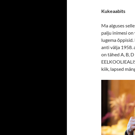
Kukeaabits
Ma alguses selle 
palju inimesi on 
lugema õppisid. 
anti välja 1958. 
on tähed A, B, D
EELKOOLIEALISTE
kiik, lapsed män