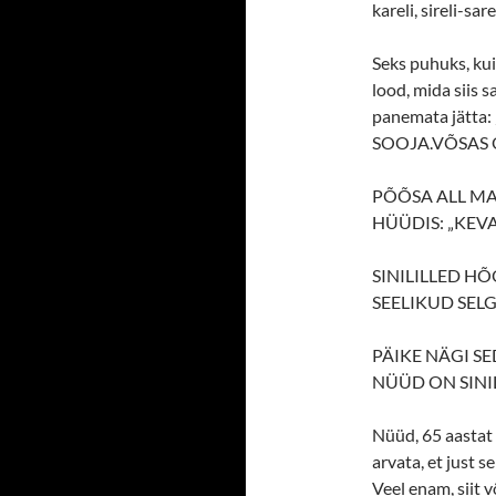
kareli, sireli-sarel
Seks puhuks, kui
lood, mida siis s
panemata jätta
SOOJA.VÕSAS 
PÕÕSA ALL MAG
HÜÜDIS: „KEV
SINILILLED HÕ
SEELIKUD SELG
PÄIKE NÄGI SE
NÜÜD ON SINIL
Nüüd, 65 aastat 
arvata, et just 
Veel enam, siit 