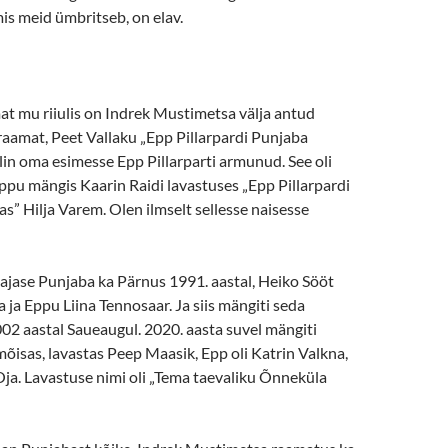
 mis meid ümbritseb, on elav.
t mu riiulis on Indrek Mustimetsa välja antud
riraamat, Peet Vallaku „Epp Pillarpardi Punjaba
lin oma esimesse Epp Pillarparti armunud. See oli
Eppu mängis Kaarin Raidi lavastuses „Epp Pillarpardi
s” Hilja Varem. Olen ilmselt sellesse naisesse
Pedajase Punjaba ka Pärnus 1991. aastal, Heiko Sööt
 ja Eppu Liina Tennosaar. Ja siis mängiti seda
02 aastal Saueaugul. 2020. aasta suvel mängiti
isas, lavastas Peep Maasik, Epp oli Katrin Valkna,
ja. Lavastuse nimi oli „Tema taevaliku Õnneküla