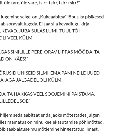
i, üle tare, üle vare, tsirr-tsirr, tsirr tsirr!”
 lugemine selge, on „Kukeaabitsa” lõpus ka pisikesed
aab soravalt lugeda. Ei saa siia kevadlugu kirja
: „KEVAD. JUBA SULAS LUMI. TUUL TÕI
OLI VEEL KÜLM.
AS SINILILLE PERE. ORAV LIPPAS MÖÖDA. TA
AD ON KÄES!”
ÕRUSID UNISEID SILMI. EMA PANI NEILE UUED
A. AGA JALGADEL OLI KÜLM.
DA. TA HAKKAS VEEL SOOJEMINI PAISTAMA.
ILLEDEL SOE.”
hiljem seda aabitsat enda jaoks mõtestades julgen
selles raamatus on minu keelekasutamise põhimõtted.
võib saab alguse mu mõtlemine hingestatud ilmast.