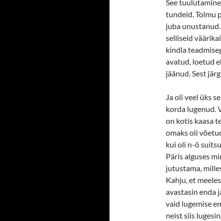
See tuulutamine
tundeid. Tolmu pü
juba unustanud. 
selliseid väärika
kindla teadmise
avatud, loetud eh
jäänud. Sest jär
Ja oli veel üks 
korda lugenud. V
on kotis kaasa t
omaks oli võetu
kui oli n-ö suits
Päris alguses mi
jutustama, mille
Kahju, et meeles
avastasin enda j
vaid lugemise em
neist siis lugesi