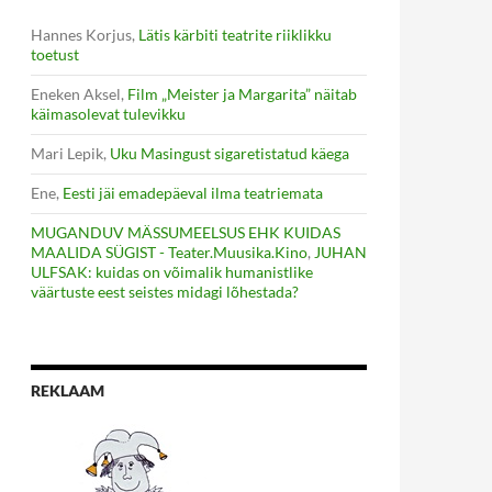
Hannes Korjus
,
Lätis kärbiti teatrite riiklikku
toetust
Eneken Aksel
,
Film „Meister ja Margarita” näitab
käimasolevat tulevikku
Mari Lepik
,
Uku Masingust sigaretistatud käega
Ene
,
Eesti jäi emadepäeval ilma teatriemata
MUGANDUV MÄSSUMEELSUS EHK KUIDAS
MAALIDA SÜGIST - Teater.Muusika.Kino
,
JUHAN
ULFSAK: kuidas on võimalik humanistlike
väärtuste eest seistes midagi lõhestada?
REKLAAM