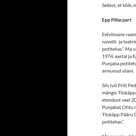
Sellest, et kõik,
Epp Pillarpart
Eelviimane raama
novelli- ja teat
potitehas”. Ma o
1974. aastal ja 
Punjaba potiteha
armunud siiani.
Siis tuli Priit 
mängis Tiiskäppa
etendust veel 20
Punjabat Ohtu mõ
Tiiskäpp Pääru O
potitehas”.