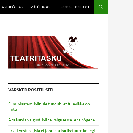
TASKUPÕHJAS
MÄEÜLIKOOL
TUUTUUT TULLAKSE
VÄRSKED POSTITUSED
Siim Maaten:. Minule tundub, et tulevikke on
mitu
Ära karda valgust. Mine valgusesse. Ära põgene
Erki Evestus: „Ma ei joonista karikatuure kellegi