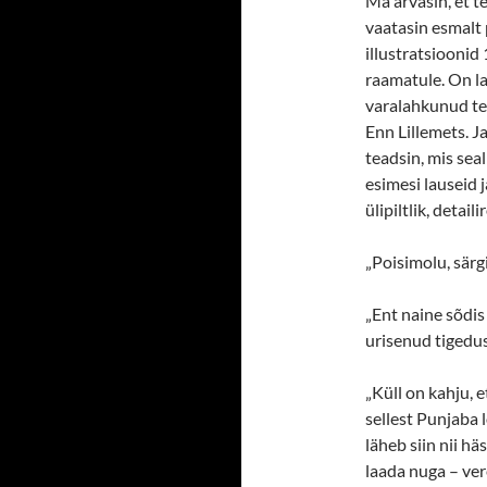
Ma arvasin, et 
vaatasin esmalt 
illustratsioonid
raamatule. On la
varalahkunud te
Enn Lillemets. Ja
teadsin, mis seal
esimesi lauseid 
ülipiltlik, detai
„Poisimolu, sär
„Ent naine sõdis 
urisenud tigeduse
„Küll on kahju, 
sellest Punjaba 
läheb siin nii häs
laada nuga – ve