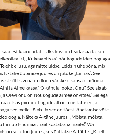
kaanest kaaneni läbi. Üks huvi oli teada saada, kui
 eelkooliealisi, „Kukeaabitsas” nõukogude ideoloogiaga
Te ehk ei usu, aga mitte üldse. Leidsin ühe sõna, mis
s. N-tähe õppimise juures on jutuke „Linnas”. See
oosist sõitis veoauto linna värskeid kapsaid müüma.
Aini ja Aime kaasa.” O-täht ja looke „Onu”. See algab
ja ja Olevi onu on Nõukogude armee ohvitser.” Sellega
aabitsas piirdub. Lugude all on mõistatused ja
, nagu see meile kõlab. Ja see on tõesti õpetamise võte
ideoloogia. Näiteks Ä-tähe juures: „Mõista, mõista,
 hirnub Hiiumaal, hääl kostab siia maale.” Või
is on selle loo juures, kus õpitakse A-tähte: „Kireli-