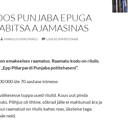
KOOS PUNJABA EPUGA
ABITSA AJAMASINAS
MARGUS MIKOMÄGI
LISA KOMMENTAAR
n emakeelses raamatus. Raamatu kodu on riiulis.
 „Epp Pillarpardi Punjaba potitehaseni”.
200 000 üle 70 aastase inimese.
äikesesse tuppa uued riiulid. Kuus uut pinda
ks. Põhjus oli lihtne, sõbrad jälle ei mahtunud ära ja
kui raamatud on riiulis kahes reas, üksteise taga.
äe neid.