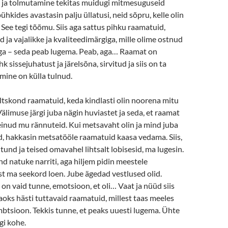
 ja tolmutamine tekitas muidugi mitmesuguseid
hkides avastasin palju üllatusi, neid sõpru, kelle olin
See tegi tõõmu. Siis aga sattus pihku raamatuid,
id ja vajalikke ja kvaliteedimärgiga, mille olime ostnud
ga – seda peab lugema. Peab, aga… Raamat on
k sissejuhatust ja järelsõna, sirvitud ja siis on ta
gmine on külla tulnud.
seltskond raamatuid, keda kindlasti olin noorena mitu
älimuse järgi juba nägin huviastet ja seda, et raamat
einud mu rännuteid. Kui metsavaht olin ja mind juba
d, hakkasin metsatööle raamatuid kaasa vedama. Siis,
utund ja teised omavahel lihtsalt lobisesid, ma lugesin.
nd natuke narriti, aga hiljem pidin meestele
st ma seekord loen. Jube ägedad vestlused olid.
 on vaid tunne, emotsioon, et oli… Vaat ja nüüd siis
aoks hästi tuttavaid raamatuid, millest taas meeles
btsioon. Tekkis tunne, et peaks uuesti lugema. Ühte
ngi kohe.