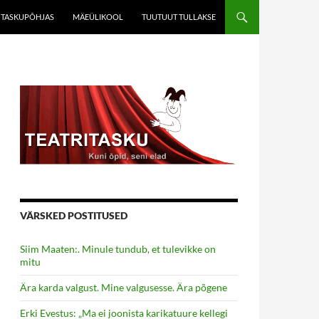
TASKUPÕHJAS
MÄEÜLIKOOL
TUUTUUT TULLAKSE
VÄRSKED POSTITUSED
Siim Maaten:. Minule tundub, et tulevikke on
mitu
Ära karda valgust. Mine valgusesse. Ära põgene
Erki Evestus: „Ma ei joonista karikatuure kellegi