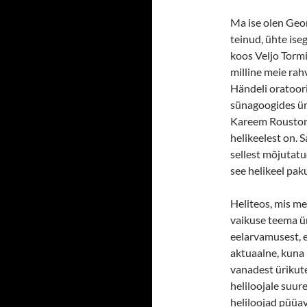
Ma ise olen Geo
teinud, ühte ise
koos Veljo Tormi
milline meie rahv
Händeli oratoori
sünagoogides üm
Kareem Roustomig
helikeelest on. 
sellest mõjutatu
see helikeel pak
Heliteos, mis mei
vaikuse teema üm
eelarvamusest, e
aktuaalne, kuna 
vanadest ürikute
heliloojale suur
heliloojad püüav