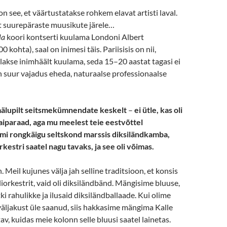
n see, et väärtustatakse rohkem elavat artisti laval.
lt suurepäraste muusikute järele…
la
koori kontserti kuulama Londoni Albert
0 kohta), saal on inimesi täis. Pariisisis on nii,
akse inimhäält kuulama, seda 15–20 aastat tagasi ei
 suur vajadus eheda, naturaalse professionaalse
mälupilt seitsmekümnendate keskelt
–
ei ütle, kas oli
aiparaad, aga mu meelest teie eestvõttel
i rongkäigu seltskond marssis diksiländkamba,
rkestri saatel nagu tavaks, ja see oli võimas.
ah. Meil kujunes välja jah selline traditsioon, et konsis
liorkestrit, vaid oli diksiländbänd. Mängisime bluuse,
tki rahulikke ja ilusaid diksiländballaade. Kui olime
väljakust üle saanud, siis hakkasime mängima Kalle
av, kuidas meie kolonn selle bluusi saatel lainetas.