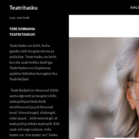
Otsi
Teatritasku
AVAL
Liigu
Loe, see loeb
sisu
TERE SOBRAMA
juurde
TEATRITASKUS!
Teatritasku on koht, kuhu
igaüks võib torgata sõrme ja
anda käe. Teatritasku on koht,
kus elu saab kokku teatriga.
Teatritaskus on Raplamaa
ajalehe Nädaline kunagine lisa
Teatriküljed.
Teatriküljed on ilmunud 2006.
aasta algusest ja tasapisi võiks
taskupõhjast leida kõik
seniilmunud ja just ilmuvad
lood. Monoloogid, dialoogid,
intervjuud... kõik eesmärgil, et
taskupõhja tekiks teatripilt. Ehk
saab siit isegi vastuse, miks
teater on, mis teater on? Tasku