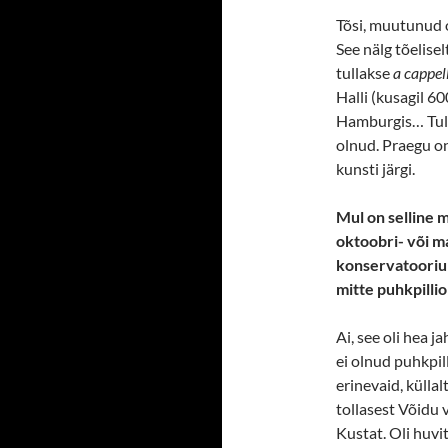
Tõsi, muutunud o
See nälg tõelise
tullakse
a cappel
Halli (kusagil 600
Hamburgis… Tull
olnud. Praegu on
kunsti järgi.
Mul on selline 
oktoobri- või m
konservatoorium
mitte puhkpillio
Ai, see oli hea j
ei olnud puhkpil
erinevaid, küllal
tollasest Võidu 
Kustat. Oli huvit