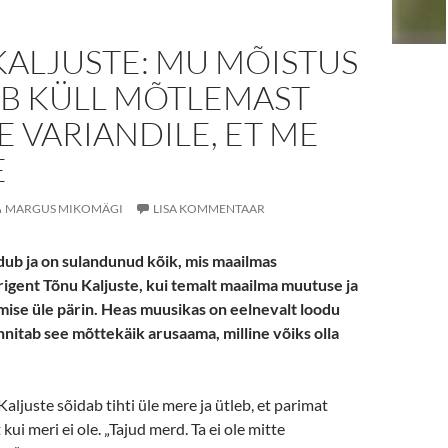
KALJUSTE: MU MÕISTUS
B KÜLL MÕTLEMAST
E VARIANDILE, ET ME
E
MARGUS MIKOMÄGI
LISA KOMMENTAAR
ub ja on sulandunud kõik, mis maailmas
irigent Tõnu Kaljuste, kui temalt maailma muutuse ja
se üle pärin. Heas muusikas on eelnevalt loodu
nnitab see mõttekäik arusaama, milline võiks olla
aljuste sõidab tihti üle mere ja ütleb, et parimat
ui meri ei ole. „Tajud merd. Ta ei ole mitte