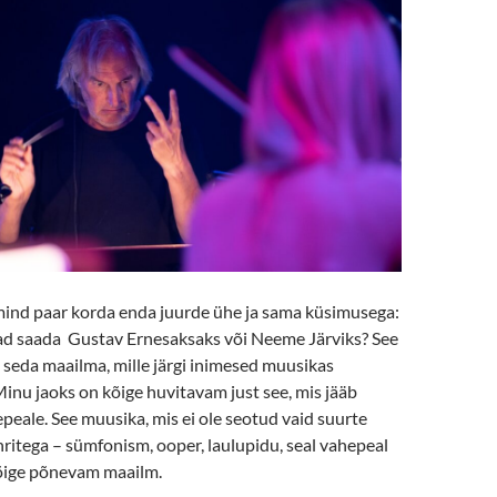
 mind paar korda enda juurde ühe ja sama küsimusega:
had saada Gustav Ernesaksaks või Neeme Järviks? See
b seda maailma, mille järgi inimesed muusikas
inu jaoks on kõige huvitavam just see, mis jääb
eale. See muusika, mis ei ole seotud vaid suurte
ritega – sümfonism, ooper, laulupidu, seal vahepeal
õige põnevam maailm.