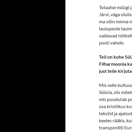
Totaalse müügi j
Järvi, väga oluli
ma võin minna m
laulupeole laul
valdavad nõtkelt
posti vahele.
Teil on kohe Sü
Filharmoonia ka
just teile kirju
Mis selle kultuu
Süüria, siis mõe
mis puudutab pol
osa kristlikus k
tekstid ja ajaloo
keeles rääkis, ku
transporditi Eu