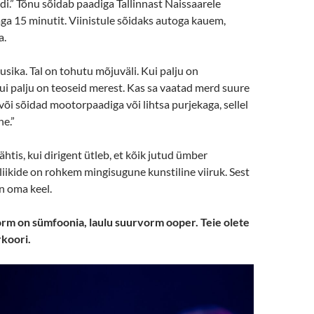
.” Tõnu sõidab paadiga Tallinnast Naissaarele
aga 15 minutit. Viinistule sõidaks autoga kauem,
a.
ika. Tal on tohutu mõjuväli. Kui palju on
ui palju on teoseid merest. Kas sa vaatad merd suure
 või sõidad mootorpaadiga või lihtsa purjekaga, sellel
e.”
ähtis, kui dirigent ütleb, et kõik jutud ümber
liikide on rohkem mingisugune kunstiline viiruk. Sest
on oma keel.
m on sümfoonia, laulu suurvorm ooper. Teie olete
koori.