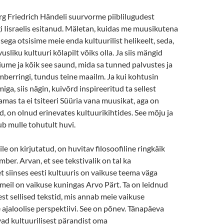
rg Friedrich Händeli suurvorme piiblilugudest
gi Iisraelis esitanud. Mäletan, kuidas me muusikutena
sega otsisime meie enda kultuurilist helikeelt, seda,
usliku kultuuri kõlapilt võiks olla. Ja siis mängid
ume ja kõik see saund, mida sa tunned palvustes ja
berringi, tundus teine maailm. Ja kui kohtusin
a, siis nägin, kuivõrd inspireeritud ta sellest
Samas ta ei tsiteeri Süüria vana muusikat, aga on
d, on olnud erinevates kultuurikihtides. See mõju ja
ub mulle tohutult huvi.
le on kirjutatud, on huvitav filosoofiline ringkäik
ber. Arvan, et see tekstivalik on tal ka
t siinses eesti kultuuris on vaikuse teema väga
meil on vaikuse kuningas Arvo Pärt. Ta on leidnud
st sellised tekstid, mis annab meie vaikuse
e ajaloolise perspektiivi. See on põnev. Tänapäeva
ad kultuurilisest pärandist oma