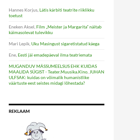
Hannes Korjus
,
Lätis kärbiti teatrite riiklikku
toetust
Eneken Aksel
,
Film „Meister ja Margarita” näitab
käimasolevat tulevikku
Mari Lepik
,
Uku Masingust sigaretistatud käega
Ene
,
Eesti jäi emadepäeval ilma teatriemata
MUGANDUV MÄSSUMEELSUS EHK KUIDAS
MAALIDA SÜGIST - Teater.Muusika.Kino
,
JUHAN
ULFSAK: kuidas on võimalik humanistlike
väärtuste eest seistes midagi lõhestada?
REKLAAM