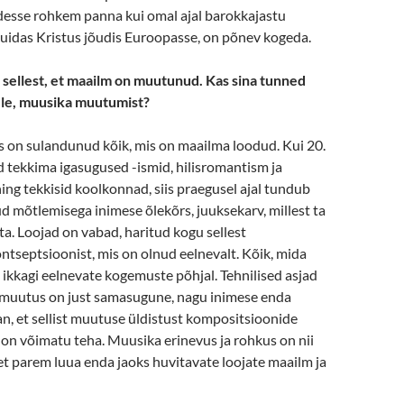
esse rohkem panna kui omal ajal barokkajastu
 kuidas Kristus jõudis Euroopasse, on põnev kogeda.
e sellest, et maailm on muutunud. Kas sina tunned
ele, muusika muutumist?
 on sulandunud kõik, mis on maailma loodud. Kui 20.
d tekkima igasugused -ismid, hilisromantism ja
ing tekkisid koolkonnad, siis praegusel ajal tundub
d mõtlemisega inimese õlekõrs, juuksekarv, millest ta
ta. Loojad on vabad, haritud kogu sellest
ntseptsioonist, mis on olnud eelnevalt. Kõik, mida
 ikkagi eelnevate kogemuste põhjal. Tehnilised asjad
e muutus on just samasugune, nagu inimese enda
n, et sellist muutuse üldistust kompositsioonide
on võimatu teha. Muusika erinevus ja rohkus on nii
 et parem luua enda jaoks huvitavate loojate maailm ja