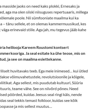
a masside jaoks on need kaks plokki, Ernesaks ja
sed, aga ma olen siiski niisuguses repertuaaris, millega
õlemale poole. Nii sümfooniate maailma kui ka
ma – tänu sellele, et on olemas kammermuusikud, kes
 väga erinevaid stiile. Aga jah, mu tegevus jääb kahe
üria helilooja Kareem Roustomi kontsert
mmerkooriga. Ja seal esitate ka ühe teose, mis on
tatud, ja see on maailma esiettekanne.
riliselt huvitavaks teeb. Ega meie inimesed… kui ütled
ldakse võimuvahetustele, revolutsioonile ja kõigele,
iitikat. Aga sellest, mis puudutab kultuuri, Süüria
ultuuris, teame vähe. See on niivõrd põnev. Need
lised pöörded, kuidas Jeesus seal ringi käis, nende
idas seal tekkis temast folkloor, kuidas see kõik
roopasse ja mis sellest muutus…