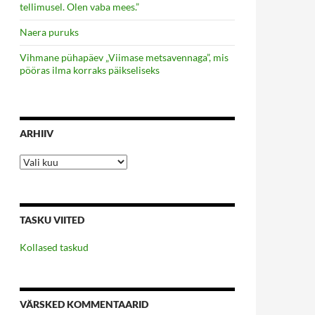
tellimusel. Olen vaba mees.”
Naera puruks
Vihmane pühapäev „Viimase metsavennaga”, mis
pööras ilma korraks päikseliseks
ARHIIV
Arhiiv
TASKU VIITED
Kollased taskud
VÄRSKED KOMMENTAARID