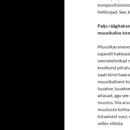
kompositsioonid
heliloojad. See,
Palju räägitaks
muusikalise ke
Muusikas eneses
sajandil hakkasi
seeriatehnikad n
koolkond piiratu
saab kinni haara
muusikalisest ko
luuakse, luuakse
aitavad, aga se
muutus. Ma arva
muutuste kohta 
totaalsest suur,
selles viibida