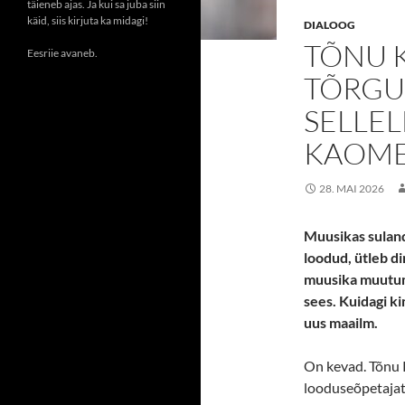
täieneb ajas. Ja kui sa juba siin
käid, siis kirjuta ka midagi!
DIALOOG
TÕNU 
Eesriie avaneb.
TÕRGU
SELLEL
KAOM
28. MAI 2026
Muusikas suland
loodud, ütleb d
muusika muutumi
sees. Kuidagi ki
uus maailm.
On kevad. Tõnu K
looduseõpetajat k