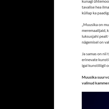
kunagi ühtemoodi
tavalise hea ilm
küllap ka paadig
„Muusika on muus
meremaalijaid, k
luksusjahi pealt
nägemisel on vah
Ja samas on nii t
erinevate kunsti
igal kunstiliigil 
Muusika suurvor
valinud kammer