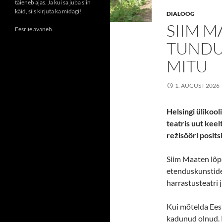
täieneb ajas. Ja kui sa juba siin
käid, siis kirjuta ka midagi!
DIALOOG
SIIM M
Eesriie avaneb.
TUNDUB
MITU
1. AUGUST 2026
Helsingi ülikoo
teatris uut kee
režisööri posit
Siim Maaten lõp
etenduskunstide 
harrastusteatri j
Kui mõtelda Eest
kadunud olnud. 