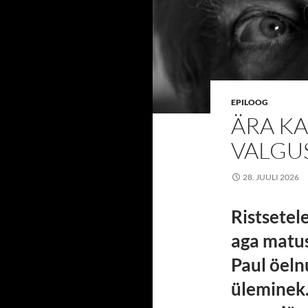
EPILOOG
ÄRA KA
VALGU
28. JUULI 2026
Ristsetel
aga matus
Paul öeln
üleminek.