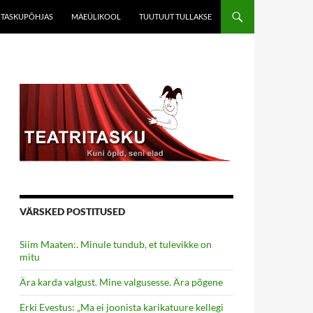
TASKUPÕHJAS
MÄEÜLIKOOL
TUUTUUT TULLAKSE
VÄRSKED POSTITUSED
Siim Maaten:. Minule tundub, et tulevikke on
mitu
Ära karda valgust. Mine valgusesse. Ära põgene
Erki Evestus: „Ma ei joonista karikatuure kellegi