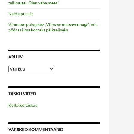
tellimusel. Olen vaba mees.”
Naera puruks
Vihmane pühapäev „Viimase metsavennaga”, mis
pööras ilma korraks päikseliseks
ARHIIV
Arhiiv
TASKU VIITED
Kollased taskud
VÄRSKED KOMMENTAARID