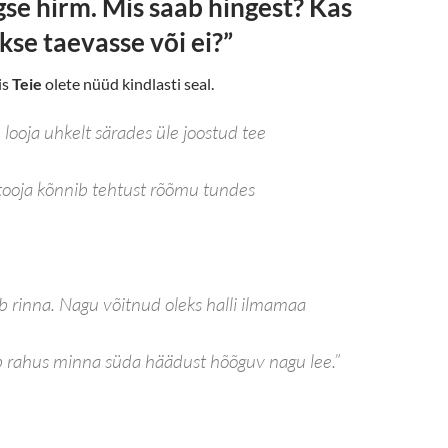
se hirm. Mis saab hingest? Kas
kse taevasse või ei?”
is
Teie
olete nüüd kindlasti seal.
 looja uhkelt särades üle joostud tee
letooja kõnnib tehtust rõõmu tundes
b rinna. Nagu võitnud oleks halli ilmamaa
 rahus minna süda häädust hõõguv nagu lee.”
rda valgust. Mine valgusesse. Ära põgene