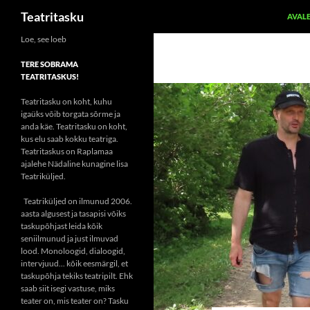
Otsi
Teatritasku
AVAL
Liigu
Loe, see loeb
sisu
TERE SOBRAMA
juurde
TEATRITASKUS!
Teatritasku on koht, kuhu
igaüks võib torgata sõrme ja
anda käe. Teatritasku on koht,
kus elu saab kokku teatriga.
Teatritaskus on Raplamaa
ajalehe Nädaline kunagine lisa
Teatriküljed.
Teatriküljed on ilmunud 2006.
aasta algusest ja tasapisi võiks
taskupõhjast leida kõik
seniilmunud ja just ilmuvad
lood. Monoloogid, dialoogid,
intervjuud... kõik eesmärgil, et
taskupõhja tekiks teatripilt. Ehk
saab siit isegi vastuse, miks
teater on, mis teater on? Tasku