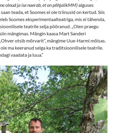
ne olnud ja ise naerab, et on põhjalik
MM)
alguses
 saan teada, et Soomes ei ole triinusid on kertud. Siis
geleb Soomes eksperimentaalteatriga, mis ei tähenda,
tsioonilisele teatrile selja pööranud. „Olen praegu
n siin mängimas. Mängin kaasa Mart Sanderi
„Ohver otsib mõrvarit”, mängime Uue-Harmi mõisas.
 ole ma keeranud selga ka traditsioonilisele teatrile.
dagi vaadata ja luua.”