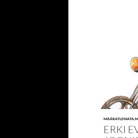
MÄÄRATLEMATA
,
M
ERKI E