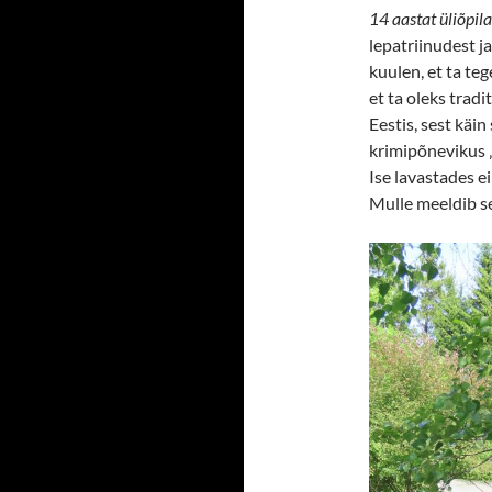
14 aastat üliõpila
lepatriinudest ja
kuulen, et ta te
et ta oleks tradi
Eestis, sest käi
krimipõnevikus 
Ise lavastades ei
Mulle meeldib se