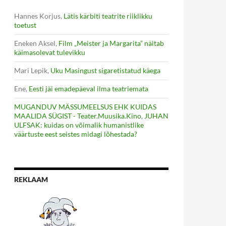
Hannes Korjus
,
Lätis kärbiti teatrite riiklikku
toetust
Eneken Aksel
,
Film „Meister ja Margarita” näitab
käimasolevat tulevikku
Mari Lepik
,
Uku Masingust sigaretistatud käega
Ene
,
Eesti jäi emadepäeval ilma teatriemata
MUGANDUV MÄSSUMEELSUS EHK KUIDAS
MAALIDA SÜGIST - Teater.Muusika.Kino
,
JUHAN
ULFSAK: kuidas on võimalik humanistlike
väärtuste eest seistes midagi lõhestada?
REKLAAM