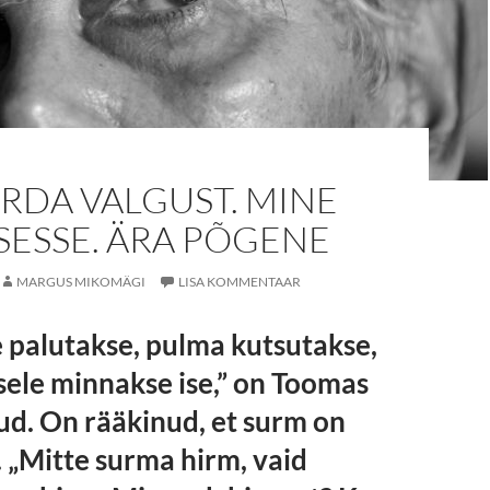
RDA VALGUST. MINE
SESSE. ÄRA PÕGENE
MARGUS MIKOMÄGI
LISA KOMMENTAAR
e palutakse, pulma kutsutakse,
ele minnakse ise,” on Toomas
ud. On rääkinud, et surm on
 „Mitte surma hirm, vaid