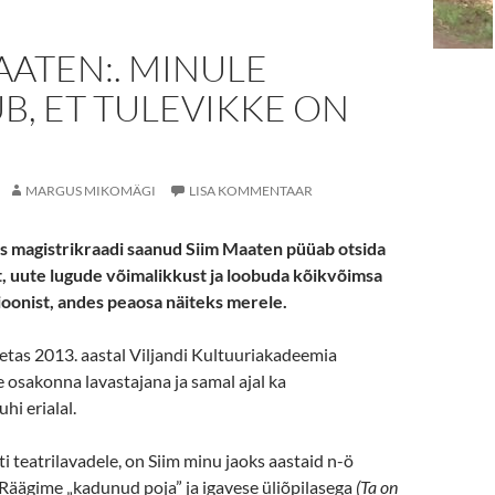
AATEN:. MINULE
, ET TULEVIKKE ON
MARGUS MIKOMÄGI
LISA KOMMENTAAR
lis magistrikraadi saanud Siim Maaten püüab otsida
lt, uute lugude võimalikkust ja loobuda kõikvõimsa
sioonist, andes peaosa näiteks merele.
etas 2013. aastal Viljandi Kultuuriakadeemia
osakonna lavastajana ja samal ajal ka
uhi erialal.
i teatrilavadele, on Siim minu jaoks aastaid n-ö
Räägime „kadunud poja” ja igavese üliõpilasega
(Ta on