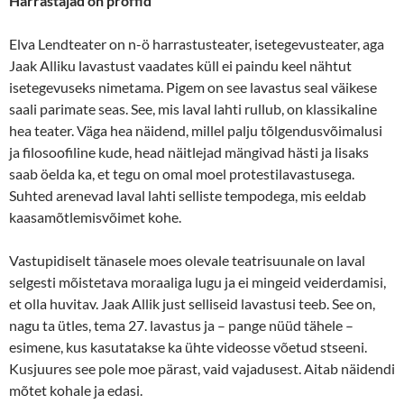
Harrastajad on proffid
Elva Lendteater on n-ö harrastusteater, isetegevusteater, aga
Jaak Alliku lavastust vaadates küll ei paindu keel nähtut
isetegevuseks nimetama. Pigem on see lavastus seal väikese
saali parimate seas. See, mis laval lahti rullub, on klassikaline
hea teater. Väga hea näidend, millel palju tõlgendusvõimalusi
ja filosoofiline kude, head näitlejad mängivad hästi ja lisaks
saab öelda ka, et tegu on omal moel protestilavastusega.
Suhted arenevad laval lahti selliste tempodega, mis eeldab
kaasamõtlemisvõimet kohe.
Vastupidiselt tänasele moes olevale teatrisuunale on laval
selgesti mõistetava moraaliga lugu ja ei mingeid veiderdamisi,
et olla huvitav. Jaak Allik just selliseid lavastusi teeb. See on,
nagu ta ütles, tema 27. lavastus ja – pange nüüd tähele –
esimene, kus kasutatakse ka ühte videosse võetud stseeni.
Kusjuures see pole moe pärast, vaid vajadusest. Aitab näidendi
mõtet kohale ja edasi.