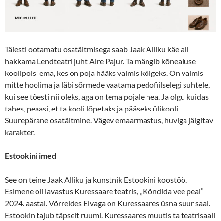
Täiesti ootamatu osatäitmisega saab Jaak Alliku käe all
hakkama Lendteatri juht Aire Pajur. Ta mängib kõnealuse
koolipoisi ema, kes on poja hääks valmis kõigeks. On valmis
mitte hoolima ja läbi sõrmede vaatama pedofiilselegi suhtele,
kui see tõesti nii oleks, aga on tema pojale hea. Ja olgu kuidas
tahes, peaasi, et ta kooli lõpetaks ja pääseks ülikooli.
Suurepärane osatäitmine. Vägev emaarmastus, huviga jälgitav
karakter.
Estookini imed
See on teine Jaak Alliku ja kunstnik Estookini koostöö.
Esimene oli lavastus Kuressaare teatris, „Kõndida vee peal”
2024. aastal. Võrreldes Elvaga on Kuressaares üsna suur saal.
Estookin tajub täpselt ruumi. Kuressaares muutis ta teatrisaali