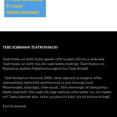
TERE SOBRAMA TEATRITASKUS!
Teatritasku on koht, kuhu igaüks võib torgata sõrme ja anda käe.
Teatritasku on koht, kus elu saab kokku teatriga. Teatritaskus on
Raplamaa ajalehe Nädaline kunagine lisa Teatriküljed.
Teatriküljed on ilmunud 2006. aasta algusest ja tasapisi võiks
taskupõhjast leida kõik seniilmunud ja just ilmuvad lood.
Monoloogid, dialoogid, intervjuud... kõik eesmärgil, et taskupõhja
tekiks teatripilt. Ehk saab siit isegi vastuse, miks teater on, mis teater
on? Tasku täieneb ajas. Ja kui sa juba siin käid, siis kirjuta ka midagi!
Eesriie avaneb.