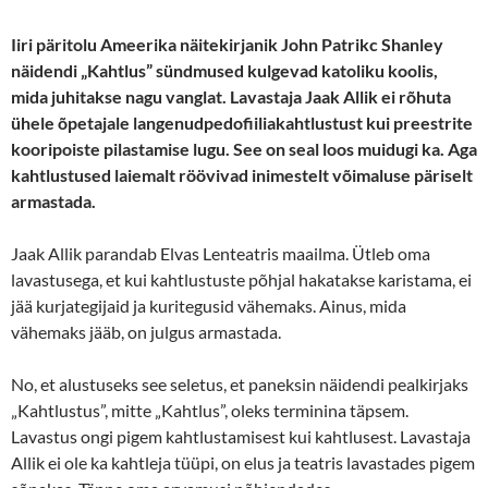
Iiri päritolu Ameerika näitekirjanik John Patrikc Shanley
näidendi „Kahtlus” sündmused kulgevad katoliku koolis,
mida juhitakse nagu vanglat. Lavastaja Jaak Allik ei rõhuta
ühele õpetajale langenud
pedofiiliakahtlustust
kui preestrite
kooripoiste pilastamise lugu. See on seal loos muidugi ka. Aga
kahtlustused
laiemalt röövivad inimestelt võimaluse päriselt
armastada.
Jaak Allik parandab Elvas Lenteatris maailma. Ütleb oma
lavastusega, et kui kahtlustuste põhjal hakatakse karistama, ei
jää kurjategijaid ja kuritegusid vähemaks. Ainus, mida
vähemaks jääb, on julgus armastada.
No, et alustuseks see seletus, et paneksin näidendi pealkirjaks
„Kahtlustus”, mitte „Kahtlus”, oleks terminina täpsem.
Lavastus ongi pigem kahtlustamisest kui kahtlusest. Lavastaja
Allik ei ole ka kahtleja tüüpi, on elus ja teatris lavastades pigem