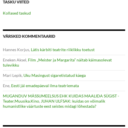
TASKU VIITED
Kollased taskud
VÄRSKED KOMMENTAARID
Hannes Korjus
,
Lätis kärbiti teatrite riiklikku toetust
Eneken Aksel
,
Film „Meister ja Margarita” näitab käimasolevat
tulevikku
Mari Lepik
,
Uku Masingust sigaretistatud käega
Ene
,
Eesti jäi emadepäeval ilma teatriemata
MUGANDUV MÄSSUMEELSUS EHK KUIDAS MAALIDA SÜGIST -
Teater.Muusika.Kino
,
JUHAN ULFSAK: kuidas on võimalik
humanistlike väärtuste eest seistes midagi lõhestada?