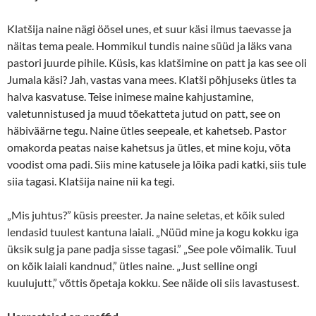
Klatšija naine nägi öösel unes, et suur käsi ilmus taevasse ja
näitas tema peale. Hommikul tundis naine süüd ja läks vana
pastori juurde pihile. Küsis, kas klatšimine on patt ja kas see oli
Jumala käsi? Jah, vastas vana mees. Klatši põhjuseks ütles ta
halva kasvatuse. Teise inimese maine kahjustamine,
valetunnistused ja muud tõekatteta jutud on patt, see on
häbiväärne tegu. Naine ütles seepeale, et kahetseb. Pastor
omakorda peatas naise kahetsus ja ütles, et mine koju, võta
voodist oma padi. Siis mine katusele ja lõika padi katki, siis tule
siia tagasi. Klatšija naine nii ka tegi.
„Mis juhtus?” küsis preester. Ja naine seletas, et kõik suled
lendasid tuulest kantuna laiali. „Nüüd mine ja kogu kokku iga
üksik sulg ja pane padja sisse tagasi.” „See pole võimalik. Tuul
on kõik laiali kandnud,” ütles naine. „Just selline ongi
kuulujutt,” võttis õpetaja kokku. See näide oli siis lavastusest.