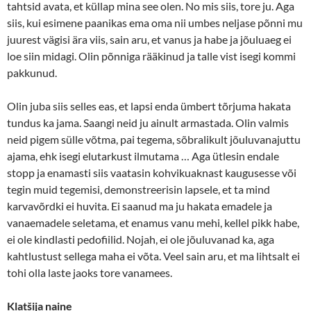
tahtsid avata, et küllap mina see olen. No mis siis, tore ju. Aga
siis, kui esimene paanikas ema oma nii umbes neljase põnni mu
juurest vägisi ära viis, sain aru, et vanus ja habe ja jõuluaeg ei
loe siin midagi. Olin põnniga rääkinud ja talle vist isegi kommi
pakkunud.
Olin juba siis selles eas, et lapsi enda ümbert tõrjuma hakata
tundus ka jama. Saangi neid ju ainult armastada. Olin valmis
neid pigem sülle võtma, pai tegema, sõbralikult jõuluvanajuttu
ajama, ehk isegi elutarkust ilmutama … Aga ütlesin endale
stopp ja enamasti siis vaatasin kohvikuaknast kaugusesse või
tegin muid tegemisi, demonstreerisin lapsele, et ta mind
karvavõrdki ei huvita. Ei saanud ma ju hakata emadele ja
vanaemadele seletama, et enamus vanu mehi, kellel pikk habe,
ei ole kindlasti pedofiilid. Nojah, ei ole jõuluvanad ka, aga
kahtlustust sellega maha ei võta. Veel sain aru, et ma lihtsalt ei
tohi olla laste jaoks tore vanamees.
Klatšija naine