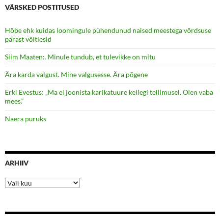
VÄRSKED POSTITUSED
Hõbe ehk kuidas loomingule pühendunud naised meestega võrdsuse
pärast võitlesid
Siim Maaten:. Minule tundub, et tulevikke on mitu
Ära karda valgust. Mine valgusesse. Ära põgene
Erki Evestus: „Ma ei joonista karikatuure kellegi tellimusel. Olen vaba
mees.”
Naera puruks
ARHIIV
Arhiiv