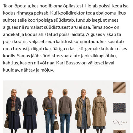
Ta on õpetaja, kes hoolib oma õpilastest. Hoiab poissi, keda isa
kodus rihmaga peksab. Kui koolidirektor teda ebaloomulikus
suhtes selle kooripoisiga süüdistab, tundub isegi, et mees
alguses nii rumalast süüdistusest aru ei saa. Tema soov on
andekat ja kodus ahistatud poissi aidata. Alguses viskab ta
poisi koorist välja, et seda kahtlust summutada. Siis kasutab
oma tutvusi ja liigub karjääriga edasi, kõrgemale kohale teises
koolis. Samas jääb süüdistus vaatajate jaoks ikkagi õhku,
kahtlus, kas on nii või naa. Karl Bussov on väikesel laval
kuuldav, nähtav ja mõjuv.