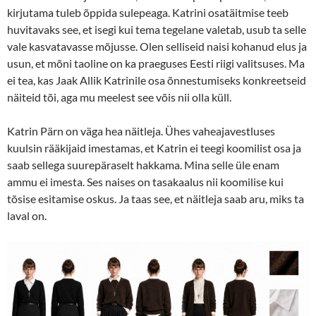
kirjutama tuleb õppida sulepeaga. Katrini osatäitmise teeb
huvitavaks see, et isegi kui tema tegelane valetab, usub ta selle
vale kasvatavasse mõjusse. Olen selliseid naisi kohanud elus ja
usun, et mõni taoline on ka praeguses Eesti riigi valitsuses. Ma
ei tea, kas Jaak Allik Katrinile osa õnnestumiseks konkreetseid
näiteid tõi, aga mu meelest see võis nii olla küll.
Katrin Pärn on väga hea näitleja. Ühes vaheajavestluses
kuulsin rääkijaid imestamas, et Katrin ei teegi koomilist osa ja
saab sellega suurepäraselt hakkama. Mina selle üle enam
ammu ei imesta. Ses naises on tasakaalus nii koomilise kui
tõsise esitamise oskus. Ja taas see, et näitleja saab aru, miks ta
laval on.