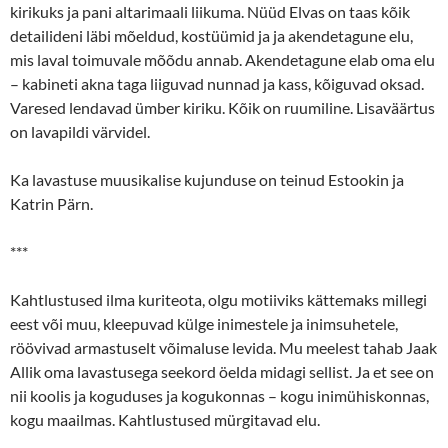
kirikuks ja pani altarimaali liikuma. Nüüd Elvas on taas kõik
detailideni läbi mõeldud, kostüümid ja ja akendetagune elu,
mis laval toimuvale mõõdu annab. Akendetagune elab oma elu
– kabineti akna taga liiguvad nunnad ja kass, kõiguvad oksad.
Varesed lendavad ümber kiriku. Kõik on ruumiline. Lisaväärtus
on lavapildi värvidel.
Ka lavastuse muusikalise kujunduse on teinud Estookin ja
Katrin Pärn.
***
Kahtlustused ilma kuriteota, olgu motiiviks kättemaks millegi
eest või muu, kleepuvad külge inimestele ja inimsuhetele,
röövivad armastuselt võimaluse levida. Mu meelest tahab Jaak
Allik oma lavastusega seekord öelda midagi sellist. Ja et see on
nii koolis ja koguduses ja kogukonnas – kogu inimühiskonnas,
kogu maailmas. Kahtlustused mürgitavad elu.