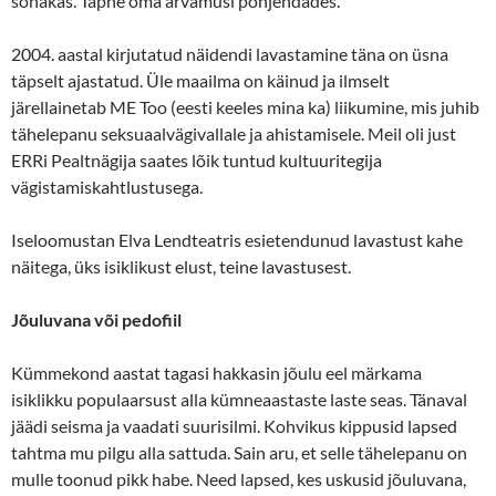
sõnakas. Täpne oma arvamusi põhjendades.
2004. aastal kirjutatud näidendi lavastamine täna on üsna
täpselt ajastatud. Üle maailma on käinud ja ilmselt
järellainetab ME Too (eesti keeles mina ka) liikumine, mis juhib
tähelepanu seksuaalvägivallale ja ahistamisele. Meil oli just
ERRi Pealtnägija saates lõik tuntud kultuuritegija
vägistamiskahtlustusega.
Iseloomustan Elva Lendteatris esietendunud lavastust kahe
näitega, üks isiklikust elust, teine lavastusest.
Jõuluvana või pedofiil
Kümmekond aastat tagasi hakkasin jõulu eel märkama
isiklikku populaarsust alla kümneaastaste laste seas. Tänaval
jäädi seisma ja vaadati suurisilmi. Kohvikus kippusid lapsed
tahtma mu pilgu alla sattuda. Sain aru, et selle tähelepanu on
mulle toonud pikk habe. Need lapsed, kes uskusid jõuluvana,