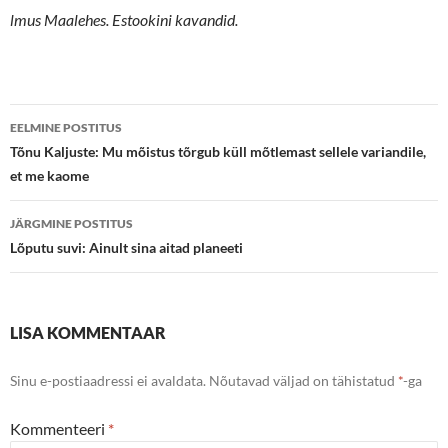
lmus Maalehes. Estookini kavandid.
Postituste
EELMINE POSTITUS
töölaud
Tõnu Kaljuste: Mu mõistus tõrgub küll mõtlemast sellele variandile,
et me kaome
JÄRGMINE POSTITUS
Lõputu suvi: Ainult sina aitad planeeti
LISA KOMMENTAAR
Sinu e-postiaadressi ei avaldata.
Nõutavad väljad on tähistatud
*
-ga
Kommenteeri
*