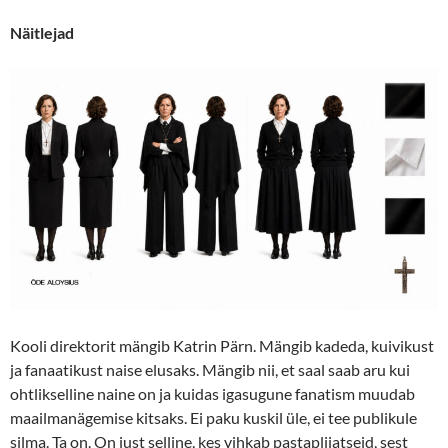
Näitlejad
Kooli direktorit mängib Katrin Pärn. Mängib kadeda, kuivikust
ja fanaatikust naise elusaks. Mängib nii, et saal saab aru kui
ohtlikselline naine on ja kuidas igasugune fanatism muudab
maailmanägemise kitsaks. Ei paku kuskil üle, ei tee publikule
silma. Ta on. On just selline, kes vihkab pastapliiatseid, sest