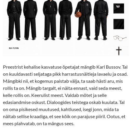
Preestrist kehalise kasvatuse õpetajat mängib Karl Bussov. Tal
on kuuldavasti seljataga pikk harrastusnäitleja lavaelu ja osad.
Mängibki nii, et kogemus paistab välja, ta saab hästi aru, mis
rollis ta on. Mängib targalt, ei näita ennast, vaid seda meest,
kelle rollis on. Keerulist meest. Valdab mõtet ja selle
edasiandmise oskust. Dialoogides teistega oskab kuulata. Tal
on oma pisikesed muutused, kahtlused, isegi jonn, mida ta
näitab sellise kraadiga, et see kõik on parajuse piiril. Ootus, et
mees plahvatab, on ta mängus sees.