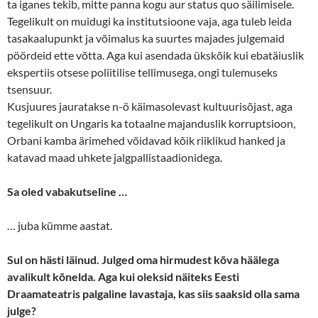
ta iganes tekib, mitte panna kogu aur status quo säilimisele.
Tegelikult on muidugi ka institutsioone vaja, aga tuleb leida
tasakaalupunkt ja võimalus ka suurtes majades julgemaid
pöördeid ette võtta. Aga kui asendada ükskõik kui ebatäiuslik
ekspertiis otsese poliitilise tellimusega, ongi tulemuseks
tsensuur.
Kusjuures jauratakse n-ö käimasolevast kultuurisõjast, aga
tegelikult on Ungaris ka totaalne majanduslik korruptsioon,
Orbani kamba ärimehed võidavad kõik riiklikud hanked ja
katavad maad uhkete jalgpallistaadionidega.
Sa oled vabakutseline …
… juba kümme aastat.
Sul on hästi läinud. Julged oma hirmudest kõva häälega
avalikult kõnelda. Aga kui oleksid näiteks Eesti
Draamateatris palgaline lavastaja, kas siis saaksid olla sama
julge?