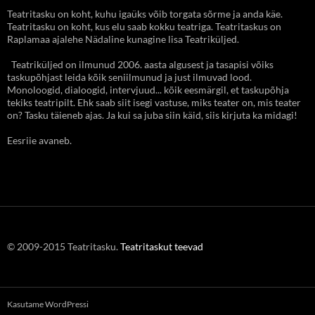
Teatritasku on koht, kuhu igaüks võib torgata sõrme ja anda käe.
Teatritasku on koht, kus elu saab kokku teatriga. Teatritaskus on
Raplamaa ajalehe Nädaline kunagine lisa Teatriküljed.
Teatriküljed on ilmunud 2006. aasta algusest ja tasapisi võiks
taskupõhjast leida kõik seniilmunud ja just ilmuvad lood.
Monoloogid, dialoogid, intervjuud... kõik eesmärgil, et taskupõhja
tekiks teatripilt. Ehk saab siit isegi vastuse, miks teater on, mis teater
on? Tasku täieneb ajas. Ja kui sa juba siin käid, siis kirjuta ka midagi!
Eesriie avaneb.
© 2009-2015 Teatritasku.
Teatritaskut teevad
Kasutame WordPressi