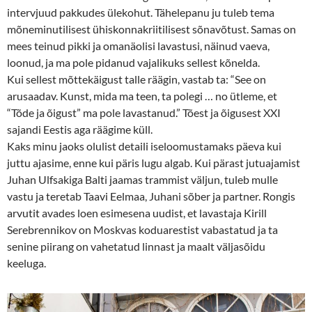
intervjuud pakkudes ülekohut. Tähelepanu ju tuleb tema
mõneminutilisest ühiskonnakriitilisest sõnavõtust. Samas on
mees teinud pikki ja omanäolisi lavastusi, näinud vaeva,
loonud, ja ma pole pidanud vajalikuks sellest kõnelda.
Kui sellest mõttekäigust talle räägin, vastab ta: “See on
arusaadav. Kunst, mida ma teen, ta polegi … no ütleme, et
“Tõde ja õigust” ma pole lavastanud.” Tõest ja õigusest XXI
sajandi Eestis aga räägime küll.
Kaks minu jaoks olulist detaili iseloomustamaks päeva kui
juttu ajasime, enne kui päris lugu algab. Kui pärast jutuajamist
Juhan Ulfsakiga Balti jaamas trammist väljun, tuleb mulle
vastu ja teretab Taavi Eelmaa, Juhani sõber ja partner. Rongis
arvutit avades loen esimesena uudist, et lavastaja Kirill
Serebrennikov on Moskvas koduarestist vabastatud ja ta
senine piirang on vahetatud linnast ja maalt väljasõidu
keeluga.