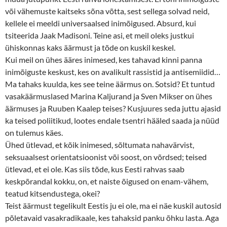
või vähemuste kaitseks sõna võtta, sest sellega solvad neid,
kellele ei meeldi universaalsed inimõigused. Absurd, kui
tsiteerida Jaak Madisoni. Teine asi, et meil oleks justkui
ühiskonnas kaks äärmust ja tõde on kuskil keskel.
Kui meil on ühes ääres inimesed, kes tahavad kinni panna
inimõiguste keskust, kes on avalikult rassistid ja antisemiidid…
Ma tahaks kuulda, kes see teine äärmus on. Sotsid? Et tuntud
vasakäärmuslased Marina Kaljurand ja Sven Mikser on ühes
äärmuses ja Ruuben Kaalep teises? Kusjuures seda juttu ajasid
ka teised poliitikud, lootes endale tsentri hääled saada ja nüüd
on tulemus käes.
Ühed ütlevad, et kõik inimesed, sõltumata nahavärvist,
seksuaalsest orientatsioonist või soost, on võrdsed; teised
ütlevad, et ei ole. Kas siis tõde, kus Eesti rahvas saab
keskpõrandal kokku, on, et naiste õigused on enam-vähem,
teatud kitsendustega, okei?
Teist äärmust tegelikult Eestis ju ei ole, ma ei näe kuskil autosid
põletavaid vasakradikaale, kes tahaksid panku õhku lasta. Aga