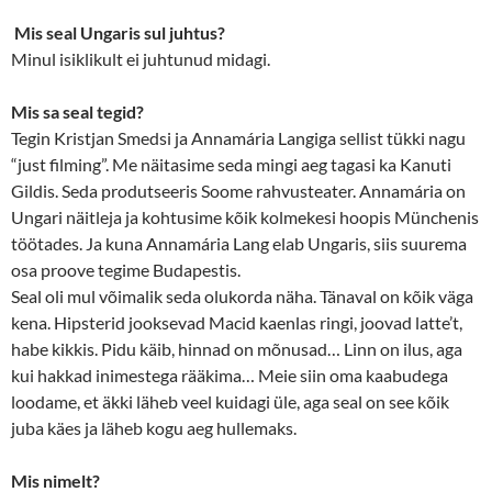
Mis seal Ungaris sul juhtus?
Minul isiklikult ei juhtunud midagi.
Mis sa seal tegid?
Tegin Kristjan Smedsi ja Annamária Langiga sellist tükki nagu
“just filming”. Me näitasime seda mingi aeg tagasi ka Kanuti
Gildis. Seda produtseeris Soome rahvusteater. Annamária on
Ungari näitleja ja kohtusime kõik kolmekesi hoopis Münchenis
töötades. Ja kuna Annamária Lang elab Ungaris, siis suurema
osa proove tegime Budapestis.
Seal oli mul võimalik seda olukorda näha. Tänaval on kõik väga
kena. Hipsterid jooksevad Macid kaenlas ringi, joovad latte’t,
habe kikkis. Pidu käib, hinnad on mõnusad… Linn on ilus, aga
kui hakkad inimestega rääkima… Meie siin oma kaabudega
loodame, et äkki läheb veel kuidagi üle, aga seal on see kõik
juba käes ja läheb kogu aeg hullemaks.
Mis nimelt?