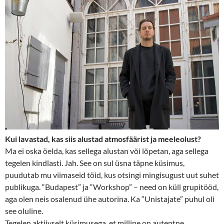
Kui lavastad, kas siis alustad atmosfäärist ja meeleolust?
Ma ei oska öelda, kas sellega alustan või lõpetan, aga sellega
tegelen kindlasti. Jah. See on sul üsna täpne küsimus,
puudutab mu viimaseid töid, kus otsingi mingisugust uut suhet
publikuga. “Budapest” ja “Workshop” – need on küll grupitööd,
aga olen neis osalenud ühe autorina. Ka “Unistajate” puhul oli
see oluline.
Tegelen aktiivselt küsimusega, et milline on autentne