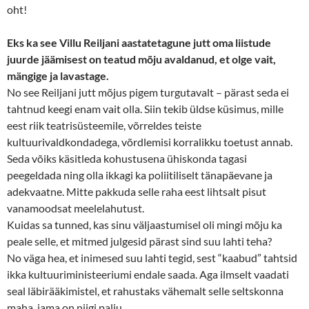
oht!
Eks ka see Villu Reiljani aastatetagune jutt oma liistude
juurde jäämisest on teatud mõju avaldanud, et olge vait,
mängige ja lavastage.
No see Reiljani jutt mõjus pigem turgutavalt – pärast seda ei
tahtnud keegi enam vait olla. Siin tekib üldse küsimus, mille
eest riik teatrisüsteemile, võrreldes teiste
kultuurivaldkondadega, võrdlemisi korralikku toetust annab.
Seda võiks käsitleda kohustusena ühiskonda tagasi
peegeldada ning olla ikkagi ka poliitiliselt tänapäevane ja
adekvaatne. Mitte pakkuda selle raha eest lihtsalt pisut
vanamoodsat meelelahutust.
Kuidas sa tunned, kas sinu väljaastumisel oli mingi mõju ka
peale selle, et mitmed julgesid pärast sind suu lahti teha?
No väga hea, et inimesed suu lahti tegid, sest “kaabud” tahtsid
ikka kultuuriministeeriumi endale saada. Aga ilmselt vaadati
seal läbirääkimistel, et rahustaks vähemalt selle seltskonna
maha, jama on niigi palju.