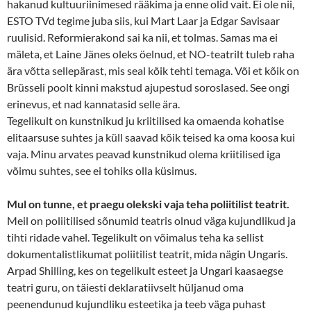
hakanud kultuuriinimesed rääkima ja enne olid vait. Ei ole nii,
ESTO TVd tegime juba siis, kui Mart Laar ja Edgar Savisaar
ruulisid. Reformierakond sai ka nii, et tolmas. Samas ma ei
mäleta, et Laine Jänes oleks öelnud, et NO-teatrilt tuleb raha
ära võtta sellepärast, mis seal kõik tehti temaga. Või et kõik on
Brüsseli poolt kinni makstud ajupestud soroslased. See ongi
erinevus, et nad kannatasid selle ära.
Tegelikult on kunstnikud ju kriitilised ka omaenda kohatise
elitaarsuse suhtes ja küll saavad kõik teised ka oma koosa kui
vaja. Minu arvates peavad kunstnikud olema kriitilised iga
võimu suhtes, see ei tohiks olla küsimus.
Mul on tunne, et praegu olekski vaja teha poliitilist teatrit.
Meil on poliitilised sõnumid teatris olnud väga kujundlikud ja
tihti ridade vahel. Tegelikult on võimalus teha ka sellist
dokumentalistlikumat poliitilist teatrit, mida nägin Ungaris.
Arpad Shilling, kes on tegelikult esteet ja Ungari kaasaegse
teatri guru, on täiesti deklaratiivselt hüljanud oma
peenendunud kujundliku esteetika ja teeb väga puhast