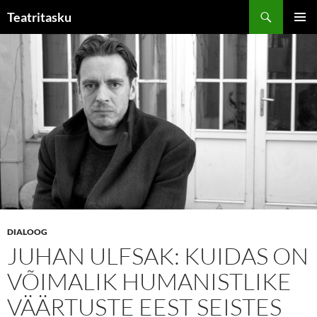
Liigu
Otsi
Teatritasku
sisu
PEAME
juurde
DIALOOG
JUHAN ULFSAK: KUIDAS ON
VÕIMALIK HUMANISTLIKE
VÄÄRTUSTE EEST SEISTES