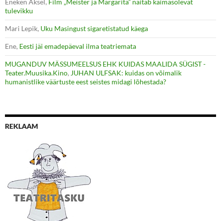
Eneken Aksel
,
Film „Meister ja Margarita” näitab käimasolevat
tulevikku
Mari Lepik
,
Uku Masingust sigaretistatud käega
Ene
,
Eesti jäi emadepäeval ilma teatriemata
MUGANDUV MÄSSUMEELSUS EHK KUIDAS MAALIDA SÜGIST -
Teater.Muusika.Kino
,
JUHAN ULFSAK: kuidas on võimalik
humanistlike väärtuste eest seistes midagi lõhestada?
REKLAAM