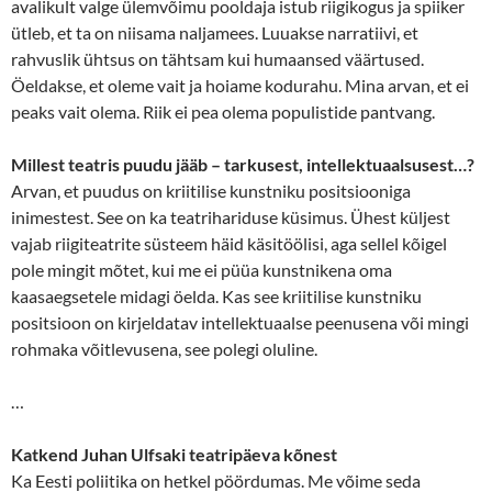
avalikult valge ülemvõimu pooldaja istub riigikogus ja spiiker
ütleb, et ta on niisama naljamees. Luuakse narratiivi, et
rahvuslik ühtsus on tähtsam kui humaansed väärtused.
Öeldakse, et oleme vait ja hoiame kodurahu. Mina arvan, et ei
peaks vait olema. Riik ei pea olema populistide pantvang.
Millest teatris puudu jääb – tarkusest, intellektuaalsusest…?
Arvan, et puudus on kriitilise kunstniku positsiooniga
inimestest. See on ka teatrihariduse küsimus. Ühest küljest
vajab riigiteatrite süsteem häid käsitöölisi, aga sellel kõigel
pole mingit mõtet, kui me ei püüa kunstnikena oma
kaasaegsetele midagi öelda. Kas see kriitilise kunstniku
positsioon on kirjeldatav intellektuaalse peenusena või mingi
rohmaka võitlevusena, see polegi oluline.
…
Katkend Juhan Ulfsaki teatripäeva kõnest
Ka Eesti poliitika on hetkel pöördumas. Me võime seda