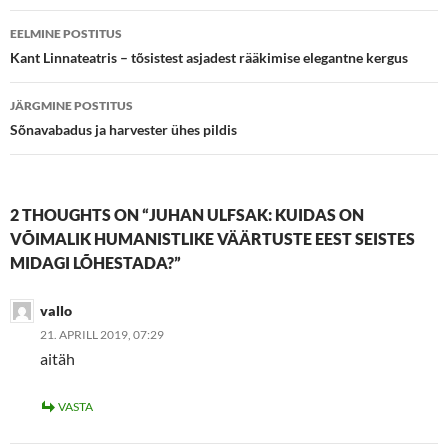
Postituste
EELMINE POSTITUS
töölaud
Kant Linnateatris – tõsistest asjadest rääkimise elegantne kergus
JÄRGMINE POSTITUS
Sõnavabadus ja harvester ühes pildis
2 THOUGHTS ON “JUHAN ULFSAK: KUIDAS ON
VÕIMALIK HUMANISTLIKE VÄÄRTUSTE EEST SEISTES
MIDAGI LÕHESTADA?”
vallo
21. APRILL 2019, 07:29
aitäh
VASTA