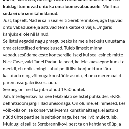
kuidagi tunnevad ohtu ka oma loomevabadusele. Meil ma
seda ei ole seni täheldanud.
Just, täpselt. Nad ei salli seal eriti Serebrennikovi, aga tajuvad
ohtu vabadusele ja astuvad tema kaitseks välja. Ungaris
kahjuks ei ole nii läinud.
Sellistel aegadel nagu praegu peaks ka meie hetkeks unustama
oma esteetilised erimeelsused. Tuleb ilmselt minna
vabadusesüdamekeste kontserdile, isegi kui seal esineb mitte
Nick Cave, vaid Tanel Padar. Ja need, kellele kaasaegne kunst ei
meeldi, ei tohiks mingil juhul poliitilist konjunktuuri ära
kasutada ning võimuga koostööle asuda, et oma meremaalid
paremasse galeriisse saada.
See aeg on meil ka juba olnud 1950ndatel.
Jah. Intelligentsiviha, see tekib alati sellistel puhkudel. EKRE
definitsiooni järgi lillad ühesõnaga. On oluline, et inimesed, kes
võib-olla on ise konservatiivsema kunstimaitsega, ei astuks
nüüd ühte paati selle seltskonnaga, kes meil võimule tuleb.
Muidugi ei sallita Serebrennikovi, sest ta on kahtlane tüüp ja