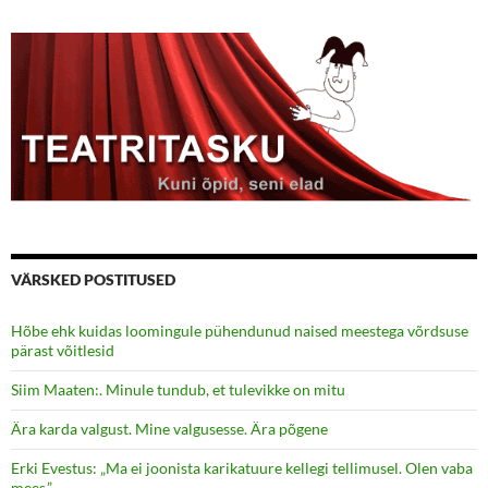
VÄRSKED POSTITUSED
Hõbe ehk kuidas loomingule pühendunud naised meestega võrdsuse
pärast võitlesid
Siim Maaten:. Minule tundub, et tulevikke on mitu
Ära karda valgust. Mine valgusesse. Ära põgene
Erki Evestus: „Ma ei joonista karikatuure kellegi tellimusel. Olen vaba
mees.”