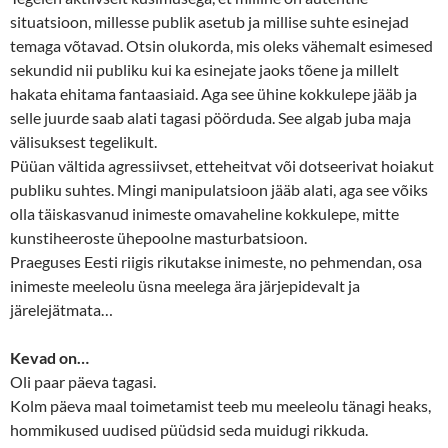
situatsioon, millesse publik asetub ja millise suhte esinejad
temaga võtavad. Otsin olukorda, mis oleks vähemalt esimesed
sekundid nii publiku kui ka esinejate jaoks tõene ja millelt
hakata ehitama fantaasiaid. Aga see ühine kokkulepe jääb ja
selle juurde saab alati tagasi pöörduda. See algab juba maja
välisuksest tegelikult.
Püüan vältida agressiivset, etteheitvat või dotseerivat hoiakut
publiku suhtes. Mingi manipulatsioon jääb alati, aga see võiks
olla täiskasvanud inimeste omavaheline kokkulepe, mitte
kunstiheeroste ühepoolne masturbatsioon.
Praeguses Eesti riigis rikutakse inimeste, no pehmendan, osa
inimeste meeleolu üsna meelega ära järjepidevalt ja
järelejätmata…
Kevad on…
Oli paar päeva tagasi.
Kolm päeva maal toimetamist teeb mu meeleolu tänagi heaks,
hommikused uudised püüdsid seda muidugi rikkuda.