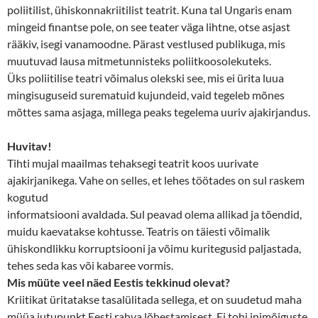
poliitilist, ühiskonnakriitilist teatrit. Kuna tal Ungaris enam
mingeid finantse pole, on see teater väga lihtne, otse asjast
rääkiv, isegi vanamoodne. Pärast vestlused publikuga, mis
muutuvad lausa mitmetunnisteks poliitkoosolekuteks.
Üks poliitilise teatri võimalus olekski see, mis ei ürita luua
mingisuguseid surematuid kujundeid, vaid tegeleb mõnes
mõttes sama asjaga, millega peaks tegelema uuriv ajakirjandus.
Huvitav!
Tihti mujal maailmas tehaksegi teatrit koos uurivate
ajakirjanikega. Vahe on selles, et lehes töötades on sul raskem
kogutud
informatsiooni avaldada. Sul peavad olema allikad ja tõendid,
muidu kaevatakse kohtusse. Teatris on täiesti võimalik
ühiskondlikku korruptsiooni ja võimu kuritegusid paljastada,
tehes seda kas või kabaree vormis.
Mis müüte veel näed Eestis tekkinud olevat?
Kriitikat üritatakse tasalülitada sellega, et on suudetud maha
müüa jutupunkt Eesti rahva lõhestamisest. Ei tohi inimõiguste