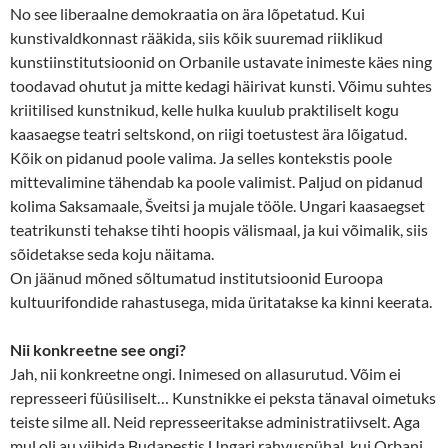
No see liberaalne demokraatia on ära lõpetatud. Kui
kunstivaldkonnast rääkida, siis kõik suuremad riiklikud
kunstiinstitutsioonid on Orbanile ustavate inimeste käes ning
toodavad ohutut ja mitte kedagi häirivat kunsti. Võimu suhtes
kriitilised kunstnikud, kelle hulka kuulub praktiliselt kogu
kaasaegse teatri seltskond, on riigi toetustest ära lõigatud.
Kõik on pidanud poole valima. Ja selles kontekstis poole
mittevalimine tähendab ka poole valimist. Paljud on pidanud
kolima Saksamaale, Šveitsi ja mujale tööle. Ungari kaasaegset
teatrikunsti tehakse tihti hoopis välismaal, ja kui võimalik, siis
sõidetakse seda koju näitama.
On jäänud mõned sõltumatud institutsioonid Euroopa
kultuurifondide rahastusega, mida üritatakse ka kinni keerata.
Nii konkreetne see ongi?
Jah, nii konkreetne ongi. Inimesed on allasurutud. Võim ei
represseeri füüsiliselt… Kunstnikke ei peksta tänaval oimetuks
teiste silme all. Neid represseeritakse administratiivselt. Aga
mul oli au viibida Budapestis Ungari rahvuspühal, kui Orbani