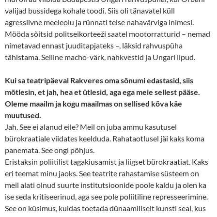
valijad bussidega kohale toodi. Siis oli tänavatel küll
agressiivne meeleolu ja rünnati teise nahavärviga inimesi.
Mööda sõitsid politseikorteeži saatel mootorratturid – nemad
nimetavad ennast juuditapjateks –, läksid rahvuspüha
tähistama. Selline macho-värk, nahkvestid ja Ungari lipud.
Kui sa teatripäeval Rakveres oma sõnumi edastasid, siis
mõtlesin, et jah, hea et ütlesid, aga ega meie sellest pääse.
Oleme maailm ja kogu maailmas on sellised kõva käe
muutused.
Jah. See ei alanud eile? Meil on juba ammu kasutusel
bürokraatiale viidates keelduda. Rahataotlusel jäi kaks koma
panemata. See ongi põhjus.
Eristaksin poliitilist tagakiusamist ja liigset bürokraatiat. Kaks
eri teemat minu jaoks. See teatrite rahastamise süsteem on
meil alati olnud suurte institutsioonide poole kaldu ja olen ka
ise seda kritiseerinud, aga see pole poliitiline represseerimine.
See on küsimus, kuidas toetada dünaamiliselt kunsti seal, kus