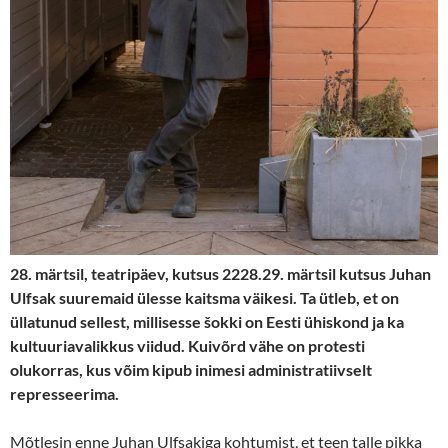
28. märtsil, teatripäev, kutsus 2228.29. märtsil kutsus Juhan
Ulfsak suuremaid ülesse kaitsma väikesi. Ta ütleb, et on
üllatunud sellest, millisesse šokki on Eesti ühiskond ja ka
kultuuriavalikkus viidud. Kuivõrd vähe on protesti
olukorras, kus võim kipub inimesi administratiivselt
represseerima.
Mõtlesin enne Juhan Ulfsakiga kohtumist, et teen talle pikka