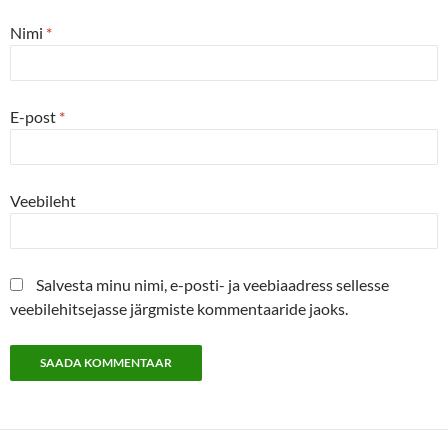
Nimi
*
E-post
*
Veebileht
Salvesta minu nimi, e-posti- ja veebiaadress sellesse
veebilehitsejasse järgmiste kommentaaride jaoks.