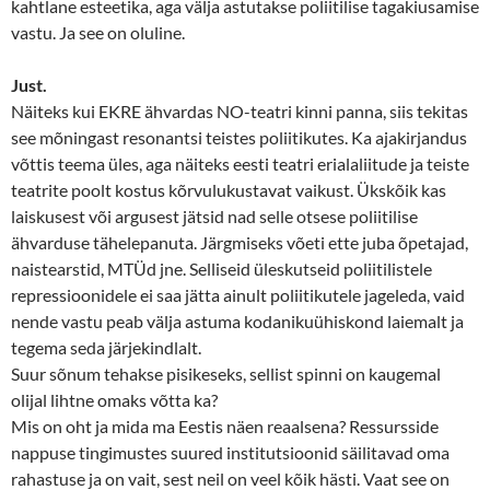
kahtlane esteetika, aga välja astutakse poliitilise tagakiusamise
vastu. Ja see on oluline.
Just.
Näiteks kui EKRE ähvardas NO-teatri kinni panna, siis tekitas
see mõningast resonantsi teistes poliitikutes. Ka ajakirjandus
võttis teema üles, aga näiteks eesti teatri erialaliitude ja teiste
teatrite poolt kostus kõrvulukustavat vaikust. Ükskõik kas
laiskusest või argusest jätsid nad selle otsese poliitilise
ähvarduse tähelepanuta. Järgmiseks võeti ette juba õpetajad,
naistearstid, MTÜd jne. Selliseid üleskutseid poliitilistele
repressioonidele ei saa jätta ainult poliitikutele jageleda, vaid
nende vastu peab välja astuma kodanikuühiskond laiemalt ja
tegema seda järjekindlalt.
Suur sõnum tehakse pisikeseks, sellist spinni on kaugemal
olijal lihtne omaks võtta ka?
Mis on oht ja mida ma Eestis näen reaalsena? Ressursside
nappuse tingimustes suured institutsioonid säilitavad oma
rahastuse ja on vait, sest neil on veel kõik hästi. Vaat see on