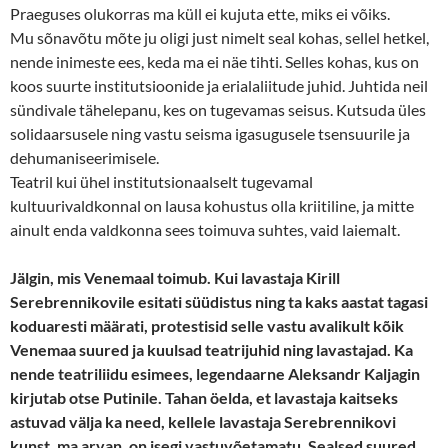
Praeguses olukorras ma küll ei kujuta ette, miks ei võiks.
Mu sõnavõtu mõte ju oligi just nimelt seal kohas, sellel hetkel,
nende inimeste ees, keda ma ei näe tihti. Selles kohas, kus on
koos suurte institutsioonide ja erialaliitude juhid. Juhtida neil
sündivale tähelepanu, kes on tugevamas seisus. Kutsuda üles
solidaarsusele ning vastu seisma igasugusele tsensuurile ja
dehumaniseerimisele.
Teatril kui ühel institutsionaalselt tugevamal
kultuurivaldkonnal on lausa kohustus olla kriitiline, ja mitte
ainult enda valdkonna sees toimuva suhtes, vaid laiemalt.
Jälgin, mis Venemaal toimub. Kui lavastaja Kirill
Serebrennikovile esitati süüdistus ning ta kaks aastat tagasi
koduaresti määrati, protestisid selle vastu avalikult kõik
Venemaa suured ja kuulsad teatrijuhid ning lavastajad. Ka
nende teatriliidu esimees, legendaarne Aleksandr Kaljagin
kirjutab otse Putinile. Tahan öelda, et lavastaja kaitseks
astuvad välja ka need, kellele lavastaja Serebrennikovi
kunst, ma arvan, on isegi vastuvõetamatu. Sealsed suured