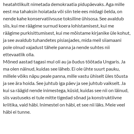
heatahtlikult nimetada demokraatia pidupäevaks. Aga mille
eest ma tahaksin hoiatada või siin teie ees midagi öelda, on
nende kahe konservatiivsuse toksiline ühisosa. See avaldub
siis, kui me räägime surnud koera lohistamisest, kui me
räägime purkisittumisest, kui me mõistame kirjanike üle kohut,
ja see avaldub tuhandetes pisiasjades, mida meil siiamaani
pole olnud vajadust tähele panna ja nende suhtes nii
ettevaatlik olla.
Mõned aastad tagasi mul oli au ja õudus töötada Ungaris. Ja
ma olen näinud, kuidas see läheb. Ei ole ühte suurt pauku,
millele võiks näpu peale panna, mille vastu ühiselt üles tõusta
ja see ära hoida. See juhtub iga päev ja see juhtub vaikselt. Ja
kui sa räägid nende inimestega, küsid, kuidas see nii on läinud,
siis vastuseks ei tule mitte tigedad sõnad ja konstruktiivne
kriitika, vaid häbi. Inimestel on häbi, et see nii läks. Meie veel
häbi ei tunne.