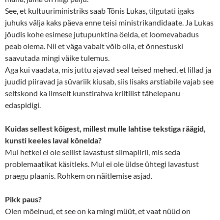
See, et kultuuriministriks saab Tõnis Lukas, tilgutati igaks
juhuks välja kaks päeva enne teisi ministrikandidaate. Ja Lukas
jõudis kohe esimese jutupunktina öelda, et loomevabadus
peab olema. Nii et väga vabalt võib olla, et õnnestuski
saavutada mingi väike tulemus.
Aga kui vaadata, mis juttu ajavad seal teised mehed, et lillad ja
juudid piiravad ja süvariik kiusab, siis lisaks arstiabile vajab see
seltskond ka ilmselt kunstirahva kriitilist tähelepanu
edaspidigi.
Kuidas sellest kõigest, millest mulle lahtise tekstiga räägid,
kunsti keeles laval kõnelda?
Mul hetkel ei ole sellist lavastust silmapiiril, mis seda
problemaatikat käsitleks. Mul ei ole üldse ühtegi lavastust
praegu plaanis. Rohkem on näitlemise asjad.
Pikk paus?
Olen mõelnud, et see on ka mingi müüt, et vaat nüüd on