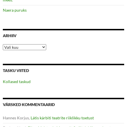
Naera puruks
ARHIIV
Arhiiv
TASKU VIITED
Kollased taskud
VÄRSKED KOMMENTAARID
Hannes Korjus
,
Lätis kärbiti teatrite riiklikku toetust