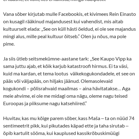
Vana sõber kirjutab mulle Facebookis, et kivimees Rein Einasto
on kusagil rääkinud majandusest kui vahendist, mis aitab
kultuurselt elada: „See on küll hästi öeldud, ei ole see majandus
mingi alus, mille peal kultuur õitseb.” Olen ju nõus, ma pole
pime.
Ja siis ütleb seitsmekümne-aastane tark: „See Kaupo Vipp ka
sama juttu ajab, et kõik karjub katastroofi hirmus. Ei ta väsi,
kuid ma kardan, et tema lootus väikekogukondadele, et see on
pääs või väljapääs, on hiljaks jäänud. Olemasolevaid
kogukondi – põlisrahvaid maailmas – aina hävitatakse… Aga
meie ahvime, ei ole me midagi oma nägu, oleme nagu teised
Euroopas ja piiksume nagu katsehiired.”
Huvitav, kas mu kõige parem sõber, kass Maša ‒ ta on nüüd 74
sentimeetrit pikk, kui pikutades käpad ette ja taha sirutab ‒
õpib kartulit sööma, kui kauplused kassikrõbuskimüügi