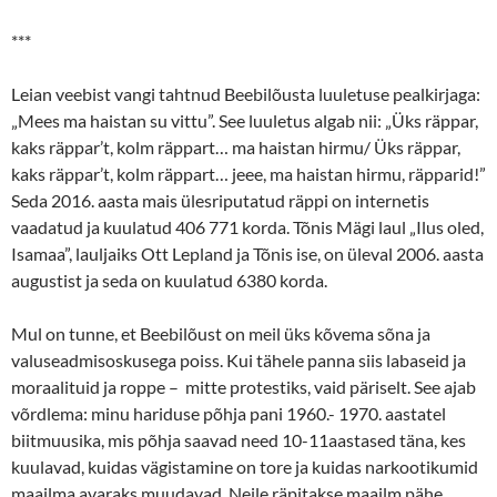
***
Leian veebist vangi tahtnud Beebilõusta luuletuse pealkirjaga:
„Mees ma haistan su vittu”. See luuletus algab nii: „Üks räppar,
kaks räppar’t, kolm räppart… ma haistan hirmu/ Üks räppar,
kaks räppar’t, kolm räppart… jeee, ma haistan hirmu, räpparid!”
Seda 2016. aasta mais ülesriputatud räppi on internetis
vaadatud ja kuulatud 406 771 korda. Tõnis Mägi laul „Ilus oled,
Isamaa”, lauljaiks Ott Lepland ja Tõnis ise, on üleval 2006. aasta
augustist ja seda on kuulatud 6380 korda.
Mul on tunne, et Beebilõust on meil üks kõvema sõna ja
valuseadmisoskusega poiss. Kui tähele panna siis labaseid ja
moraalituid ja roppe – mitte protestiks, vaid päriselt. See ajab
võrdlema: minu hariduse põhja pani 1960.- 1970. aastatel
biitmuusika, mis põhja saavad need 10-11aastased täna, kes
kuulavad, kuidas vägistamine on tore ja kuidas narkootikumid
maailma avaraks muudavad. Neile räpitakse maailm pähe