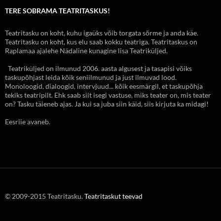
TERE SOBRAMA TEATRITASKUS!
Teatritasku on koht, kuhu igaüks võib torgata sõrme ja anda käe.
Teatritasku on koht, kus elu saab kokku teatriga. Teatritaskus on
Raplamaa ajalehe Nädaline kunagine lisa Teatriküljed.
Teatriküljed on ilmunud 2006. aasta algusest ja tasapisi võiks
taskupõhjast leida kõik seniilmunud ja just ilmuvad lood.
Monoloogid, dialoogid, intervjuud... kõik eesmärgil, et taskupõhja
tekiks teatripilt. Ehk saab siit isegi vastuse, miks teater on, mis teater
on? Tasku täieneb ajas. Ja kui sa juba siin käid, siis kirjuta ka midagi!
Eesriie avaneb.
© 2009-2015 Teatritasku.
Teatritaskut teevad