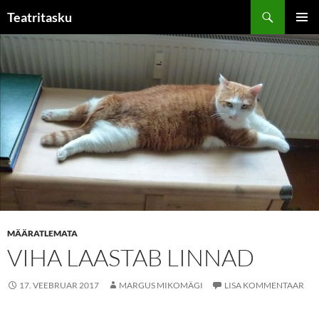
Liigu
Otsi
Teatritasku
sisu
PEAME
juurde
MÄÄRATLEMATA
VIHA LAASTAB LINNAD
17. VEEBRUAR 2017
MARGUS MIKOMÄGI
LISA KOMMENTAAR