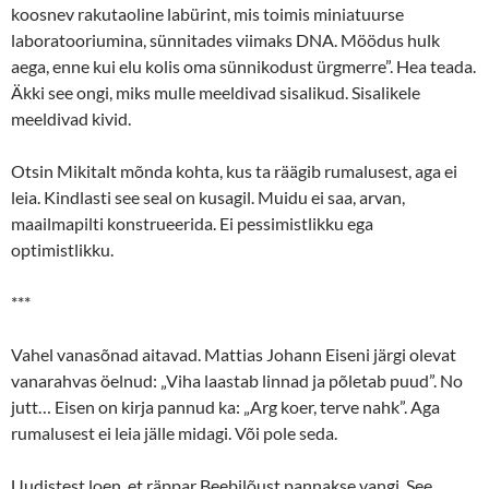
koosnev rakutaoline labürint, mis toimis miniatuurse
laboratooriumina, sünnitades viimaks DNA. Möödus hulk
aega, enne kui elu kolis oma sünnikodust ürgmerre”. Hea teada.
Äkki see ongi, miks mulle meeldivad sisalikud. Sisalikele
meeldivad kivid.
Otsin Mikitalt mõnda kohta, kus ta räägib rumalusest, aga ei
leia. Kindlasti see seal on kusagil. Muidu ei saa, arvan,
maailmapilti konstrueerida. Ei pessimistlikku ega
optimistlikku.
***
Vahel vanasõnad aitavad. Mattias Johann Eiseni järgi olevat
vanarahvas öelnud: „Viha laastab linnad ja põletab puud”. No
jutt… Eisen on kirja pannud ka: „Arg koer, terve nahk”. Aga
rumalusest ei leia jälle midagi. Või pole seda.
Uudistest loen, et räppar Beebilõust pannakse vangi. See