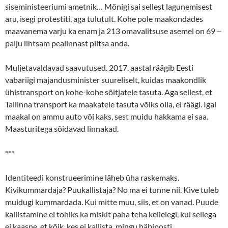
siseministeeriumi ametnik… Mõnigi sai sellest lagunemisest
aru, isegi protestiti, aga tulutult. Kohe pole maakondades
maavanema varju ka enam ja 213 omavalitsuse asemel on 69 ‒
palju lihtsam pealinnast piitsa anda.
Muljetavaldavad saavutused. 2017. aastal räägib Eesti
vabariigi majandusminister suureliselt, kuidas maakondlik
ühistransport on kohe-kohe sõitjatele tasuta. Aga sellest, et
Tallinna transport ka maakatele tasuta võiks olla, ei räägi. Igal
maakal on ammu auto või kaks, sest muidu hakkama ei saa.
Maasturitega sõidavad linnakad.
***
Identiteedi konstrueerimine läheb üha raskemaks.
Kivikummardaja? Puukallistaja? No ma ei tunne nii. Kive tuleb
muidugi kummardada. Kui mitte muu, siis, et on vanad. Puude
kallistamine ei tohiks ka miskit paha teha kellelegi, kui sellega
ei kaasne, et kõik, kes ei kallista, mingu häbiposti.