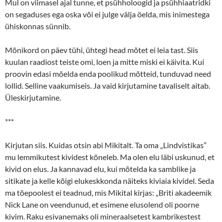
Mul on viimasel ajal tunne, et psühholoogid ja psühhiaatridki
on segaduses ega oska või ei julge välja öelda, mis inimestega
ühiskonnas sünnib.
Mõnikord on päev tühi, ühtegi head mõtet ei leia tast. Siis
kuulan raadiost teiste omi, loen ja mitte miski ei käivita. Kui
proovin edasi mõelda enda poolikud mõtteid, tunduvad need
lollid. Selline vaakumiseis. Ja vaid kirjutamine tavaliselt aitab.
Üleskirjutamine.
***
Kirjutan siis. Kuidas otsin abi Mikitalt. Ta oma „Lindvistikas”
mu lemmikutest kividest kõneleb. Ma olen elu läbi uskunud, et
kivid on elus. Ja kannavad elu, kui mõtelda ka samblike ja
sitikate ja kelle kõigi elukeskkonda näiteks kiviaia kividel. Seda
ma tõepoolest ei teadnud, mis Mikital kirjas: „Briti akadeemik
Nick Lane on veendunud, et esimene elusolend oli poorne
kivim. Raku esivanemaks oli mineraalsetest kambrikestest