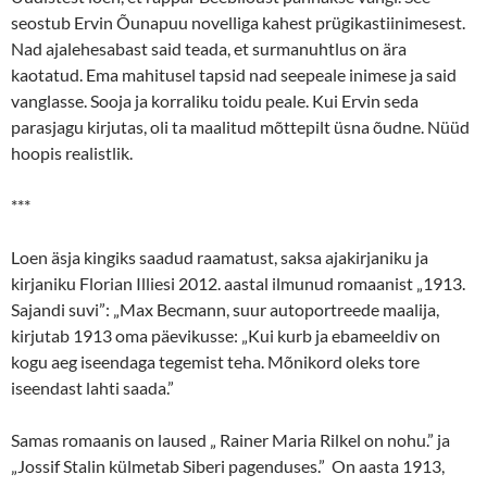
seostub Ervin Õunapuu novelliga kahest prügikastiinimesest.
Nad ajalehesabast said teada, et surmanuhtlus on ära
kaotatud. Ema mahitusel tapsid nad seepeale inimese ja said
vanglasse. Sooja ja korraliku toidu peale. Kui Ervin seda
parasjagu kirjutas, oli ta maalitud mõttepilt üsna õudne. Nüüd
hoopis realistlik.
***
Loen äsja kingiks saadud raamatust, saksa ajakirjaniku ja
kirjaniku Florian Illiesi 2012. aastal ilmunud romaanist „1913.
Sajandi suvi”: „Max Becmann, suur autoportreede maalija,
kirjutab 1913 oma päevikusse: „Kui kurb ja ebameeldiv on
kogu aeg iseendaga tegemist teha. Mõnikord oleks tore
iseendast lahti saada.”
Samas romaanis on laused „ Rainer Maria Rilkel on nohu.” ja
„Jossif Stalin külmetab Siberi pagenduses.” On aasta 1913,