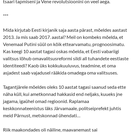
tsaari tapmiseni ja Vene revolutsioonini on veel aega.
***
Mida kirjutab Eesti kirjanik saja aasta pärast, mõeldes aastast
2013. Ja mis saab 2017. aastal? Meil on kombeks mõelda, et
Venemaal Putini süül on kõik ettearvamatu, prognoosimatu.
Kas keegi 10 aastat tagasi oskas mõelda, et Eesti vabariigi
valitsus lõhub omavalitsusreformi sildi all tuhandete eestlaste
identiteedi? Kaob üks kokkukuuluvus, teadmine, et oma
asjadest saab vajadusel rääkida omadega oma valitsuses.
Tagantjärele mõeldes oleks 10 aastat tagasi saanud seda ette
näha küll, kui ametkonnad hakkasid end neljaks, kuueks jne
jagama, igaühel omad regioonid. Raplamaa
keskkonnateenistus läks Järvamaale, politseiprefekt juhtis
meid Pärnust, metskonnad ühendati…
Riik maakondades oli näiline, maavanemast sai