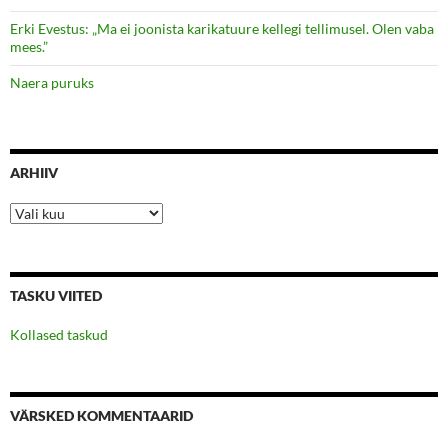
Erki Evestus: „Ma ei joonista karikatuure kellegi tellimusel. Olen vaba
mees.”
Naera puruks
ARHIIV
Arhiiv
TASKU VIITED
Kollased taskud
VÄRSKED KOMMENTAARID