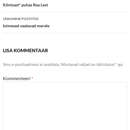
töölaud
Kõntsast* puhas Rea Lest
JÄRGMINE POSTITUS
Inimesed vaatavad merele
LISA KOMMENTAAR
Sinu e-postiaadressi ei avaldata.
Nõutavad väljad on tähistatud
*
-ga
Kommenteeri
*