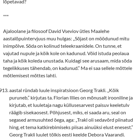
lõpetavad?
***
Ajaloolane ja filosoof David Vseviov ütles Maalehe
aastalõpuintervjuus muu hulgas: „Sõjast on möödunud mitu
inimpõlve. Sõda on kolinud teleekraanidele. On tunne, et
vajutad nupule ja kõik kole on kadunud. Võid istuda peolaua
taha ja kõik koleda unustada. Kuidagi see arusaam, mida sõda
tegelikkuses tähendab, on kadunud.” Ma ei saa sellele mõttele
mõtlemisest mõttes lahti.
aastal ründab luule inspiratsioon Georg Trakli. „Kõik
puruneb,” kirjutas ta. Florian Illies on mõnusalt irooniline ja
kirjutab, et luuletaja nagu küllusesarvest paisuv keeletulv
räägib sisekaosest. Põhjusest, miks, ei saada aru, seal on
segased armusuhted õega, aga: „Trakl oli sedavõrd piinatud
hing, et tema katkirebimiseks piisas ainuüksi elust enesest.”
Georg Trakli luulet tõlkis eesti keelde Debora Vaarandi.