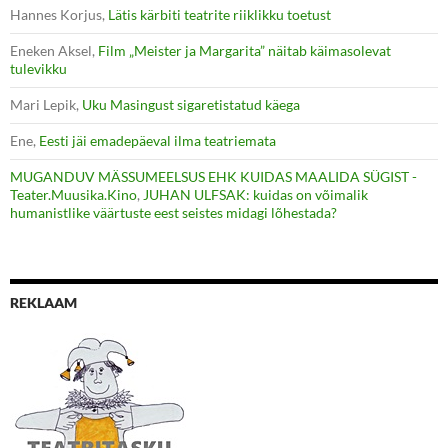
Hannes Korjus
,
Lätis kärbiti teatrite riiklikku toetust
Eneken Aksel
,
Film „Meister ja Margarita” näitab käimasolevat
tulevikku
Mari Lepik
,
Uku Masingust sigaretistatud käega
Ene
,
Eesti jäi emadepäeval ilma teatriemata
MUGANDUV MÄSSUMEELSUS EHK KUIDAS MAALIDA SÜGIST -
Teater.Muusika.Kino
,
JUHAN ULFSAK: kuidas on võimalik
humanistlike väärtuste eest seistes midagi lõhestada?
REKLAAM