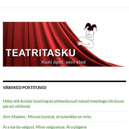
VÄRSKED POSTITUSED
Hõbe ehk kuidas loomingule pühendunud naised meestega võrdsuse
pärast võitlesid
Siim Maaten:. Minule tundub, et tulevikke on mitu
Ära karda valgust. Mine valgusesse. Ära põgene