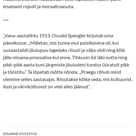
enamasti ropult ja moraaliraasuta.
***
„Vana-aastaõhtu 1913. Osvald Spengler kirjutab oma
päevikusse: „Mäletan, mis tunne mul poisikesena oli, kui
uusaastaööl jõulupuu lagedaks riisuti ja välja viidi ning kõik
jälle niisama proosaline kui enne. Tihkusin öö läbi nutta ning
pikk-pikk aasta kuni järgmiste jõuludeni tundus üüratult pikk
ja tööstitu.” Ta lõpetab mõtte nõnda: „Praegu rõhub mind
olemine selles aastasajas. Riisutakse kõike seda, mis kultuurist,
ilust ja värviküllusest on veel alles jäänud.” .
Postituste
EELMINE POSTITUS