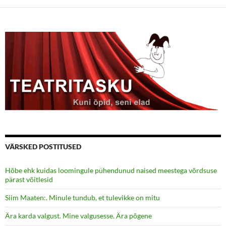
VÄRSKED POSTITUSED
Hõbe ehk kuidas loomingule pühendunud naised meestega võrdsuse
pärast võitlesid
Siim Maaten:. Minule tundub, et tulevikke on mitu
Ära karda valgust. Mine valgusesse. Ära põgene