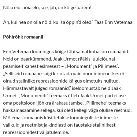
Nõia elu, nõia elu, see, jah, on kõige parem!
Ah, kui hea on olla nõid, kui sa õppin’d oled.” Taas Enn Vetemaa.
Põhirõhk romaanil
Enn Vetemaa loomingus kõige tähtsamal kohal on romaanid.
Neid on paarkümmend. Jaak Urmet rääkis luulelõunal
peamiselt kahest esimesest – „Monument” ja Pillimees”.
„Selliseid romaane saigi kirjutada vaid noor inimene, kes ei
olnud stalinlike repressioonide käigus oimetuks nülitud.
Hämmastavalt julged romaanid,” iseloomustab neid Jaak
Urmet. „Monumendi” teemaks ütleb Jaak Urmet parteilase
oma positsiooni jõhkra ärakasutamise, „Pillimehe” teemaks
hakkamasaamine sellega, kui oled kellegi väga olulise reetnud.
Mõlemas romaanis käsitletakse loominguliste inimeste
valikuid ja reetmist ja kindlasti on taustaks stalinlikest
repressioonidest väljatulemine.