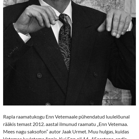
Rapla raamatukogu Enn Vetemaale pühendatud luulelõunal
rääkis temast 2012. aastal ilmunud raamatu „Enn Vetemaa.
Mees nagu saksofon” autor Jaak Urmet. Muu hulgas, kuidas
Vetemaa luuletama õppis. Kui Enn oli 14–15aastane, andis