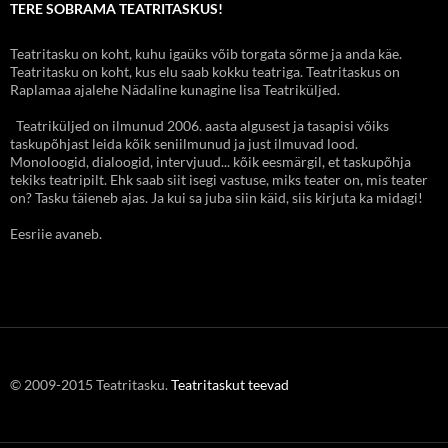
TERE SOBRAMA TEATRITASKUS!
Teatritasku on koht, kuhu igaüks võib torgata sõrme ja anda käe.
Teatritasku on koht, kus elu saab kokku teatriga. Teatritaskus on
Raplamaa ajalehe Nädaline kunagine lisa Teatriküljed.
Teatriküljed on ilmunud 2006. aasta algusest ja tasapisi võiks
taskupõhjast leida kõik seniilmunud ja just ilmuvad lood.
Monoloogid, dialoogid, intervjuud... kõik eesmärgil, et taskupõhja
tekiks teatripilt. Ehk saab siit isegi vastuse, miks teater on, mis teater
on? Tasku täieneb ajas. Ja kui sa juba siin käid, siis kirjuta ka midagi!
Eesriie avaneb.
© 2009-2015 Teatritasku.
Teatritaskut teevad