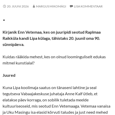
20. JUUNI 2026
MARGUS MIKOMÄGI
LISA KOMMENTAAR
Kirjanik Enn Vetemaa, kes on juuripidi seotud Raplmaa
Raikküla kandi Lipa külaga, tähistaks 20. juunil oma 90.
sünnipäeva.
Kuidas rääkida mehest, kes on olnud loominguliselt edukas
mitmel kunstialal?
Juured
Kuna Lipa koolimaja saatus on tänaseni lahtine ja seal
tegutseva Vabaajakeskuse juhataja Anne Kalf ütleb, et
elatakse päev korraga, on sobilik tuletada meelde
kultuuriseoseid, mis seotud Enn Vetemaaga. Vetemaa vanaisa
ja Uku Masingu isa elasid kõrvuti taludes ja just need mehed