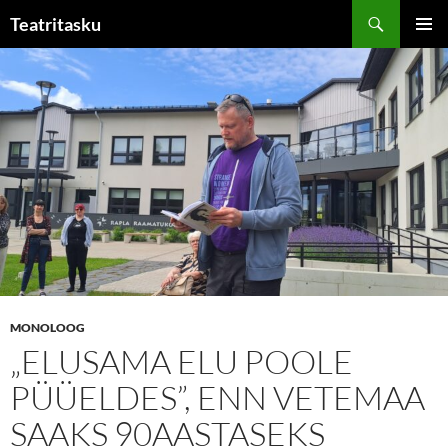
Liigu
Otsi
Teatritasku
sisu
PEAME
juurde
MONOLOOG
„ELUSAMA ELU POOLE
PÜÜELDES”, ENN VETEMAA
SAAKS 90AASTASEKS