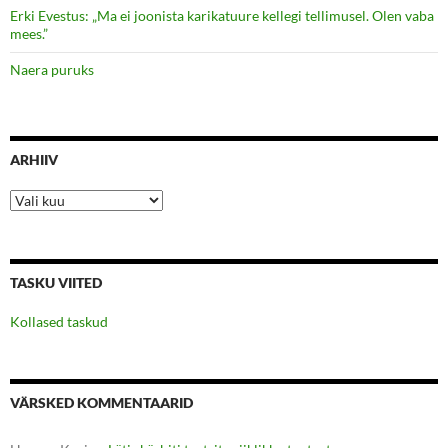
Erki Evestus: „Ma ei joonista karikatuure kellegi tellimusel. Olen vaba
mees.”
Naera puruks
ARHIIV
Arhiiv
TASKU VIITED
Kollased taskud
VÄRSKED KOMMENTAARID