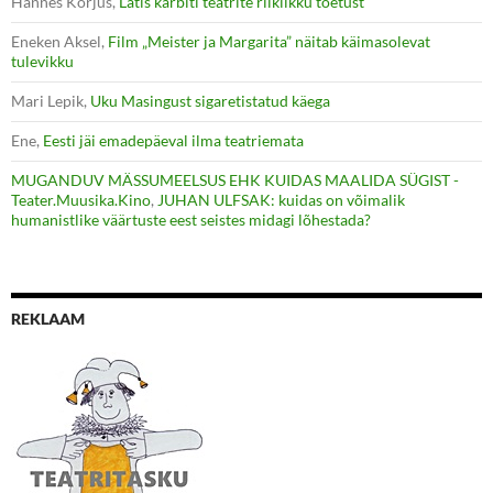
Hannes Korjus
,
Lätis kärbiti teatrite riiklikku toetust
Eneken Aksel
,
Film „Meister ja Margarita” näitab käimasolevat
tulevikku
Mari Lepik
,
Uku Masingust sigaretistatud käega
Ene
,
Eesti jäi emadepäeval ilma teatriemata
MUGANDUV MÄSSUMEELSUS EHK KUIDAS MAALIDA SÜGIST -
Teater.Muusika.Kino
,
JUHAN ULFSAK: kuidas on võimalik
humanistlike väärtuste eest seistes midagi lõhestada?
REKLAAM