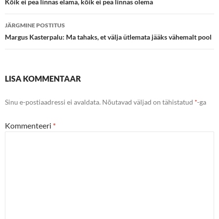
töölaud
Kõik ei pea linnas elama, kõik ei pea linnas olema
JÄRGMINE POSTITUS
Margus Kasterpalu: Ma tahaks, et välja ütlemata jääks vähemalt pool
LISA KOMMENTAAR
Sinu e-postiaadressi ei avaldata.
Nõutavad väljad on tähistatud
*
-ga
Kommenteeri
*