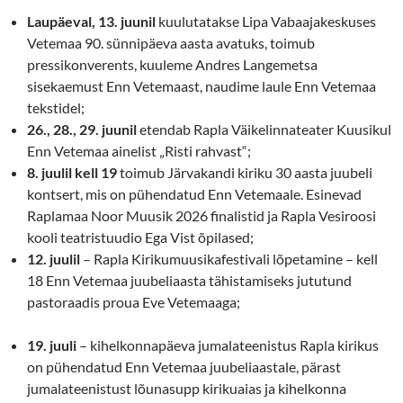
Laupäeval, 13. juunil
kuulutatakse Lipa Vabaajakeskuses
Vetemaa 90. sünnipäeva aasta avatuks, toimub
pressikonverents, kuuleme Andres Langemetsa
sisekaemust Enn Vetemaast, naudime laule Enn Vetemaa
tekstidel;
26., 28., 29. juunil
etendab Rapla Väikelinnateater Kuusikul
Enn Vetemaa ainelist „Risti rahvast“;
8. juulil kell 19
toimub Järvakandi kiriku 30 aasta juubeli
kontsert, mis on pühendatud Enn Vetemaale. Esinevad
Raplamaa Noor Muusik 2026 finalistid ja Rapla Vesiroosi
kooli teatristuudio Ega Vist õpilased;
12. juulil
– Rapla Kirikumuusikafestivali lõpetamine – kell
18 Enn Vetemaa juubeliaasta tähistamiseks jututund
pastoraadis proua Eve Vetemaaga;
19. juuli
– kihelkonnapäeva jumalateenistus Rapla kirikus
on pühendatud Enn Vetemaa juubeliaastale, pärast
jumalateenistust lõunasupp kirikuaias ja kihelkonna