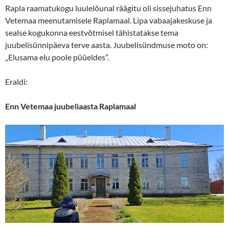
Rapla raamatukogu luulelõunal räägitu oli sissejuhatus Enn
Vetemaa meenutamisele Raplamaal. Lipa vabaajakeskuse ja
sealse kogukonna eestvõtmisel tähistatakse tema
juubelisünnipäeva terve aasta. Juubelisündmuse moto on:
„Elusama elu poole püüeldes”.
Eraldi:
Enn Vetemaa juubeliaasta Raplamaal