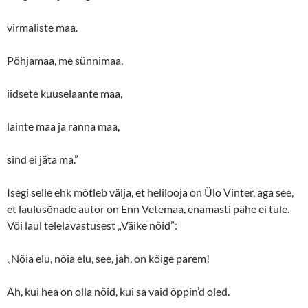
virmaliste maa.
Põhjamaa, me sünnimaa,
iidsete kuuselaante maa,
lainte maa ja ranna maa,
sind ei jäta ma.”
Isegi selle ehk mõtleb välja, et helilooja on Ülo Vinter, aga see,
et laulusõnade autor on Enn Vetemaa, enamasti pähe ei tule.
Või laul telelavastusest „Väike nõid”:
„Nõia elu, nõia elu, see, jah, on kõige parem!
Ah, kui hea on olla nõid, kui sa vaid õppin’d oled.