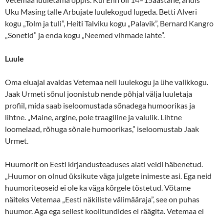
Uku Masing talle Arbujate luulekogud lugeda. Betti Alveri
kogu „Tolm ja tuli”, Heiti Talviku kogu „Palavik”, Bernard Kangro
„Sonetid” ja enda kogu „Neemed vihmade lahte”.
Luule
Oma eluajal avaldas Vetemaa neli luulekogu ja ühe valikkogu.
Jaak Urmeti sõnul joonistub nende põhjal välja luuletaja
profiil, mida saab iseloomustada sõnadega humoorikas ja
lihtne. „Maine, argine, pole traagiline ja valulik. Lihtne
loomelaad, rõhuga sõnale humoorikas,” iseloomustab Jaak
Urmet.
Huumorit on Eesti kirjandusteaduses alati veidi häbenetud.
„Huumor on olnud üksikute väga julgete inimeste asi. Ega neid
huumoriteoseid ei ole ka väga kõrgele tõstetud. Võtame
näiteks Vetemaa „Eesti näkiliste välimääraja”, see on puhas
huumor. Aga ega sellest koolitundides ei räägita. Vetemaa ei