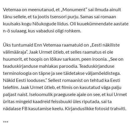
Vetemaa on meenutanud, et „Monument” sai ilmuda ainult
tänu sellele, et ta jootis tsensori purju. Samas sai romaan
kuulsaks kogu Nõukogude liidus. Oli kuuekümnendate aastate
n-ö sulaaeg, kus vabadusi oligi rohkem.
Üks tuntumaid Enn Vetemaa raamatuid on „Eesti näkiliste
välimääraja”. Jaak Urmet ütleb, et selles raamatus ei ole
huumorit, et hoopis on lõikav sarkasm, peen iroonia. „See on
teaduskirjanduse mahlakas paroodia. Teaduskirjanduse
terminoloogia on täpne ja see täidetakse väljamõeldistega.
Näkid Eesti looduses.” Sellest romaanist on tehtud ka Eesti
telefilm. Jaak Urmet ütleb, et filmis on kasutatud väga palju
paljast naist. Iseloomulik praegusele ajale on see, et kui Urmet
üritas mingeid kaadreid feissbuuki üles riputada, sai ta
nädalase FB kasutamise keelu. Kirjanduslikke fotosid trahviti.
***