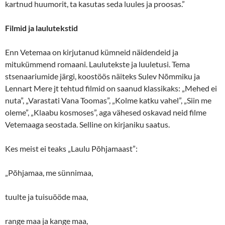
kartnud huumorit, ta kasutas seda luules ja proosas.”
Filmid ja laulutekstid
Enn Vetemaa on kirjutanud kümneid näidendeid ja
mitukümmend romaani. Laulutekste ja luuletusi. Tema
stsenaariumide järgi, koostöös näiteks Sulev Nõmmiku ja
Lennart Mere jt tehtud filmid on saanud klassikaks: „Mehed ei
nuta”, „Varastati Vana Toomas”, „Kolme katku vahel”, „Siin me
oleme”, „Klaabu kosmoses”, aga vähesed oskavad neid filme
Vetemaaga seostada. Selline on kirjaniku saatus.
Kes meist ei teaks „Laulu Põhjamaast”:
„Põhjamaa, me sünnimaa,
tuulte ja tuisuööde maa,
range maa ja kange maa,