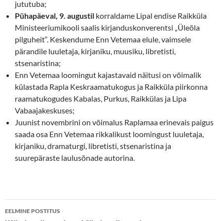
jututuba;
Pühapäeval, 9. augustil
korraldame Lipal endise Raikküla
Ministeeriumikooli saalis kirjanduskonverentsi „Üleõla
pilguheit“. Keskendume Enn Vetemaa elule, vaimsele
pärandile luuletaja, kirjaniku, muusiku, libretisti,
stsenaristina;
Enn Vetemaa loomingut kajastavaid näitusi on võimalik
külastada Rapla Keskraamatukogus ja Raikküla piirkonna
raamatukogudes Kabalas, Purkus, Raikkülas ja Lipa
Vabaajakeskuses;
Juunist novembrini on võimalus Raplamaa erinevais paigus
saada osa Enn Vetemaa rikkalikust loomingust luuletaja,
kirjaniku, dramaturgi, libretisti, stsenaristina ja
suurepäraste laulusõnade autorina.
Postituste
EELMINE POSTITUS