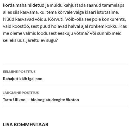
korda maha niidetud j
a muidu kahjustada saanud tammelaps
alles siis kasvama, kui tema kõrvale valge klaari istutasime.
Nüüd kasvavad võidu. Kõrvuti. Võib-olla see pole konkurents,
vaid koostöö, sest puud hoiavad halval ajal rohkem kokku. Kas
me oleme valmis loodusest eeskuju võtma? Või sunnib meid
selleks uus, järeltulev sugu?
Postituste
EELMINE POSTITUS
töölaud
Rahajutt käib igal pool
JÄRGMINE POSTITUS
Tartu Ülikool – bioloogiatudengite ökoton
LISA KOMMENTAAR