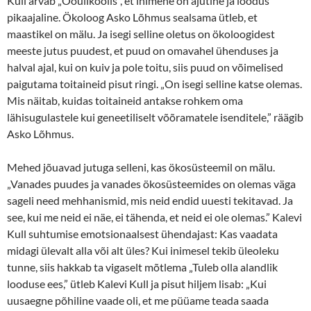
Kull arvab „Ööülikoolis“, et inimene on ajutine ja loodus
pikaajaline. Ökoloog Asko Lõhmus sealsama ütleb, et
maastikel on mälu. Ja isegi selline oletus on ökoloogidest
meeste jutus puudest, et puud on omavahel ühenduses ja
halval ajal, kui on kuiv ja pole toitu, siis puud on võimelised
paigutama toitaineid pisut ringi. „On isegi selline katse olemas.
Mis näitab, kuidas toitaineid antakse rohkem oma
lähisugulastele kui geneetiliselt võõramatele isenditele,” räägib
Asko Lõhmus.
Mehed jõuavad jutuga selleni, kas ökosüsteemil on mälu.
„Vanades puudes ja vanades ökosüsteemides on olemas väga
sageli need mehhanismid, mis neid endid uuesti tekitavad. Ja
see, kui me neid ei näe, ei tähenda, et neid ei ole olemas.” Kalevi
Kull suhtumise emotsionaalsest ühendajast: Kas vaadata
midagi ülevalt alla või alt üles? Kui inimesel tekib üleoleku
tunne, siis hakkab ta vigaselt mõtlema „Tuleb olla alandlik
looduse ees,” ütleb Kalevi Kull ja pisut hiljem lisab: „Kui
uusaegne põhiline vaade oli, et me püüame teada saada