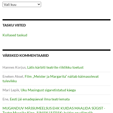
Arhiiv
TASKU VIITED
Kollased taskud
VÄRSKED KOMMENTAARID
Hannes Korjus
,
Lätis kärbiti teatrite riiklikku toetust
Eneken Aksel
,
Film „Meister ja Margarita” näitab käimasolevat
tulevikku
Mari Lepik
,
Uku Masingust sigaretistatud käega
Ene
,
Eesti jäi emadepäeval ilma teatriemata
MUGANDUV MÄSSUMEELSUS EHK KUIDAS MAALIDA SÜGIST -
Teater.Muusika.Kino
,
JUHAN ULFSAK: kuidas on võimalik