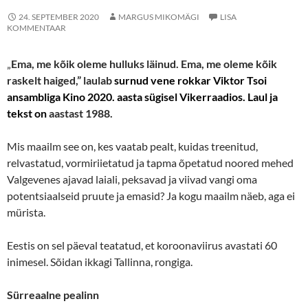
24. SEPTEMBER 2020
MARGUS MIKOMÄGI
LISA
KOMMENTAAR
„
Ema, me kõik oleme hulluks läinud. Ema, me oleme kõik
raskelt haiged,” laulab
surnud vene rokkar Viktor Tsoi
ansambliga Kino 2020. aasta sügisel Vikerraadios. Laul ja
tekst on
aastast 1988.
Mis maailm see on, kes vaatab pealt, kuidas treenitud,
relvastatud, vormiriietatud ja tapma õpetatud noored mehed
Valgevenes ajavad laiali, peksavad ja viivad vangi oma
potentsiaalseid pruute ja emasid? Ja kogu maailm näeb, aga ei
mürista.
Eestis on sel päeval teatatud, et koroonaviirus avastati 60
inimesel. Sõidan ikkagi Tallinna, rongiga.
Sürreaalne pealinn