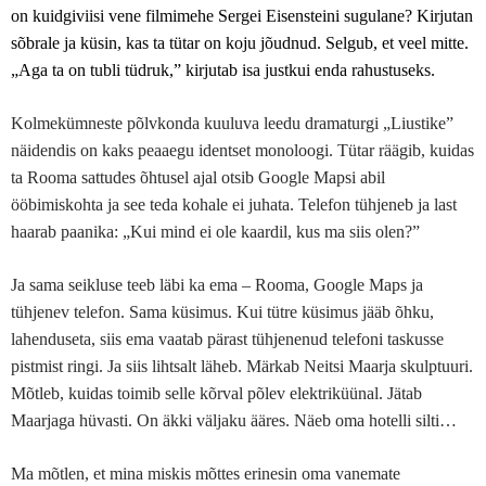
on kuidgiviisi vene filmimehe Sergei Eisensteini sugulane?
Kirjutan
sõbrale ja küsin, kas ta tütar on koju jõudnud. Selgub, et veel mitte.
„Aga ta on tubli tüdruk,” kirjutab isa justkui enda rahustuseks.
Kolmekümneste põlvkonda kuuluva leedu dramaturgi „Liustike”
näidendis on kaks peaaegu identset monoloogi. Tütar räägib, kuidas
ta Rooma sattudes õhtusel ajal otsib Google Mapsi abil
ööbimiskohta ja see teda kohale ei juhata. Telefon tühjeneb ja last
haarab paanika: „Kui mind ei ole kaardil, kus ma siis olen?”
Ja sama seikluse teeb läbi ka ema – Rooma, Google Maps ja
tühjenev telefon. Sama küsimus. Kui tütre küsimus jääb õhku,
lahenduseta, siis ema vaatab pärast tühjenenud telefoni taskusse
pistmist ringi. Ja siis lihtsalt läheb. Märkab Neitsi Maarja skulptuuri.
Mõtleb, kuidas toimib selle kõrval põlev elektriküünal. Jätab
Maarjaga hüvasti. On äkki väljaku ääres. Näeb oma hotelli silti…
Ma mõtlen, et mina miskis mõttes erinesin oma vanemate