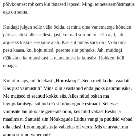
põlvkonnast rohkem kui tänased lapsed. Mingi teineteisemõistmatus
aga on sama.
Kuidagi julgen selle välja öelda, et mina oma vanematega kõnelen
pärisasjadest alles sellest ajast, kui nad surnud on. Elu ajal, jah,
argiseks kiskus see suhe alati. Kas sul puhas särk on? Võta oma
pesu kaasa, kui koju tuled, peseme siin puhtaks. Jah, muidugi
rääkisime ka muusikast ja raamatutest ja kunstist. Rohkem küll
emaga.
Kui olin laps, tuli telekast „Horoskoop“. Seda meil kodus vaadati.
Kas just vaimustuti? Mina olin avastanud enda jaoks
beat
muusika.
Me maitsed ei saanud kokku siis. Alles nüüd oskan ma
lugupidamisega suhtuda Eesti nõukogude estraadi. Sellesse
võimsate laululoojate generatsiooni, kes tulid vabast Eestis ja
maailmast. Sattusid siin Nõukogude Liidus vangi ja püüdsid vabad
olla edasi. Loomingulisus ja vabadus oli veres. Mis te arvate, mu
ammu surnud vanemad?