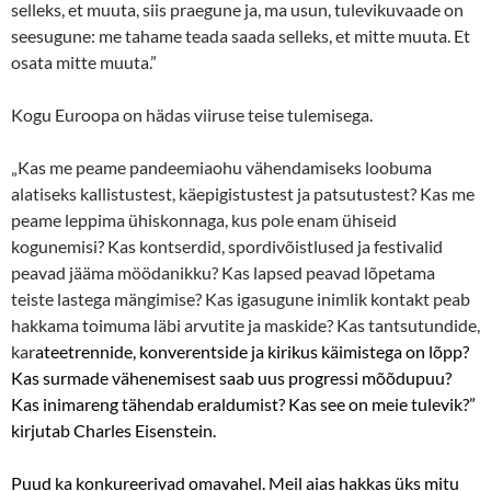
selleks, et muuta, siis praegune ja, ma usun, tulevikuvaade on
seesugune: me tahame teada saada selleks, et mitte muuta. Et
osata mitte muuta.”
Kogu Euroopa on hädas viiruse teise tulemisega.
„Kas me peame pandeemiaohu vähendamiseks loobuma
alatiseks kallistustest, käepigistustest ja patsutustest? Kas me
peame leppima ühiskonnaga, kus pole enam ühiseid
kogunemisi? Kas kontserdid, spordivõistlused ja festivalid
peavad jääma möödanikku? Kas lapsed peavad lõpetama
teiste lastega mängimise? Kas igasugune inimlik kontakt peab
hakkama toimuma läbi arvutite ja maskide? Kas tantsutundide,
kar
ateetrennide, konverentside ja kirikus käimistega on lõpp?
Kas surmade vähenemisest saab uus progressi mõõdupuu?
Kas inimareng tähendab eraldumist? Kas see on meie tulevik?”
kirjutab Charles Eisenstein.
Puud ka konkureerivad omavahel. Meil aias hakkas üks mitu