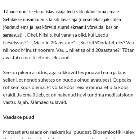
Tänane noor leedu naislavastaja teeb
videokõne
oma emale.
Sebitakse niisama. Siis küsib lavastaja (ma selleks ajaks olen
jõudnud ema ja last kõrvuti suurel ekraanil võrrelda, kas on
„Okei. Niisiis, kui vana sa olid, kui Leedu
sarnasusi):
iseseisvus?”– „Ma olin 20aastane.”– „See oli 90ndatel, eks? Vau,
nii noor. Minust noorem. Vau… nii et sa olid 20aastane?” Tütar
avastab ema. Telefonis, ekraanil.
See on pikem arutlus, aga kokkuvõttes jõuavad ema ja laps
selleni, et nende suhetes on puudu olnud avatusest. Et peaks
rohkem koos olema. Et võiks koos reisile minna, et olla koos
eraldi. Ja ema ütleb, et on hakanud huvi tundma meditatsiooni
vastu. Jajah. Jäämäed sulavad.
Vaadake puud
Metsast aru saada on raskem kui puudest. Biosemiootik Kalevi