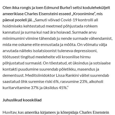
Olen ikka rongis ja loen Edmund Burke’i seltsi koduleheküljelt
ameeriklase Charles Eisensteini esseed „Kroonimine”, mis
päeval pooleli jäi. „
Samuti võivad Covid-19 kontrolli all
hoidmiseks kehtestatud meetmed põhjustada rohkem
kannatusi ja surma kui nad ära hoiavad. Surmade arvu
miinimumini viimine tähendab ju nende surmade vähendamist,
mida me oskame ette ennustada ja mõõta. On võimatu välja
arvutada näiteks isolatsioonist tuleneva depressiooni,
töötusest tingitud meeleheite või kroonilise hirmu
põhjustatud surmasid. On tõestatud, et üksindus ja sotsiaalse
kontakti puudumine suurendab põletikku, masendus ja
dementsust. Meditsiinidoktor Lissa Rankini väitel suurendab
saastatud õhk suremise riski 6%, rasvumine 23%, alkoholi
kuritarvitamine 37% ja üksildus 45%.”
Juhuslikud kooskõlad
Huvitav, kas
ameerika kirjamees ja kõnepidaja Charles Eisenstein