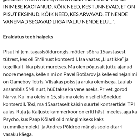
INIMESE KAOTANUD, KÕIK NEED, KES TUNNEVAD, ET ON
PISUT EKSINUD, KÕIK NEED, KES ARVAVAD, ET NENDE
VANEMAD SEGAVAD LIIGA PALJU NENDE ELU…”.
Eraldatus teeb haigeks
Pisut hiljem, tagasisõidurongis, mõtlen sõbra 15aastasest
tütrest, kes oli 5Miinust kontserdil. Isa vaatas „Liustikke” ja
tegelikult ikka pisut muretses. Ma olen põgusalt juttu ajanud
noore mehega, kelle nimi on Pavel Botšarov ja kelle esinejanimi
on Gameboy Tetris. Viisakas poiss ja aruka olemisega. Laulab
ansamblis 5Miinust, hüütakse ka venelaseks. Privet, gorod
Narva. Kui ma oleksin 15, siis ma oleksin sellel kõneldud
kontserdil. Tõsi, ma 15aastaselt käisin suurtel kontsertidel TPI
aulas. Ruja ja Kaljuste kammerkoor on eriti hästi meeles, aga ka
Psycho, kus Paap Kõlaril olid mängimiseks kaks
trummikomplekti ja Andres Põldroo mängis soolokitarri
vasaku käega.