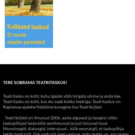
TERE SOBRAMA TEATRITASKUS!
Teatritasku on koht, kuhu igaüks võib torgata sõrme ja anda käe.
Teatritasku on koht, kus elu saab kokku teatriga. Teatritaskus on
Raplamaa ajalehe Nädaline kunagine lisa Teatriküljed.
Teatriküljed on ilmunud 2006. aasta algusest ja tasapisi võiks
taskupõhjast leida kõik seniilmunud ja just ilmuvad lood.
Monoloogid, dialoogid, intervjuud... kõik eesmärgil, et taskupõhja
tekiks teatripilt. Ehk saab siit isegi vastuse, miks teater on, mis teater