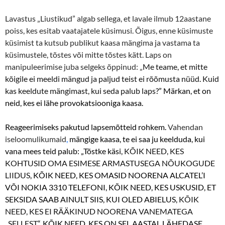
Lavastus „Liustikud” algab sellega, et lavale ilmub 12aastane
poiss, kes esitab vaatajatele küsimusi. Õigus, enne küsimuste
küsimist ta kutsub publikut kaasa mängima ja vastama ta
küsimustele, tõstes või mitte tõstes kätt. Laps on
manipuleerimise juba selgeks õppinud: „
Me teame, et mitte
kõigile ei meeldi mängud ja paljud teist ei rõõmusta nüüd
.
Kuid
kas keeldute mängimast, kui seda palub laps
?” Märkan, et on
neid, kes ei lähe provokatsiooniga kaasa.
Reageerimiseks pakutud lapsemõtteid rohkem.
Vahendan
iseloomulikumaid
,
mängige kaasa, te ei saa ju keelduda, kui
vana mees teid palub: „Tõstke käsi,
KÕIK NEED, KES
KOHTUSID OMA ESIMESE ARMASTUSEGA NÕUKOGUDE
LIIDUS
, KÕIK NEED, KES OMASID NOORENA ALCATEL’I
VÕI NOKIA 3310 TELEFONI, KÕIK NEED, KES USKUSID, ET
SEKSIDA SAAB AINULT SIIS, KUI OLED ABIELUS,
KÕIK
NEED, KES EI RÄÄKINUD NOORENA VANEMATEGA
„
SELLEST
“, KÕIK NEED, KES ON SEL AASTAL LÄHEDASE