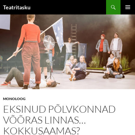
Liigu
Otsi
Teatritasku
sisu
PEAME
juurde
MONOLOOG
EKSINUD PÕLVKONNAD
VÕÕRAS LINNAS…
KOKKUSAAMAS?