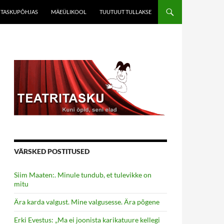
TASKUPÕHJAS
MÄEÜLIKOOL
TUUTUUT TULLAKSE
VÄRSKED POSTITUSED
Siim Maaten:. Minule tundub, et tulevikke on
mitu
Ära karda valgust. Mine valgusesse. Ära põgene
Erki Evestus: „Ma ei joonista karikatuure kellegi