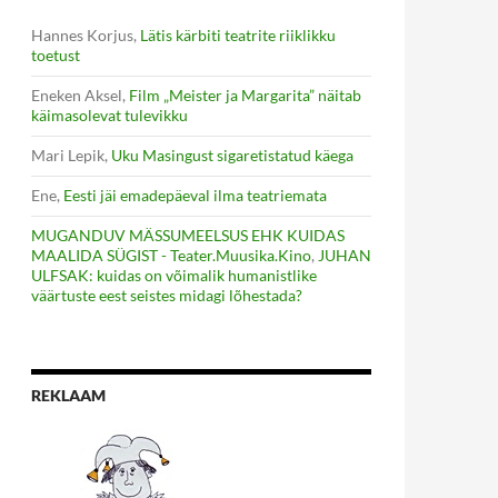
Hannes Korjus
,
Lätis kärbiti teatrite riiklikku
toetust
Eneken Aksel
,
Film „Meister ja Margarita” näitab
käimasolevat tulevikku
Mari Lepik
,
Uku Masingust sigaretistatud käega
Ene
,
Eesti jäi emadepäeval ilma teatriemata
MUGANDUV MÄSSUMEELSUS EHK KUIDAS
MAALIDA SÜGIST - Teater.Muusika.Kino
,
JUHAN
ULFSAK: kuidas on võimalik humanistlike
väärtuste eest seistes midagi lõhestada?
REKLAAM