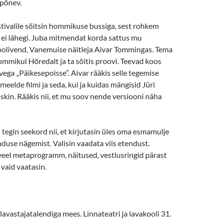
 põnev.
stivalile sõitsin hommikuse bussiga, sest rohkem
ei lähegi. Juba mitmendat korda sattus mu
oolivend, Vanemuise näitleja Aivar Tommingas. Tema
mmikul Hõredalt ja ta sõitis proovi. Teevad koos
ega „Päikesepoisse”. Aivar rääkis selle tegemise
meelde filmi ja seda, kui ja kuidas mängisid Jüri
askin. Rääkis nii, et mu soov nende versiooni näha
 tegin seekord nii, et kirjutasin üles oma esmamulje
duse nägemist. Valisin vaadata viis etendust.
i veel metaprogramm, näitused, vestlusringid pärast
vaid vaatasin.
 lavastajatalendiga mees. Linnateatri ja lavakooli 31.