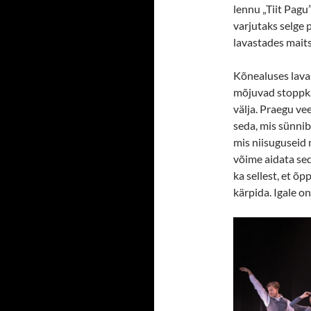
lennu „Tiit Pagu
varjutaks selge 
lavastades maits
Kõnealuses lavas
mõjuvad stoppkaa
välja. Praegu ve
seda, mis sünnib
mis niisuguseid 
võime aidata sed
ka sellest, et õ
kärpida. Igale on