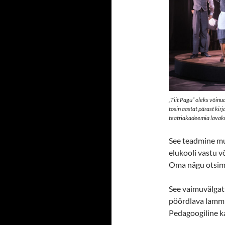
„Tiit Pagu” oleks võin
tosin aastat pärast ki
teatriakadeemia lavakun
See teadmine mu
elukooli vastu v
Oma nägu otsim
See vaimuvälgat
pöördlava lammu
Pedagoogiline k