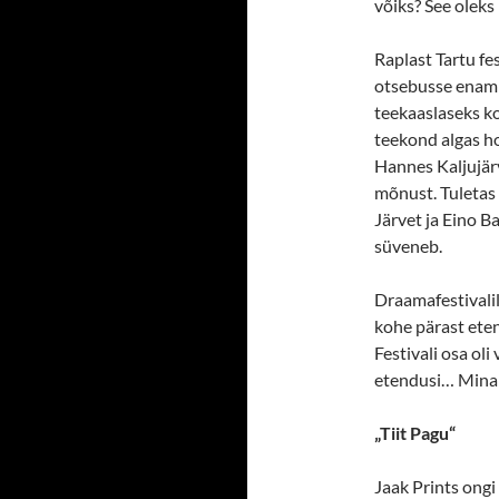
võiks? See oleks
Raplast Tartu fe
otsebusse enam 
teekaaslaseks k
teekond algas ho
Hannes Kaljujärv
mõnust. Tuletas 
Järvet ja Eino B
süveneb.
Draamafestivalil
kohe pärast eten
Festivali osa ol
etendusi… Mina 
„Tiit Pagu“
Jaak Prints ongi