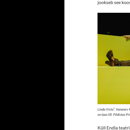
jookseb see koose
Linda Vista”. Vananev 
on taas lill. Pildistas Pr
Küll Endla teatr