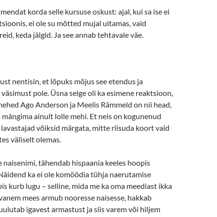
endat korda selle kursuse oskust: ajal, kui sa ise ei
tsioonis, ei ole su mõtted mujal uitamas, vaid
eid, keda jälgid. Ja see annab tehtavale väe.
tust nentisin, et lõpuks mõjus see etendus ja
t väsimust pole. Üsna selge oli ka esimene reaktsioon,
mehed Ago Anderson ja Meelis Rämmeld on nii head,
 mängima ainult lolle mehi. Et neis on kogunenud
 lavastajad võiksid märgata, mitte riisuda koort vaid
tes väliselt olemas.
le naisenimi, tähendab hispaania keeles hoopis
 Näidend ka ei ole komöödia tühja naerutamise
s kurb lugu – selline, mida me ka oma meediast ikka
 vanem mees armub nooresse naisesse, hakkab
ulutab igavest armastust ja siis varem või hiljem