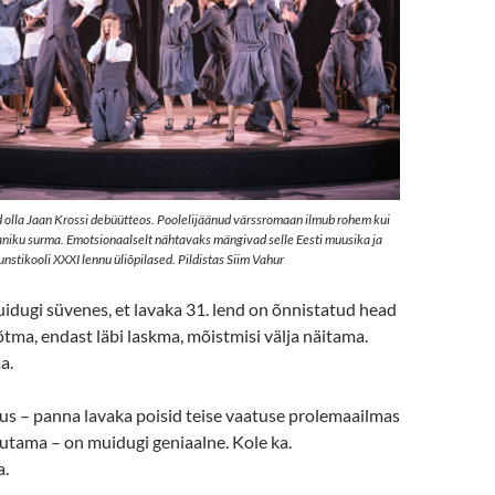
ud olla Jaan Krossi debüütteos. Poolelijäänud värssromaan ilmub rohem kui
rjaniku surma. Emotsionaalselt nähtavaks mängivad selle Eesti muusika ja
stikooli XXXI lennu üliõpilased. Pildistas Siim Vahur
idugi süvenes, et lavaka 31. lend on õnnistatud head
õtma, endast läbi laskma, mõistmisi välja näitama.
a.
us – panna lavaka poisid teise vaatuse prolemaailmas
tama – on muidugi geniaalne. Kole ka.
a.