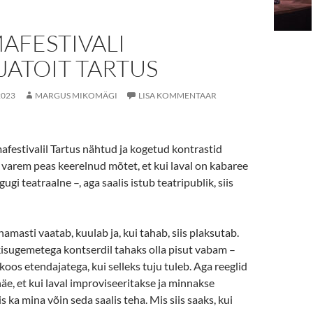
AFESTIVALI
JATOIT TARTUS
2023
MARGUS MIKOMÄGI
LISA KOMMENTAAR
festivalil Tartus nähtud ja kogetud kontrastid
varem peas keerelnud mõtet, et kui laval on kabaree
gugi teatraalne –, aga saalis istub teatripublik, siis
namasti vaatab, kuulab ja, kui tahab, siis plaksutab.
kisugemetega kontserdil tahaks olla pisut vabam –
koos etendajatega, kui selleks tuju tuleb. Aga reeglid
 näe, et kui laval improviseeritakse ja minnakse
iis ka mina võin seda saalis teha. Mis siis saaks, kui