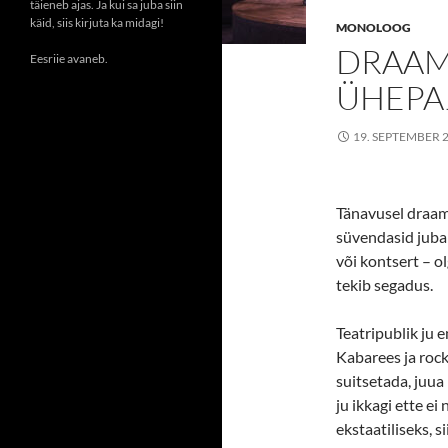
täieneb ajas. Ja kui sa juba siin
käid, siis kirjuta ka midagi!
MONOLOOG
DRAAM
Eesriie avaneb.
ÜHEPA
19. SEPTEMBER 
Tänavusel draama
süvendasid juba 
või kontsert – ol
tekib segadus.
Teatripublik ju e
Kabarees ja roc
suitsetada, juua 
ju ikkagi ette ei
ekstaatiliseks, s