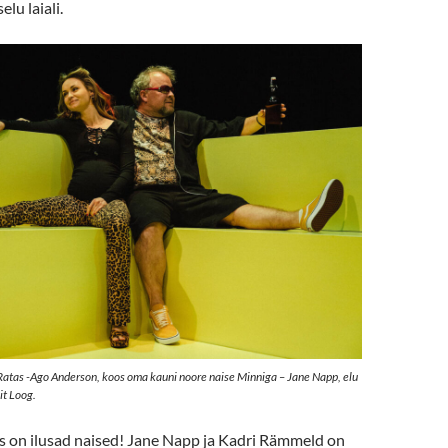
lu laiali.
Ratas -Ago Anderson, koos oma kauni noore naise Minniga – Jane Napp, elu
iit Loog.
is on ilusad naised! Jane Napp ja Kadri Rämmeld on