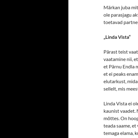
Märkan juba mitm
ole parasjagu ak
toetavad partner
„Linda Vista“
Pärast teist vaa
vaatamine nii, e
et Pärnu Endla 
et ei peaks enam
elutarkust, mida
sellelt, mis mees
Linda Vista ei o
kaunist vaadet.
mõttes. On hoopi
teada saame, et
temaga elama, ku