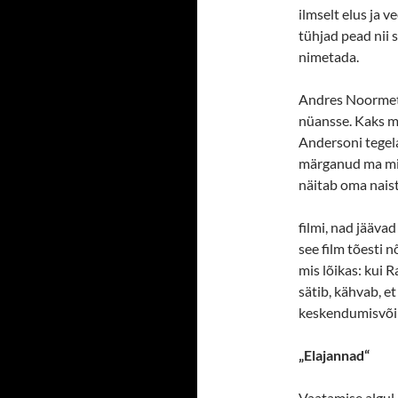
ilmselt elus ja 
tühjad pead nii s
nimetada.
Andres Noormets
nüansse. Kaks me
Andersoni tegela
märganud ma min
näitab oma nais
filmi, nad jääva
see film tõesti 
mis lõikas: kui 
sätib, kähvab, et
keskendumisvõi
„Elajannad“
Vaatamise algul 