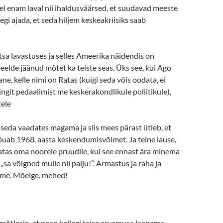
veel enam laval nii ihaldusväärsed, et suudavad meeste
egi ajada, et seda hiljem keskeakriisiks saab
a lavastuses ja selles Ameerika näidendis on
elde jäänud mõtet ka teiste seas. Üks see, kui Ago
ne, kelle nimi on Ratas (kuigi seda võis oodata, ei
git pedaalimist me keskerakondlikule poliitikule),
tele
d seda vaadates magama ja siis mees pärast ütleb, et
nõuab 1968. aasta keskendumisvõimet. Ja teine lause,
Ratas oma noorele pruudile, kui see ennast ära minema
 „sa võlgned mulle nii palju!”. Armastus ja raha ja
me. Mõelge, mehed!
mõtlesin, et pean kellegi teise arvamuse laenama