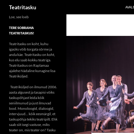
Otsi
Teatritasku
AVAL
Liigu
Loe, see loeb
sisu
TERE SOBRAMA
juurde
TEATRITASKUS!
Teatritasku on koht, kuhu
igaüks võib torgata sõrme ja
anda käe. Teatritasku on koht,
kus elu saab kokku teatriga.
Teatritaskus on Raplamaa
ajalehe Nädaline kunagine lisa
Teatriküljed.
Teatriküljed on ilmunud 2006.
aasta algusest ja tasapisi võiks
taskupõhjast leida kõik
seniilmunud ja just ilmuvad
lood. Monoloogid, dialoogid,
intervjuud... kõik eesmärgil, et
taskupõhja tekiks teatripilt. Ehk
saab siit isegi vastuse, miks
teater on, mis teater on? Tasku