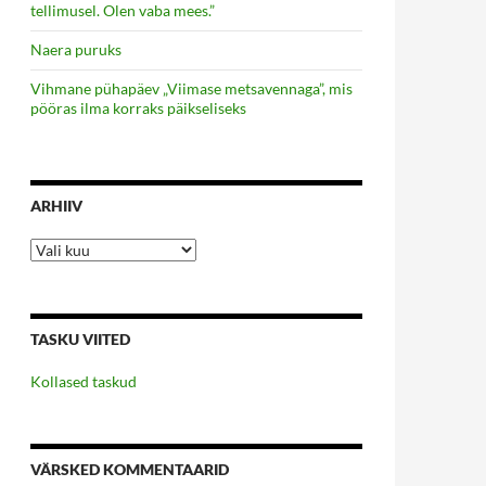
tellimusel. Olen vaba mees.”
Naera puruks
Vihmane pühapäev „Viimase metsavennaga”, mis
pööras ilma korraks päikseliseks
ARHIIV
Arhiiv
TASKU VIITED
Kollased taskud
VÄRSKED KOMMENTAARID