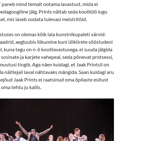
” paneb mind temalt ootama lavastust, mida ei
pedagoogiline jälg. Prints näitab seda koolitöö lugu
et, mis laseb oodata tulevasi meistritöid.
tuses on olemas kõik laia kunstnikupaleti värvid:
drid, aegluubis liikumine kuni ülikiirete sööstudeni
el, kuna tegu on n-ö koolilavastusega, ei suuda jälgida
 sosinate ja karjete vahepeal, seda põnevat protsessi,
muutusi tingib. Aga näen kuidagi, et Jaak Printsil on
a näitlejail laval nähtavaks mängida. Saan kuidagi aru
ppejõud Jaak Prints ei raatsinud oma õpilaste esitust
 oma tehtu ju kallis.