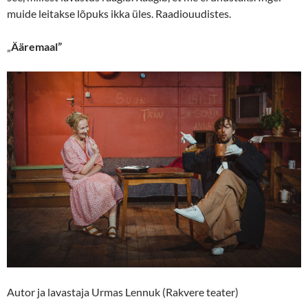
muide leitakse lõpuks ikka üles. Raadiouudistes.
„
Ääremaal”
Autor ja lavastaja Urmas Lennuk (Rakvere teater)