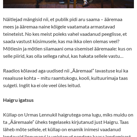
Näitlejad mängisid nii, et publik pidi aru saama – ääremaa
mees ja ääremaa naine kõigele vaatamata armastavad
teineteist. No kes meist poleks vahel vaadanud peeglisse, et
saada vastust küsimusele, kas ma ikka olen olemas veel?
Mõtlesin ja mõtlen siiamaani oma sisemisel ääremaale: kus on
selle piirid, kas olla sellega rahul, kas hakata sellele vastu…
Raadios kõlavad aga uudised nii „Ääremaal” lavastuse kui ka
reaalsuse kohta – mitu raamtukogu, kooli, kultuurimaja taas
sulgeti. Inglit ka ei ole veel üles leitud.
Haigru igatsus
Küllap on Urmas Lennukil haigrutega oma lugu, miks muidu on
ta „Ääremaale” üheks tegelaseks kirjutanud just Haigru. Taas
läheb mõte sellele, et küllap on enamik inimesi vaadanud
lendavaid linnuparvi ja unistanud nendega kaasa lendamisest,