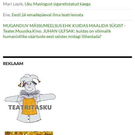
Mari Lepik
,
Uku Masingust sigaretistatud käega
Ene
,
Eesti jäi emadepäeval ilma teatriemata
MUGANDUV MÄSSUMEELSUS EHK KUIDAS MAALIDA SÜGIST -
Teater.Muusika.Kino
,
JUHAN ULFSAK: kuidas on võimalik
humanistlike väärtuste eest seistes midagi lõhestada?
REKLAAM