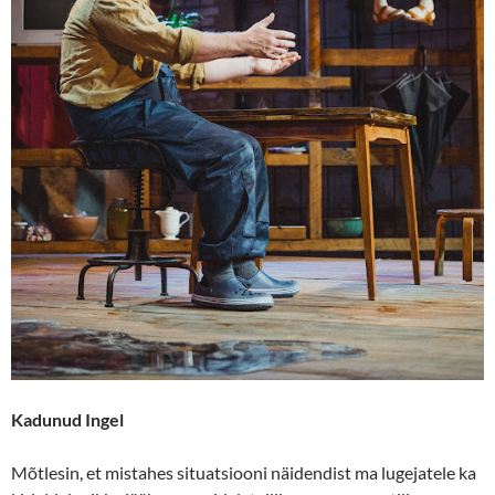
Kadunud Ingel
Mõtlesin, et mistahes situatsiooni näidendist ma lugejatele ka