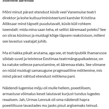
Sisemine ääremaa
Mõni minut pärast etendust küsib veel Vanemuise teatri
direktor ja kohe kultuuriministeeriumi kantsler Kristiina
Alliksaar mind täpselt puudutavalt, küsib küll rohkem
iseendalt: mida mina saan teha, et sellist ääremaad poleks? See
on siiras küsimus ja muidugi kõige täpsem reakstsioon, milleni
see lavastus vaatajat juhib.
Ma ei hakka pikalt arutama, aga see, et teatripublik Ihamarusse
sõidab suvel ja teistesse Eestimaa teatrmängupaikadesse, on
ka natuke sellesse panustamine, et ääremaa elaks. See viimane
on nüüd muidugi samasugune pragmaatiline mõtlemine, mis
mind pärast nähtud etendust mõtlema pani.
Näidendi lugemise mõju oli mulle hellem, poeetilisem,
armastuse võimalus keset laiutavat kurjust tundus lugedes
reaalsem. Jah, Urmas Lennuk oli oma näidendi hapra
poeetilisuse lavastades mu jaoks pisut argisemaks teinud.