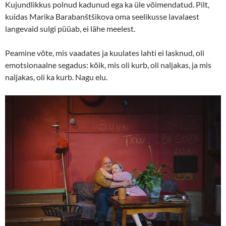
Kujundlikkus polnud kadunud ega ka üle võimendatud. Pilt,
kuidas Marika Barabanštšikova oma seelikusse lavalaest
langevaid sulgi püüab, ei lähe meelest.
Peamine võte, mis vaadates ja kuulates lahti ei lasknud, oli
emotsionaalne segadus: kõik, mis oli kurb, oli naljakas, ja mis
naljakas, oli ka kurb. Nagu elu.