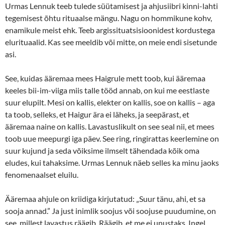
Urmas Lennuk teeb tulede süütamisest ja ahjusiibri kinni-lahti
tegemisest õhtu rituaalse mängu. Nagu on hommikune kohv,
enamikule meist ehk. Teeb argissituatsisioonidest kordustega
elurituaalid. Kas see meeldib või mitte, on meie endi sisetunde
asi.
See, kuidas ääremaa mees Haigrule mett toob, kui ääremaa
keeles bii-im-viiga miis talle tööd annab, on kui me eestlaste
suur elupilt. Mesi on kallis, elekter on kallis, soe on kallis – aga
ta toob, selleks, et Haigur ära ei läheks, ja seepärast, et
ääremaa naine on kallis. Lavastuslikult on see seal nii, et mees
toob uue meepurgi iga päev. See ring, ringirattas keerlemine on
suur kujund ja seda võiksime ilmselt tähendada kõik oma
eludes, kui tahaksime. Urmas Lennuk näeb selles ka minu jaoks
fenomenaalset eluilu.
Ääremaa ahjule on kriidiga kirjutatud: „Suur tänu, ahi, et sa
sooja annad.” Ja just inimlik soojus või soojuse puudumine, on
see, millest lavastus räägib. Räägib, et me ei unustaks. Ingel