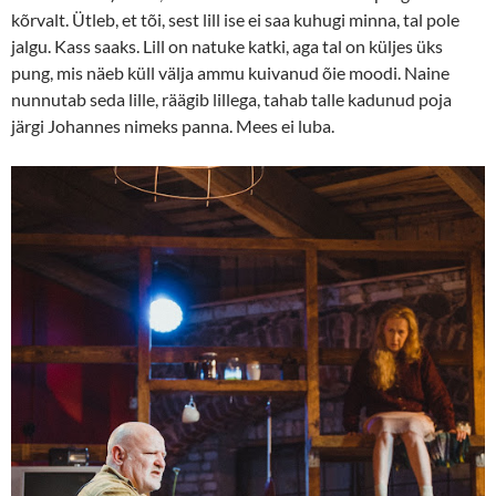
kõrvalt. Ütleb, et tõi, sest lill ise ei saa kuhugi minna, tal pole
jalgu. Kass saaks. Lill on natuke katki, aga tal on küljes üks
pung, mis näeb küll välja ammu kuivanud õie moodi. Naine
nunnutab seda lille, räägib lillega, tahab talle kadunud poja
järgi Johannes nimeks panna. Mees ei luba.