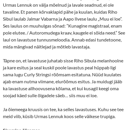
Urmas Lennuk on välja mõelnud ja lavale seadnud, ei ole
tavaline. Et panen kõrvaklapid pähe ja kuulan, kuidas Riho
Sibul laulab Jalmar Vabarna ja Aapo Ilvese laulu „Muu ei loe”.
Ses laulus on muuhulgas sõnad: ”Kunagine magistraal, enam
pole elutee. / Autoromudega kraav, kaugele ei sõida need.” See
laul on lavastuse tunnusmeloodia. Annab edasi tundetoone,
mida mängivad näitlejad ja mõtleb lavastaja.
Täpne on, et lavastuse juhatab sisse Riho Sibula melanhoolne
ja kare esitus ja seal kuskil poole lavastus peal hüppab ligi
sama lugu Curly Stringsi rõõmsam esitatuna. Nüüd kuulates
ajab enam nutma viimane, elurõõmus esitus. Ja muidugi jääb
ka lavastuse allhoovusena kõlama, et kui kusagil keegi oma
soojad käed sulle õlgadele säeb… siis muu ei loe.
Ja õiemeega kruusis on tee, ka selles lavastuses. Kuhu see tee
meid viib, küsib Urmas Lennuk koos selle väikese trupiga.