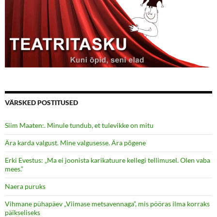
VÄRSKED POSTITUSED
Siim Maaten:. Minule tundub, et tulevikke on mitu
Ära karda valgust. Mine valgusesse. Ära põgene
Erki Evestus: „Ma ei joonista karikatuure kellegi tellimusel. Olen vaba
mees.”
Naera puruks
Vihmane pühapäev „Viimase metsavennaga”, mis pööras ilma korraks
päikseliseks