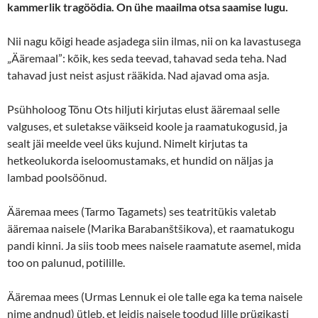
kammerlik tragöödia. On ühe maailma otsa saamise lugu.
Nii nagu kõigi heade asjadega siin ilmas, nii on ka lavastusega
„Ääremaal”: kõik, kes seda teevad, tahavad seda teha. Nad
tahavad just neist asjust rääkida. Nad ajavad oma asja.
Psühholoog Tõnu Ots hiljuti kirjutas elust ääremaal selle
valguses, et suletakse väikseid koole ja raamatukogusid, ja
sealt jäi meelde veel üks kujund. Nimelt kirjutas ta
hetkeolukorda iseloomustamaks, et hundid on näljas ja
lambad poolsöönud.
Ääremaa mees (Tarmo Tagamets) ses teatritükis valetab
ääremaa naisele (Marika Barabanštšikova), et raamatukogu
pandi kinni. Ja siis toob mees naisele raamatute asemel, mida
too on palunud, potilille.
Ääremaa mees (Urmas Lennuk ei ole talle ega ka tema naisele
nime andnud) ütleb, et leidis naisele toodud lille prügikasti