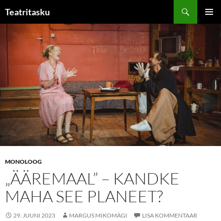
Liigu
Otsi
Teatritasku
sisu
PEAME
juurde
MONOLOOG
„ÄÄREMAAL” – KANDKE
MAHA SEE PLANEET?
29. JUUNI 2023
MARGUS MIKOMÄGI
LISA KOMMENTAAR