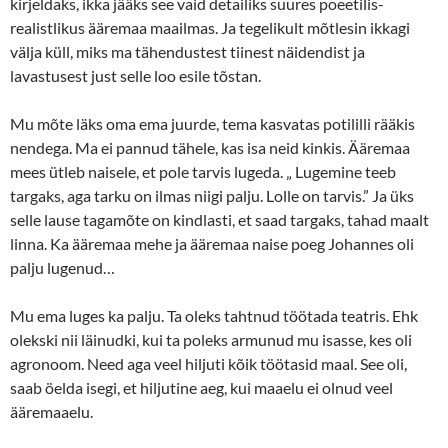
kirjeldaks, ikka jääks see vaid detailiks suures poeetilis-
realistlikus ääremaa maailmas. Ja tegelikult mõtlesin ikkagi
välja küll, miks ma tähendustest tiinest näidendist ja
lavastusest just selle loo esile tõstan.
Mu mõte läks oma ema juurde, tema kasvatas potililli rääkis
nendega. Ma ei pannud tähele, kas isa neid kinkis. Ääremaa
mees ütleb naisele, et pole tarvis lugeda. „ Lugemine teeb
targaks, aga tarku on ilmas niigi palju. Lolle on tarvis.” Ja üks
selle lause tagamõte on kindlasti, et saad targaks, tahad maalt
linna. Ka ääremaa mehe ja ääremaa naise poeg Johannes oli
palju lugenud…
Mu ema luges ka palju. Ta oleks tahtnud töötada teatris. Ehk
olekski nii läinudki, kui ta poleks armunud mu isasse, kes oli
agronoom. Need aga veel hiljuti kõik töötasid maal. See oli,
saab öelda isegi, et hiljutine aeg, kui maaelu ei olnud veel
ääremaaelu.