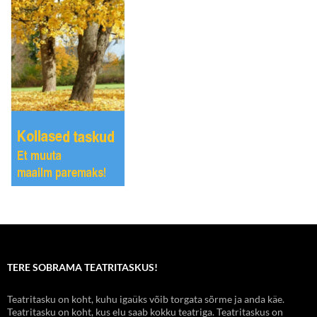
TERE SOBRAMA TEATRITASKUS!
Teatritasku on koht, kuhu igaüks võib torgata sõrme ja anda käe.
Teatritasku on koht, kus elu saab kokku teatriga. Teatritaskus on