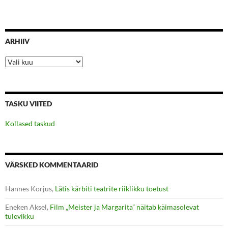
ARHIIV
Arhiiv
TASKU VIITED
Kollased taskud
VÄRSKED KOMMENTAARID
Hannes Korjus
,
Lätis kärbiti teatrite riiklikku toetust
Eneken Aksel
,
Film „Meister ja Margarita” näitab käimasolevat
tulevikku