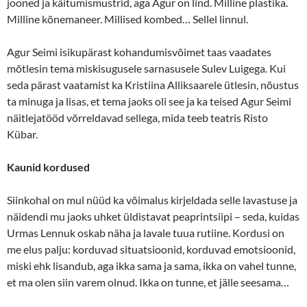
jooned ja käitumismustrid, aga Agur on lind. Milline plastika.
Milline kõnemaneer. Millised kombed… Sellel linnul.
Agur Seimi isikupärast kohandumisvõimet taas vaadates
mõtlesin tema miskisugusele sarnasusele Sulev Luigega. Kui
seda pärast vaatamist ka Kristiina Alliksaarele ütlesin, nõustus
ta minuga ja lisas, et tema jaoks oli see ja ka teised Agur Seimi
näitlejatööd võrreldavad sellega, mida teeb teatris Risto
Kübar.
Kaunid kordused
Siinkohal on mul nüüd ka võimalus kirjeldada selle lavastuse ja
näidendi mu jaoks uhket üldistavat peaprintsiipi – seda, kuidas
Urmas Lennuk oskab näha ja lavale tuua rutiine. Kordusi on
me elus palju: korduvad situatsioonid, korduvad emotsioonid,
miski ehk lisandub, aga ikka sama ja sama, ikka on vahel tunne,
et ma olen siin varem olnud. Ikka on tunne, et jälle seesama…