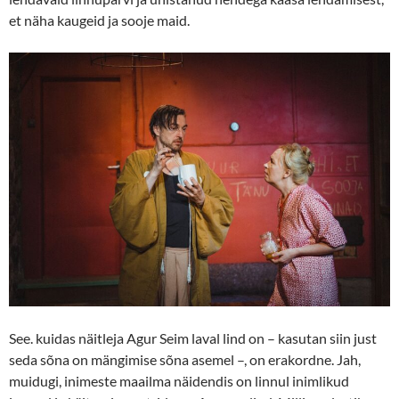
et näha kaugeid ja sooje maid.
See. kuidas näitleja Agur Seim laval lind on – kasutan siin just
seda sõna on mängimise sõna asemel –, on erakordne. Jah,
muidugi, inimeste maailma näidendis on linnul inimlikud