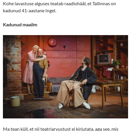
Kohe lavastuse alguses teatab raadiohääl, et Tallinnas on
kadunud 41-aastane Ingel.
Kadunud maailm
Ma tean küll, et nii teatriarvustust ei kirjutata, aga see, mis