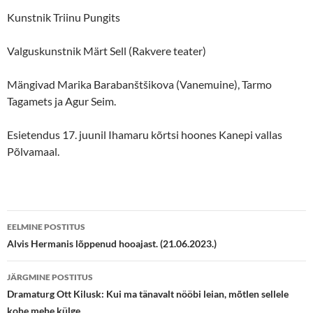
Kunstnik Triinu Pungits
Valguskunstnik Märt Sell (Rakvere teater)
Mängivad Marika Barabanštšikova (Vanemuine), Tarmo
Tagamets ja Agur Seim.
Esietendus 17. juunil Ihamaru kõrtsi hoones Kanepi vallas
Põlvamaal.
Postituste
EELMINE POSTITUS
töölaud
Alvis Hermanis lõppenud hooajast. (21.06.2023.)
JÄRGMINE POSTITUS
Dramaturg Ott Kilusk: Kui ma tänavalt nööbi leian, mõtlen sellele
kohe mehe külge