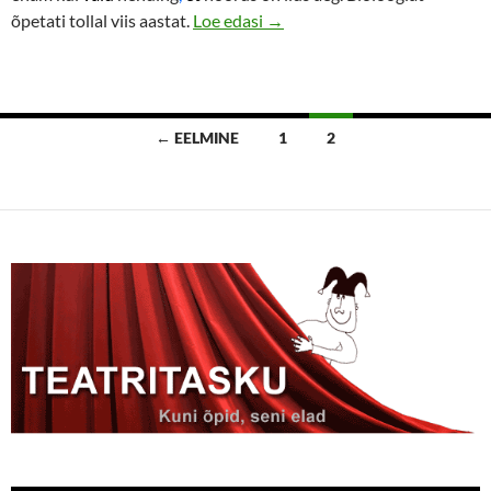
Tartu Ülikool – bioloogiatude
õpetati tollal viis aastat.
Loe edasi
→
Postituste
← EELMINE
1
2
navigatsioon