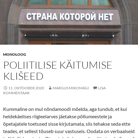
MONOLOOG
POLIITILISE KÄITUMISE
KLIŠEED
11. OKTOOBER 2020
MARGUS MIKOMÄGI
LISA
KOMMENTAAR
Kummaline on mul nõndamoodi mõelda, aga tundub, et kui
heldekäelises riigieelarves jäetakse põllumeestele ja
õpetajatele toetused sisse kirjutamata, siis tehakse seda ette
teades, et sellest tõuseb suur vastuseis. Oodata on verbaalseid