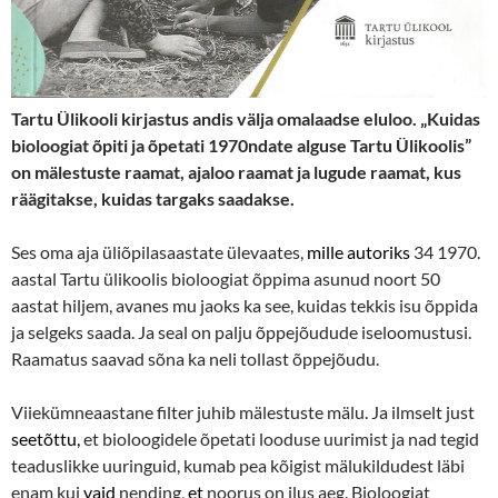
Tartu Ülikooli kirjastus andis välja omalaadse eluloo. „Kuidas
bioloogiat õpiti ja õpetati 1970ndate alguse Tartu Ülikoolis”
on mälestuste raamat, ajaloo raamat ja lugude raamat, kus
räägitakse, kuidas targaks saadakse.
Ses oma aja üliõpilasaastate ülevaates,
mille autoriks
34 1970.
aastal Tartu ülikoolis bioloogiat õppima asunud noort 50
aastat hiljem, avanes mu jaoks ka see, kuidas tekkis isu õppida
ja selgeks saada. Ja seal on palju õppejõudude iseloomustusi.
Raamatus saavad sõna ka neli tollast õppejõudu.
Viiekümneaastane filter juhib mälestuste mälu. Ja ilmselt just
seetõttu,
et bioloogidele õpetati looduse uurimist ja nad tegid
teaduslikke uuringuid, kumab pea kõigist mälukildudest läbi
enam kui
vaid
nending
,
et
noorus on ilus aeg. Bioloogiat