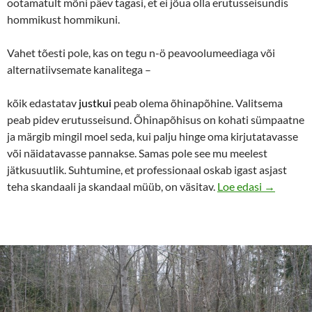
ootamatult mõni päev tagasi, et ei jõua olla erutusseisundis
hommikust hommikuni.
Vahet tõesti pole, kas on tegu n-ö peavoolumeediaga või
alternatiivsemate kanalitega –
kõik edastatav
justkui
peab olema õhinapõhine. Valitsema
peab pidev erutusseisund. Õhinapõhisus on kohati sümpaatne
ja märgib mingil moel seda, kui palju hinge oma kirjutatavasse
või näidatavasse pannakse. Samas pole see mu meelest
jätkusuutlik. Suhtumine, et professionaal oskab igast asjast
Igavene e
teha skandaali ja skandaal müüb, on väsitav.
Loe edasi
→