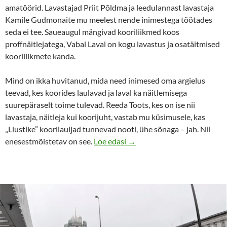
amatöörid. Lavastajad Priit Põldma ja leedulannast lavastaja
Kamile Gudmonaite mu meelest nende inimestega töötades
seda ei tee. Saueaugul mängivad kooriliikmed koos
proffnäitlejatega, Vabal Laval on kogu lavastus ja osatäitmised
kooriliikmete kanda.
Mind on ikka huvitanud, mida need inimesed oma argielus
teevad, kes koorides laulavad ja laval ka näitlemisega
suurepäraselt toime tulevad. Reeda Toots, kes on ise nii
lavastaja, näitleja kui koorijuht, vastab mu küsimusele, kas
„Liustike” koorilauljad tunnevad nooti, ühe sõnaga – jah. Nii
Neil on laulud laval mängida
enesestmõistetav on see.
Loe edasi
→