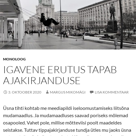
MONOLOOG
IGAVENE ERUTUS TAPAB
AJAKIRJANDUSE
3. OKTOOBER 2020
MARGUS MIKOMÄGI
LISA KOMMENTAAR
Üsna tihti kohtab me meediapildi iseloomustamiseks liitsõna
mudamaadlus. Ja mudamaadluses saavad poriseks mõlemad
osapooled. Vahet pole, millise mõtteviisi poolt maadeldes
seistakse. Tuttav tippajakirjanduse tundja ütles mu jaoks üsna