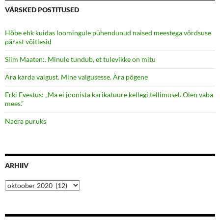
VÄRSKED POSTITUSED
Hõbe ehk kuidas loomingule pühendunud naised meestega võrdsuse
pärast võitlesid
Siim Maaten:. Minule tundub, et tulevikke on mitu
Ära karda valgust. Mine valgusesse. Ära põgene
Erki Evestus: „Ma ei joonista karikatuure kellegi tellimusel. Olen vaba
mees.”
Naera puruks
ARHIIV
Arhiiv