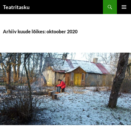
Liigu
Otsi
Teatritasku
sisu
PEAME
juurde
Arhiiv kuude lõikes: oktoober 2020