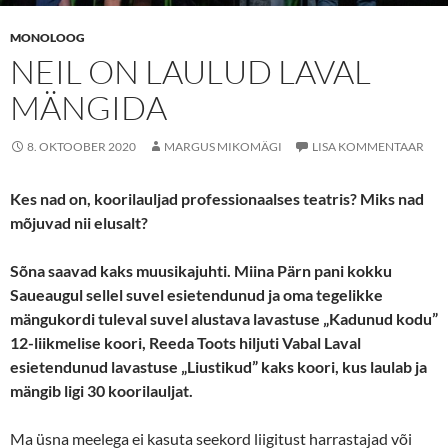
MONOLOOG
NEIL ON LAULUD LAVAL
MÄNGIDA
8. OKTOOBER 2020
MARGUS MIKOMÄGI
LISA KOMMENTAAR
Kes nad on, koorilauljad professionaalses teatris? Miks nad
mõjuvad nii elusalt?
Sõna saavad kaks muusikajuhti. Miina Pärn pani kokku
Saueaugul sellel suvel esietendunud ja oma tegelikke
mängukordi tuleval suvel alustava lavastuse „Kadunud kodu”
12-liikmelise koori, Reeda Toots hiljuti Vabal Laval
esietendunud lavastuse „Liustikud” kaks koori, kus laulab ja
mängib ligi 30 koorilauljat.
Ma üsna meelega ei kasuta seekord liigitust harrastajad või