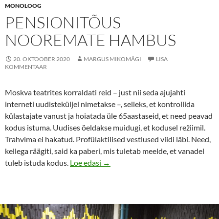
MONOLOOG
PENSIONITÕUS
NOOREMATE HAMBUS
20. OKTOOBER 2020
MARGUS MIKOMÄGI
LISA
KOMMENTAAR
Moskva teatrites korraldati reid – just nii seda ajujahti
interneti uudisteküljel nimetakse –, selleks, et kontrollida
külastajate vanust ja hoiatada üle 65aastaseid, et need peavad
kodus istuma. Uudises öeldakse muidugi, et kodusel režiimil.
Trahvima ei hakatud. Profülaktilised vestlused viidi läbi. Need,
kellega räägiti, said ka paberi, mis tuletab meelde, et vanadel
Pensionitõus nooremate hambus
tuleb istuda kodus.
Loe edasi
→