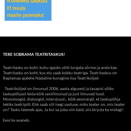
TERE SOBRAMA TEATRITASKUS!
Teatritasku on koht, kuhu igaüks võib torgata sõrme ja anda käe.
Teatritasku on koht, kus elu saab kokku teatriga. Teatritaskus on
Raplamaa ajalehe Nädaline kunagine lisa Teatriküljed.
Teatriküljed on ilmunud 2006. aasta algusest ja tasapisi võiks
taskupõhjast leida kõik seniilmunud ja just ilmuvad lood.
Monoloogid, dialoogid, intervjuud... kõik eesmärgil, et taskupõhja
tekiks teatripilt. Ehk saab siit isegi vastuse, miks teater on, mis teater
on? Tasku täieneb ajas. Ja kui sa juba siin käid, siis kirjuta ka midagi!
Eesriie avaneb.