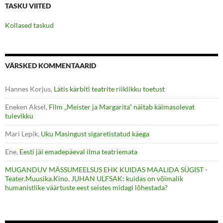
TASKU VIITED
Kollased taskud
VÄRSKED KOMMENTAARID
Hannes Korjus
,
Lätis kärbiti teatrite riiklikku toetust
Eneken Aksel
,
Film „Meister ja Margarita” näitab käimasolevat
tulevikku
Mari Lepik
,
Uku Masingust sigaretistatud käega
Ene
,
Eesti jäi emadepäeval ilma teatriemata
MUGANDUV MÄSSUMEELSUS EHK KUIDAS MAALIDA SÜGIST -
Teater.Muusika.Kino
,
JUHAN ULFSAK: kuidas on võimalik
humanistlike väärtuste eest seistes midagi lõhestada?