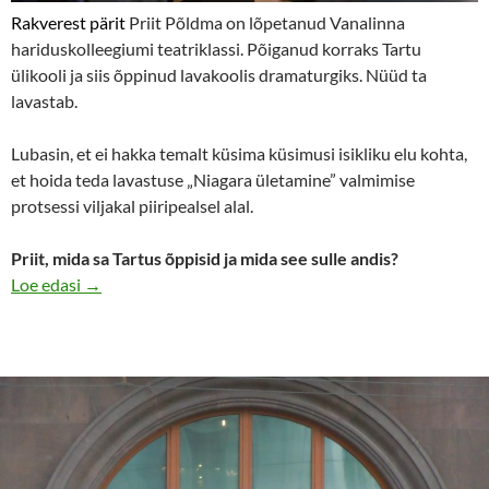
Rakverest pärit
Priit Põldma on lõpetanud Vanalinna
hariduskolleegiumi teatriklassi. Põiganud korraks Tartu
ülikooli ja siis õppinud lavakoolis dramaturgiks. Nüüd ta
lavastab.
Lubasin, et ei hakka temalt küsima küsimusi isikliku elu kohta,
et hoida teda lavastuse „Niagara ületamine” valmimise
protsessi viljakal piiripealsel alal.
Priit, mida sa Tartus õppisid ja mida see sulle andis?
Lavastaja Priit Põldma: „Mitte see pole tähtis, kes kõnel
Loe edasi
→