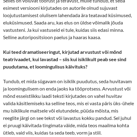
Selles on võluvat toorust ja teravust, mulle tundub, et seda
esimest versiooni kirjutades on autorile olnud sujuvast
loojutustamisest olulisem lahendada ära teatavad küsimused,
eluküsimused. Saada aru, kas elus on üldse võimalik jõuda
vastusteni. Ja kui vastuseid ei tule, kuidas siis edasi minna.
Selline autoripositsioon paelus ja haaras kaasa.
Kui teed dramatiseeringut, kirjutad arvustust või mõnd
teatrivaadet, kui lavastad – siis kui isiklikult peab see sind
puudutama, et loomingulisus käivituks?
Tundub, et mida sügavam on isiklik puudutus, seda huvitavam
ja loomingulisem on enda jaoks ka tööprotsess. Arvustust või
mõnd esseistlikku laadi teksti kirjutades on vahel huvitav
valida käsitlemiseks ka selline teos, mis ei vasta päris üks-ühele
mu isiklikule maitsele või elutundele, püüda mõista, mis
reeglite järgi on see tekst või lavastus kokku pandud. Sel juhul
ei pruugi käivitada tingimata väide, mida teos maailma kohta
ütleb, vaid viis, kuidas ta seda teeb, vorm ja stiil.