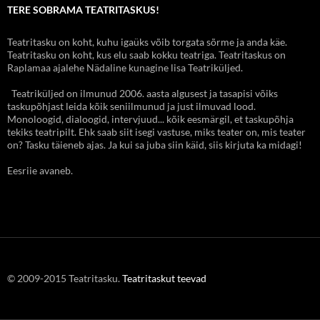
TERE SOBRAMA TEATRITASKUS!
Teatritasku on koht, kuhu igaüks võib torgata sõrme ja anda käe.
Teatritasku on koht, kus elu saab kokku teatriga. Teatritaskus on
Raplamaa ajalehe Nädaline kunagine lisa Teatriküljed.
Teatriküljed on ilmunud 2006. aasta algusest ja tasapisi võiks
taskupõhjast leida kõik seniilmunud ja just ilmuvad lood.
Monoloogid, dialoogid, intervjuud... kõik eesmärgil, et taskupõhja
tekiks teatripilt. Ehk saab siit isegi vastuse, miks teater on, mis teater
on? Tasku täieneb ajas. Ja kui sa juba siin käid, siis kirjuta ka midagi!
Eesriie avaneb.
© 2009-2015 Teatritasku.
Teatritaskut teevad