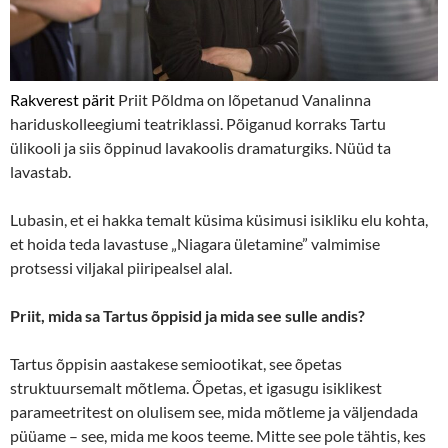
Rakverest pärit
Priit Põldma on lõpetanud Vanalinna
hariduskolleegiumi teatriklassi. Põiganud korraks Tartu
ülikooli ja siis õppinud lavakoolis dramaturgiks. Nüüd ta
lavastab.
Lubasin, et ei hakka temalt küsima küsimusi isikliku elu kohta,
et hoida teda lavastuse „Niagara ületamine” valmimise
protsessi viljakal piiripealsel alal.
Priit, mida sa Tartus õppisid ja mida see sulle andis?
Tartus õppisin aastakese semiootikat, see õpetas
struktuursemalt mõtlema. Õpetas, et igasugu isiklikest
parameetritest on olulisem see, mida mõtleme ja väljendada
püüame – see, mida me koos teeme. Mitte see pole tähtis, kes