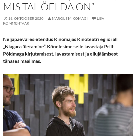
MIS TAL ÖELDA ON”
16. OKTOOBER 2020
MARGUS MIKOMÄGI
LISA
KOMMENTAAR
Neljapäeval esietendus Kinomajas Kinoteatri egiidi all
„Niagara ületamine”. Kõnelesime selle lavastaja Priit
Põldmaga kirjutamisest, lavastamisest ja ellujäämisest
tänases maailmas.