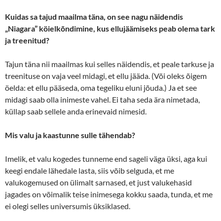
Kuidas sa tajud maailma täna, on see nagu näidendis
„Niagara” köielkõndimine, kus ellujäämiseks peab olema tark
ja treenitud?
Tajun täna nii maailmas kui selles näidendis, et peale tarkuse ja
treenituse on vaja veel midagi, et ellu jääda. (Või oleks õigem
öelda: et ellu pääseda, oma tegeliku eluni jõuda.) Ja et see
midagi saab olla inimeste vahel. Ei taha seda ära nimetada,
küllap saab sellele anda erinevaid nimesid.
Mis valu ja kaastunne sulle tähendab?
Imelik, et valu kogedes tunneme end sageli väga üksi, aga kui
keegi endale lähedale lasta, siis võib selguda, et me
valukogemused on ülimalt sarnased, et just valukehasid
jagades on võimalik teise inimesega kokku saada, tunda, et me
ei olegi selles universumis üksiklased.