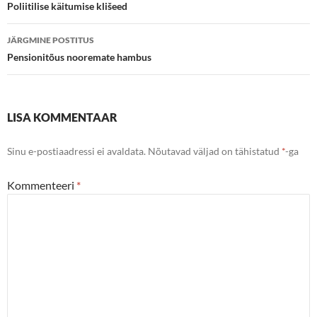
töölaud
Poliitilise käitumise klišeed
JÄRGMINE POSTITUS
Pensionitõus nooremate hambus
LISA KOMMENTAAR
Sinu e-postiaadressi ei avaldata.
Nõutavad väljad on tähistatud
*
-ga
Kommenteeri
*