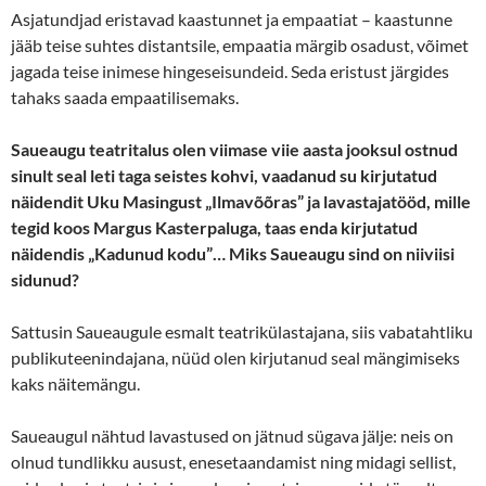
Asjatundjad eristavad kaastunnet ja empaatiat – kaastunne
jääb teise suhtes distantsile, empaatia märgib osadust, võimet
jagada teise inimese hingeseisundeid. Seda eristust järgides
tahaks saada empaatilisemaks.
Saueaugu teatritalus olen viimase viie aasta jooksul ostnud
sinult seal leti taga seistes kohvi, vaadanud su kirjutatud
näidendit Uku Masingust „Ilmavõõras” ja lavastajatööd, mille
tegid koos Margus Kasterpaluga, taas enda kirjutatud
näidendis „Kadunud kodu”… Miks Saueaugu sind on niiviisi
sidunud?
Sattusin Saueaugule esmalt teatrikülastajana, siis vabatahtliku
publikuteenindajana, nüüd olen kirjutanud seal mängimiseks
kaks näitemängu.
Saueaugul nähtud lavastused on jätnud sügava jälje: neis on
olnud tundlikku ausust, enesetaandamist ning midagi sellist,