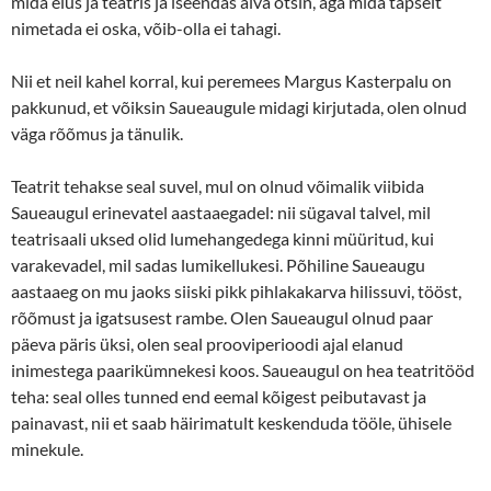
mida elus ja teatris ja iseendas aiva otsin, aga mida täpselt
nimetada ei oska, võib-olla ei tahagi.
Nii et neil kahel korral, kui peremees Margus Kasterpalu on
pakkunud, et võiksin Saueaugule midagi kirjutada, olen olnud
väga rõõmus ja tänulik.
Teatrit tehakse seal suvel, mul on olnud võimalik viibida
Saueaugul erinevatel aastaaegadel: nii sügaval talvel, mil
teatrisaali uksed olid lumehangedega kinni müüritud, kui
varakevadel, mil sadas lumikellukesi. Põhiline Saueaugu
aastaaeg on mu jaoks siiski pikk pihlakakarva hilissuvi, tööst,
rõõmust ja igatsusest rambe. Olen Saueaugul olnud paar
päeva päris üksi, olen seal prooviperioodi ajal elanud
inimestega paarikümnekesi koos. Saueaugul on hea teatritööd
teha: seal olles tunned end eemal kõigest peibutavast ja
painavast, nii et saab häirimatult keskenduda tööle, ühisele
minekule.