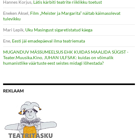
Hannes Korjus
,
Lätis kärbiti teatrite riiklikku toetust
Eneken Aksel
,
Film „Meister ja Margarita” näitab käimasolevat
tulevikku
Mari Lepik
,
Uku Masingust sigaretistatud käega
Ene
,
Eesti jäi emadepäeval ilma teatriemata
MUGANDUV MÄSSUMEELSUS EHK KUIDAS MAALIDA SÜGIST -
Teater.Muusika.Kino
,
JUHAN ULFSAK: kuidas on võimalik
humanistlike väärtuste eest seistes midagi lõhestada?
REKLAAM