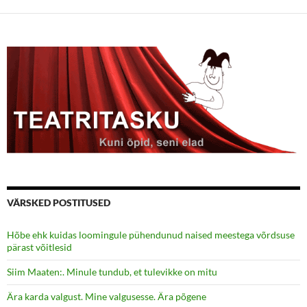
VÄRSKED POSTITUSED
Hõbe ehk kuidas loomingule pühendunud naised meestega võrdsuse
pärast võitlesid
Siim Maaten:. Minule tundub, et tulevikke on mitu
Ära karda valgust. Mine valgusesse. Ära põgene