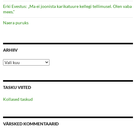
Erki Evestus: „Ma ei joonista karikatuure kellegi tellimusel. Olen vaba
mees.”
Naera puruks
ARHIIV
Arhiiv
TASKU VIITED
Kollased taskud
VÄRSKED KOMMENTAARID