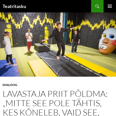
Liigu
Otsi
Teatritasku
sisu
PEAME
juurde
DIALOOG
LAVASTAJA PRIIT PÕLDMA:
„MITTE SEE POLE TÄHTIS,
KES KÕNELEB, VAID SEE,