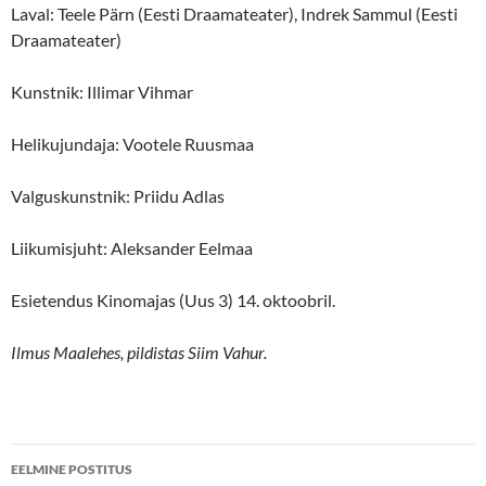
Laval: Teele Pärn (Eesti Draamateater), Indrek Sammul (Eesti
Draamateater)
Kunstnik: Illimar Vihmar
Helikujundaja: Vootele Ruusmaa
Valguskunstnik: Priidu Adlas
Liikumisjuht: Aleksander Eelmaa
Esietendus Kinomajas (Uus 3) 14. oktoobril.
Ilmus Maalehes, pildistas Siim Vahur.
Postituste
EELMINE POSTITUS