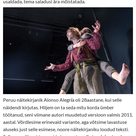
usaldada, tema saladusi ära mõistatada.
Peruu näitekirjanik Alonso Alegr
a oli 28aastane, kui selle
í
näidendi kirjutas. Hiljem on ta seda mitu korda ümber
töötanud, seni viimane autori muudetud versioon valmis 2011.
aastal. Võrdlesime erinevaid variante, aga võtsime lavastuse
aluseks just selle esimese, noore näitekirjaniku loodud teksti.