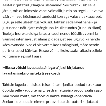
aastal kirjutatud „Niagara ületamine”. See tekst küsib selle
järele, mis on inimeste vahel võimalik ja mis on tegelikult vaeva
väärt – need küsimused tundusid korraga valusalt aktuaalsed.
Lugu ja selle ülesehitus võlusid. Tahtsin seda laval näha – ja
just nende näitlejate mängituna. Mulle tundus (tundub siiani)
Teele ja Indreku eluiga ja teatriteed, nende füüsilist vormi ja
vaimset intensiivsust silmas pidades, et see lugu võiks nende
käes avaneda. Nad ei ole varem koos mänginud, mõte nende
partnerlusest käivitas. Et see võimalikuks saaks, aitasin sellele
kohtumisele pisut kaasa.
Miks sa võtsid lavastada „Niagara” ja ei kirjutanud
lavastamiseks oma teksti seekord?
Tahtsin lugeda end sisse teise näitekirjaniku loodud struktuuri,
õppida selle kaudu temalt. Ise dramaturgina proovisaalis saab
ikka mõnd kohta, mis tööle ei hakka, kuidagi kohandada.
Seekord otsustasin nimme proovida teisiti, autori kirjutatut