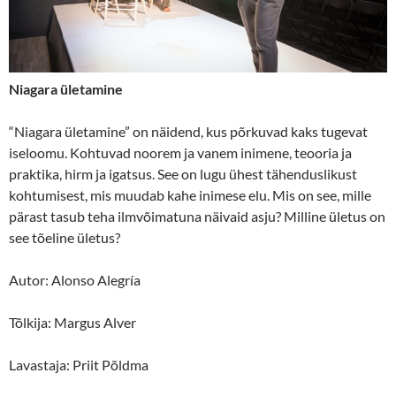
Niagara ületamine
“Niagara ületamine” on näidend, kus põrkuvad kaks tugevat
iseloomu. Kohtuvad noorem ja vanem inimene, teooria ja
praktika, hirm ja igatsus. See on lugu ühest tähenduslikust
kohtumisest, mis muudab kahe inimese elu. Mis on see, mille
pärast tasub teha ilmvõimatuna näivaid asju? Milline ületus on
see tõeline ületus?
Autor: Alonso Alegría
Tõlkija: Margus Alver
Lavastaja: Priit Põldma