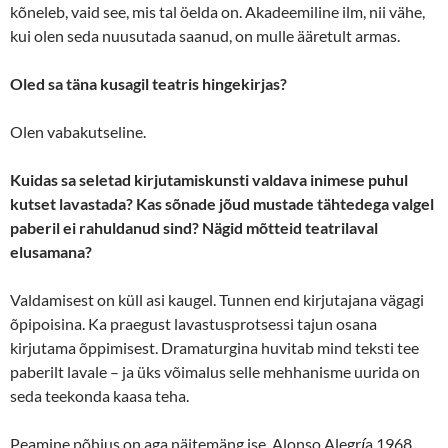
kõneleb, vaid see, mis tal öelda on. Akadeemiline ilm, nii vähe,
kui olen seda nuusutada saanud, on mulle ääretult armas.
Oled sa täna kusagil teatris hingekirjas?
Olen vabakutseline.
Kuidas sa seletad kirjutamiskunsti valdava inimese puhul
kutset lavastada? Kas sõnade jõud mustade tähtedega valgel
paberil ei rahuldanud sind? Nägid mõtteid teatrilaval
elusamana?
Valdamisest on küll asi kaugel. Tunnen end kirjutajana vägagi
õpipoisina. Ka praegust lavastusprotsessi tajun osana
kirjutama õppimisest. Dramaturgina huvitab mind teksti tee
paberilt lavale – ja üks võimalus selle mehhanisme uurida on
seda teekonda kaasa teha.
Peamine põhjus on aga näitemäng ise, Alonso Alegr
a 1968.
í