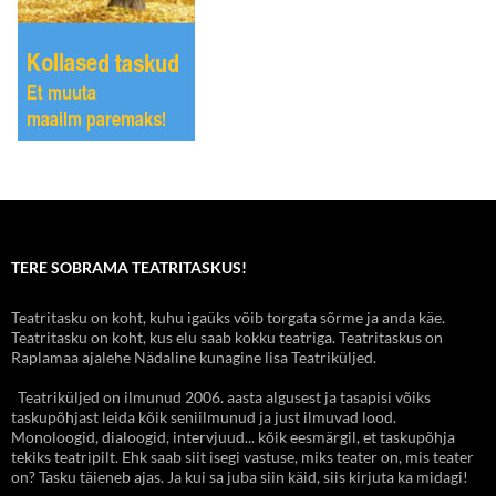
TERE SOBRAMA TEATRITASKUS!
Teatritasku on koht, kuhu igaüks võib torgata sõrme ja anda käe.
Teatritasku on koht, kus elu saab kokku teatriga. Teatritaskus on
Raplamaa ajalehe Nädaline kunagine lisa Teatriküljed.
Teatriküljed on ilmunud 2006. aasta algusest ja tasapisi võiks
taskupõhjast leida kõik seniilmunud ja just ilmuvad lood.
Monoloogid, dialoogid, intervjuud... kõik eesmärgil, et taskupõhja
tekiks teatripilt. Ehk saab siit isegi vastuse, miks teater on, mis teater
on? Tasku täieneb ajas. Ja kui sa juba siin käid, siis kirjuta ka midagi!