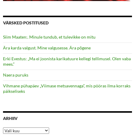
VÄRSKED POSTITUSED
Siim Maaten:. Minule tundub, et tulevikke on mitu
Ära karda valgust. Mine valgusesse. Ära põgene
Erki Evestus: „Ma ei joonista karikatuure kellegi tellimusel. Olen vaba
mees.”
Naera puruks
Vihmane pühapäev „Viimase metsavennaga”, mis pööras ilma korraks
päikseliseks
ARHIIV
Arhiiv