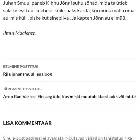
Juhan Smuul paneb Kihnu Jõnni suhu sõnad, mida ta ütleb
sakslasest tüürimehele: kõik saaks korda, kui müüa maha oma
au, mis küll „piske kut sinepiiva”. Ja kapten Jõnn au ei müü.
Ilmus Maalehes.
Postituste
EELMINE POSTITUS
töölaud
Riia juhansmuuli analoog
JÄRGMINE POSTITUS
Ardo Ran Varres: Eks aeg ütle, kas miski muutub klassikaks või mitte
LISA KOMMENTAAR
Sinu e-postiaadressi ei avaldata.
Nõutavad väljad on tähistatud
*
-ga