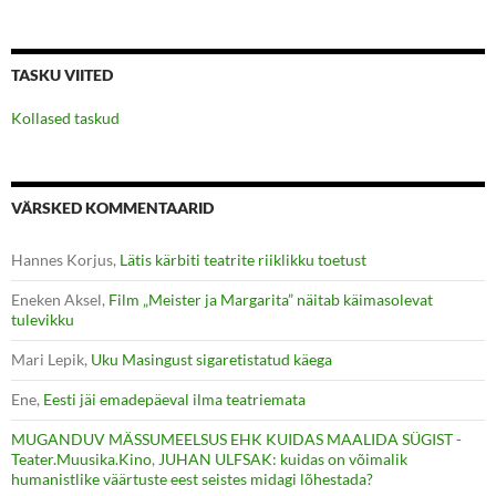
TASKU VIITED
Kollased taskud
VÄRSKED KOMMENTAARID
Hannes Korjus
,
Lätis kärbiti teatrite riiklikku toetust
Eneken Aksel
,
Film „Meister ja Margarita” näitab käimasolevat
tulevikku
Mari Lepik
,
Uku Masingust sigaretistatud käega
Ene
,
Eesti jäi emadepäeval ilma teatriemata
MUGANDUV MÄSSUMEELSUS EHK KUIDAS MAALIDA SÜGIST -
Teater.Muusika.Kino
,
JUHAN ULFSAK: kuidas on võimalik
humanistlike väärtuste eest seistes midagi lõhestada?