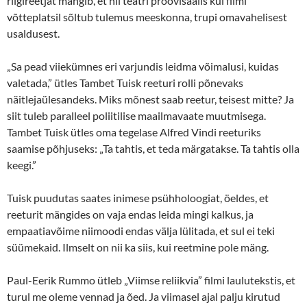
riigireetjat mängib, et nii teatri proovisaalis kui filmi
võtteplatsil sõltub tulemus meeskonna, trupi omavahelisest
usaldusest.
„Sa pead viiekümnes eri varjundis leidma võimalusi, kuidas
valetada,” ütles Tambet Tuisk reeturi rolli põnevaks
näitlejaülesandeks. Miks mõnest saab reetur, teisest mitte? Ja
siit tuleb paralleel poliitilise maailmavaate muutmisega.
Tambet Tuisk ütles oma tegelase Alfred Vindi reeturiks
saamise põhjuseks: „Ta tahtis, et teda märgatakse. Ta tahtis olla
keegi.”
Tuisk puudutas saates inimese psühholoogiat, öeldes, et
reeturit mängides on vaja endas leida mingi kalkus, ja
empaatiavõime niimoodi endas välja lülitada, et sul ei teki
süümekaid. Ilmselt on nii ka siis, kui reetmine pole mäng.
Paul-Eerik Rummo ütleb „Viimse reliikvia” filmi laulutekstis, et
turul me oleme vennad ja õed. Ja viimasel ajal palju kirutud