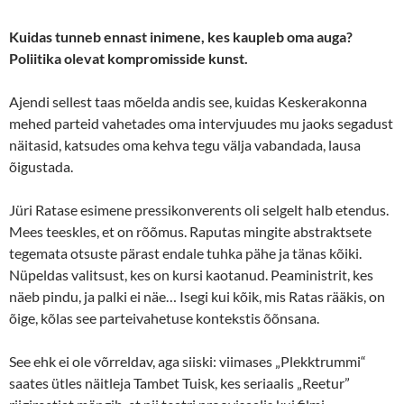
Kuidas tunneb ennast inimene, kes kaupleb oma auga?
Poliitika olevat kompromisside kunst.
Ajendi sellest taas mõelda andis see, kuidas Keskerakonna
mehed parteid vahetades oma intervjuudes mu jaoks segadust
näitasid, katsudes oma kehva tegu välja vabandada, lausa
õigustada.
Jüri Ratase esimene pressikonverents oli selgelt halb etendus.
Mees teeskles, et on rõõmus. Raputas mingite abstraktsete
tegemata otsuste pärast endale tuhka pähe ja tänas kõiki.
Nüpeldas valitsust, kes on kursi kaotanud. Peaministrit, kes
näeb pindu, ja palki ei näe… Isegi kui kõik, mis Ratas rääkis, on
õige, kõlas see parteivahetuse kontekstis õõnsana.
See ehk ei ole võrreldav, aga siiski: viimases „Plekktrummi“
saates ütles näitleja Tambet Tuisk, kes seriaalis „Reetur”