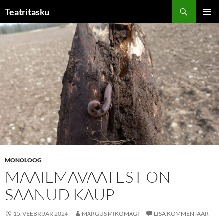
Liigu
Otsi
Teatritasku
sisu
PEAME
juurde
MONOLOOG
MAAILMAVAATEST ON
SAANUD KAUP
15. VEEBRUAR 2024
MARGUS MIKOMÄGI
LISA KOMMENTAAR