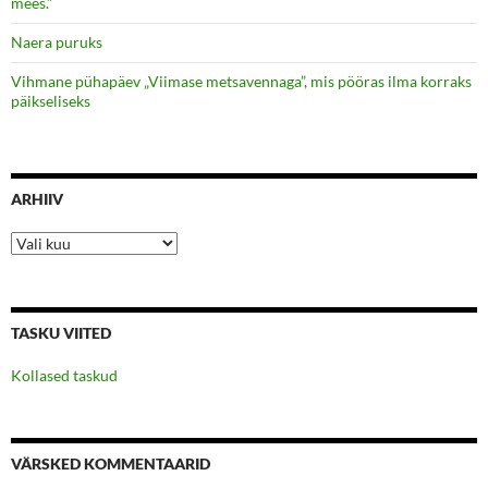
mees.”
Naera puruks
Vihmane pühapäev „Viimase metsavennaga”, mis pööras ilma korraks
päikseliseks
ARHIIV
Arhiiv
TASKU VIITED
Kollased taskud
VÄRSKED KOMMENTAARID