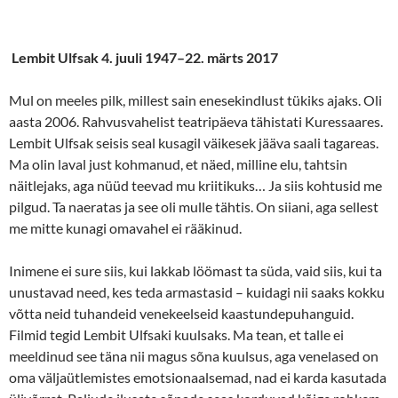
Lembit Ulfsak 4. juuli 1947–22. märts 2017
Mul on meeles pilk, millest sain enesekindlust tükiks ajaks. Oli
aasta 2006. Rahvusvahelist teatripäeva tähistati Kuressaares.
Lembit Ulfsak seisis seal kusagil väikesek jääva saali tagareas.
Ma olin laval just kohmanud, et näed, milline elu, tahtsin
näitlejaks, aga nüüd teevad mu kriitikuks… Ja siis kohtusid me
pilgud. Ta naeratas ja see oli mulle tähtis. On siiani, aga sellest
me mitte kunagi omavahel ei rääkinud.
Inimene ei sure siis, kui lakkab löömast ta süda, vaid siis, kui ta
unustavad need, kes teda armastasid – kuidagi nii saaks kokku
võtta neid tuhandeid venekeelseid kaastundepuhanguid.
Filmid tegid Lembit Ulfsaki kuulsaks. Ma tean, et talle ei
meeldinud see täna nii magus sõna kuulsus, aga venelased on
oma väljaütlemistes emotsionaalsemad, nad ei karda kasutada