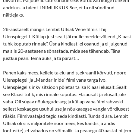
ülivõrret. Paljude ilusate sõnade seas korduvad kõige rohkem
andekus ja talent. INIMLIKKUS. See, et ta oli sündinud
näitlejaks.
28-aastaselt mängis Lembit Ulfsak Vene filmis Thijl
Ulenspiegelit. Küllap just sealt jäi mulle meelde väljend „Klaasi
tuhk koputab rinnale”. Üsna kindlasti ei osanud ja ei julgenud
ma siis 20-aastasena sõnastada, mida see tähendab. Täna
justkui pean. Tema auks ja ta pärast…
Panen kaks mees, kellele ta elu andis, ekraanil kõrvuti, noore
Ulenspiegeli ja „Mandariinide” filmi vana targa Ivo.
Ulenspiegelis inkvisitsioon põletas ta isa Klaasi elusalt. Sealt
see Klaasi tuhk, mis rinnale koputas: Ela ausalt ja elusalt, ole
vaba. Oli sügav nõukogude aeg ja küllap vaba filmirahvaski
sellest keskaegse usuhulluse ja nõukaaegse vangla võrdlusest
rääkis. Filmivaatajad tegid seda kindlasti. Tundsid ära. Lembit
Ulfsak oli siis miljonitele noor mees, kes kandis ja andis
lootust(e), et vabadus on võimalik. Ja peaaegu 40 aastat hiljem