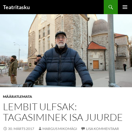
Liigu
Otsi
Teatritasku
sisu
PEAME
juurde
MÄÄRATLEMATA
LEMBIT ULFSAK:
TAGASIMINEK ISA JUURDE
30. MÄRTS 2017
MARGUS MIKOMÄGI
LISA KOMMENTAAR