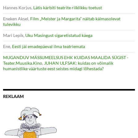
Hannes Korjus
,
Lätis kärbiti teatrite riiklikku toetust
Eneken Aksel
,
Film „Meister ja Margarita” näitab käimasolevat
tulevikku
Mari Lepik
,
Uku Masingust sigaretistatud käega
Ene
,
Eesti jäi emadepäeval ilma teatriemata
MUGANDUV MÄSSUMEELSUS EHK KUIDAS MAALIDA SÜGIST -
Teater.Muusika.Kino
,
JUHAN ULFSAK: kuidas on võimalik
humanistlike väärtuste eest seistes midagi lõhestada?
REKLAAM