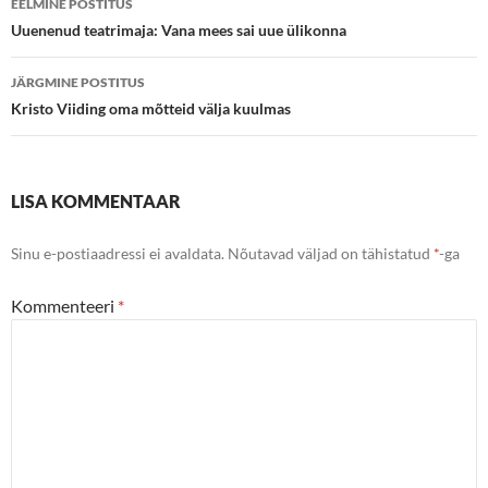
EELMINE POSTITUS
töölaud
Uuenenud teatrimaja: Vana mees sai uue ülikonna
JÄRGMINE POSTITUS
Kristo Viiding oma mõtteid välja kuulmas
LISA KOMMENTAAR
Sinu e-postiaadressi ei avaldata.
Nõutavad väljad on tähistatud
*
-ga
Kommenteeri
*