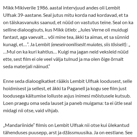
Mikk Mikiverile 1986. aastal intervjuud andes oli Lembit
Ulfsak 39-aastane. Seal jutus mitu korda nad kordavad, et ta
on täiskasvanuks saanud, et nüüd on vastutus teine. Seal on ka
selline dialoogisuts, kus Mikk ütleb: „Jules Verne oli muidugi
fantast, aga vaevalt… või mine tea, äkki ta aimas, et sa sünnid
kunagi, et…”. Ja Lembit
(eneseirooniliseslt muiates, siis tõsiselt
): „
…Mul on ka kuri kahtlus… Kuigi ma jagan neid veksleid nüüd
ette, sest film ei ole veel välja tulnud ja ma olen õige õrnalt
seda materjali näinud.”
Enne seda dialoogikatket rääkis Lembit Ulfsak loodusest, selle
hoidmisest ja sellest, et äkki ta Paganell ja kogu see film just
loodusega käitumise lolluste asjus inimesi mõistusele kutsub.
Loen praegu oma seda lauset ja paneb muigama: ta ei ütle seal
midagi nii otse, vaid vihjab.
„Mandariinide” filmis on Lembit Ulfsak nii otse kui ülekantud
tähenduses puusepp, arst ja džässmuusika. Ja on eestlane. See