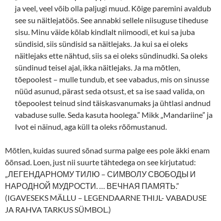
ja veel, veel võib olla paljugi muud. Kõige paremini avaldub
see su näitlejatöös. See annabki sellele niisuguse tiheduse
sisu. Minu väide kõlab kindlalt niimoodi, et kui sa juba
sündisid, siis sündisid sa näitlejaks. Ja kui sa ei oleks
näitlejaks ette nähtud, siis sa ei oleks sündinudki. Sa oleks
sündinud teisel ajal, ikka näitlejaks. Ja ma mõtlen,
tõepoolest – mulle tundub, et see vabadus, mis on sinusse
nüüd asunud, pärast seda otsust, et sa ise saad valida, on
tõepoolest teinud sind täiskasvanumaks ja ühtlasi andnud
vabaduse sulle. Seda kasuta hoolega.” Mikk „Mandariine” ja
Ivot ei näinud, aga küll ta oleks rõõmustanud.
Mõtlen, kuidas suured sõnad surma palge ees pole äkki enam
õõnsad. Loen, just nii suurte tähtedega on see kirjutatud:
„ЛЕГЕНДАРНОМУ ТИЛЮ – СИМВОЛУ СВОБОДЫ И
НАРОДНОЙ МУДРОСТИ. … ВЕЧНАЯ ПАМЯТЬ.”
(IGAVESEKS MÄLLU – LEGENDAARNE THIJL- VABADUSE
JA RAHVA TARKUS SÜMBOL.)