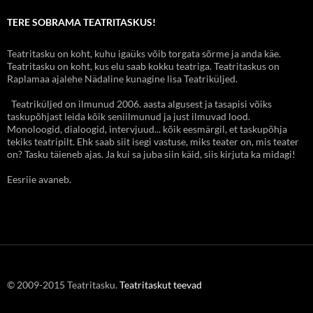
TERE SOBRAMA TEATRITASKUS!
Teatritasku on koht, kuhu igaüks võib torgata sõrme ja anda käe.
Teatritasku on koht, kus elu saab kokku teatriga. Teatritaskus on
Raplamaa ajalehe Nädaline kunagine lisa Teatriküljed.
Teatriküljed on ilmunud 2006. aasta algusest ja tasapisi võiks
taskupõhjast leida kõik seniilmunud ja just ilmuvad lood.
Monoloogid, dialoogid, intervjuud... kõik eesmärgil, et taskupõhja
tekiks teatripilt. Ehk saab siit isegi vastuse, miks teater on, mis teater
on? Tasku täieneb ajas. Ja kui sa juba siin käid, siis kirjuta ka midagi!
Eesriie avaneb.
© 2009-2015 Teatritasku.
Teatritaskut teevad