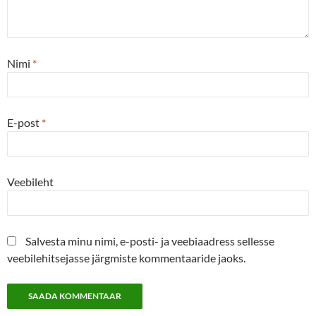
Nimi
*
E-post
*
Veebileht
Salvesta minu nimi, e-posti- ja veebiaadress sellesse
veebilehitsejasse järgmiste kommentaaride jaoks.