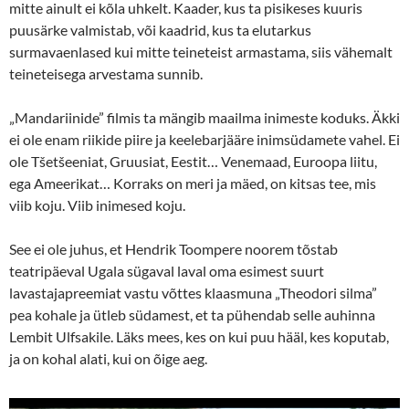
mitte ainult ei kõla uhkelt. Kaader, kus ta pisikeses kuuris
puusärke valmistab, või kaadrid, kus ta elutarkus
surmavaenlased kui mitte teineteist armastama, siis vähemalt
teineteisega arvestama sunnib.
„Mandariinide” filmis ta mängib maailma inimeste koduks. Äkki
ei ole enam riikide piire ja keelebarjääre inimsüdamete vahel. Ei
ole Tšetšeeniat, Gruusiat, Eestit… Venemaad, Euroopa liitu,
ega Ameerikat… Korraks on meri ja mäed, on kitsas tee, mis
viib koju. Viib inimesed koju.
See ei ole juhus, et Hendrik Toompere noorem tõstab
teatripäeval Ugala sügaval laval oma esimest suurt
lavastajapreemiat vastu võttes klaasmuna „Theodori silma”
pea kohale ja ütleb südamest, et ta pühendab selle auhinna
Lembit Ulfsakile. Läks mees, kes on kui puu hääl, kes koputab,
ja on kohal alati, kui on õige aeg.