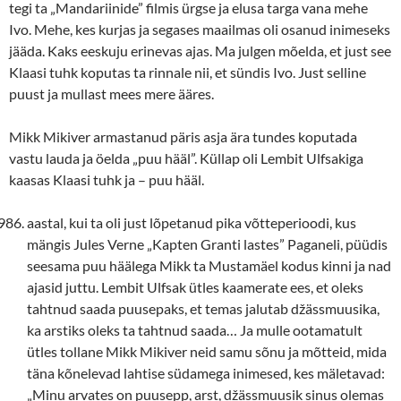
tegi ta „Mandariinide” filmis ürgse ja elusa targa vana mehe
Ivo. Mehe, kes kurjas ja segases maailmas oli osanud inimeseks
jääda. Kaks eeskuju erinevas ajas. Ma julgen mõelda, et just see
Klaasi tuhk koputas ta rinnale nii, et sündis Ivo. Just selline
puust ja mullast mees mere ääres.
Mikk Mikiver armastanud päris asja ära tundes koputada
vastu lauda ja öelda „puu hääl”. Küllap oli Lembit Ulfsakiga
kaasas Klaasi tuhk ja – puu hääl.
aastal, kui ta oli just lõpetanud pika võtteperioodi, kus
mängis Jules Verne „Kapten Granti lastes” Paganeli, püüdis
seesama puu häälega Mikk ta Mustamäel kodus kinni ja nad
ajasid juttu. Lembit Ulfsak ütles kaamerate ees, et oleks
tahtnud saada puusepaks, et temas jalutab džässmuusika,
ka arstiks oleks ta tahtnud saada… Ja mulle ootamatult
ütles tollane Mikk Mikiver neid samu sõnu ja mõtteid, mida
täna kõnelevad lahtise südamega inimesed, kes mäletavad:
„Minu arvates on puusepp, arst, džässmuusik sinus olemas