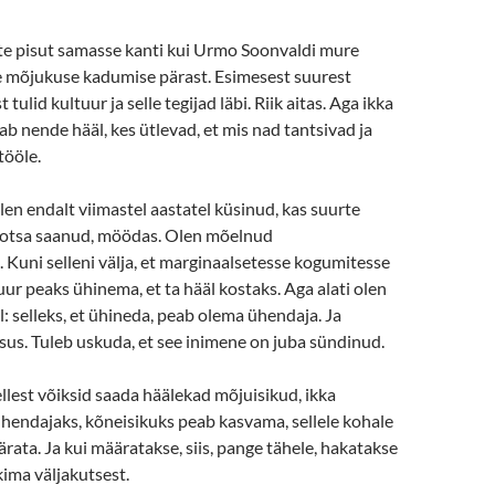
e pisut samasse kanti kui Urmo Soonvaldi mure
e mõjukuse kadumise pärast. Esimesest suurest
 tulid kultuur ja selle tegijad läbi. Riik aitas. Aga ikka
b nende hääl, kes ütlevad, et mis nad tantsivad ja
tööle.
olen endalt viimastel aastatel küsinud, kas suurte
n otsa saanud, möödas. Olen mõelnud
 Kuni selleni välja, et marginaalsetesse kogumitesse
r peaks ühinema, et ta hääl kostaks. Aga alati olen
 selleks, et ühineda, peab olema ühendaja. Ja
sus. Tuleb uskuda, et see inimene on juba sündinud.
ellest võiksid saada häälekad mõjuisikud, ikka
Ühendajaks, kõneisikuks peab kasvama, sellele kohale
ärata. Ja kui määratakse, siis, pange tähele, hakatakse
kima väljakutsest.