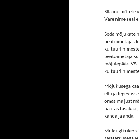
Siia mu mõtete v
Vare nime seal e
Seda mõjukate ni
peatoimetaja Ur
kultuuriinimeste
peatoimetaja kü
mõjulepääs. Või
kultuuriinimest
Mõjukusega kaas
ellu ja tegevusse
omas ma just mä
habras tasakaal,
kanda ja anda.
Muidugi tuleb si
salatarkusega le