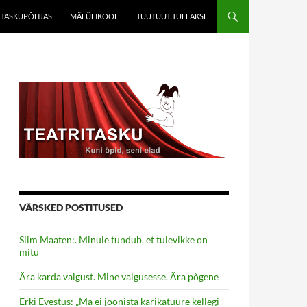
TASKUPÕHJAS
MÄEÜLIKOOL
TUUTUUT TULLAKSE
VÄRSKED POSTITUSED
Siim Maaten:. Minule tundub, et tulevikke on
mitu
Ära karda valgust. Mine valgusesse. Ära põgene
Erki Evestus: „Ma ei joonista karikatuure kellegi