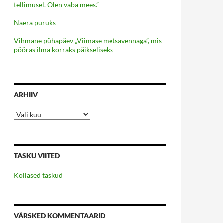
tellimusel. Olen vaba mees.”
Naera puruks
Vihmane pühapäev „Viimase metsavennaga”, mis
pööras ilma korraks päikseliseks
ARHIIV
Arhiiv
TASKU VIITED
Kollased taskud
VÄRSKED KOMMENTAARID