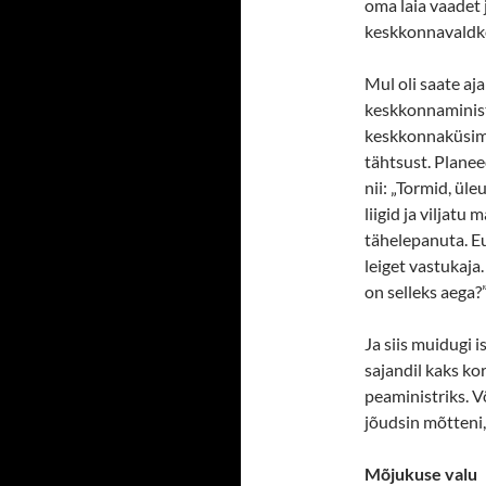
oma laia vaadet j
keskkonnavaldko
Mul oli saate aj
keskkonnaminist
keskkonnaküsimu
tähtsust. Planee
nii: „Tormid, ü
liigid ja viljatu
tähelepanuta. Eu
leiget vastukaja
on selleks aega?
Ja siis muidugi i
sajandil kaks k
peaministriks. Võ
jõudsin mõtteni,
Mõjukuse valu