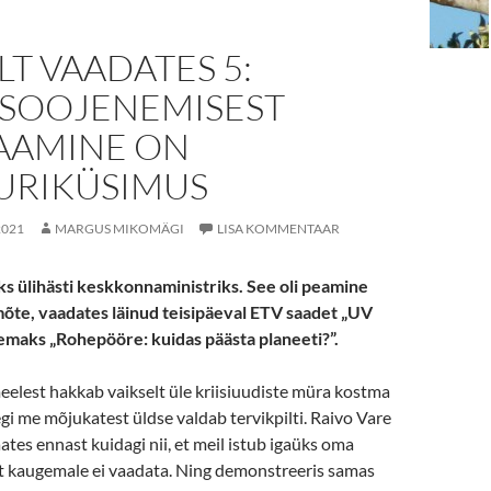
T VAADATES 5:
ASOOJENEMISEST
AAMINE ON
URIKÜSIMUS
2021
MARGUS MIKOMÄGI
LISA KOMMENTAAR
ks ülihästi keskkonnaministriks. See oli peamine
te, vaadates läinud teisipäeval ETV saadet „UV
teemaks „Rohepööre: kuidas päästa planeeti?”.
elest hakkab vaikselt üle kriisiuudiste müra kostma
gi me mõjukatest üldse valdab tervikpilti. Raivo Vare
aates ennast kuidagi nii, et meil istub igaüks oma
alt kaugemale ei vaadata. Ning demonstreeris samas