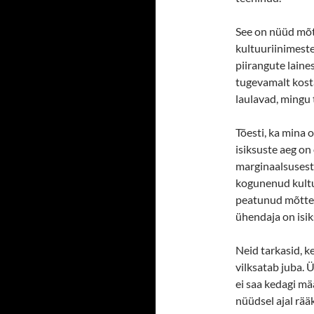
See on nüüd mõt
kultuuriinimest
piirangute lainest
tugevamalt kosta
laulavad, mingu 
Tõesti, ka mina 
isiksuste aeg o
marginaalsusest.
kogunenud kultuu
peatunud mõttel:
ühendaja on isik
Neid tarkasid, k
vilksatab juba. 
ei saa kedagi mä
nüüdsel ajal rää