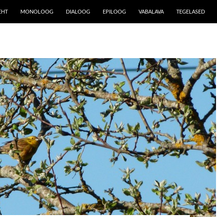
EHT
MONOLOOG
DIALOOG
EPILOOG
VABALAVA
TEGELASED