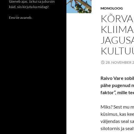
täieneb ajas. Ja kui sa juba siin
käid, siis kirjuta ka midagi!
MONOLOOG
KÕRVAL
Eesriie avaneb.
KLIIM
JAGUS
KULTU
28. NOVEMBER 
Raivo Vare sobi
pähe pugenud mõ
faktor“, mille 
Miks? Sest mu me
küsimus, kas kee
väljendas seal s
silotornis ja se