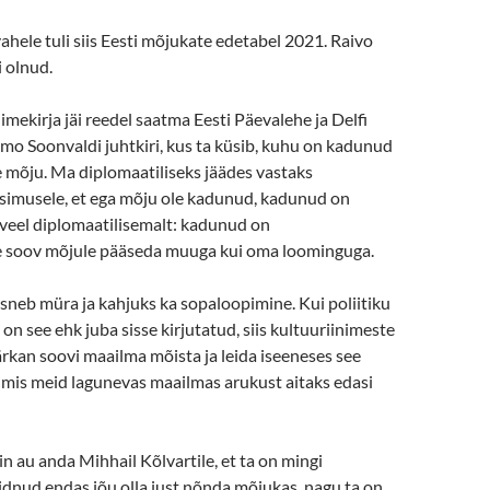
ahele tuli siis Eesti mõjukate edetabel 2021. Raivo
i olnud.
mekirja jäi reedel saatma Eesti Päevalehe ja Delfi
mo Soonvaldi juhtkiri, kus ta küsib, kuhu on kadunud
 mõju. Ma diplomaatiliseks jäädes vastaks
simusele, et ega mõju ole kadunud, kadunud on
 veel diplomaatilisemalt: kadunud on
e soov mõjule pääseda muuga kui oma loominguga.
neb müra ja kahjuks ka sopaloopimine. Kui poliitiku
 on see ehk juba sisse kirjutatud, siis kultuuriinimeste
rkan soovi maailma mõista ja leida iseeneses see
 mis meid lagunevas maailmas arukust aitaks edasi
in au anda Mihhail Kõlvartile, et ta on mingi
idnud endas jõu olla just nõnda mõjukas, nagu ta on.