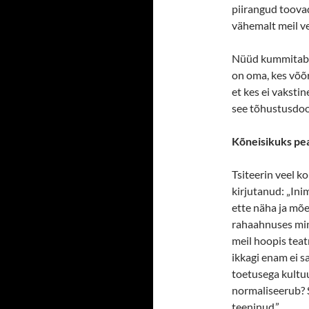
piirangud toovad
vähemalt meil vee
Nüüd kummitab se
on oma, kes võõra
et kes ei vakstin
see tõhustusdoos
Kõneisikuks pe
Tsiteerin veel k
kirjutanud: „Ini
ette näha ja mõ
rahaahnuses min
meil hoopis teat
ikkagi enam ei sa
toetusega kultuu
normaliseerub? 
teeninud.”