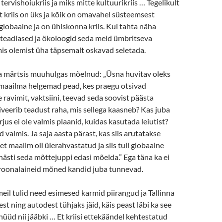
tervishoiukriis ja miks mitte kultuurikriis … Tegelikult
 et kriis on üks ja kõik on omavahel süsteemsest
 globaalne ja on ühiskonna kriis. Kui tahta näha
steadlased ja ökoloogid seda meid ümbritseva
is olemist üha täpsemalt oskavad seletada.
a märtsis muuhulgas mõelnud: „Üsna huvitav oleks
 maailma helgemad pead, kes praegu otsivad
 ravimit, vaktsiini, teevad seda soovist päästa
veerib teadust raha, mis sellega kaasneb? Kas juba
rjus ei ole valmis plaanid, kuidas kasutada leiutist?
 valmis. Ja saja aasta pärast, kas siis arutatakse
et maailm oli ülerahvastatud ja siis tuli globaalne
 hästi seda mõttejuppi edasi mõelda.” Ega täna ka ei
oroonalaineid mõned kandid juba tunnevad.
meil tulid need esimesed karmid piirangud ja Tallinna
st ning autodest tühjaks jäid, käis peast läbi ka see
 nüüd nii jääbki … Et kriisi ettekäändel kehtestatud