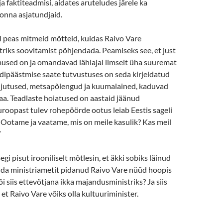
a faktiteadmisi, aidates aruteludes järele ka
nna asjatundjaid.
al peas mitmeid mõtteid, kuidas Raivo Vare
riks soovitamist põhjendada. Peamiseks see, et just
sed on ja omandavad lähiajal ilmselt üha suuremat
dipäästmise saate tutvustuses on seda kirjeldatud
leujutused, metsapõlengud ja kuumalained, kaduvad
 maa. Teadlaste hoiatused on aastaid jäänud
roopast tulev rohepöörde ootus leiab Eestis sageli
. Ootame ja vaatame, mis on meile kasulik? Kas meil
”
segi pisut irooniliselt mõtlesin, et äkki sobiks läinud
orda ministriametit pidanud Raivo Vare nüüd hoopis
i siis ettevõtjana ikka majandusministriks? Ja siis
 et Raivo Vare võiks olla kultuuriminister.