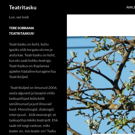
Otsi
Teatritasku
AVAL
Liigu
Loe, see loeb
sisu
TERE SOBRAMA
juurde
TEATRITASKUS!
Teatritasku on koht, kuhu
igaüks võib torgata sõrme ja
anda käe. Teatritasku on koht,
kus elu saab kokku teatriga.
Teatritaskus on Raplamaa
ajalehe Nädaline kunagine lisa
Teatriküljed.
Teatriküljed on ilmunud 2006.
aasta algusest ja tasapisi võiks
taskupõhjast leida kõik
seniilmunud ja just ilmuvad
lood. Monoloogid, dialoogid,
intervjuud... kõik eesmärgil, et
taskupõhja tekiks teatripilt. Ehk
saab siit isegi vastuse, miks
teater on, mis teater on? Tasku