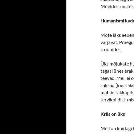
Mõeldes, mitte t
Humanismi kad
Mõte läks eebeni
varjavat. Praeg
troonides.
Üks mõjukate hu
tagasi ühes eraki
teevad. Meil ei 
saksad (loe: sak
matsid takkapiht
tervikpildist, mi
Kriis on üks
Meil on kuidagi 