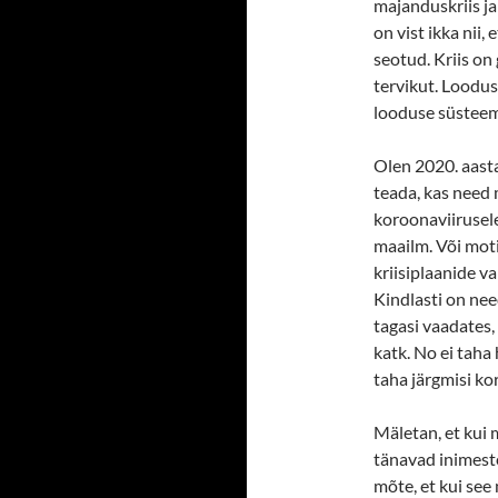
majanduskriis ja 
on vist ikka nii,
seotud. Kriis on
tervikut. Loodu
looduse süsteem
Olen 2020. aast
teada, kas need
koroonaviirusele
maailm. Või moti
kriisiplaanide va
Kindlasti on need
tagasi vaadates, 
katk. No ei taha
taha järgmisi k
Mäletan, et kui 
tänavad inimeste
mõte, et kui see