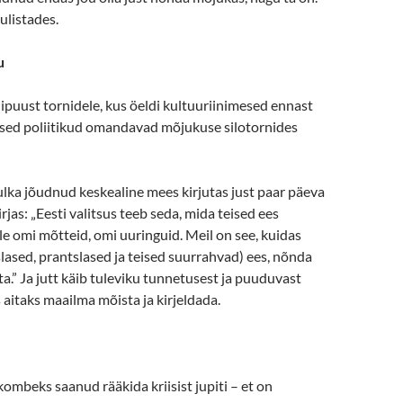
ulistades.
u
puust tornidele, kus öeldi kultuuriinimesed ennast
used poliitikud omandavad mõjukuse silotornides
lka jõudnud keskealine mees kirjutas just paar päeva
rjas: „Eesti valitsus teeb seda, mida teised ees
ole omi mõtteid, omi uuringuid. Meil on see, kuidas
slased, prantslased ja teised suurrahvad) ees, nõnda
a.” Ja jutt käib tuleviku tunnetusest ja puuduvast
s aitaks maailma mõista ja kirjeldada.
kombeks saanud rääkida kriisist jupiti – et on