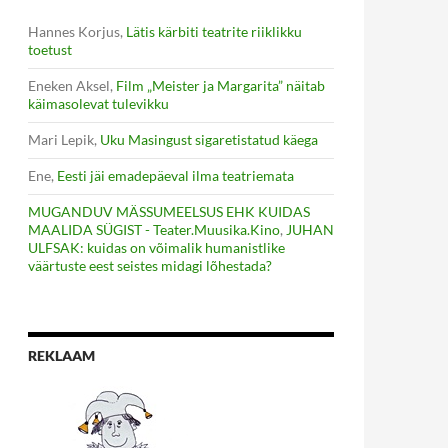
Hannes Korjus
,
Lätis kärbiti teatrite riiklikku
toetust
Eneken Aksel
,
Film „Meister ja Margarita” näitab
käimasolevat tulevikku
Mari Lepik
,
Uku Masingust sigaretistatud käega
Ene
,
Eesti jäi emadepäeval ilma teatriemata
MUGANDUV MÄSSUMEELSUS EHK KUIDAS
MAALIDA SÜGIST - Teater.Muusika.Kino
,
JUHAN
ULFSAK: kuidas on võimalik humanistlike
väärtuste eest seistes midagi lõhestada?
REKLAAM