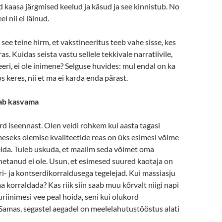
 kaasa järgmised keelud ja käsud ja see kinnistub. No
l nii ei läinud.
e teine hirm, et vakstineeritus teeb vahe sisse, kes
s. Kuidas seista vastu sellele tekkivale narratiivile,
eeri, ei ole inimene? Selguse huvides: mul endal on ka
 keres, nii et ma ei karda enda pärast.
ab kasvama
ord iseennast. Olen veidi rohkem kui aasta tagasi
meseks olemise kvaliteetide reas on üks esimesi võime
elda. Tuleb uskuda, et maailm seda võimet oma
etanud ei ole. Usun, et esimesed suured kaotaja on
ri- ja kontserdikorraldusega tegelejad. Kui massiasju
a korraldada? Kas riik siin saab muu kõrvalt niigi napi
riinimesi vee peal hoida, seni kui olukord
Samas, segastel aegadel on meelelahutustööstus alati