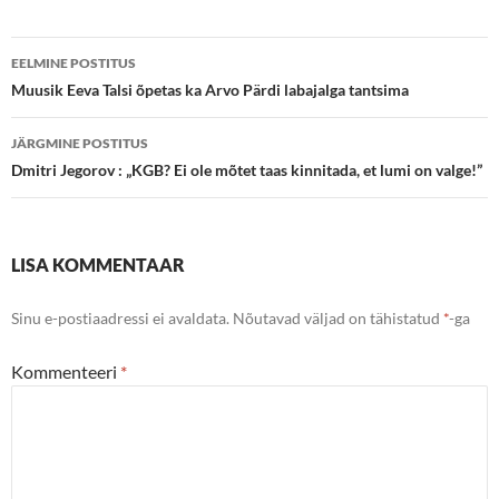
Postituste
EELMINE POSTITUS
töölaud
Muusik Eeva Talsi õpetas ka Arvo Pärdi labajalga tantsima
JÄRGMINE POSTITUS
Dmitri Jegorov : „KGB? Ei ole mõtet taas kinnitada, et lumi on valge!”
LISA KOMMENTAAR
Sinu e-postiaadressi ei avaldata.
Nõutavad väljad on tähistatud
*
-ga
Kommenteeri
*