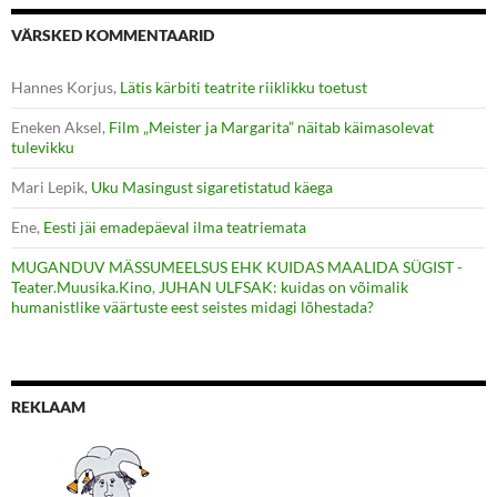
VÄRSKED KOMMENTAARID
Hannes Korjus
,
Lätis kärbiti teatrite riiklikku toetust
Eneken Aksel
,
Film „Meister ja Margarita” näitab käimasolevat
tulevikku
Mari Lepik
,
Uku Masingust sigaretistatud käega
Ene
,
Eesti jäi emadepäeval ilma teatriemata
MUGANDUV MÄSSUMEELSUS EHK KUIDAS MAALIDA SÜGIST -
Teater.Muusika.Kino
,
JUHAN ULFSAK: kuidas on võimalik
humanistlike väärtuste eest seistes midagi lõhestada?
REKLAAM