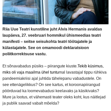
Riia Uue Teatri kunstiline juht Alvis Hermanis avaldas
laupäeva, 27. veebruari hommikul ühismeedias teatri
manifesti – seitse seisukohta teatri töötajatele ja
külastajatele. See on omamoodi deklaratsioon
poliitkorrektsuse vastu.
Et sõnavabadus püsiks – piirangute kiuste.
Tekib küsimus,
miks oli vaja maailma ühel tuntu
mal lavastajal tippu rühkiva
pandeemiakriisi ajal juhtida tähelepanu vabadustele.
On
see ettenägelikkus? On see kartus, et koroonapiirangud
pöörduvad ka loomevabadusi keelavaks ja käsikivaks?
Mure ja lootus, et vähemasti teater oleks koht, kus näitlejad
ja publik saavad vabalt mõelda?