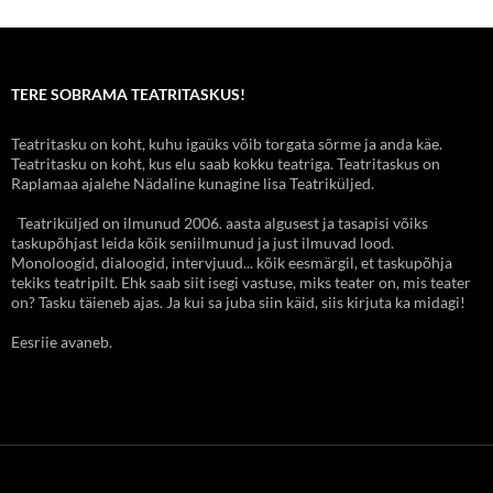
TERE SOBRAMA TEATRITASKUS!
Teatritasku on koht, kuhu igaüks võib torgata sõrme ja anda käe.
Teatritasku on koht, kus elu saab kokku teatriga. Teatritaskus on
Raplamaa ajalehe Nädaline kunagine lisa Teatriküljed.
Teatriküljed on ilmunud 2006. aasta algusest ja tasapisi võiks
taskupõhjast leida kõik seniilmunud ja just ilmuvad lood.
Monoloogid, dialoogid, intervjuud... kõik eesmärgil, et taskupõhja
tekiks teatripilt. Ehk saab siit isegi vastuse, miks teater on, mis teater
on? Tasku täieneb ajas. Ja kui sa juba siin käid, siis kirjuta ka midagi!
Eesriie avaneb.