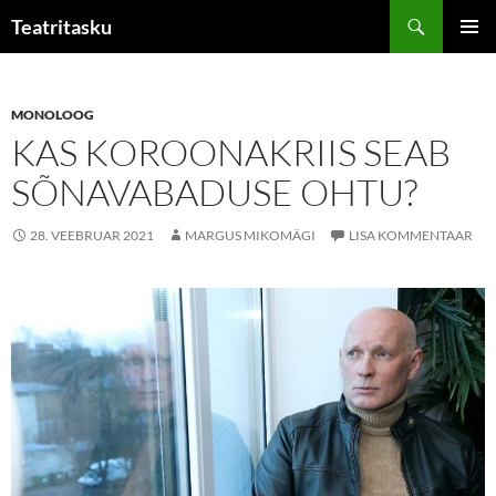
Liigu
Otsi
Teatritasku
sisu
PEAME
juurde
MONOLOOG
KAS KOROONAKRIIS SEAB
SÕNAVABADUSE OHTU?
28. VEEBRUAR 2021
MARGUS MIKOMÄGI
LISA KOMMENTAAR