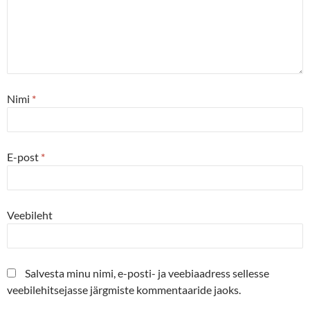
Nimi
*
E-post
*
Veebileht
Salvesta minu nimi, e-posti- ja veebiaadress sellesse
veebilehitsejasse järgmiste kommentaaride jaoks.