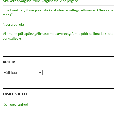
Ära karda valgust. Mine valgusesse. Ära põgene
Erki Evestus: „Ma ei joonista karikatuure kellegi tellimusel. Olen vaba
mees.”
Naera puruks
Vihmane pühapäev „Viimase metsavennaga”, mis pööras ilma korraks
päikseliseks
ARHIIV
Arhiiv
TASKU VIITED
Kollased taskud