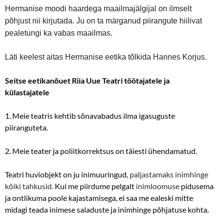
Hermanise moodi haardega maailmajälgijal on ilmselt
põhjust nii kirjutada. Ju on ta märganud piirangute hiilivat
pealetungi ka vabas maailmas.
Läti keelest aitas Hermanise eetika tõlkida Hannes Korjus.
Seitse eetikanõuet Riia Uue Teatri töötajatele ja
külastajatele
1. Meie teatris kehtib sõnavabadus ilma igasuguste
piiranguteta.
2. Meie teater ja poliitkorrektsus on täiesti ühendamatud.
Teatri huviobjekt on ju inimuuringud,
paljastamaks inimhinge
kõiki tahkusid.
Kui me piirdume pelgalt
inimloomuse
pidusema
ja ontlikuma poole kajastamisega, ei saa me ealeski mitte
midagi teada inimese saladuste ja inimhinge põhjatuse kohta.