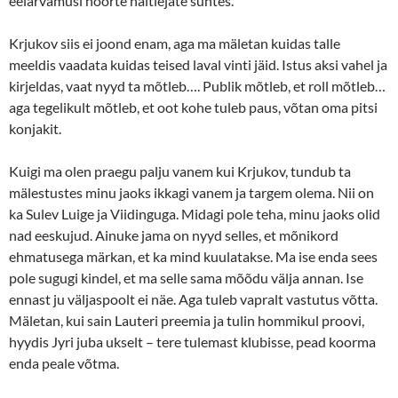
eelarvamusi noorte näitlejate suhtes.
Krjukov siis ei joond enam, aga ma mäletan kuidas talle
meeldis vaadata kuidas teised laval vinti jäid. Istus aksi vahel ja
kirjeldas, vaat nyyd ta mõtleb…. Publik mõtleb, et roll mõtleb…
aga tegelikult mõtleb, et oot kohe tuleb paus, võtan oma pitsi
konjakit.
Kuigi ma olen praegu palju vanem kui Krjukov, tundub ta
mälestustes minu jaoks ikkagi vanem ja targem olema. Nii on
ka Sulev Luige ja Viidinguga. Midagi pole teha, minu jaoks olid
nad eeskujud. Ainuke jama on nyyd selles, et mõnikord
ehmatusega märkan, et ka mind kuulatakse. Ma ise enda sees
pole sugugi kindel, et ma selle sama mõõdu välja annan. Ise
ennast ju väljaspoolt ei näe. Aga tuleb vapralt vastutus võtta.
Mäletan, kui sain Lauteri preemia ja tulin hommikul proovi,
hyydis Jyri juba ukselt – tere tulemast klubisse, pead koorma
enda peale võtma.