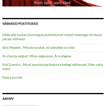
VÄRSKED POSTITUSED
Hõbe ehk kuidas loomingule pühendunud naised meestega võrdsuse
pärast võitlesid
Siim Maaten:. Minule tundub, et tulevikke on mitu
Ära karda valgust. Mine valgusesse. Ära põgene
Erki Evestus: „Ma ei joonista karikatuure kellegi tellimusel. Olen vaba
mees.”
Naera puruks
ARHIIV