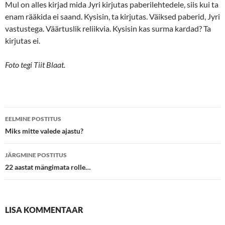
Mul on alles kirjad mida Jyri kirjutas paberilehtedele, siis kui ta
enam rääkida ei saand. Kysisin, ta kirjutas. Väiksed paberid, Jyri
vastustega. Väärtuslik reliikvia. Kysisin kas surma kardad? Ta
kirjutas ei.
Foto tegi Tiit Blaat.
Postituste
EELMINE POSTITUS
töölaud
Miks mitte valede ajastu?
JÄRGMINE POSTITUS
22 aastat mängimata rolle…
LISA KOMMENTAAR