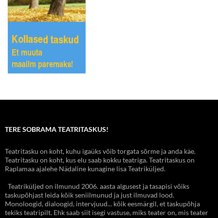
TERE SOBRAMA TEATRITASKUS!
Teatritasku on koht, kuhu igaüks võib torgata sõrme ja anda käe.
Teatritasku on koht, kus elu saab kokku teatriga. Teatritaskus on
Raplamaa ajalehe Nädaline kunagine lisa Teatriküljed.
Teatriküljed on ilmunud 2006. aasta algusest ja tasapisi võiks
taskupõhjast leida kõik seniilmunud ja just ilmuvad lood.
Monoloogid, dialoogid, intervjuud... kõik eesmärgil, et taskupõhja
tekiks teatripilt. Ehk saab siit isegi vastuse, miks teater on, mis teater