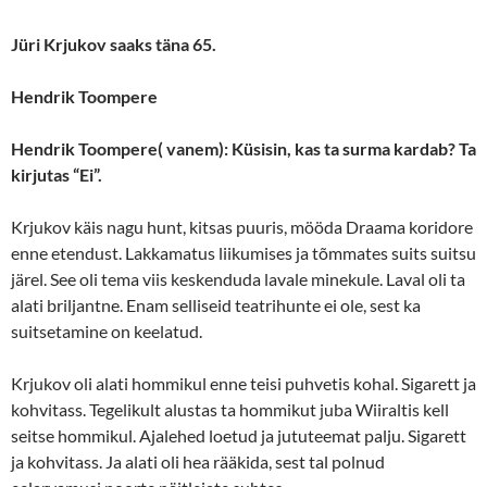
Jüri Krjukov saaks täna 65.
Hendrik Toompere
Hendrik Toompere( vanem): Küsisin, kas ta surma kardab? Ta
kirjutas “Ei”.
Krjukov käis nagu hunt, kitsas puuris, mööda Draama koridore
enne etendust. Lakkamatus liikumises ja tõmmates suits suitsu
järel. See oli tema viis keskenduda lavale minekule. Laval oli ta
alati briljantne. Enam selliseid teatrihunte ei ole, sest ka
suitsetamine on keelatud.
Krjukov oli alati hommikul enne teisi puhvetis kohal. Sigarett ja
kohvitass. Tegelikult alustas ta hommikut juba Wiiraltis kell
seitse hommikul. Ajalehed loetud ja jututeemat palju. Sigarett
ja kohvitass. Ja alati oli hea rääkida, sest tal polnud