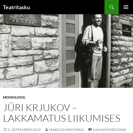
Liigu
Otsi
Teatritasku
sisu
PEAME
juurde
MONOLOOG
JÜRI KRJUKOV –
LAKKAMATUS LIIKUMISES
5. SEPTEMBER 2019
MARGUS MIKOMÄGI
LISA KOMMENTAAR