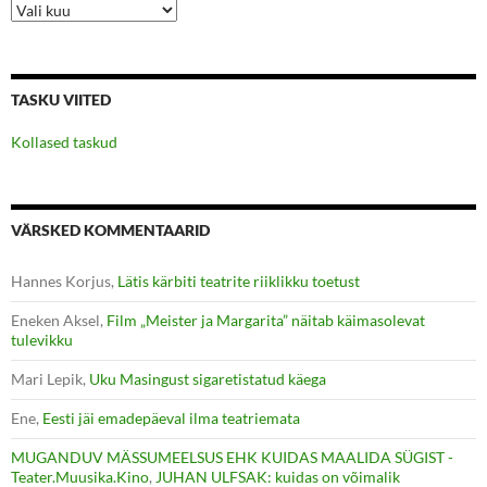
Arhiiv
TASKU VIITED
Kollased taskud
VÄRSKED KOMMENTAARID
Hannes Korjus
,
Lätis kärbiti teatrite riiklikku toetust
Eneken Aksel
,
Film „Meister ja Margarita” näitab käimasolevat
tulevikku
Mari Lepik
,
Uku Masingust sigaretistatud käega
Ene
,
Eesti jäi emadepäeval ilma teatriemata
MUGANDUV MÄSSUMEELSUS EHK KUIDAS MAALIDA SÜGIST -
Teater.Muusika.Kino
,
JUHAN ULFSAK: kuidas on võimalik