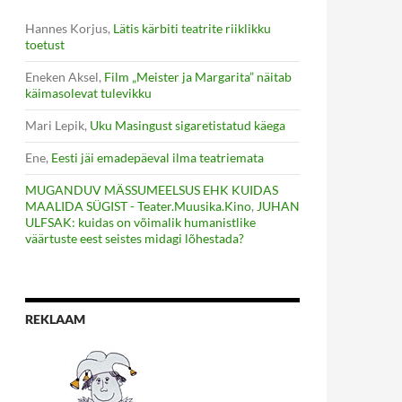
Hannes Korjus
,
Lätis kärbiti teatrite riiklikku
toetust
Eneken Aksel
,
Film „Meister ja Margarita” näitab
käimasolevat tulevikku
Mari Lepik
,
Uku Masingust sigaretistatud käega
Ene
,
Eesti jäi emadepäeval ilma teatriemata
MUGANDUV MÄSSUMEELSUS EHK KUIDAS
MAALIDA SÜGIST - Teater.Muusika.Kino
,
JUHAN
ULFSAK: kuidas on võimalik humanistlike
väärtuste eest seistes midagi lõhestada?
REKLAAM