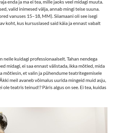
aja enda ja ma ei tea, mille jaoks veel midagi muuta.
sed, valid inimesed välja, annab mingi teise suuna.
red vanuses 15–18, MM). Siiamaani oli see isegi
tav koht, kus kursuslased said käia ja ennast vabalt
 neile kuidagi professionaalselt. Tahan nendega
eed midagi, ei saa ennast välistada, ikka mõtled, mida
na mõtlesin, et valin ja pühendume teatritegemisele
Äkki meil avaneb võimalus uurida mingeid muid asju,
ole teatris teinud!? Päris algus on see. Ei tea, kuidas