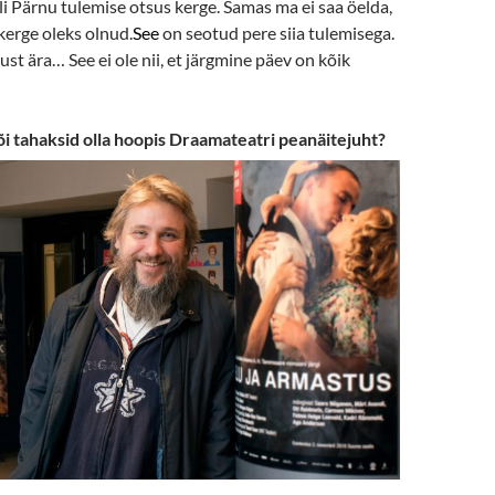
i Pärnu tulemise otsus kerge. Samas ma ei saa öelda,
 kerge oleks olnud.
See
on seotud pere siia tulemisega.
ust ära… See ei ole nii, et järgmine päev on kõik
õi tahaksid olla hoopis Draamateatri peanäitejuht?