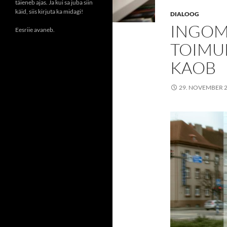
täieneb ajas. Ja kui sa juba siin
käid, siis kirjuta ka midagi!
DIALOOG
INGOM
Eesriie avaneb.
TOIMUB
KAOB
29. NOVEMBER 