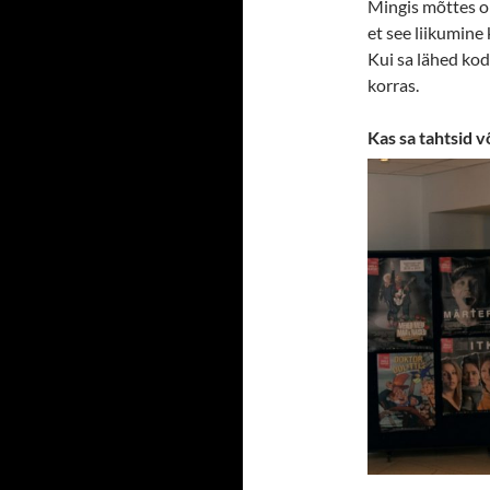
Mingis mõttes ol
et see liikumine
Kui sa lähed kod
korras.
Kas sa tahtsid v