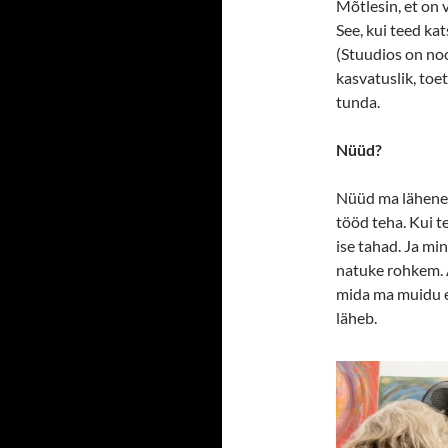
Mõtlesin, et on v
See, kui teed kat
(Stuudios on noo
kasvatuslik, toe
tunda.
Nüüd?
Nüüd ma lähenen
tööd teha. Kui t
ise tahad. Ja mi
natuke rohkem. 
mida ma muidu ei 
läheb.