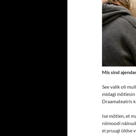
Mis sind ajenda
See valik oli mul
midagi mõtlesin v
Draamateatris k
Ise mõtlen, et m
niimoodi näinud,
ei pruugi üldse v