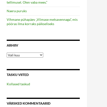
tellimusel. Olen vaba mees.”
Naera puruks
Vihmane pühapäev „Viimase metsavennaga”, mis
pööras ilma korraks päikseliseks
ARHIIV
Arhiiv
TASKU VIITED
Kollased taskud
VÄRSKED KOMMENTAARID