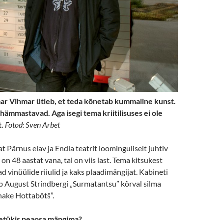
ar Vihmar ütleb, et teda kõnetab kummaline kunst.
hämmastavad. Aga isegi tema kriitilisuses ei ole
t.
Fotod: Sven Arbet
 Pärnus elav ja Endla teatrit loominguliselt juhtiv
n 48 aastat vana, tal on viis last. Tema kitsukest
d vinüülide riiulid ja kaks plaadimängijat. Kabineti
äb August Strindbergi „Surmatantsu” kõrval silma
nake Hottabõtš”.
tetükis peaosa mängima?