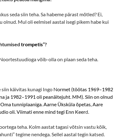
us seda siin teha. Sa habeme pärast mõtled? Ei,
ttu olnud. Mul oli eelmisel aastal isegi pikem habe kui
ohtumised
trompetis
”?
Noortestuudioga võib-olla on plaan seda teha.
 siin käivitas kunagi Ingo N
ormet (
töötas
1969
–
1982
na ja
1982
–
1991
oli peanäitejuht. MM). Siin on olnud
 Oma tunniplaaniga. Aarne Üksküla õpetas, Aare
io oli. Viimati enne mind tegi Enn Keer
d.
ortega teha. Kolm aastat tagasi võtsin vastu kõik,
ahunti” tegime nendega. Sellel aastal tegin katsed.