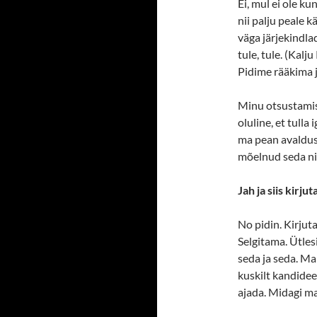
Ei, mul ei ole ku
nii palju peale k
väga järjekindla
tule, tule. (Kal
Pidime rääkima ja 
Minu otsustamisp
oluline, et tulla
ma pean avaldus
mõelnud seda ni
Jah ja siis kirju
No pidin. Kirjuta
Selgitama. Ütlesi
seda ja seda. Ma
kuskilt kandidee
ajada. Midagi ma 