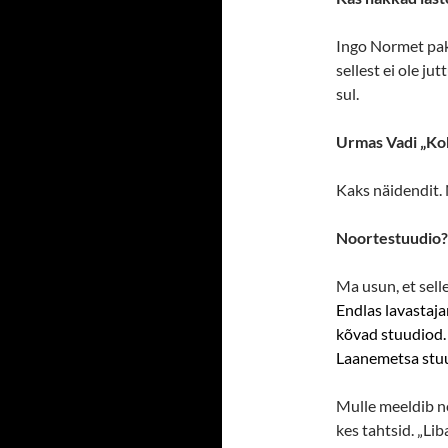
Ingo Normet pakk
sellest ei ole ju
sul.
Urmas Vadi „K
Kaks näidendit. 
Noortestuudio?
Ma usun, et selle
Endlas
lavastaja
kõvad stuudiod.
Laanemetsa stuud
Mulle meeldib no
kes tahtsid. „Lib