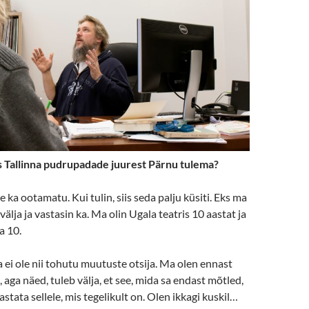
s Tallinna pudrupadade juurest Pärnu tulema?
le ka ootamatu. Kui tulin, siis seda palju küsiti. Eks ma
älja ja vastasin ka. Ma olin Ugala teatris 10 aastat ja
a 10.
a ei ole nii tohutu muutuste otsija. Ma olen ennast
 aga näed, tuleb välja, et see, mida sa endast mõtled,
astata sellele, mis tegelikult on. Olen ikkagi kuskil…