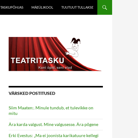
TASKUPÕHJAS
MÄEÜLIKOOL
TUUTUUT TULLAKSE
VÄRSKED POSTITUSED
Siim Maaten:. Minule tundub, et tulevikke on
mitu
Ära karda valgust. Mine valgusesse. Ära põgene
Erki Evestus: „Ma ei joonista karikatuure kellegi