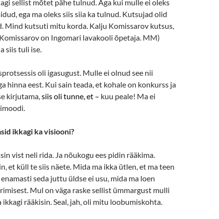
nagi sellist mõtet pähe tulnud. Aga kui mulle ei oleks
äidud, ega ma oleks siis siia ka tulnud. Kutsujad olid
d. Mind kutsuti mitu korda. Kalju Komissarov kutsus,
ju Komissarov on Ingomari lavakooli õpetaja. MM)
siis tuli ise.
rotsessis oli igasugust. Mulle ei olnud see nii
 iga hinna eest. Kui sain teada, et kohale on konkurss ja
e kirjutama,
siis oli tunne, et –
kuu peale! Ma ei
imoodi.
tasid ikkagi ka visiooni?
sin vist neli rida. Ja nõukogu ees pidin rääkima.
n, et küll te siis näete. Mida ma ikka ütlen, et ma teen
 enamasti seda juttu üldse ei usu, mida ma loen
rimisest. Mul on väga raske sellist ümmargust mulli
ikkagi rääkisin. Seal, jah, oli mitu loobumiskohta.