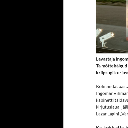
Lavastaja Ingom
Ta mõttekäigud 
kriipsugi kurjus
Kolmandat aastat
Ingomar Vihmar o
kabinetti täidava
kirjutuslaual jä
Lazar Lagini „Va
Kas hakkad las