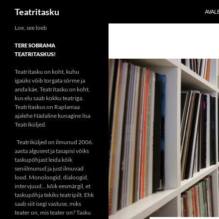
Otsi
Teatritasku
AVAL
Liigu
Loe, see loeb
sisu
TERE SOBRAMA
juurde
TEATRITASKUS!
Teatritasku on koht, kuhu
igaüks võib torgata sõrme ja
anda käe. Teatritasku on koht,
kus elu saab kokku teatriga.
Teatritaskus on Raplamaa
ajalehe Nädaline kunagine lisa
Teatriküljed.
Teatriküljed on ilmunud 2006.
aasta algusest ja tasapisi võiks
taskupõhjast leida kõik
seniilmunud ja just ilmuvad
lood. Monoloogid, dialoogid,
intervjuud... kõik eesmärgil, et
taskupõhja tekiks teatripilt. Ehk
saab siit isegi vastuse, miks
teater on, mis teater on? Tasku