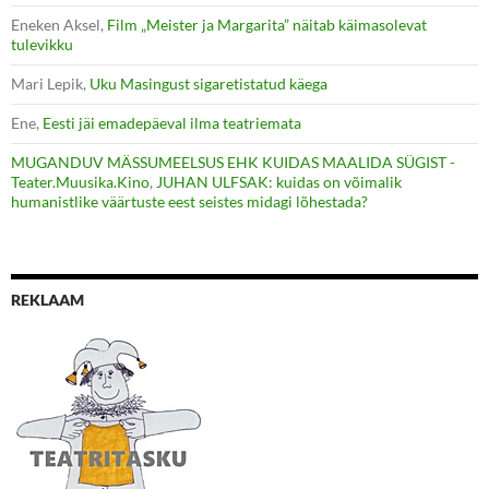
Eneken Aksel
,
Film „Meister ja Margarita” näitab käimasolevat
tulevikku
Mari Lepik
,
Uku Masingust sigaretistatud käega
Ene
,
Eesti jäi emadepäeval ilma teatriemata
MUGANDUV MÄSSUMEELSUS EHK KUIDAS MAALIDA SÜGIST -
Teater.Muusika.Kino
,
JUHAN ULFSAK: kuidas on võimalik
humanistlike väärtuste eest seistes midagi lõhestada?
REKLAAM