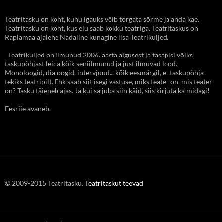
Teatritasku on koht, kuhu igaüks võib torgata sõrme ja anda käe.
Teatritasku on koht, kus elu saab kokku teatriga. Teatritaskus on
Raplamaa ajalehe Nädaline kunagine lisa Teatriküljed.
Teatriküljed on ilmunud 2006. aasta algusest ja tasapisi võiks
taskupõhjast leida kõik seniilmunud ja just ilmuvad lood.
Monoloogid, dialoogid, intervjuud... kõik eesmärgil, et taskupõhja
tekiks teatripilt. Ehk saab siit isegi vastuse, miks teater on, mis teater
on? Tasku täieneb ajas. Ja kui sa juba siin käid, siis kirjuta ka midagi!
Eesriie avaneb.
© 2009-2015 Teatritasku.
Teatritaskut teevad