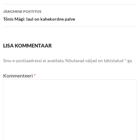
JÄRGMINE POSTITUS
Tõnis Mägi: laul on kahekordne palve
LISA KOMMENTAAR
Sinu e-postiaadressi ei avaldata.
Nõutavad väljad on tähistatud
*
-ga
Kommenteeri
*