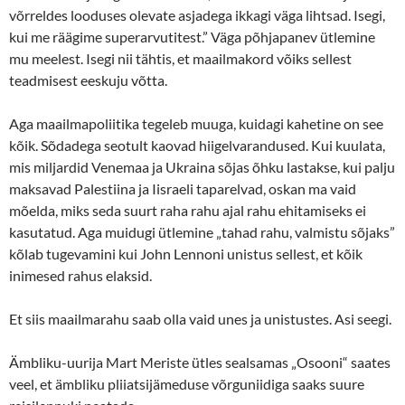
võrreldes looduses olevate asjadega ikkagi väga lihtsad. Isegi,
kui me räägime superarvutitest.” Väga põhjapanev ütlemine
mu meelest. Isegi nii tähtis, et maailmakord võiks sellest
teadmisest eeskuju võtta.
Aga maailmapoliitika tegeleb muuga, kuidagi kahetine on see
kõik. Sõdadega seotult kaovad hiigelvarandused. Kui kuulata,
mis miljardid Venemaa ja Ukraina sõjas õhku lastakse, kui palju
maksavad Palestiina ja Iisraeli taparelvad, oskan ma vaid
mõelda, miks seda suurt raha rahu ajal rahu ehitamiseks ei
kasutatud. Aga muidugi ütlemine „tahad rahu, valmistu sõjaks”
kõlab tugevamini kui John Lennoni unistus sellest, et kõik
inimesed rahus elaksid.
Et siis maailmarahu saab olla vaid unes ja unistustes. Asi seegi.
Ämbliku-uurija Mart Meriste ütles sealsamas „Osooni“ saates
veel, et ämbliku pliiatsijämeduse võrguniidiga saaks suure