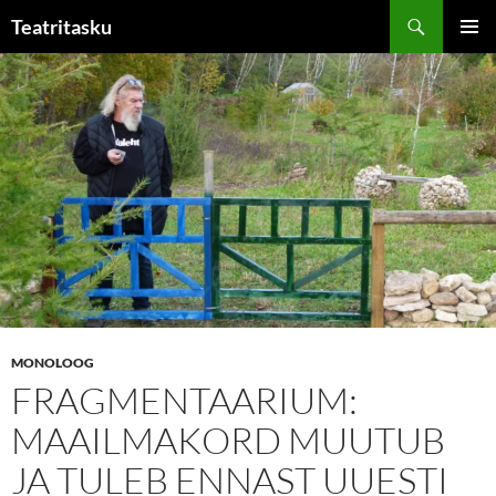
Liigu
Otsi
Teatritasku
sisu
PEAME
juurde
MONOLOOG
FRAGMENTAARIUM:
MAAILMAKORD MUUTUB
JA TULEB ENNAST UUESTI