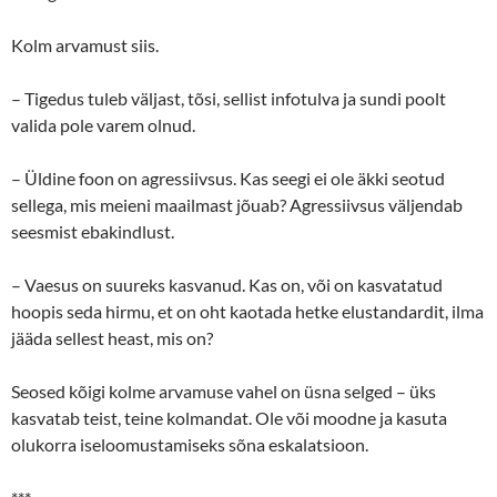
Kolm arvamust siis.
– Tigedus tuleb väljast, tõsi, sellist infotulva ja sundi poolt
valida pole varem olnud.
– Üldine foon on agressiivsus. Kas seegi ei ole äkki seotud
sellega, mis meieni maailmast jõuab? Agressiivsus väljendab
seesmist ebakindlust.
– Vaesus on suureks kasvanud. Kas on, või on kasvatatud
hoopis seda hirmu, et on oht kaotada hetke elustandardit, ilma
jääda sellest heast, mis on?
Seosed kõigi kolme arvamuse vahel on üsna selged – üks
kasvatab teist, teine kolmandat. Ole või moodne ja kasuta
olukorra iseloomustamiseks sõna eskalatsioon.