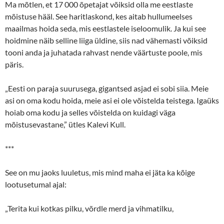
Ma mõtlen, et 17 000 õpetajat võiksid olla me eestlaste
mõistuse hääl. See haritlaskond, kes aitab hullumeelses
maailmas hoida seda, mis eestlastele iseloomulik. Ja kui see
hoidmine näib selline liiga üldine, siis nad vähemasti võiksid
tooni anda ja juhatada rahvast nende väärtuste poole, mis
päris.
„Eesti on paraja suurusega, gigantsed asjad ei sobi siia. Meie
asi on oma kodu hoida, meie asi ei ole võistelda teistega. Igaüks
hoiab oma kodu ja selles võistelda on kuidagi väga
mõistusevastane,” ütles Kalevi Kull.
***
See on mu jaoks luuletus, mis mind maha ei jäta ka kõige
lootusetumal ajal:
„Terita kui kotkas pilku, võrdle merd ja vihmatilku,