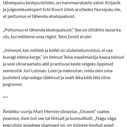
tähelepanu keskpunktides, on hammasrataste vahel. Kirjanik
ja julgeolekuekspert Erki Koort ütleb arutledes Nursipalu üle,
et pettumus ei tähenda ebalojaalsust.
„Pettumus ei tähenda ebalojaalsust.” See on ülitähtis lause ka
siis, kui mõtleme oma riigist. Teist Eestit ei ole!
„Inimesel, kes mõtleb ja kellel on südametunnistus, ei saa
kunagi olema kerge,” on öelnud Teise maailmasõja kaasa teinud
ja seal sõnaraamatu abil prantsuse keele selgeks õppinud
semiootik Juri Lotman. Loen ja meenutan, mida olen oma
juutidest sõpradega rääkinud ja sealt ikka käib läbi sõna
pogromm.
***
Ämbliku-uurija Mart Meriste sõnastas „Osooni“ saates
peamise, õieti tuli see tal lihtsalt ja loomulikult: „Nagu väga
keeruliste asjadega siiamaani on, on inimese loodud asjad