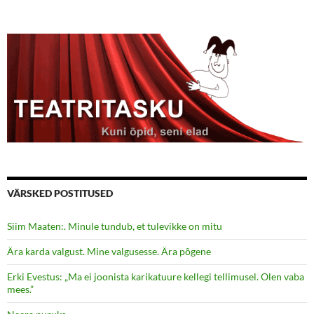
VÄRSKED POSTITUSED
Siim Maaten:. Minule tundub, et tulevikke on mitu
Ära karda valgust. Mine valgusesse. Ära põgene
Erki Evestus: „Ma ei joonista karikatuure kellegi tellimusel. Olen vaba
mees.”