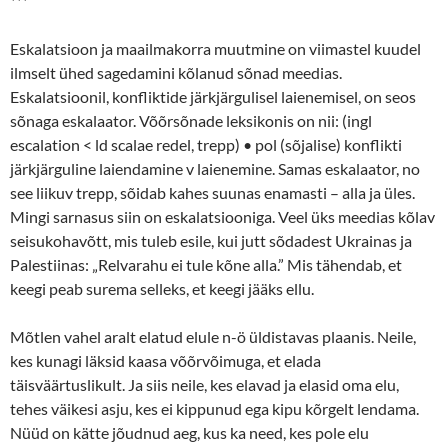
***
Eskalatsioon ja maailmakorra muutmine on viimastel kuudel
ilmselt ühed sagedamini kõlanud sõnad meedias.
Eskalatsioonil, konfliktide järkjärgulisel laienemisel, on seos
sõnaga eskalaator. Võõrsõnade leksikonis on nii: (ingl
escalation < ld scalae redel, trepp) • pol (sõjalise) konflikti
järkjärguline laiendamine v laienemine. Samas eskalaator, no
see liikuv trepp, sõidab kahes suunas enamasti – alla ja üles.
Mingi sarnasus siin on eskalatsiooniga. Veel üks meedias kõlav
seisukohavõtt, mis tuleb esile, kui jutt sõdadest Ukrainas ja
Palestiinas: „Relvarahu ei tule kõne alla.” Mis tähendab, et
keegi peab surema selleks, et keegi jääks ellu.
Mõtlen vahel aralt elatud elule n-ö üldistavas plaanis. Neile,
kes kunagi läksid kaasa võõrvõimuga, et elada
täisväärtuslikult. Ja siis neile, kes elavad ja elasid oma elu,
tehes väikesi asju, kes ei kippunud ega kipu kõrgelt lendama.
Nüüd on kätte jõudnud aeg, kus ka need, kes pole elu