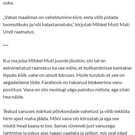
oska.
„Vabas maailmas on vaheldumine kiire, seda võib pidada
loomulikuks ja/või halastamatuks,” kirjutab Mihkel Mutt Mati
Undi raamatus.
***
Kui ma juba Mihkel Muti juurde jõudsin, siis tal on
eelnimetatud raamatus ka see mõte, et kolikambrisse kantakse
lõpuks kõik, vahe on ainult kiiruses. Mulle tundub, et see on
aegadeülene tõde. Facebook on hakanud blokeerima vanu
postitusi. Vana on siin muidugi väga painduv mõiste, aga siiski
hea näide.
Teatud vanuses märkad põlvkondade vahetust ja võib tekkida
hirm ajast maha jääda. Mõni vana siis kiirustab ja ega see
miskit head kaasa ei too. Samas süveneb just vanusega
tahtmine ja oskus ajas tagasi vaadata ja sellest, mis seal näed