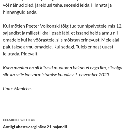
või näinud oled, järeldusi teha, seoseid leida. Hinnata ja
hinnanguid anda.
Kui mõtlen Peeter Volkonski tõlgitud tunnipalvetele, mis 12.
sajandist ja millest ikka lipsab läbi, et issand heida armu nii
omadele kui ka võõrastele, siis mõistan erinevust. Meie ajal
palutakse armu omadele. Kui sedagi. Tuleb ennast uuesti
leiutada. Pidevalt.
Kuna maailm on nii kiiresti muutuma hakanud nagu ilm, siis olgu
siin ka selle loo vormistamise kuupäev 1. november 2023.
Ilmus Maalehes.
Postituste
EELMINE POSTITUS
töölaud
Antiigi ahastav argipäev 21. sajandil