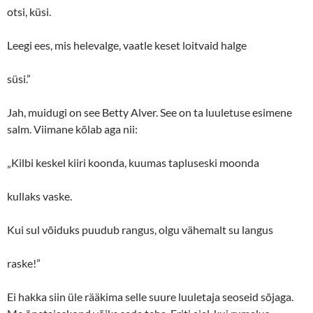
otsi, küsi.
Leegi ees, mis helevalge, vaatle keset loitvaid halge
süsi.”
Jah, muidugi on see Betty Alver. See on ta luuletuse esimene
salm. Viimane kõlab aga nii:
„Kilbi keskel kiiri koonda, kuumas tapluseski moonda
kullaks vaske.
Kui sul võiduks puudub rangus, olgu vähemalt su langus
raske!”
Ei hakka siin üle rääkima selle suure luuletaja seoseid sõjaga.