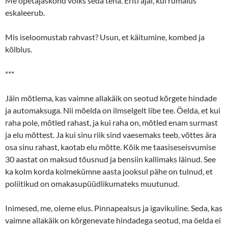
Me õpetajaskond võiks seda teha. Eriti ajal, kui rumalus
eskaleerub.
Mis iseloomustab rahvast? Usun, et käitumine, kombed ja
kõlblus.
***
Jäin mõtlema, kas vaimne allakäik on seotud kõrgete hindade
ja automaksuga. Nii mõelda on ilmselgelt libe tee. Öelda, et kui
raha pole, mõtled rahast, ja kui raha on, mõtled enam surmast
ja elu mõttest. Ja kui sinu riik sind vaesemaks teeb, võttes ära
osa sinu rahast, kaotab elu mõtte. Kõik me taasiseseisvumise
30 aastat on maksud tõusnud ja bensiin kallimaks läinud. See
ka kolm korda kolmekümne aasta jooksul pähe on tulnud, et
poliitikud on omakasupüüdlikumateks muutunud.
Inimesed, me, oleme elus. Pinnapealsus ja igavikuline. Seda, kas
vaimne allakäik on kõrgenevate hindadega seotud, ma öelda ei