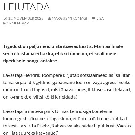
LEIUTADA
15. NOVEMBER 2023
MARGUS MIKOMÄGI
LISA
KOMMENTAAR
Tigedust on palju meid ümbritsevas Eestis. Ma maailmale
seda üldistama ei hakka, ehkki tunne on, et sealt meie
tigedusele hoogu antakse.
Lavastaja Hendrik Toompere kirjutab sotsiaalmeedias (säilitan
tema kirjapildi): „yldine igapäevane foon on väga agressiivseks
muutund. neid lugusid, mis tänaval, poes, liikluses aset leiavad,
on kymneid. ei viitsi kõiki kirjeldada.”
Lavastaja ja näitekirjanik Urmas Lennukiga kõneleme
loomingust. Jõuame jutuga sinna, et ühte tööd tehes puhkad
teisest. Ja siis ta ütleb: „Rahvas vajaks hädasti puhkust. Vaesus
on liiga suureks kasvanud.”