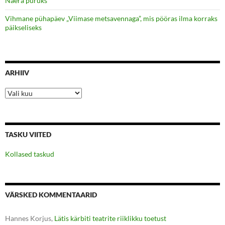
Naera puruks
Vihmane pühapäev „Viimase metsavennaga”, mis pööras ilma korraks
päikseliseks
ARHIIV
Arhiiv
TASKU VIITED
Kollased taskud
VÄRSKED KOMMENTAARID
Hannes Korjus
,
Lätis kärbiti teatrite riiklikku toetust