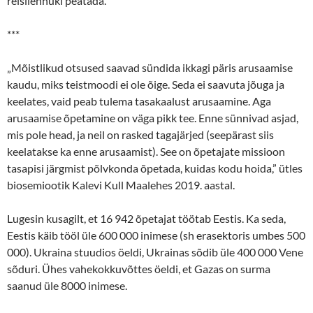
reisilennuki peatada.
***
„Mõistlikud otsused saavad sündida ikkagi päris arusaamise
kaudu, miks teistmoodi ei ole õige. Seda ei saavuta jõuga ja
keelates, vaid peab tulema tasakaalust arusaamine. Aga
arusaamise õpetamine on väga pikk tee. Enne sünnivad asjad,
mis pole head, ja neil on rasked tagajärjed (seepärast siis
keelatakse ka enne arusaamist). See on õpetajate missioon
tasapisi järgmist põlvkonda õpetada, kuidas kodu hoida,” ütles
biosemiootik Kalevi Kull Maalehes 2019. aastal.
Lugesin kusagilt, et 16 942 õpetajat töötab Eestis. Ka seda,
Eestis käib tööl üle 600 000 inimese (sh erasektoris umbes 500
000). Ukraina stuudios öeldi, Ukrainas sõdib üle 400 000 Vene
sõduri. Ühes vahekokkuvõttes öeldi, et Gazas on surma
saanud üle 8000 inimese.