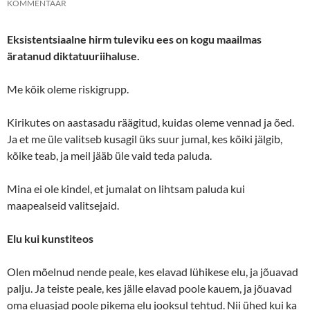
KOMMENTAAR
Eksistentsiaalne hirm tuleviku ees on kogu maailmas
äratanud diktatuuriihaluse.
Me kõik oleme riskigrupp.
Kirikutes on aastasadu räägitud, kuidas oleme vennad ja õed.
Ja et me üle valitseb kusagil üks suur jumal, kes kõiki jälgib,
kõike teab, ja meil jääb üle vaid teda paluda.
Mina ei ole kindel, et jumalat on lihtsam paluda kui
maapealseid valitsejaid.
Elu kui kunstiteos
Olen mõelnud nende peale, kes elavad lühikese elu, ja jõuavad
palju. Ja teiste peale, kes jälle elavad poole kauem, ja jõuavad
oma eluasjad poole pikema elu jooksul tehtud. Nii ühed kui ka