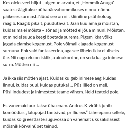
Kes oleks veel hiljuti julgenud arvata, et „Hommik Anuga“
saates räägitakse pühapäevahommikuses ninnu-nännu-
päikeses surmast. Nüüd see on nii: kliiniline psühholoog
räägib. Räägib pikalt, puudutavalt. Jään kuulama ja mõistan,
kuidas ma ei mõista – sõnad ja mõtted ei jõua minuni. Mõistan,
et mind ei suuda keegi õpetada surema. Pigem ikka võiks
jagada elamise kogemust. Pole võimalik jagada kogemust
surnuna. Ehk vaid fantaseerida, aga see läheks ikka eluliseks
üle. Nii nagu elu on isklik ja ainukordne, on seda ka iga inimese
surm. Mõtlen nii …
Ja ikka siis mõtlen ajast. Kuidas kulgeb inimese aeg, kuidas
linnul, kuidas puul, kuidas putukal … Püsililled on meil.
Püsilindudest ja inimestest teame vähem. Neid teateid pole.
Esivanemaid uuritakse üha enam. Andrus Kivirähk juhib
komöödias „Talupojad tantsivad, prillid ees” tähelepanu sellele,
kuidas kõigi eestlaste suguvõssa on vähemalt üks sakslasest
mõisnik kõrvalhüpet teinud.