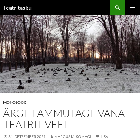
Liigu
Otsi
Teatritasku
sisu
PEAME
juurde
MONOLOOG
ÄRGE LAMMUTAGE VANA
TEATRIT VEEL
31. DETSEMBER 2021
MARGUS MIKOMÄGI
LISA