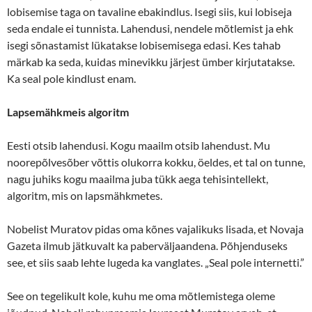
lobisemise taga on tavaline ebakindlus. Isegi siis, kui lobiseja
seda endale ei tunnista. Lahendusi, nendele mõtlemist ja ehk
isegi sõnastamist lükatakse lobisemisega edasi. Kes tahab
märkab ka seda, kuidas minevikku järjest ümber kirjutatakse.
Ka seal pole kindlust enam.
Lapsemähkmeis algoritm
Eesti otsib lahendusi. Kogu maailm otsib lahendust. Mu
noorepõlvesõber võttis olukorra kokku, öeldes, et tal on tunne,
nagu juhiks kogu maailma juba tükk aega tehisintellekt,
algoritm, mis on lapsmähkmetes.
Nobelist Muratov pidas oma kõnes vajalikuks lisada, et Novaja
Gazeta ilmub jätkuvalt ka paberväljaandena. Põhjenduseks
see, et siis saab lehte lugeda ka vanglates. „Seal pole internetti.”
See on tegelikult kole, kuhu me oma mõtlemistega oleme