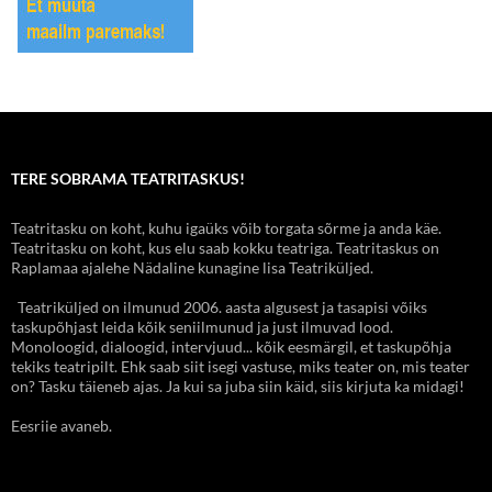
TERE SOBRAMA TEATRITASKUS!
Teatritasku on koht, kuhu igaüks võib torgata sõrme ja anda käe.
Teatritasku on koht, kus elu saab kokku teatriga. Teatritaskus on
Raplamaa ajalehe Nädaline kunagine lisa Teatriküljed.
Teatriküljed on ilmunud 2006. aasta algusest ja tasapisi võiks
taskupõhjast leida kõik seniilmunud ja just ilmuvad lood.
Monoloogid, dialoogid, intervjuud... kõik eesmärgil, et taskupõhja
tekiks teatripilt. Ehk saab siit isegi vastuse, miks teater on, mis teater
on? Tasku täieneb ajas. Ja kui sa juba siin käid, siis kirjuta ka midagi!
Eesriie avaneb.