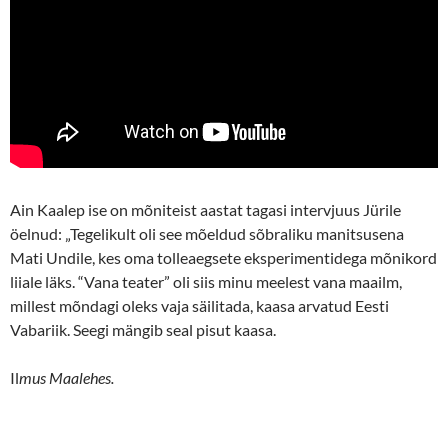
Ain Kaalep ise on mõniteist aastat tagasi intervjuus Jürile
öelnud: „Tegelikult oli see mõeldud sõbraliku manitsusena
Mati Undile, kes oma tolleaegsete eksperimentidega mõnikord
liiale läks. “Vana teater” oli siis minu meelest vana maailm,
millest mõndagi oleks vaja säilitada, kaasa arvatud Eesti
Vabariik. Seegi mängib seal pisut kaasa.
Il
mus Maalehes.