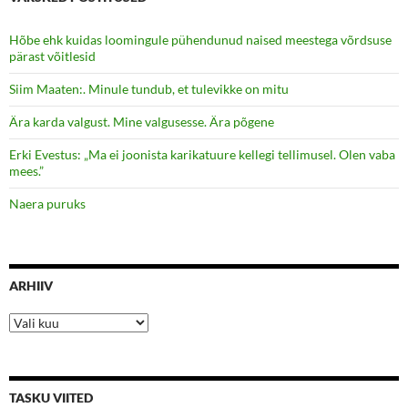
Hõbe ehk kuidas loomingule pühendunud naised meestega võrdsuse
pärast võitlesid
Siim Maaten:. Minule tundub, et tulevikke on mitu
Ära karda valgust. Mine valgusesse. Ära põgene
Erki Evestus: „Ma ei joonista karikatuure kellegi tellimusel. Olen vaba
mees.”
Naera puruks
ARHIIV
Arhiiv
TASKU VIITED