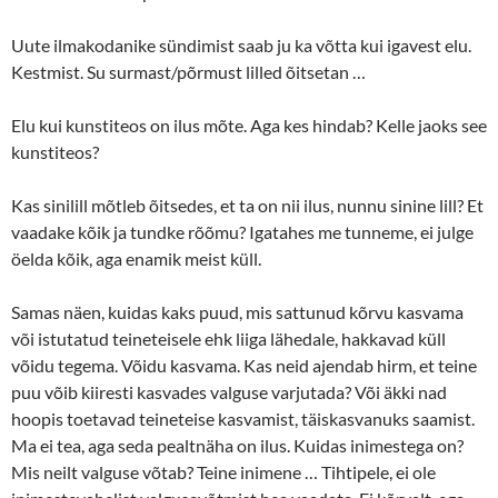
Uute ilmakodanike sündimist saab ju ka võtta kui igavest elu.
Kestmist. Su surmast/põrmust lilled õitsetan …
Elu kui kunstiteos on ilus mõte. Aga kes hindab? Kelle jaoks see
kunstiteos?
Kas sinilill mõtleb õitsedes, et ta on nii ilus, nunnu sinine lill? Et
vaadake kõik ja tundke rõõmu? Igatahes me tunneme, ei julge
öelda kõik, aga enamik meist küll.
Samas näen, kuidas kaks puud, mis sattunud kõrvu kasvama
või istutatud teineteisele ehk liiga lähedale, hakkavad küll
võidu tegema. Võidu kasvama. Kas neid ajendab hirm, et teine
puu võib kiiresti kasvades valguse varjutada? Või äkki nad
hoopis toetavad teineteise kasvamist, täiskasvanuks saamist.
Ma ei tea, aga seda pealtnäha on ilus. Kuidas inimestega on?
Mis neilt valguse võtab? Teine inimene … Tihtipele, ei ole