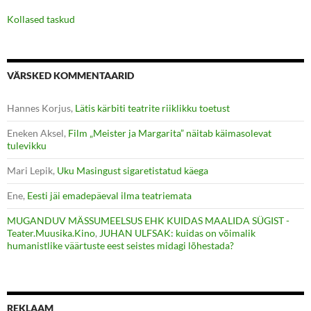
Kollased taskud
VÄRSKED KOMMENTAARID
Hannes Korjus
,
Lätis kärbiti teatrite riiklikku toetust
Eneken Aksel
,
Film „Meister ja Margarita” näitab käimasolevat
tulevikku
Mari Lepik
,
Uku Masingust sigaretistatud käega
Ene
,
Eesti jäi emadepäeval ilma teatriemata
MUGANDUV MÄSSUMEELSUS EHK KUIDAS MAALIDA SÜGIST -
Teater.Muusika.Kino
,
JUHAN ULFSAK: kuidas on võimalik
humanistlike väärtuste eest seistes midagi lõhestada?
REKLAAM