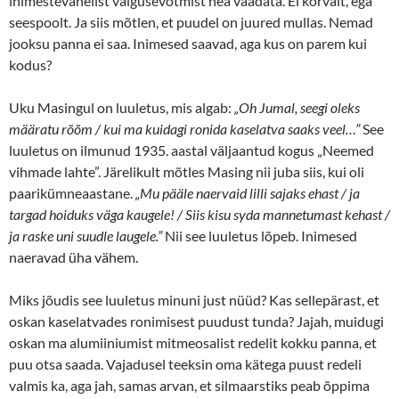
inimestevahelist valgusevõtmist hea vaadata. Ei kõrvalt, ega
seespoolt. Ja siis mõtlen, et puudel on juured mullas. Nemad
jooksu panna ei saa. Inimesed saavad, aga kus on parem kui
kodus?
Uku Masingul on luuletus, mis algab:
„Oh Jumal, seegi oleks
määratu rõõm / kui ma kuidagi ronida kaselatva saaks veel…”
See
luuletus on ilmunud 1935. aastal väljaantud kogus „Neemed
vihmade lahte”. Järelikult mõtles Masing nii juba siis, kui oli
paarikümneaastane.
„Mu pääle naervaid lilli sajaks ehast / ja
targad hoiduks väga kaugele! / Siis kisu syda mannetumast kehast /
ja raske uni suudle laugele.”
Nii see luuletus lõpeb. Inimesed
naeravad üha vähem.
Miks jõudis see luuletus minuni just nüüd? Kas sellepärast, et
oskan kaselatvades ronimisest puudust tunda? Jajah, muidugi
oskan ma alumiiniumist mitmeosalist redelit kokku panna, et
puu otsa saada. Vajadusel teeksin oma kätega puust redeli
valmis ka, aga jah, samas arvan, et silmaarstiks peab õppima