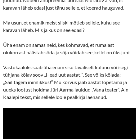
jõudnud. Nobeli rahupreemia laureaat Muratov arvab, et
karavan läheb edasi just tänu sellele, et koerad hauguvad.
Ma usun, et enamik meist siiski mõtleb sellele, kuhu see
karavan läheb. Mis ja kus on see edasi?
Üha enam on samas neid, kes kohmavad, et rumalast
olukorrast päästab sõda ja sõja võidab see, kellel on üks juht.
Vastukaaluks saab üha enam sisu tavaliselt kulunu või isegi
tühjana kõlav soov „Head uut aastat!“. See võiks kõlada:
„Säilitagem inimlikkus!“ Mu kõrvus jääb aastat lõpetama ja
uueks lootust hoidma Jüri Aarma lauldud „Vana teater“. Ain
Kaalepi tekst, mis sellele loole pealkirja laenanud.