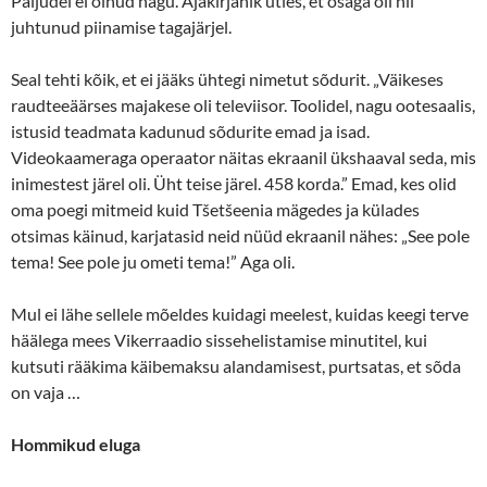
Paljudel ei olnud nägu. Ajakirjanik ütles, et osaga oli nii
juhtunud piinamise tagajärjel.
Seal tehti kõik, et ei jääks ühtegi nimetut sõdurit. „Väikeses
raudteeäärses majakese oli televiisor. Toolidel, nagu ootesaalis,
istusid teadmata kadunud sõdurite emad ja isad.
Videokaameraga operaator näitas ekraanil ükshaaval seda, mis
inimestest järel oli. Üht teise järel. 458 korda.” Emad, kes olid
oma poegi mitmeid kuid Tšetšeenia mägedes ja külades
otsimas käinud, karjatasid neid nüüd ekraanil nähes: „See pole
tema! See pole ju ometi tema!” Aga oli.
Mul ei lähe sellele mõeldes kuidagi meelest, kuidas keegi terve
häälega mees Vikerraadio sissehelistamise minutitel, kui
kutsuti rääkima käibemaksu alandamisest, purtsatas, et sõda
on vaja …
Hommikud eluga