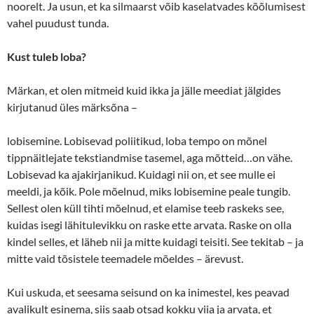
noorelt. Ja usun, et ka silmaarst võib kaselatvades kõõlumisest
vahel puudust tunda.
Kust tuleb loba?
Märkan, et olen mitmeid kuid ikka ja jälle meediat jälgides
kirjutanud üles märksõna –
lobisemine. Lobisevad poliitikud, loba tempo on mõnel
tippnäitlejate tekstiandmise tasemel, aga mõtteid…on vähe.
Lobisevad ka ajakirjanikud. Kuidagi nii on, et see mulle ei
meeldi, ja kõik. Pole mõelnud, miks lobisemine peale tungib.
Sellest olen küll tihti mõelnud, et elamise teeb raskeks see,
kuidas isegi lähitulevikku on raske ette arvata. Raske on olla
kindel selles, et läheb nii ja mitte kuidagi teisiti. See tekitab – ja
mitte vaid tõsistele teemadele mõeldes – ärevust.
Kui uskuda, et seesama seisund on ka inimestel, kes peavad
avalikult esinema, siis saab otsad kokku viia ja arvata, et