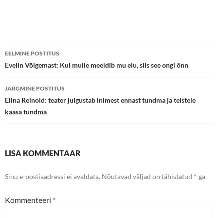
Postituste
EELMINE POSTITUS
töölaud
Evelin Võigemast: Kui mulle meeldib mu elu, siis see ongi õnn
JÄRGMINE POSTITUS
Elina Reinold: teater julgustab inimest ennast tundma ja teistele
kaasa tundma
LISA KOMMENTAAR
Sinu e-postiaadressi ei avaldata.
Nõutavad väljad on tähistatud
*
-ga
Kommenteeri
*