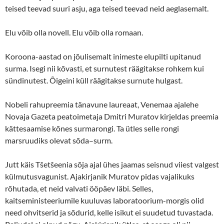
teised teevad suuri asju, aga teised teevad neid aeglasemalt.
Elu võib olla novell. Elu võib olla romaan.
Koroona-aastad on jõulisemalt inimeste elupilti upitanud
surma. Isegi nii kõvasti, et surnutest räägitakse rohkem kui
sündinutest. Õigeini küll räägitakse surnute hulgast.
Nobeli rahupreemia tänavune laureaat, Venemaa ajalehe
Novaja Gazeta peatoimetaja Dmitri Muratov kirjeldas preemia
kättesaamise kõnes surmarongi. Ta ütles selle rongi
marsruudiks olevat sõda–surm.
Jutt käis Tšetšeenia sõja ajal ühes jaamas seisnud viiest valgest
külmutusvagunist. Ajakirjanik Muratov pidas vajalikuks
rõhutada, et neid valvati ööpäev läbi. Selles,
kaitseministeeriumile kuuluvas laboratoorium-morgis olid
need ohvitserid ja sõdurid, kelle isikut ei suudetud tuvastada.