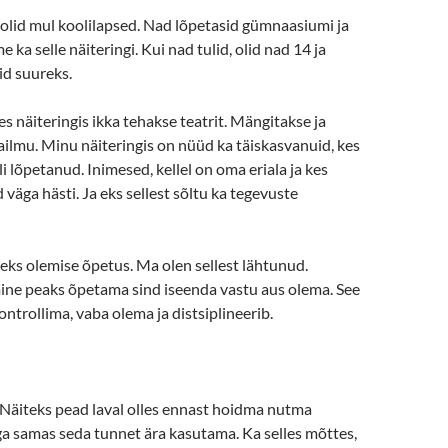
olid mul koolilapsed. Nad lõpetasid gümnaasiumi ja
e ka selle näiteringi. Kui nad tulid, olid nad 14 ja
id suureks.
es näiteringis ikka tehakse teatrit. Mängitakse ja
ilmu. Minu näiteringis on nüüd ka täiskasvanuid, kes
i lõpetanud. Inimesed, kellel on oma eriala ja kes
väga hästi. Ja eks sellest sõltu ka tegevuste
eks olemise õpetus. Ma olen sellest lähtunud.
mine peaks õpetama sind iseenda vastu aus olema. See
ntrollima, vaba olema ja distsiplineerib.
Näiteks pead laval olles ennast hoidma nutma
a samas seda tunnet ära kasutama. Ka selles mõttes,