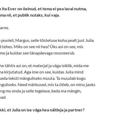
 Ita Ever on öelnud, et tema ei pea laval nutma,
a nii, et publik nutaks, kui vaja.
arne.
 pooleli, Margus, selle tõstetuse koha pealt just Julia
tehes. Miks on see nii hea? Üks asi on see, mis
ime ja kuidas see tänapäevaga resoneerub.
he tähtis asi on, et materjal ja väga isiklik, mida me
 kirjutatud. Aga ime on see, kuidas Julia mind
b seda teksti mänguliseks muuta. Ta muudab kogu
guliseks. Need märkused, mis ta ütleb, on minu jaoks
ning mu enda ja selle tegelase, keda ma mängin,
vad.
ki, et Julia on ise väga hea näitleja ja partner?