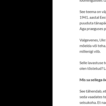
loominguliselt t
See teema on väg
1941. aastal Ees
puuduta tänapäe
Aga praeguses po
Valgevenes, Ukra
mõelda või teha.
millenigi viib.
Selle lavastuse t
olen tõstetud? L
Mis sa sellega 
See tähendab, et
seda vaadates te
seisukoha. Et n