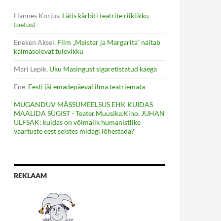
Hannes Korjus
,
Lätis kärbiti teatrite riiklikku
toetust
Eneken Aksel
,
Film „Meister ja Margarita” näitab
käimasolevat tulevikku
Mari Lepik
,
Uku Masingust sigaretistatud käega
Ene
,
Eesti jäi emadepäeval ilma teatriemata
MUGANDUV MÄSSUMEELSUS EHK KUIDAS
MAALIDA SÜGIST - Teater.Muusika.Kino
,
JUHAN
ULFSAK: kuidas on võimalik humanistlike
väärtuste eest seistes midagi lõhestada?
REKLAAM