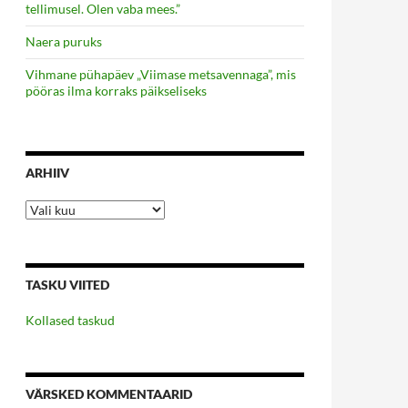
tellimusel. Olen vaba mees.”
Naera puruks
Vihmane pühapäev „Viimase metsavennaga”, mis
pööras ilma korraks päikseliseks
ARHIIV
Arhiiv
TASKU VIITED
Kollased taskud
VÄRSKED KOMMENTAARID