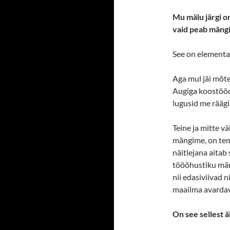
Mu mälu järgi on
vaid peab mängim
See on elementa
Aga mul jäi mõte
Augiga koostööd 
lugusid me rääg
Teine ja mitte vä
mängime, on tema
näitlejana aita
tööõhustiku män
nii edasiviivad 
maailma avarda
On see sellest äk