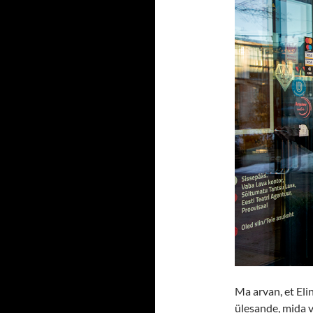
Ma arvan, et Eli
ülesande, mida v