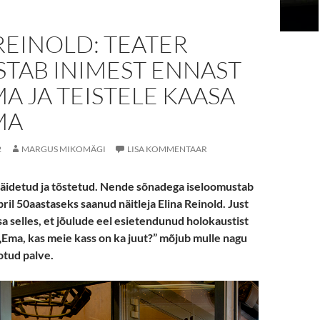
REINOLD: TEATER
STAB INIMEST ENNAST
 JA TEISTELE KAASA
MA
2
MARGUS MIKOMÄGI
LISA KOMMENTAAR
täidetud ja tõstetud. Nende sõnadega iseloomustab
il 50aastaseks saanud näitleja Elina Reinold. Just
a selles, et jõulude eel esietendunud holokaustist
„Ema, kas meie kass on ka juut?” mõjub mulle nagu
otud palve.