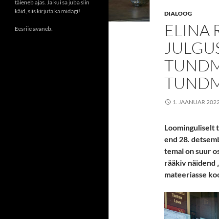
täieneb ajas. Ja kui sa juba siin
käid, siis kirjuta ka midagi!
DIALOOG
ELINA 
Eesriie avaneb.
JULGU
TUNDMA
TUND
1. JAANUAR 202
Loominguliselt 
end 28. detsembr
temal on suur os
rääkiv näidend 
mateeriasse ko