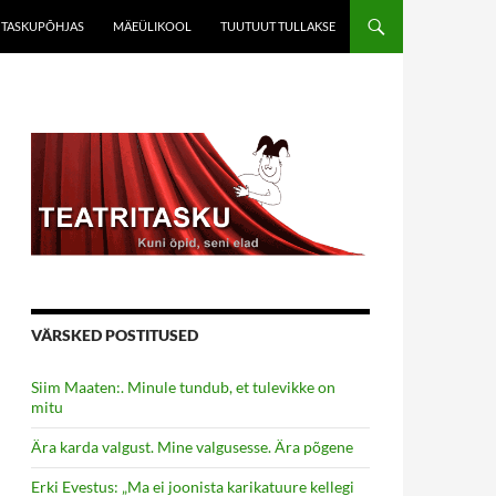
TASKUPÕHJAS
MÄEÜLIKOOL
TUUTUUT TULLAKSE
VÄRSKED POSTITUSED
Siim Maaten:. Minule tundub, et tulevikke on
mitu
Ära karda valgust. Mine valgusesse. Ära põgene
Erki Evestus: „Ma ei joonista karikatuure kellegi