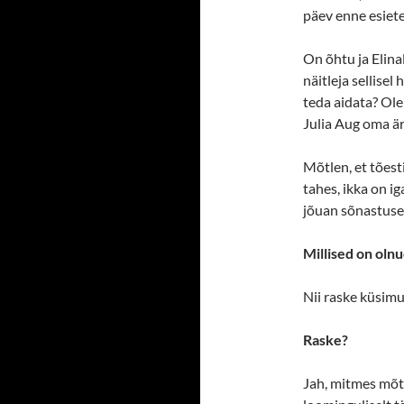
päev enne esiet
On õhtu ja Elina
näitleja sellisel
teda aidata? Ole
Julia Aug oma äre
Mõtlen, et tõesti
tahes, ikka on i
jõuan sõnastuse
Millised on oln
Nii raske küsimu
Raske?
Jah, mitmes mõt