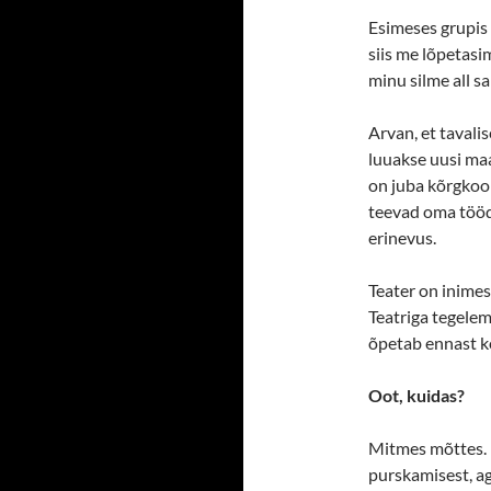
Esimeses grupis 
siis me lõpetasim
minu silme all sa
Arvan, et tavalis
luuakse uusi maa
on juba kõrgkool
teevad oma tööd 
erinevus.
Teater on inimes
Teatriga tegele
õpetab ennast ko
Oot, kuidas?
Mitmes mõttes. 
purskamisest, ag