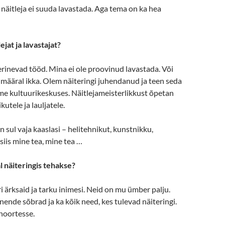
 näitleja ei suuda lavastada. Aga tema on ka hea
ejat ja lavastajat?
erinevad tööd. Mina ei ole proovinud lavastada. Või
l määral ikka. Olem näiteringi juhendanud ja teen seda
e kultuurikeskuses. Näitlejameisterlikkust õpetan
tele ja lauljatele.
 sul vaja kaaslasi – helitehnikut, kunstnikku,
siis mine tea, mine tea …
 näiteringis tehakse?
 ärksaid ja tarku inimesi. Neid on mu ümber palju.
ende sõbrad ja ka kõik need, kes tulevad näiteringi.
noortesse.