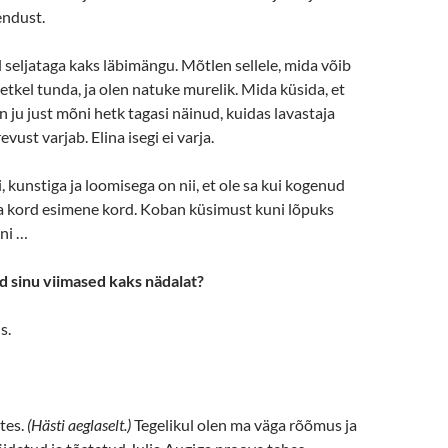
endust.
l seljataga kaks läbimängu. Mõtlen sellele, mida võib
 hetkel tunda, ja olen natuke murelik. Mida küsida, et
n ju just mõni hetk tagasi näinud, kuidas lavastaja
vust varjab. Elina isegi ei varja.
, kunstiga ja loomisega on nii, et ole sa kui kogenud
ga kord esimene kord. Koban küsimust kuni lõpuks
ni …
ud sinu viimased kaks nädalat?
s.
tes.
(Hästi aeglaselt.)
Tegelikul olen ma väga rõõmus ja