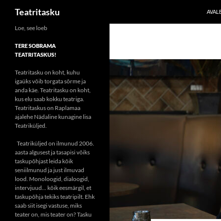
Otsi
Teatritasku
AVAL
Liigu
Loe, see loeb
sisu
TERE SOBRAMA
juurde
TEATRITASKUS!
Teatritasku on koht, kuhu
igaüks võib torgata sõrme ja
anda käe. Teatritasku on koht,
kus elu saab kokku teatriga.
Teatritaskus on Raplamaa
ajalehe Nädaline kunagine lisa
Teatriküljed.
Teatriküljed on ilmunud 2006.
aasta algusest ja tasapisi võiks
taskupõhjast leida kõik
seniilmunud ja just ilmuvad
lood. Monoloogid, dialoogid,
intervjuud... kõik eesmärgil, et
taskupõhja tekiks teatripilt. Ehk
saab siit isegi vastuse, miks
teater on, mis teater on? Tasku