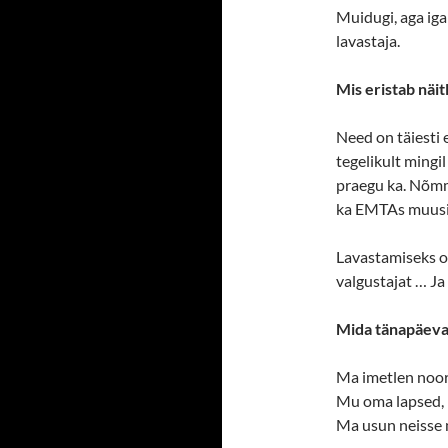
Muidugi, aga iga
lavastaja.
Mis eristab näitl
Need on täiesti 
tegelikult mingi
praegu ka. Nõmm
ka EMTAs muusiku
Lavastamiseks on
valgustajat … Ja 
Mida tänapäeval
Ma imetlen noori
Mu oma lapsed, n
Ma usun neisse 