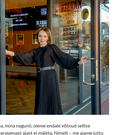
na, mina nagunii, oleme endale võtnud sellise
arasemast ajast ei mäleta. Nimelt – me ajame juttu