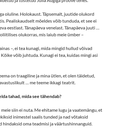
äidetud ja tõstetud Julia Augiga proove tehes.
a oluline. Holokaust. Täpsemalt, juutide olukord
tis. Pealiskaudselt mõeldes võib tunduda, et see ei
va eestlast. Tänapäeva venelast. Tänapäeva juuti …
liitilises olukorras, mis laiub meie ümber –
inas –, ei tea kunagi, mida mingid hullud võivad
 Kõike võib juhtuda. Kunagi ei tea, kuidas mingi asi
eema on traagiline ja mina ütlen, et olen täidetud,
avastuslikult … me teeme ikkagi teatrit.
öelda tahad, mida see tähendab?
 meie siin ei nuta. Me ehitame lugu ja vaatemängu, et
kiksid inimestel saalis tunded ja nad võtaksid
ad hindaksid oma teadmisi ja väärtushinnanguid.