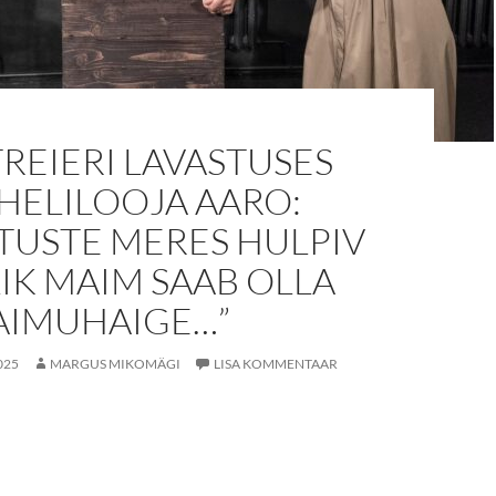
REIERI LAVASTUSES
HELILOOJA AARO:
TUSTE MERES HULPIV
IK MAIM SAAB OLLA
VAIMUHAIGE…”
025
MARGUS MIKOMÄGI
LISA KOMMENTAAR
reieri lavastuses ütleb helilooja Aaro: „Õnnetuste meres hulpiv õ