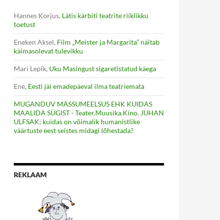
Hannes Korjus
,
Lätis kärbiti teatrite riiklikku
toetust
Eneken Aksel
,
Film „Meister ja Margarita” näitab
käimasolevat tulevikku
Mari Lepik
,
Uku Masingust sigaretistatud käega
Ene
,
Eesti jäi emadepäeval ilma teatriemata
MUGANDUV MÄSSUMEELSUS EHK KUIDAS
MAALIDA SÜGIST - Teater.Muusika.Kino
,
JUHAN
ULFSAK: kuidas on võimalik humanistlike
väärtuste eest seistes midagi lõhestada?
REKLAAM