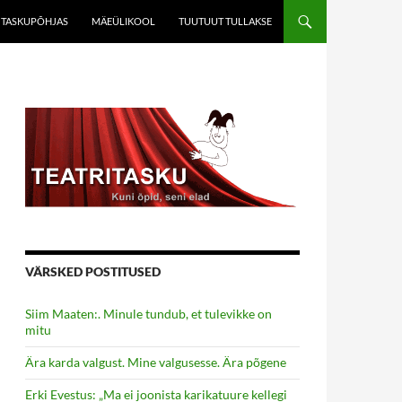
TASKUPÕHJAS
MÄEÜLIKOOL
TUUTUUT TULLAKSE
VÄRSKED POSTITUSED
Siim Maaten:. Minule tundub, et tulevikke on
mitu
Ära karda valgust. Mine valgusesse. Ära põgene
Erki Evestus: „Ma ei joonista karikatuure kellegi