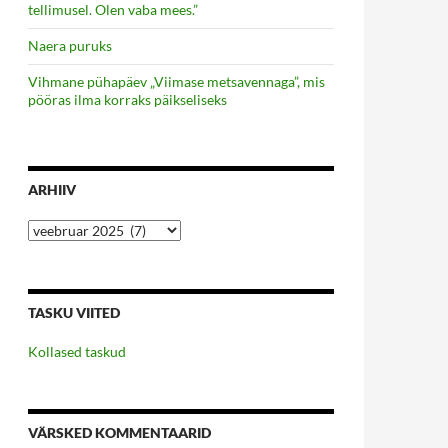
tellimusel. Olen vaba mees.”
Naera puruks
Vihmane pühapäev „Viimase metsavennaga”, mis
pööras ilma korraks päikseliseks
ARHIIV
Arhiiv
TASKU VIITED
Kollased taskud
nnelik maim saab olla vaid vaimuhaige…”
VÄRSKED KOMMENTAARID