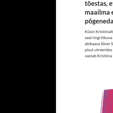
tõestas, 
maailma e
põgeneda
Küsin Kristiinal
seal ringi liikuv
abikaasa Silver 
pisut utreerides 
vastab Kristiina