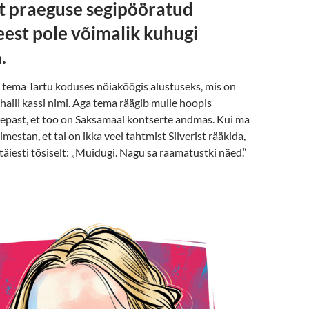
et praeguse segipööratud
est pole võimalik kuhugi
.
t tema Tartu koduses nõiaköögis alustuseks, mis on
a halli kassi nimi. Aga tema räägib mulle hoopis
Sepast, et too on Saksamaal kontserte andmas. Kui ma
imestan, et tal on ikka veel tahtmist Silverist rääkida,
 täiesti tõsiselt: „Muidugi. Nagu sa raamatustki näed.“