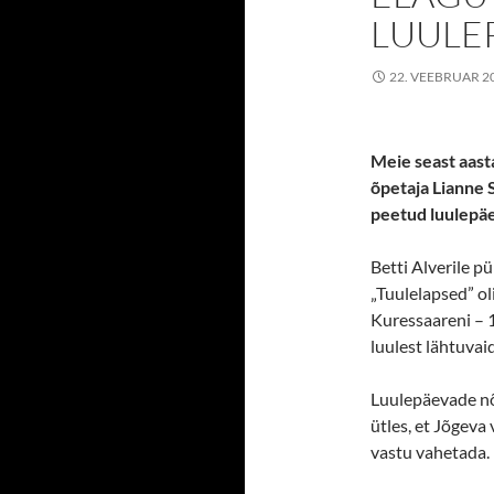
LUULE
22. VEEBRUAR 2
Meie seast aast
õpetaja Lianne 
peetud
luule
pä
Betti Alverile 
„Tuulelapsed” ol
Kuressaareni – 1
luulest lähtuvaid
Luulepäevade nõ
ütles, et Jõgeva
vastu vahetada.