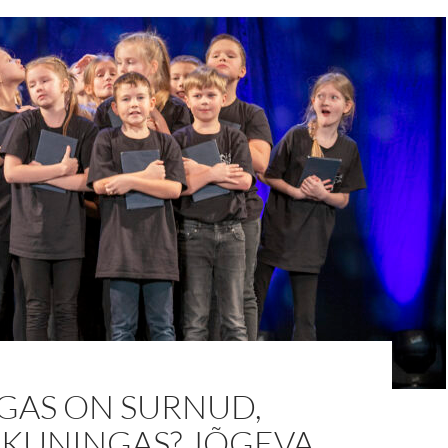
GAS ON SURNUD,
 KUNINGAS? JÕGEVA