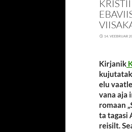
KRISTI
EBAVII
VIISAK
14. VEEBRUAR 2
Kirjanik
K
kujutatak
elu vaatl
vana aja 
romaan „S
ta tagasi 
reisilt. 