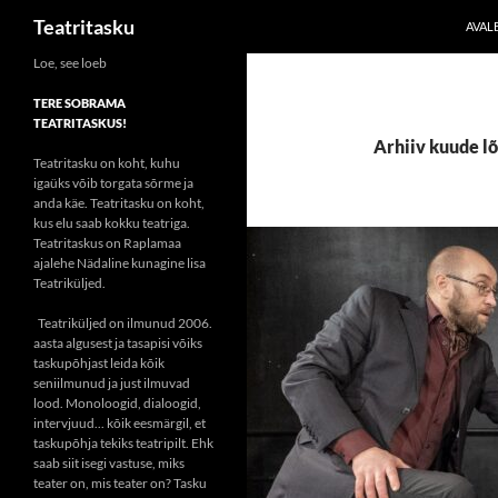
Otsi
Teatritasku
AVAL
Liigu
Loe, see loeb
sisu
TERE SOBRAMA
juurde
TEATRITASKUS!
Arhiiv kuude l
Teatritasku on koht, kuhu
igaüks võib torgata sõrme ja
anda käe. Teatritasku on koht,
kus elu saab kokku teatriga.
Teatritaskus on Raplamaa
ajalehe Nädaline kunagine lisa
Teatriküljed.
Teatriküljed on ilmunud 2006.
aasta algusest ja tasapisi võiks
taskupõhjast leida kõik
seniilmunud ja just ilmuvad
lood. Monoloogid, dialoogid,
intervjuud... kõik eesmärgil, et
taskupõhja tekiks teatripilt. Ehk
saab siit isegi vastuse, miks
teater on, mis teater on? Tasku