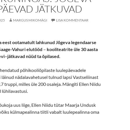
PÄEVAD JÄTKUVAD
025
MARGUS MIKOMÄGI
LISA KOMMENTAAR
a eest ootamatult lahkunud
Jõgeva legendaarse
Saage-
Vahuri
elutööd
–
kooliteatrite
üle 30 aasta
evi
–
jätkavad nüüd ta
õpilased.
pühendatud põhikooliõpilaste luulepäevadele
i läinud nädalavahetusel tulnud lapsi Vastseliinast
7 truppi, milles üle 200 osaleja. Mängiti Ellen Niidu
 lühilavastusi.
ukoja uus liige, Ellen Niidu tütar Maarja Undusk
 võiks külmapealinna tiitli vabalt luulepealinna oma