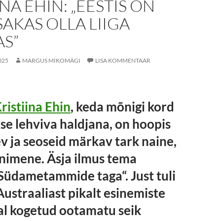
INA EHIN: „EESTIS ON
SAKAS OLLA LIIGA
AS”
025
MARGUS MIKOMÄGI
LISA KOMMENTAAR
ristiina Ehin
, keda mõnigi kord
se lehviva haldjana, on hoopis
ev ja seoseid märkav tark naine,
inimene. Äsja ilmus tema
üdametammide taga“. Just tuli
Austraaliast pikalt esinemiste
Seal kogetud ootamatu seik