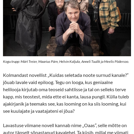
Kogu trupp: Märt Treier, Maarius Pärn, Helvin Kaljula, Anneli Tuulik ja Meelis Põdersoo.
Kolmandast novellist „Kuidas seletada noote surnud kanale?”
jõuab lavale vaid epiloog. Tegu on looga, kus geniaalne
helilooja kirjutab oma teoseid sahtlisse ja tal on selleks terve
kapp, mis teostest, mida ette ei kanta, lausa pungil. Külla tuleb
ajakirjanik ja teemaks see, kas looming on ka siis looming, kui
see kuulajate ja vaatajateni ei jõua?
Lavastuse viimane novell kannab nime „Oaas”, selle mõtte on
autor täpselt sõnastanud kavalehel. Ta küsib, millal me viimati