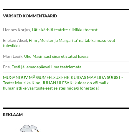
VÄRSKED KOMMENTAARID
Hannes Korjus
,
Lätis kärbiti teatrite riiklikku toetust
Eneken Aksel
,
Film „Meister ja Margarita” näitab käimasolevat
tulevikku
Mari Lepik
,
Uku Masingust sigaretistatud käega
Ene
,
Eesti jäi emadepäeval ilma teatriemata
MUGANDUV MÄSSUMEELSUS EHK KUIDAS MAALIDA SÜGIST -
Teater.Muusika.Kino
,
JUHAN ULFSAK: kuidas on võimalik
humanistlike väärtuste eest seistes midagi lõhestada?
REKLAAM