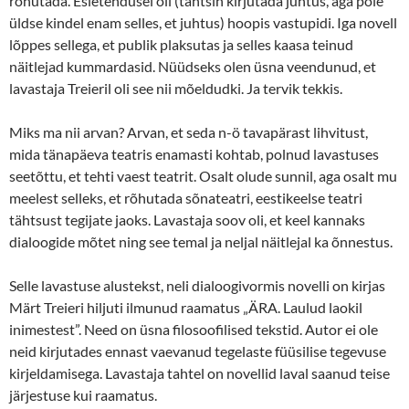
rõhutada. Esietendusel oli (tahtsin kirjutada juhtus, aga pole
üldse kindel enam selles, et juhtus) hoopis vastupidi. Iga novell
lõppes sellega, et publik plaksutas ja selles kaasa teinud
näitlejad kummardasid. Nüüdseks olen üsna veendunud, et
lavastaja Treieril oli see nii mõeldudki. Ja tervik tekkis.
Miks ma nii arvan? Arvan, et seda n-ö tavapärast lihvitust,
mida tänapäeva teatris enamasti kohtab, polnud lavastuses
seetõttu, et tehti vaest teatrit. Osalt olude sunnil, aga osalt mu
meelest selleks, et rõhutada sõnateatri, eestikeelse teatri
tähtsust tegijate jaoks. Lavastaja soov oli, et keel kannaks
dialoogide mõtet ning see temal ja neljal näitlejal ka õnnestus.
Selle lavastuse alustekst, neli dialoogivormis novelli on kirjas
Märt Treieri hiljuti ilmunud raamatus „ÄRA. Laulud laokil
inimestest”. Need on üsna filosoofilised tekstid. Autor ei ole
neid kirjutades ennast vaevanud tegelaste füüsilise tegevuse
kirjeldamisega. Lavastaja tahtel on novellid laval saanud teise
järjestuse kui raamatus.