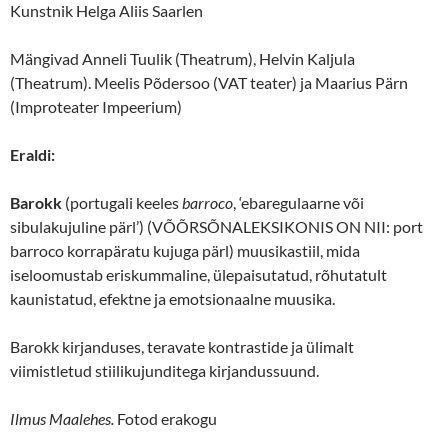
Kunstnik Helga Aliis Saarlen
Mängivad Anneli Tuulik (Theatrum), Helvin Kaljula
(Theatrum). Meelis Põdersoo (VAT teater) ja Maarius Pärn
(Improteater Impeerium)
Eraldi:
Barokk
(portugali keeles
barroco
, ‘ebaregulaarne või
sibulakujuline pärl’) (VÕÕRSÕNALEKSIKONIS ON NII: port
barroco korrapäratu kujuga pärl) muusikastiil, mida
iseloomustab eriskummaline, ülepaisutatud, rõhutatult
kaunistatud, efektne ja emotsionaalne muusika.
Barokk kirjanduses, teravate kontrastide ja ülimalt
viimistletud stiilikujunditega kirjandussuund.
Ilmus Maalehes.
Fotod erakogu