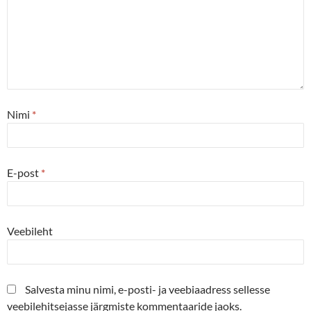
Nimi
*
E-post
*
Veebileht
Salvesta minu nimi, e-posti- ja veebiaadress sellesse
veebilehitsejasse järgmiste kommentaaride jaoks.