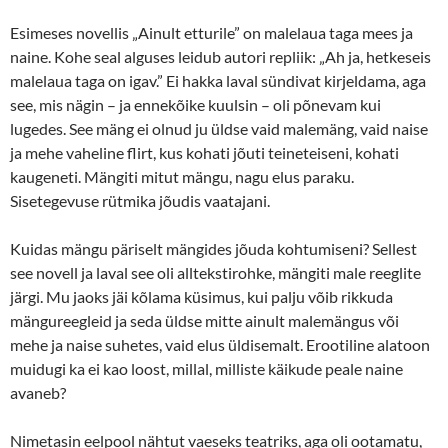
Esimeses novellis „Ainult etturile” on malelaua taga mees ja
naine. Kohe seal alguses leidub autori repliik: „Ah ja, hetkeseis
malelaua taga on igav.” Ei hakka laval sündivat kirjeldama, aga
see, mis nägin – ja ennekõike kuulsin – oli põnevam kui
lugedes. See mäng ei olnud ju üldse vaid malemäng, vaid naise
ja mehe vaheline flirt, kus kohati jõuti teineteiseni, kohati
kaugeneti. Mängiti mitut mängu, nagu elus paraku.
Sisetegevuse rütmika jõudis vaatajani.
Kuidas mängu päriselt mängides jõuda kohtumiseni? Sellest
see novell ja laval see oli alltekstirohke, mängiti male reeglite
järgi. Mu jaoks jäi kõlama küsimus, kui palju võib rikkuda
mängureegleid ja seda üldse mitte ainult malemängus või
mehe ja naise suhetes, vaid elus üldisemalt. Erootiline alatoon
muidugi ka ei kao loost, millal, milliste käikude peale naine
avaneb?
Nimetasin eelpool nähtut vaeseks teatriks, aga oli ootamatu,