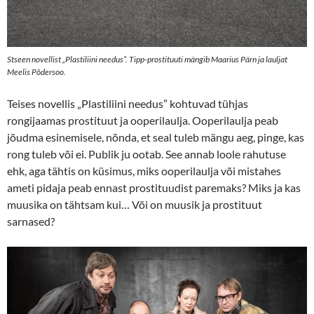
Stseen novellist „Plastiliini needus”. Tipp-prostituuti mängib Maarius Pärn ja lauljat
Meelis Põdersoo.
Teises novellis „Plastiliini needus” kohtuvad tühjas
rongijaamas prostituut ja ooperilaulja. Ooperilaulja peab
jõudma esinemisele, nõnda, et seal tuleb mängu aeg, pinge, kas
rong tuleb või ei. Publik ju ootab. See annab loole rahutuse
ehk, aga tähtis on küsimus, miks ooperilaulja või mistahes
ameti pidaja peab ennast prostituudist paremaks? Miks ja kas
muusika on tähtsam kui… Või on muusik ja prostituut
sarnased?