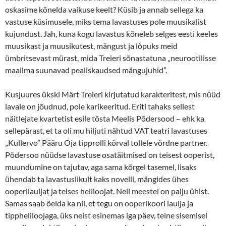
oskasime kõnelda vaikuse keelt? Küsib ja annab sellega ka
vastuse küsimusele, miks tema lavastuses pole muusikalist
kujundust. Jah, kuna kogu lavastus kõneleb selges eesti keeles
muusikast ja muusikutest, mängust ja lõpuks meid
ümbritsevast mürast, mida Treieri sõnastatuna „neurootilisse
maailma suunavad pealiskaudsed mängujuhid”.
Kusjuures ükski Märt Treieri kirjutatud karakteritest, mis nüüd
lavale on jõudnud, pole karikeeritud. Eriti tahaks sellest
näitlejate kvartetist esile tõsta Meelis Põdersood – ehk ka
sellepärast, et ta oli mu hiljuti nähtud VAT teatri lavastuses
„Kullervo” Pääru Oja tipprolli kõrval tollele võrdne partner.
Põdersoo nüüdse lavastuse osatäitmised on teisest ooperist,
muundumine on tajutav, aga sama kõrgel tasemel, lisaks
ühendab ta lavastuslikult kaks novelli, mängides ühes
ooperilauljat ja teises heliloojat. Neil meestel on palju ühist.
Samas saab öelda ka nii, et tegu on ooperikoori laulja ja
tippheliloojaga, üks neist esinemas iga päev, teine sisemisel