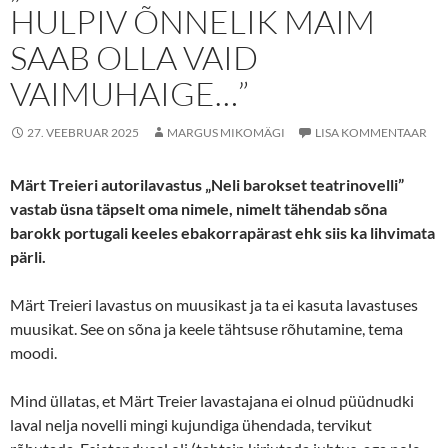
HULPIV ÕNNELIK MAIM
SAAB OLLA VAID
VAIMUHAIGE…”
27. VEEBRUAR 2025
MARGUS MIKOMÄGI
LISA KOMMENTAAR
Märt Treieri autorilavastus „Neli barokset teatrinovelli”
vastab üsna täpselt oma nimele,
nimelt tähendab sõna
barokk portugali keeles
ebakorrapärast ehk siis ka lihvimata
pärli.
Märt Treieri lavastus on muusikast ja ta ei kasuta lavastuses
muusikat. See on sõna ja keele tähtsuse rõhutamine, tema
moodi.
Mind üllatas, et Märt Treier lavastajana ei olnud püüdnudki
laval nelja novelli mingi kujundiga ühendada, tervikut