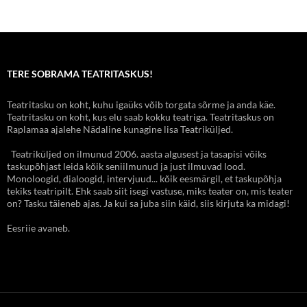
TERE SOBRAMA TEATRITASKUS!
Teatritasku on koht, kuhu igaüks võib torgata sõrme ja anda käe.
Teatritasku on koht, kus elu saab kokku teatriga. Teatritaskus on
Raplamaa ajalehe Nädaline kunagine lisa Teatriküljed.
Teatriküljed on ilmunud 2006. aasta algusest ja tasapisi võiks
taskupõhjast leida kõik seniilmunud ja just ilmuvad lood.
Monoloogid, dialoogid, intervjuud... kõik eesmärgil, et taskupõhja
tekiks teatripilt. Ehk saab siit isegi vastuse, miks teater on, mis teater
on? Tasku täieneb ajas. Ja kui sa juba siin käid, siis kirjuta ka midagi!
Eesriie avaneb.