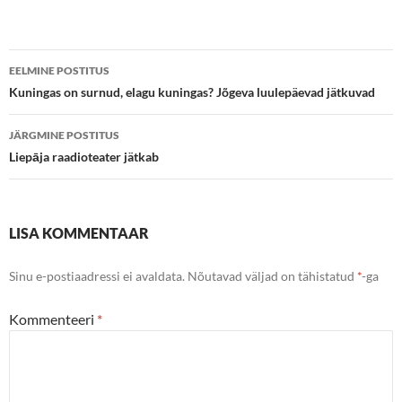
Postituste
EELMINE POSTITUS
töölaud
Kuningas on surnud, elagu kuningas? Jõgeva luulepäevad jätkuvad
JÄRGMINE POSTITUS
Liepāja raadioteater jätkab
LISA KOMMENTAAR
Sinu e-postiaadressi ei avaldata.
Nõutavad väljad on tähistatud
*
-ga
Kommenteeri
*