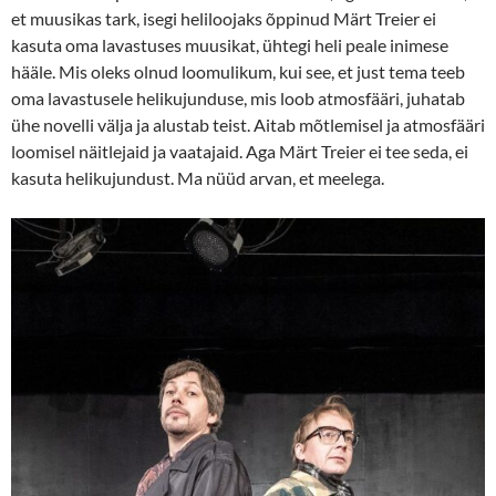
et muusikas tark, isegi heliloojaks õppinud Märt Treier ei
kasuta oma lavastuses muusikat, ühtegi heli peale inimese
hääle. Mis oleks olnud loomulikum, kui see, et just tema teeb
oma lavastusele helikujunduse, mis loob atmosfääri, juhatab
ühe novelli välja ja alustab teist. Aitab mõtlemisel ja atmosfääri
loomisel näitlejaid ja vaatajaid. Aga Märt Treier ei tee seda, ei
kasuta helikujundust. Ma nüüd arvan, et meelega.