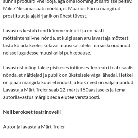
sunnil produktiivne looja, aga oma loomingut sahtlisse peitev.
Miks? Niisama saab mõelda, et Maarius Pärna mängitud
prostituut ja ajakirjanik on ühest tüvest.
Lavastus kestab tund kümme minutit ja on hästi
mõtteintensiivne, nõnda, et kuigi saan aru lavastaja mõttest
lasta kõlada keeles kõlaval muusikal, oleks ma siiski oodanud
neisse lugudesse muusikalisi puhkepause.
Lavastust mängitakse pisikeses intiimses Teoteatri teatrisaalis,
nõnda, et näitlejad ja publik on üksteisele väga lähedal. Hetkel
on plaan mängida kuus etendust ja kõik need on välja müüdud.
Lavastaja Märt Treier saab 22. märtsil 50aastaseks ja tema
autorilavastus märgib seda elutee verstaposti.
Neli barokset teatrinovelli
Autor ja lavastaja Märt Treier