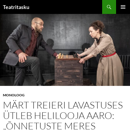
Liigu
Otsi
Teatritasku
sisu
PEAME
juurde
MONOLOOG
MÄRT TREIERI LAVASTUSES
ÜTLEB HELILOOJA AARO:
„ÕNNETUSTE MERES