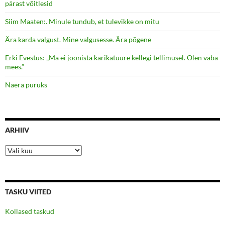
pärast võitlesid
Siim Maaten:. Minule tundub, et tulevikke on mitu
Ära karda valgust. Mine valgusesse. Ära põgene
Erki Evestus: „Ma ei joonista karikatuure kellegi tellimusel. Olen vaba
mees.”
Naera puruks
ARHIIV
Arhiiv
TASKU VIITED
Kollased taskud