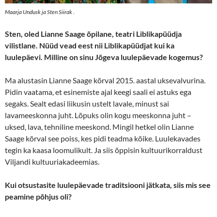
Maarja Undusk ja Sten Siirak .
Sten, oled Lianne Saage õpilane, teatri Liblikapüüdja
vilistlane. Nüüd vead eest nii Liblikapüüdjat kui ka
luulepäevi. Milline on sinu Jõgeva luulepäevade kogemus?
Ma alustasin Lianne Saage kõrval 2015. aastal uksevalvurina.
Pidin vaatama, et esinemiste ajal keegi saali ei astuks ega
segaks. Sealt edasi liikusin ustelt lavale, minust sai
lavameeskonna juht. Lõpuks olin kogu meeskonna juht –
uksed, lava, tehniline meeskond. Mingil hetkel olin Lianne
Saage kõrval see poiss, kes pidi teadma kõike. Luulekavades
tegin ka kaasa loomulikult. Ja siis õppisin kultuurikorraldust
Viljandi kultuuriakadeemias.
Kui otsustasite luulepäevade traditsiooni jätkata, siis mis see
peamine põhjus oli?