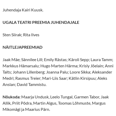
Juhendaja Kairi Kuusk.
UGALA TEATRI PREEMIA JUHENDAJALE
Sten Siirak; Rita Ilves
NÄITLEJAPREEMIAD
Jaak Mäe; Sännilee Lill; Emily Rästas; Käroli Sepp; Laura Tamm;
Markkus Hämarsalu; Hugo Marten Härma; Krisly Jõelain; Anni
Talts; Johann Lillenberg; Joanna Palu; Loore Sikka; Aleksander
Medri; Rasmus Treier; Mari-Liis Saar; Kätlin Kirsipuu; Aleks
Anslan; David Tammistu.
Nõukoda:
Maarja Undusk, Leelo Tungal, Garmen Tabor, Jaak
Allik, Priit Põdra, Martin Algus, Toomas Lõhmuste, Margus
Mikomägi ja Maarius Pärn.