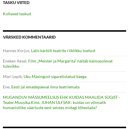
TASKU VIITED
Kollased taskud
VÄRSKED KOMMENTAARID
Hannes Korjus
,
Lätis kärbiti teatrite riiklikku toetust
Eneken Aksel
,
Film „Meister ja Margarita” näitab käimasolevat
tulevikku
Mari Lepik
,
Uku Masingust sigaretistatud käega
Ene
,
Eesti jäi emadepäeval ilma teatriemata
MUGANDUV MÄSSUMEELSUS EHK KUIDAS MAALIDA SÜGIST -
Teater.Muusika.Kino
,
JUHAN ULFSAK: kuidas on võimalik
humanistlike väärtuste eest seistes midagi lõhestada?