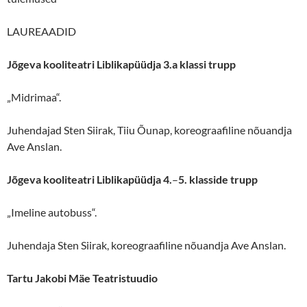
LAUREAADID
Jõgeva kooliteatri Liblikapüüdja 3.a klassi trupp
„Midrimaa“.
Juhendajad Sten Siirak, Tiiu Õunap, koreograafiline nõuandja
Ave Anslan.
Jõgeva kooliteat
ri
Liblikapüüdja 4.
–
5. klasside trupp
„Imeline autobuss“.
Juhendaja Sten Siirak, koreograafiline nõuandja Ave Anslan.
Tartu Jakobi Mäe Teatristuudio