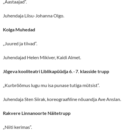
„Aastaajad“.
Juhendaja Liisu-Johanna Olgo.
Kolga Muhedad
„Juured ja tiivad“.
Juhendajad Helen Mikiver, Kaidi Almet.
Jõgeva kooliteat
ri
Liblikapüüdja 6.
–
7. klasside trupp
„Kurbrõõmus lugu mu isa punase tutiga mütsist“.
Juhendaja Sten Siirak, koreograafiline nõuandja Ave Anslan.
Rakvere Linnanoorte Näitetrupp
„Niiti kerimas“.