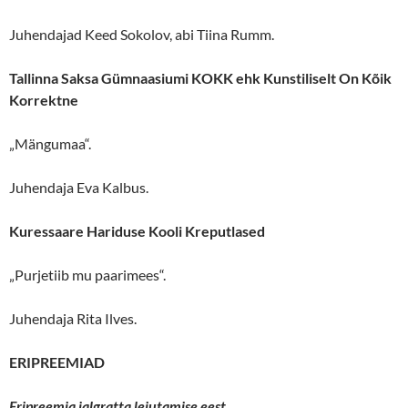
Juhendajad Keed Sokolov, abi Tiina Rumm.
Tallinna Saksa Gümnaasiumi KOKK ehk Kunstiliselt On Kõik
Korrektne
„Mängumaa“.
Juhendaja Eva Kalbus.
Kuressaare Hariduse Kooli Kreputlased
„Purjetiib mu paarimees“.
Juhendaja Rita Ilves.
ERIPREEMIAD
Eripreemia jalgratta leiutamise eest