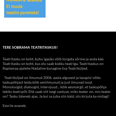
TERE SOBRAMA TEATRITASKUS!
Teatritasku on koht, kuhu igaüks võib torgata sõrme ja anda käe.
Teatritasku on koht, kus elu saab kokku teatriga. Teatritaskus on
Raplamaa ajalehe Nädaline kunagine lisa Teatriküljed.
Teatriküljed on ilmunud 2006. aasta algusest ja tasapisi võiks
taskupõhjast leida kõik seniilmunud ja just ilmuvad lood.
Monoloogid, dialoogid, intervjuud... kõik eesmärgil, et taskupõhja
tekiks teatripilt. Ehk saab siit isegi vastuse, miks teater on, mis teater
on? Tasku täieneb ajas. Ja kui sa juba siin käid, siis kirjuta ka midagi!
Eesriie avaneb.