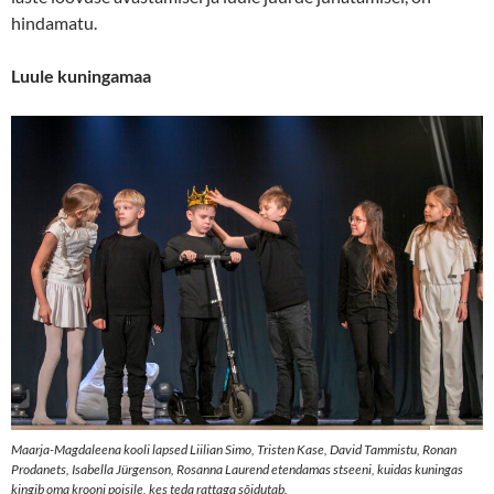
hindamatu.
Luule kuningamaa
Maarja-Magdaleena kooli lapsed Liilian Simo, Tristen Kase, David Tammistu, Ronan
Prodanets, Isabella Jürgenson, Rosanna Laurend etendamas stseeni, kuidas kuningas
kingib oma krooni poisile, kes teda rattaga sõidutab.