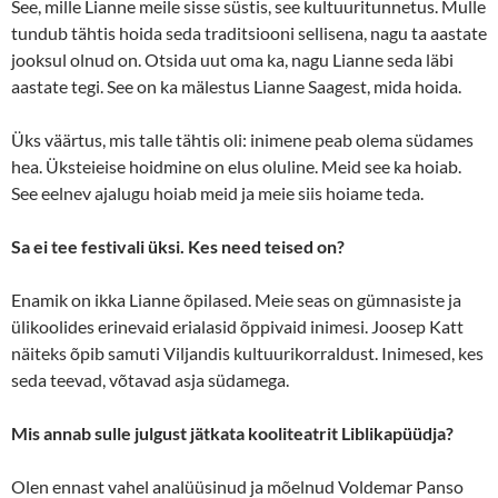
See, mille Lianne meile sisse süstis, see kultuuritunnetus. Mulle
tundub tähtis hoida seda traditsiooni sellisena, nagu ta aastate
jooksul olnud on. Otsida uut oma ka, nagu Lianne seda läbi
aastate tegi. See on ka mälestus Lianne Saagest, mida hoida.
Üks väärtus, mis talle tähtis oli: inimene peab olema südames
hea. Üksteieise hoidmine on elus oluline. Meid see ka hoiab.
See eelnev ajalugu hoiab meid ja meie siis hoiame teda.
Sa ei tee festivali üksi. Kes need teised on?
Enamik on ikka Lianne õpilased. Meie seas on gümnasiste ja
ülikoolides erinevaid erialasid õppivaid inimesi. Joosep Katt
näiteks õpib samuti Viljandis kultuurikorraldust. Inimesed, kes
seda teevad, võtavad asja südamega.
Mis annab sulle julgust jätkata kooliteatrit Liblikapüüdja?
Olen ennast vahel analüüsinud ja mõelnud Voldemar Panso