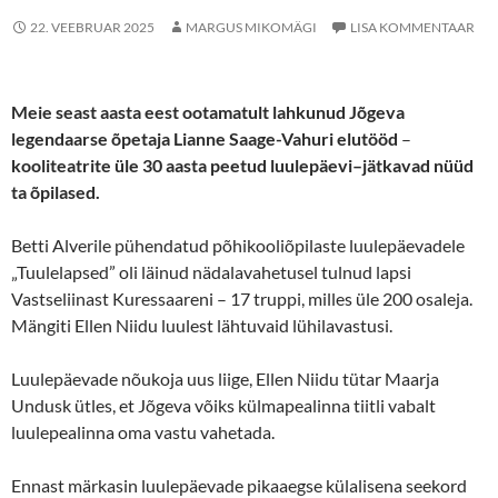
22. VEEBRUAR 2025
MARGUS MIKOMÄGI
LISA KOMMENTAAR
Meie seast aasta eest ootamatult lahkunud
Jõgeva
legendaarse õpetaja Lianne Saage-
Vahuri
elutööd
–
kooliteatrite
üle 30 aasta peetud
luule
päevi
–
jätkavad nüüd
ta
õpilased.
Betti Alverile pühendatud põhikooliõpilaste luulepäevadele
„Tuulelapsed” oli läinud nädalavahetusel tulnud lapsi
Vastseliinast Kuressaareni – 17 truppi, milles üle 200 osaleja.
Mängiti Ellen Niidu luulest lähtuvaid lühilavastusi.
Luulepäevade nõukoja uus liige, Ellen Niidu tütar Maarja
Undusk ütles, et Jõgeva võiks külmapealinna tiitli vabalt
luulepealinna oma vastu vahetada.
Ennast märkasin luulepäevade pikaaegse külalisena seekord