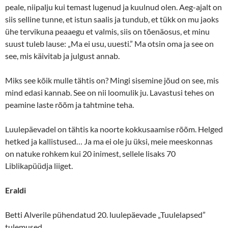
peale, niipalju kui temast lugenud ja kuulnud olen. Aeg-ajalt on
siis selline tunne, et istun saalis ja tundub, et tükk on mu jaoks
ühe tervikuna peaaegu et valmis, siis on tõenäosus, et minu
suust tuleb lause: „Ma ei usu, uuesti.” Ma otsin oma ja see on
see, mis käivitab ja julgust annab.
Miks see kõik mulle tähtis on? Mingi sisemine jõud on see, mis
mind edasi kannab. See on nii loomulik ju. Lavastusi tehes on
peamine laste rõõm ja tahtmine teha.
Luulepäevadel on tähtis ka noorte kokkusaamise rõõm. Helged
hetked ja kallistused… Ja ma ei ole ju üksi, meie meeskonnas
on natuke rohkem kui 20 inimest, sellele lisaks 70
Liblikapüüdja liiget.
Eraldi
Betti Alverile pühendatud 20. luulepäevade „Tuulelapsed”
tulemused