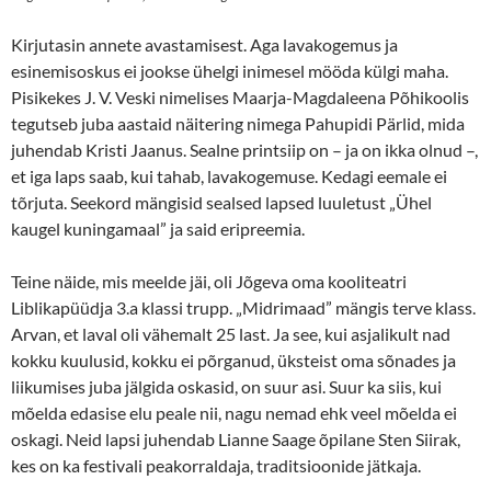
Kirjutasin annete avastamisest. Aga lavakogemus ja
esinemisoskus ei jookse ühelgi inimesel mööda külgi maha.
Pisikekes J. V. Veski nimelises Maarja-Magdaleena Põhikoolis
tegutseb juba aastaid näitering nimega Pahupidi Pärlid, mida
juhendab Kristi Jaanus. Sealne printsiip on – ja on ikka olnud –,
et iga laps saab, kui tahab, lavakogemuse. Kedagi eemale ei
tõrjuta. Seekord mängisid sealsed lapsed luuletust „Ühel
kaugel kuningamaal” ja said eripreemia.
Teine näide, mis meelde jäi, oli Jõgeva oma kooliteatri
Liblikapüüdja 3.a klassi trupp. „Midrimaad” mängis terve klass.
Arvan, et laval oli vähemalt 25 last. Ja see, kui asjalikult nad
kokku kuulusid, kokku ei põrganud, üksteist oma sõnades ja
liikumises juba jälgida oskasid, on suur asi. Suur ka siis, kui
mõelda edasise elu peale nii, nagu nemad ehk veel mõelda ei
oskagi. Neid lapsi juhendab Lianne Saage õpilane Sten Siirak,
kes on ka festivali peakorraldaja, traditsioonide jätkaja.