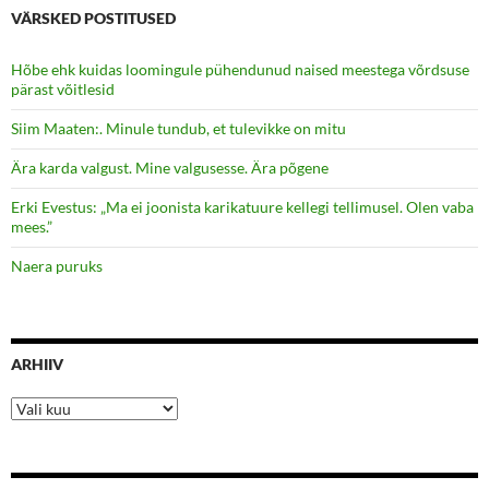
VÄRSKED POSTITUSED
Hõbe ehk kuidas loomingule pühendunud naised meestega võrdsuse
pärast võitlesid
Siim Maaten:. Minule tundub, et tulevikke on mitu
Ära karda valgust. Mine valgusesse. Ära põgene
Erki Evestus: „Ma ei joonista karikatuure kellegi tellimusel. Olen vaba
mees.”
Naera puruks
ARHIIV
Arhiiv