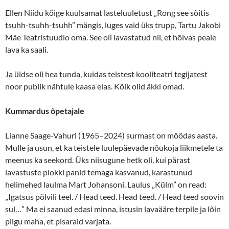
Ellen Niidu kõige kuulsamat lasteluuletust „Rong see sõitis
tsuhh-tsuhh-tsuhh” mängis, luges vaid üks trupp, Tartu Jakobi
Mäe Teatristuudio oma. See oli lavastatud nii, et hõivas peale
lava ka saali.
Ja üldse oli hea tunda, kuidas teistest kooliteatri tegijatest
noor publik nähtule kaasa elas. Kõik olid äkki omad.
Kummardus õpetajale
Lianne Saage-Vahuri (1965–2024) surmast on möödas aasta.
Mulle ja usun, et ka teistele luulepäevade nõukoja liikmetele ta
meenus ka seekord. Üks niisugune hetk oli, kui pärast
lavastuste plokki panid temaga kasvanud, karastunud
helimehed laulma Mart Johansoni. Laulus „Külm” on read:
„Igatsus põlvili teel. / Head teed. Head teed. / Head teed soovin
sul…” Ma ei saanud edasi minna, istusin lavaääre terpile ja lõin
pilgu maha, et pisaraid varjata.