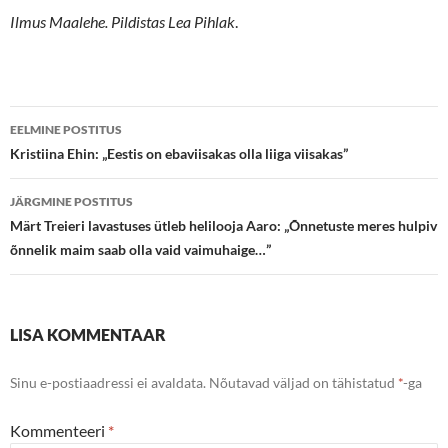
Ilmus Maalehe. Pildistas Lea Pihlak
.
Postituste
EELMINE POSTITUS
töölaud
Kristiina Ehin: „Eestis on ebaviisakas olla liiga viisakas”
JÄRGMINE POSTITUS
Märt Treieri lavastuses ütleb helilooja Aaro: „Õnnetuste meres hulpiv
õnnelik maim saab olla vaid vaimuhaige…”
LISA KOMMENTAAR
Sinu e-postiaadressi ei avaldata.
Nõutavad väljad on tähistatud
*
-ga
Kommenteeri
*