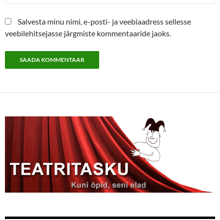
Salvesta minu nimi, e-posti- ja veebiaadress sellesse
veebilehitsejasse järgmiste kommentaaride jaoks.