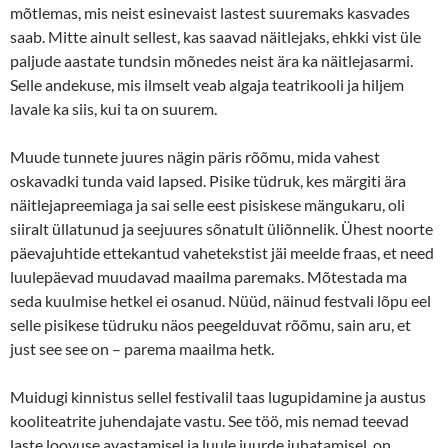
mõtlemas, mis neist esinevaist lastest suuremaks kasvades
saab. Mitte ainult sellest, kas saavad näitlejaks, ehkki vist üle
paljude aastate tundsin mõnedes neist ära ka näitlejasarmi.
Selle andekuse, mis ilmselt veab algaja teatrikooli ja hiljem
lavale ka siis, kui ta on suurem.
Muude tunnete juures nägin päris rõõmu, mida vahest
oskavadki tunda vaid lapsed. Pisike tüdruk, kes märgiti ära
näitlejapreemiaga ja sai selle eest pisiskese mängukaru, oli
siiralt üllatunud ja seejuures sõnatult üliõnnelik. Ühest noorte
päevajuhtide ettekantud vahetekstist jäi meelde fraas, et need
luulepäevad muudavad maailma paremaks. Mõtestada ma
seda kuulmise hetkel ei osanud. Nüüd, näinud festvali lõpu eel
selle pisikese tüdruku näos peegelduvat rõõmu, sain aru, et
just see see on – parema maailma hetk.
Muidugi kinnistus sellel festivalil taas lugupidamine ja austus
kooliteatrite juhendajate vastu. See töö, mis nemad teevad
laste loovuse avastamisel ja luule juurde juhatamisel, on