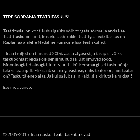
TERE SOBRAMA TEATRITASKUS!
Teatritasku on koht, kuhu igaüks võib torgata sõrme ja anda käe.
Teatritasku on koht, kus elu saab kokku teatriga. Teatritaskus on
Raplamaa ajalehe Nädaline kunagine lisa Teatriküljed.
Teatriküljed on ilmunud 2006. aasta algusest ja tasapisi võiks
taskupõhjast leida kõik seniilmunud ja just ilmuvad lood.
Monoloogid, dialoogid, intervjuud... kõik eesmärgil, et taskupõhja
tekiks teatripilt. Ehk saab siit isegi vastuse, miks teater on, mis teater
on? Tasku täieneb ajas. Ja kui sa juba siin käid, siis kirjuta ka midagi!
Eesriie avaneb.
© 2009-2015 Teatritasku.
Teatritaskut teevad