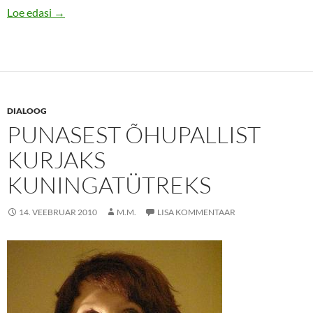
Viiskümmend numbrit Teatrikülgi, ehk lumehelbeke, ta
Loe edasi
→
DIALOOG
PUNASEST ÕHUPALLIST
KURJAKS
KUNINGATÜTREKS
14. VEEBRUAR 2010
M.M.
LISA KOMMENTAAR