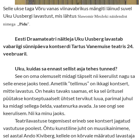
Selle ukse taga Võru vanas viinavabrikus mängiti läinud suvel
Uku Uusbergi lavastust, mis lähtus
Slawomir Mrožeki näidendist
nimega „
Pidu
”.
Eesti Draamateatri näitleja Uku Uusberg lavastab
vabariigi sünnipäeva kontserdi Tartus Vanemuise teatris 24.
veebruaril.
Uku, kuidas sa ennast sellist asja tehes tunned?
See on oma olemuselt midagi täpselt nii keerulist nagu sa
selle enese jaoks teed. Ametlik “tellimus” on ikkagi kontsert,
mitte lavastus. On heaks tavaks saamas, et ka sel üritusel
püütakse kontseptuaalselt ühtset tervikut luua, parimal juhul
ka midagi sellega öelda, vaatenurka avada. Ja see ongi see
keerulisem. Nii ka minu jaoks.
Teatrilavastuse tegemisest erineb see kontsert jagatud
vastutuse poolest. Õhtu kunstiline juht on muusikainimene,
sel aastal Ando Kiviberg, kellele on kõrvale määratud lavastaja