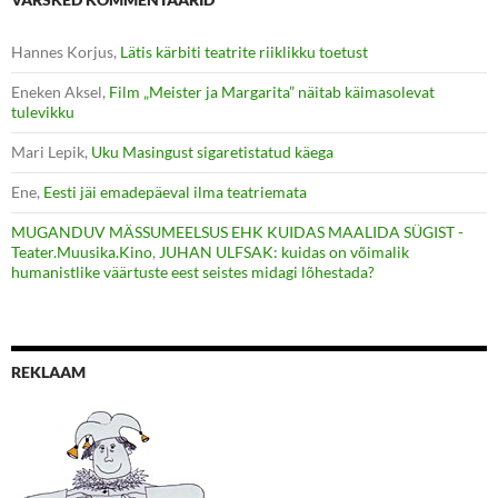
Hannes Korjus
,
Lätis kärbiti teatrite riiklikku toetust
Eneken Aksel
,
Film „Meister ja Margarita” näitab käimasolevat
tulevikku
Mari Lepik
,
Uku Masingust sigaretistatud käega
Ene
,
Eesti jäi emadepäeval ilma teatriemata
MUGANDUV MÄSSUMEELSUS EHK KUIDAS MAALIDA SÜGIST -
Teater.Muusika.Kino
,
JUHAN ULFSAK: kuidas on võimalik
humanistlike väärtuste eest seistes midagi lõhestada?
REKLAAM