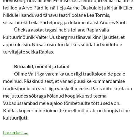
loovusele ja ideaalidele. Eelmise aasta elutööpreemia saajatele
helilooja Arvo Pärdile, näitleja Aarne Ükskülale ja kirjanik Ellen
Niidule lisanduvad tänavu teatriloolane Lea Tormis,
sisearhitekt Leila Pärtelpoeg ja dokumentalist Andres Sööt.
Üheksa aastat tagasi nabis tollane Rapla valla
kultuurinõunik Valter Uusberg mu tänaval kinni ja ütles, et
appi tuleksin. Nii sattusin Tori kirikus süüdatud võidutule
tervitajate sekka Raplas.
Rituaalid, müüdid ja tabud
Olime Valtriga varem ka uue riigi traditsioonide peale
mõelnud. Rääkinud sest, et vanad puuslike kummardamise
traditsioonid on veel liiga värskelt meeles. Päris mitu korda on
me juttudes sõbraga kõlanud koopiakunsti teema.
Vabadussambad meie ajaloo tõmbetuulte tõttu seda on.
Kuidas kopeerimine inimeste meelt mõjutab, on hoopis teine
kultuurijutt.
Süstik on tuul, kuid mis lõngast on lõim
Loe edasi
→