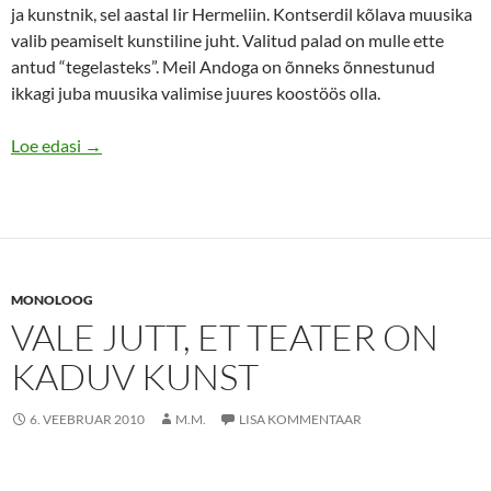
ja kunstnik, sel aastal Iir Hermeliin. Kontserdil kõlava muusika
valib peamiselt kunstiline juht. Valitud palad on mulle ette
antud “tegelasteks”. Meil Andoga on õnneks õnnestunud
ikkagi juba muusika valimise juures koostöös olla.
Uku Uusberg lavastab vabariigi sünnipäeva kontserdi
Loe edasi
→
MONOLOOG
VALE JUTT, ET TEATER ON
KADUV KUNST
6. VEEBRUAR 2010
M.M.
LISA KOMMENTAAR