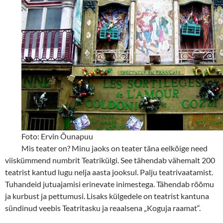
Foto: Ervin Õunapuu
Mis teater on? Minu jaoks on teater täna eelkõige need
viiskümmend numbrit Teatrikülgi. See tähendab vähemalt 200
teatrist kantud lugu nelja aasta jooksul. Palju teatrivaatamist.
Tuhandeid jutuajamisi erinevate inimestega. Tähendab rõõmu
ja kurbust ja pettumusi. Lisaks külgedele on teatrist kantuna
sündinud veebis Teatritasku ja reaalsena „Koguja raamat“.