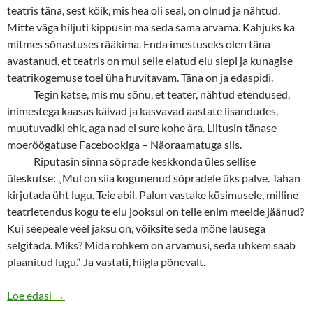
teatris täna, sest kõik, mis hea oli seal, on olnud ja nähtud.
Mitte väga hiljuti kippusin ma seda sama arvama. Kahjuks ka
mitmes sõnastuses rääkima. Enda imestuseks olen täna
avastanud, et teatris on mul selle elatud elu slepi ja kunagise
teatrikogemuse toel üha huvitavam. Täna on ja edaspidi.
Tegin katse, mis mu sõnu, et teater, nähtud etendused,
inimestega kaasas käivad ja kasvavad aastate lisandudes,
muutuvadki ehk, aga nad ei sure kohe ära. Liitusin tänase
moeröögatuse Facebookiga – Näoraamatuga siis.
Riputasin sinna sõprade keskkonda üles sellise
üleskutse: „Mul on siia kogunenud sõpradele üks palve. Tahan
kirjutada üht lugu. Teie abil. Palun vastake küsimusele, milline
teatrietendus kogu te elu jooksul on teile enim meelde jäänud?
Kui seepeale veel jaksu on, võiksite seda mõne lausega
selgitada. Miks? Mida rohkem on arvamusi, seda uhkem saab
plaanitud lugu.“ Ja vastati, hiigla põnevalt.
Vale jutt, et teater on kaduv kunst
Loe edasi
→