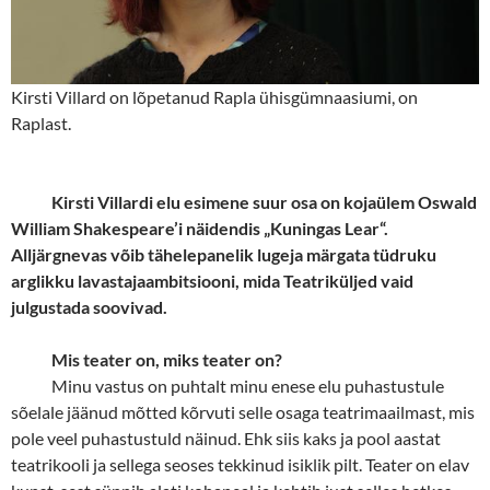
Kirsti Villard on lõpetanud Rapla ühisgümnaasiumi, on
Raplast.
Kirsti Villardi elu esimene suur osa on kojaülem Oswald
William Shakespeare’i näidendis „Kuningas Lear“.
Alljärgnevas võib tähelepanelik lugeja märgata tüdruku
arglikku lavastajaambitsiooni, mida Teatriküljed vaid
julgustada soovivad.
Mis teater on, miks teater on?
Minu vastus on puhtalt minu enese elu puhastustule
sõelale jäänud mõtted kõrvuti selle osaga teatrimaailmast, mis
pole veel puhastustuld näinud. Ehk siis kaks ja pool aastat
teatrikooli ja sellega seoses tekkinud isiklik pilt. Teater on elav