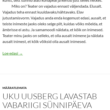
kunst, sest sünnib alati kohapeal ja kehtib just selles hetkes.
Miks on? Teater on vajadus ennast väljendada. Elusalt.
Vajadus teha ennast kuuldavaks/nähtavaks. Elav
jutustamisvorm. Vajadus anda enda kogemust edasi, ausalt, et
teiste inimeste jaoks oleks selge pilt, kuidas võiks mõelda, et
ämbrisse ei astu. Ja samamoodi näidata, et kõik on inimesed.
Teater minu jaoks on selleks, et olla ausalt inimene ja näidata
ausalt inimest, et kõik võiksid olla ausalt inimesed.
Mõista maailma ja olla aus elus ja laval
Loe edasi
→
MÄÄRATLEMATA
UKU UUSBERG LAVASTAB
VABARIIGI SÜNNIPÄEVA