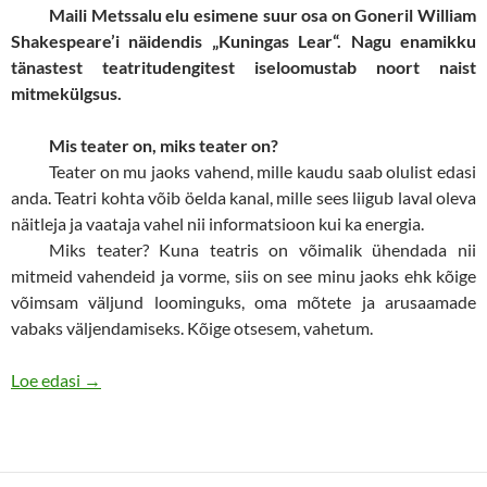
Maili Metssalu elu esimene suur osa on Goneril William
Shakespeare’i näidendis „Kuningas Lear“. Nagu enamikku
tänastest teatritudengitest iseloomustab noort naist
mitmekülgsus.
Mis teater on, miks teater on?
Teater on mu jaoks vahend, mille kaudu saab olulist edasi
anda. Teatri kohta võib öelda kanal, mille sees liigub laval oleva
näitleja ja vaataja vahel nii informatsioon kui ka energia.
Miks teater? Kuna teatris on võimalik ühendada nii
mitmeid vahendeid ja vorme, siis on see minu jaoks ehk kõige
võimsam väljund loominguks, oma mõtete ja arusaamade
vabaks väljendamiseks. Kõige otsesem, vahetum.
Punasest õhupallist kurjaks kuningatütreks
Loe edasi
→