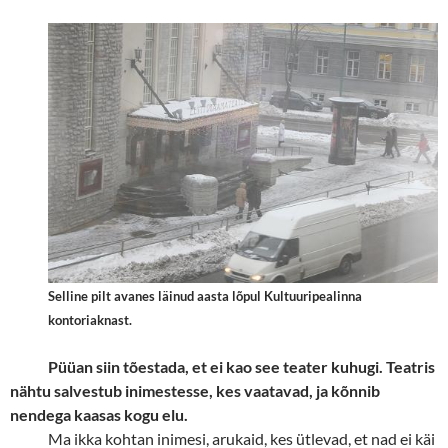
Selline pilt avanes läinud aasta lõpul Kultuuripealinna
kontoriaknast.
Püüan siin tõestada, et ei kao see teater kuhugi. Teatris
nähtu salvestub inimestesse, kes vaatavad, ja kõnnib
nendega kaasas kogu elu.
Ma ikka kohtan inimesi, arukaid, kes ütlevad, et nad ei käi