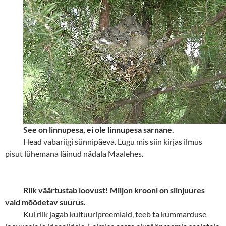
See on linnupesa, ei ole linnupesa sarnane.
Head vabariigi sünnipäeva. Lugu mis siin kirjas ilmus
pisut lühemana läinud nädala Maalehes.
Riik väärtustab loovust! Miljon krooni on siinjuures
vaid mõõdetav suurus.
Kui riik jagab kultuuripreemiaid, teeb ta kummarduse