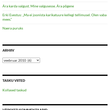
Ära karda valgust. Mine valgusesse. Ära põgene
Erki Evestus: „Ma ei joonista karikatuure kellegi tellimusel. Olen vaba
mees.”
Naera puruks
ARHIIV
Arhiiv
TASKU VIITED
Kollased taskud
VÄRSKED KOMMENTAARID