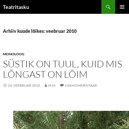
Liigu
Otsi
Teatritasku
sisu
PEAME
juurde
Arhiiv kuude lõikes: veebruar 2010
MONOLOOG
SÜSTIK ON TUUL, KUID MIS
LÕNGAST ON LÕIM
24. VEEBRUAR 2010
M.M.
LISA KOMMENTAAR