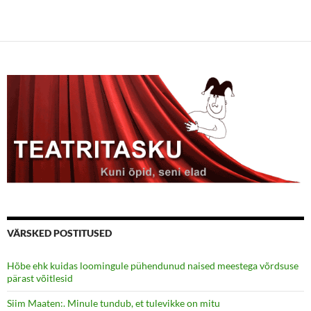
VÄRSKED POSTITUSED
Hõbe ehk kuidas loomingule pühendunud naised meestega võrdsuse
pärast võitlesid
Siim Maaten:. Minule tundub, et tulevikke on mitu