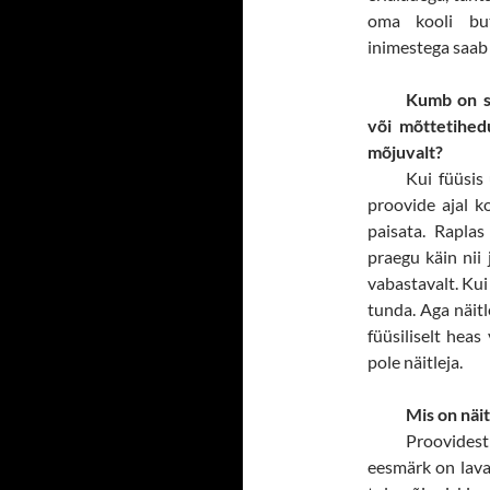
oma kooli but
inimestega saab 
Kumb on si
või mõttetihedu
mõjuvalt?
Kui füüsis
proovide ajal ko
paisata. Raplas
praegu käin nii
vabastavalt. Kui
tunda. Aga näitle
füüsiliselt heas
pole näitleja.
Mis on näit
Proovides
eesmärk on lava