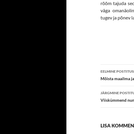
rõõm tajuda seda
väga omanäolin
tugev ja põnev l
Postitust
EELMINE POSTITUS
töölaud
Mõista maailma ja 
JÄRGMINE POSTIT
Viiskümmend numbr
LISA KOMME