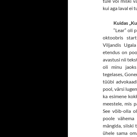
tule või miski 
kui aga laval ei 
Kuidas „Ku
“Lear” oli 
oktoobris star
Viljandis Ugala
etendus on pool
avastusi nii teks
oli minu jaoks
tegelases, Goneri
tüübi advokaadi
pool, värsi lugem
ka esimene kokk
meestele, mis p
See võib-olla o
poole vähema 
mängida, siiski 
ühele sama oma