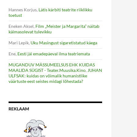
Hannes Korjus
,
Lätis kärbiti teatrite riiklikku
toetust
Eneken Aksel
,
Film „Meister ja Margarita” näitab
käimasolevat tulevikku
Mari Lepik
,
Uku Masingust sigaretistatud käega
Ene
,
Eesti jäi emadepäeval ilma teatriemata
MUGANDUV MÄSSUMEELSUS EHK KUIDAS
MAALIDA SÜGIST - Teater.Muusika.Kino
,
JUHAN
ULFSAK: kuidas on võimalik humanistlike
väärtuste eest seistes midagi lõhestada?
REKLAAM