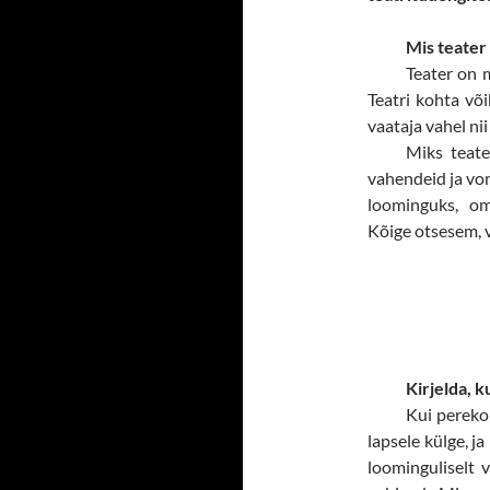
Mis teater
Teater on m
Teatri kohta võib
vaataja vahel ni
Miks teate
vahendeid ja vor
loominguks, o
Kõige otsesem, 
Kirjelda, k
Kui perekon
lapsele külge, j
loominguliselt v