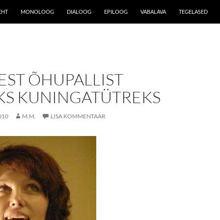
EHT
MONOLOOG
DIALOOG
EPILOOG
VABALAVA
TEGELASED
EST ÕHUPALLIST
KS KUNINGATÜTREKS
010
M.M.
LISA KOMMENTAAR