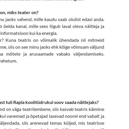
 on, miks teater on?
u jaoks vahend, mille kaudu saab olulist edasi anda.
 öelda kanal, mille sees liigub laval oleva näitleja ja
i informatsioon kui ka energia.
r? Kuna teatris on võimalik ühendada nii mitmeid
me, siis on see minu jaoks ehk kõige võimsam väljund
ma mõtete ja arusaamade vabaks väljendamiseks.
vahetum.
ust tuli Rapla koolitüdrukul soov saada näitlejaks?
d on väga teatrilembene, siis kasvab teatris käimine
a kui vanemad ja õpetajad lasevad noorel end vabalt ja
äljendada, siis arenevad temas küljed, mis teatrisse