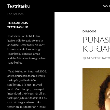
Otsi
Teatritasku
AVAL
Liigu
Loe, see loeb
sisu
TERE SOBRAMA
juurde
TEATRITASKUS!
DIALOOG
Teatritasku on koht, kuhu
PUNAS
igaüks võib torgata sõrme ja
anda käe. Teatritasku on koht,
KURJA
kus elu saab kokku teatriga.
Teatritaskus on Raplamaa
ajalehe Nädaline kunagine lisa
14. VEEBRUAR 2
Teatriküljed.
Teatriküljed on ilmunud 2006.
aasta algusest ja tasapisi võiks
taskupõhjast leida kõik
seniilmunud ja just ilmuvad
lood. Monoloogid, dialoogid,
intervjuud... kõik eesmärgil, et
taskupõhja tekiks teatripilt. Ehk
saab siit isegi vastuse, miks
teater on, mis teater on? Tasku