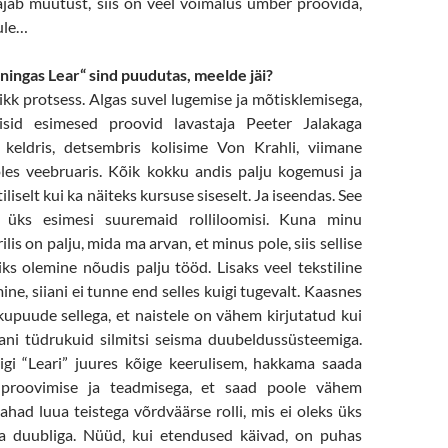
vajab muutust, siis on veel võimalus ümber proovida,
tule…
ningas Lear“ sind puudutas, meelde jäi?
pikk protsess. Algas suvel lugemise ja mõtisklemisega,
tisid esimesed proovid lavastaja Peeter Jalakaga
 keldris, detsembris kolisime Von Krahli, viimane
es veebruaris. Kõik kokku andis palju kogemusi ja
tiliselt kui ka näiteks kursuse siseselt. Ja iseendas. See
 üks esimesi suuremaid rolliloomisi. Kuna minu
lis on palju, mida ma arvan, et minus pole, siis sellise
ks olemine nõudis palju tööd. Lisaks veel tekstiline
ine, siiani ei tunne end selles kuigi tugevalt. Kaasnes
upuude sellega, et naistele on vähem kirjutatud kui
ani tüdrukuid silmitsi seisma duubeldussüsteemiga.
ligi “Leari” juures kõige keerulisem, hakkama saada
proovimise ja teadmisega, et saad poole vähem
tahad luua teistega võrdväärse rolli, mis ei oleks üks
 duubliga. Nüüd, kui etendused käivad, on puhas