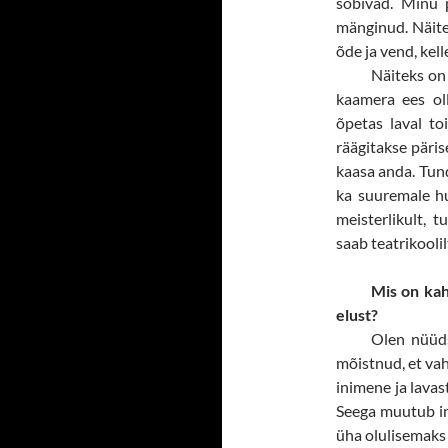
sobivad. Minu 
mänginud. Näite
õde ja vend, kell
Näiteks on 
kaamera ees oll
õpetas laval t
räägitakse päris
kaasa anda. Tundu
ka suuremale hu
meisterlikult,
saab teatrikoolil
Mis on kah
elust?
Olen nüüds
mõistnud, et vahe
inimene ja lavas
Seega muutub in
üha olulisemaks 