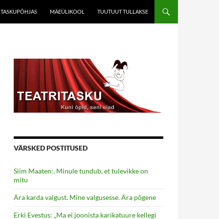
TASKUPÕHJAS
MÄEÜLIKOOL
TUUTUUT TULLAKSE
VÄRSKED POSTITUSED
Siim Maaten:. Minule tundub, et tulevikke on
mitu
Ära karda valgust. Mine valgusesse. Ära põgene
Erki Evestus: „Ma ei joonista karikatuure kellegi