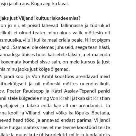
sju ja olla aus. Kogu aeg, ka laval.
jaks just Viljandi kultuuriakadeemias?
on ju nii, et poisid lähevad Tallinnasse ja tüdrukud
elikult ei olnud teater minu ainus valik, mõtlesin nii
smuusika, viiuli kui ka maalieriala peale. Nii et pigem
ljandi. Samas ei ole olemas juhuseid, seega tean hästi,
rannadega ühises hoos katsetele läksin ja et ma enda
l kogemata kombel sisse sain, on meie kursus ja just
ia minu jaoks just kõige õigemad.
Viljandi kool ja Von Krahl koostöös arendavad meid
mitmekülgselt ja nii mõneski mõttes uuenduslikult.
ov, Peeter Raudsepp ja Katri Aaslav-Tepandi panid
hnilistele külgedele ning Von Krahl jätkab siit Kristian
peljajevi ja Jalaka enda käe all me arendamist. Ja
nna kooli ja Viljandi vahel võiks ka lõpuks lõpetada,
evad head tööd ja annavad endast parima. Viljandi
iste hulgas näiteks see, et me teeme koostööd teiste
sijate ja muusikute ühisprojektid, mille kujundajateks