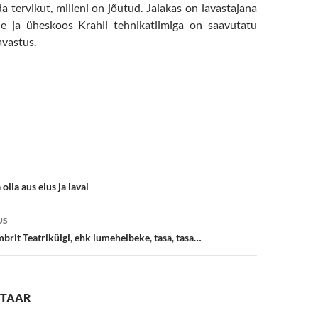
 tervikut, milleni on jõutud. Jalakas on lavastajana
e ja üheskoos Krahli tehnikatiimiga on saavutatu
avastus.
e
olla aus elus ja laval
US
it Teatrikülgi, ehk lumehelbeke, tasa, tasa…
NTAAR