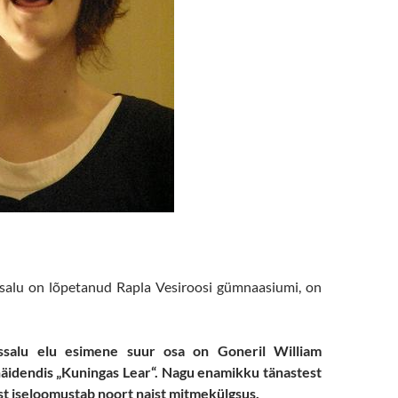
salu on lõpetanud Rapla Vesiroosi gümnaasiumi, on
ssalu elu esimene suur osa on Goneril William
äidendis „Kuningas Lear“. Nagu enamikku tänastest
st iseloomustab noort naist mitmekülgsus.