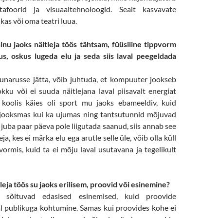
afoorid ja visuaaltehnoloogid. Sealt kasvavate
kas või oma teatri luua.
nu jaoks näitleja töös tähtsam, füüsiline tippvorm
s, oskus lugeda elu ja seda siis laval peegeldada
 unarusse jätta, võib juhtuda, et kompuuter jookseb
kku või ei suuda näitlejana laval piisavalt energiat
 koolis käies oli sport mu jaoks ebameeldiv, kuid
 jooksmas kui ka ujumas ning tantsutunnid mõjuvad
 juba paar päeva pole liigutada saanud, siis annab see
ja, kes ei märka elu ega arutle selle üle, võib olla küll
 vormis, kuid ta ei mõju laval usutavana ja tegelikult
leja töös su jaoks erilisem, proovid või esinemine?
t sõltuvad edasised esinemised, kuid proovide
l publikuga kohtumine. Samas kui proovides kohe ei