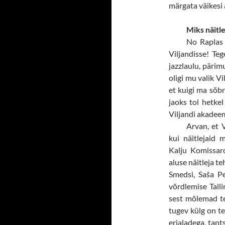
märgata väikesi a
Miks näitle
No Raplas 
Viljandisse! Teg
jazzlaulu, pärimu
oligi mu valik Vi
et kuigi ma sõb
jaoks tol hetke
Viljandi akadeem
Arvan, et 
kui näitlejaid 
Kalju Komissar
aluse näitleja te
Smedsi, Saša Pe
võrdlemise Talli
sest mõlemad te
tugev külg on te
erialadega, tant