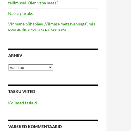
tellimusel. Olen vaba mees.”
Naera puruks
Vihmane pühapäev „Viimase metsavennaga”, mis
pööras ilma korraks päikseliseks
ARHIIV
Arhiiv
TASKU VIITED
Kollased taskud
VÄRSKED KOMMENTAARID