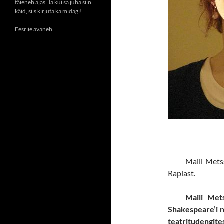
täieneb ajas. Ja kui sa juba siin
käid, siis kirjuta ka midagi!
Eesriie avaneb.
Maili Mets
Raplast.
Maili Met
Shakespeare’i n
teatritudengite