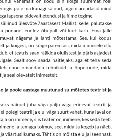
puhul vähemalt on kodu siin kõige suuremat rolli
ringis pole ma kunagi käinud, pigem arendasid mind
ega lapsena pidevalt etendusi ja filme tegime.
säilinud ülesvõte 7aastasest Mailist, kellel palutakse
a punane lendlev õhupall või kuri karu. Ema jälle
oimuvat nägema ja lahti mõtestama. See, kui kodus
elt ja kõigest, on kõige parem asi, mida inimesele ellu
b, et teatris saan rääkida olulistest ja päris asjadest
lgale. Sealt soov saada näitlejaks, aga et teha seda
 tuleb enne omandada tehnikaid ja õppetunde, mida
t ja seal olevatelt inimestelt.
e ja poole aastaga muutunud su mõtetes teatrist ja
eks näinud juba väga palju väga erinevat teatrit ja
l polegi teatril ja elul väga suurt vahet, kuna laval on
taja on inimene, siis teater on inimene, kes seda teeb.
imene ja temaga toimuv, see, mida ta kogeb ja näeb,
ja väärtuslikumaks. Tähtis on mõista elu ja iseennast,