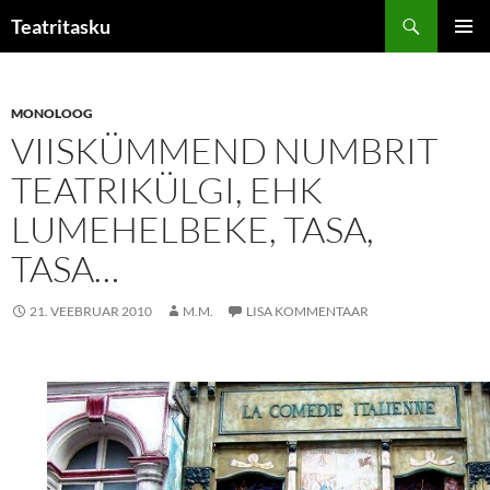
Liigu
Otsi
Teatritasku
sisu
PEAME
juurde
MONOLOOG
VIISKÜMMEND NUMBRIT
TEATRIKÜLGI, EHK
LUMEHELBEKE, TASA,
TASA…
21. VEEBRUAR 2010
M.M.
LISA KOMMENTAAR