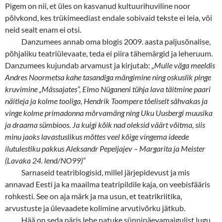
Pigem on nii, et üles on kasvanud kultuurihuviline noor
põlvkond, kes trükimeediast endale sobivaid tekste ei leia, või
neid sealt enam ei otsi.
Danzumees annab oma blogis 2009. aasta paljusõnalise,
põhjaliku teatriülevaate, teda ei piira tähemärgid ja leheruum.
Danzumees kujundab arvamust ja kirjutab:
„Mulle väga meeldis
Andres Noormetsa kahe tasandiga mängimine ning oskuslik pinge
kruvimine „Mässajates“, Elmo Nüganeni tühja lava täitmine paari
näitleja ja kolme tooliga, Hendrik Toompere tõeliselt sähvakas ja
vinge kolme primadonna mõrvamäng ning Uku Uusbergi muusika
ja draama sümbioos. Ja kuigi kõik nad oleksid väärt võitma, siis
minu jaoks lavastuslikus mõttes veel kõige vingema ideede
ilutulestiku pakkus Aleksandr Pepeljajev – Margarita ja Meister
(Lavaka 24. lend/NO99)“
Sarnaseid teatriblogisid, millel järjepidevust ja mis
annavad Eesti ja ka maailma teatripildile kaja, on veebisfääris
rohkesti. See on aja märk ja ma usun, et teatrikriitika,
arvustuste ja ülevaadete kolimine arvutivõrku jätkub.
Hää on seda päris lehe natuke sünnipäevamaigulist lugu