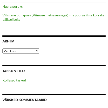
Naera puruks
Vihmane pühapäev „Viimase metsavennaga”, mis pööras ilma korraks
päikseliseks
ARHIIV
Arhiiv
TASKU VIITED
Kollased taskud
VÄRSKED KOMMENTAARID