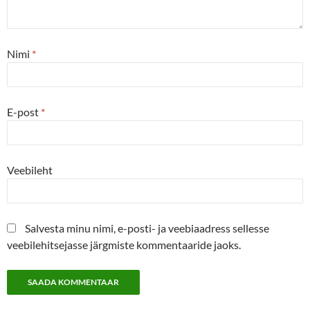
Nimi
*
E-post
*
Veebileht
Salvesta minu nimi, e-posti- ja veebiaadress sellesse
veebilehitsejasse järgmiste kommentaaride jaoks.