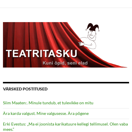
VÄRSKED POSTITUSED
Siim Maaten:. Minule tundub, et tulevikke on mitu
Ära karda valgust. Mine valgusesse. Ära põgene
Erki Evestus: „Ma ei joonista karikatuure kellegi tellimusel. Olen vaba
mees.”