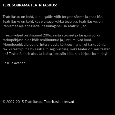
TERE SOBRAMA TEATRITASKUS!
Teatritasku on koht, kuhu igaüks võib torgata sõrme ja anda käe.
Teatritasku on koht, kus elu saab kokku teatriga. Teatritaskus on
Raplamaa ajalehe Nädaline kunagine lisa Teatriküljed.
Teatriküljed on ilmunud 2006. aasta algusest ja tasapisi võiks
taskupõhjast leida kõik seniilmunud ja just ilmuvad lood.
Monoloogid, dialoogid, intervjuud... kõik eesmärgil, et taskupõhja
tekiks teatripilt. Ehk saab siit isegi vastuse, miks teater on, mis teater
on? Tasku täieneb ajas. Ja kui sa juba siin käid, siis kirjuta ka midagi!
Eesriie avaneb.
© 2009-2015 Teatritasku.
Teatritaskut teevad