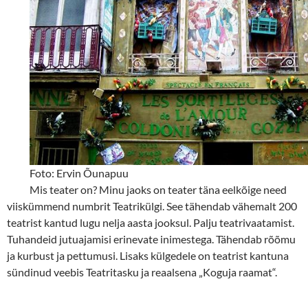
Foto: Ervin Õunapuu
Mis teater on? Minu jaoks on teater täna eelkõige need
viiskümmend numbrit Teatrikülgi. See tähendab vähemalt 200
teatrist kantud lugu nelja aasta jooksul. Palju teatrivaatamist.
Tuhandeid jutuajamisi erinevate inimestega. Tähendab rõõmu
ja kurbust ja pettumusi. Lisaks külgedele on teatrist kantuna
sündinud veebis Teatritasku ja reaalsena „Koguja raamat“.