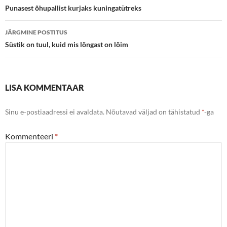
töölaud
Punasest õhupallist kurjaks kuningatütreks
JÄRGMINE POSTITUS
Süstik on tuul, kuid mis lõngast on lõim
LISA KOMMENTAAR
Sinu e-postiaadressi ei avaldata.
Nõutavad väljad on tähistatud
*
-ga
Kommenteeri
*