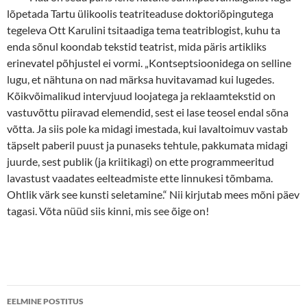
lõpetada Tartu ülikoolis teatriteaduse doktoriõpingutega
tegeleva Ott Karulini tsitaadiga tema teatriblogist, kuhu ta
enda sõnul koondab tekstid teatrist, mida päris artikliks
erinevatel põhjustel ei vormi. „Kontseptsioonidega on selline
lugu, et nähtuna on nad märksa huvitavamad kui lugedes.
Kõikvõimalikud intervjuud loojatega ja reklaamtekstid on
vastuvõttu piiravad elemendid, sest ei lase teosel endal sõna
võtta. Ja siis pole ka midagi imestada, kui lavaltoimuv vastab
täpselt paberil puust ja punaseks tehtule, pakkumata midagi
juurde, sest publik (ja kriitikagi) on ette programmeeritud
lavastust vaadates eelteadmiste ette linnukesi tõmbama.
Ohtlik värk see kunsti seletamine.“ Nii kirjutab mees mõni päev
tagasi. Võta nüüd siis kinni, mis see õige on!
Postituste
EELMINE POSTITUS