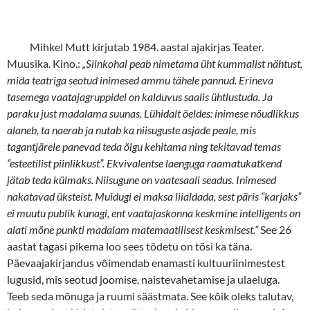
Mihkel Mutt kirjutab 1984. aastal ajakirjas Teater.
Muusika. Kino.:
„Siinkohal peab nimetama üht kummalist nähtust,
mida teatriga seotud inimesed ammu tähele pannud. Erineva
tasemega vaatajagruppidel on kalduvus saalis ühtlustuda. Ja
paraku just madalama suunas. Lühidalt öeldes: inimese nõudlikkus
alaneb, ta naerab ja nutab ka niisuguste asjade peale, mis
tagantjärele panevad teda õlgu kehitama ning tekitavad temas
“esteetilist piinlikkust”. Ekvivalentse laenguga raamatukatkend
jätab teda külmaks. Niisugune on vaatesaali seadus. Inimesed
nakatavad üksteist. Muidugi ei maksa liialdada, sest päris “karjaks”
ei muutu publik kunagi, ent vaatajaskonna keskmine intelligents on
alati mõne punkti madalam matemaatilisest keskmisest.“
See 26
aastat tagasi pikema loo sees tõdetu on tõsi ka täna.
Päevaajakirjandus võimendab enamasti kultuuriinimestest
lugusid, mis seotud joomise, naistevahetamise ja ulaeluga.
Teeb seda mõnuga ja ruumi säästmata. See kõik oleks talutav,