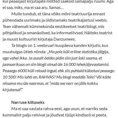
kui peaasjast kirjutajate mõtted saaksid samapalju ruumi. Aga
ei saa, miks, ma ei saa aru. Samas…
Mulle tundub, et täna võiks mõni teatriuurija ennast
pühendada uurimaks ja üldistamaks teatrikajastusi veebis.
Tean vähemalt kümmekonda eestikeelset teatriblogi, mis
põhjalikud ja omanäolised, ka informatiivsed. Näiteks teatrist
ja muust kultuurist kirjutaja Danzumees.
Ta blogis on 1. veebruari kuupäeva kandev kirjutis, kus
muuhulgas ütleb nõnda: „
Ma pole küll eriline statistika jälgija,
aga vahel ikka. Ja ausalt öeldes pidin siin just šoki saama, et
jaanuarikuus on siin blogil olnud üle 16 000 leheküljevaatamisi.
Peaaegu 6000 küll reload-ingud, ehk siis puhtaid külastusi peaaegu
10 500! Mis lahti on, RAHVAS? Mu blogi meeldib Teile? Või käite
niisama mu üle naermas, et “mida see narr on jälle kokku
kirjutanud
”.”
Narruse kiituseks
Ma ei saa vastata rahva eest, aga usun, et narriks seda
kummalist palju reisivat ja jõudvat tüüpi kindlasti ei peeta.