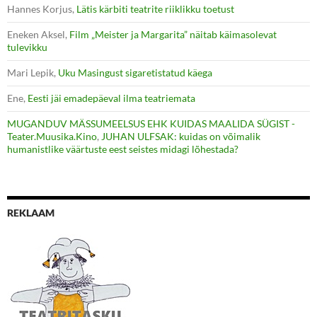
Hannes Korjus
,
Lätis kärbiti teatrite riiklikku toetust
Eneken Aksel
,
Film „Meister ja Margarita” näitab käimasolevat
tulevikku
Mari Lepik
,
Uku Masingust sigaretistatud käega
Ene
,
Eesti jäi emadepäeval ilma teatriemata
MUGANDUV MÄSSUMEELSUS EHK KUIDAS MAALIDA SÜGIST -
Teater.Muusika.Kino
,
JUHAN ULFSAK: kuidas on võimalik
humanistlike väärtuste eest seistes midagi lõhestada?
REKLAAM