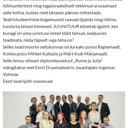
lühinumbritest ning tagasivaateliselt tekkinud arusaamast
selle kohta, kuidas neid tänases päevas mõtestada.
Teatristudeerimise kogemusest saavad õppida ning rõõmu
tunda ka teised inimesed. JUUNITUUR kõnetab igaüht, kes
kunagi on oma unistuse nimel tööd teinud, sealjuures
teadmata, mida täpselt vaja teha on.“
Selles teatrinoorte seltskonnas on ka kaks poissi Raplamaalt.
Kohila poiss Mihkel Kallaste ja Märt Koik Märjamaalt.
Selle lennu viimast diplomilavastust „Rome ja Julia“
mängitakse veel Eesti Draamateatris, lavastajaks Ingomar
Vohmar.
Eesti teatripilti sisenevad: