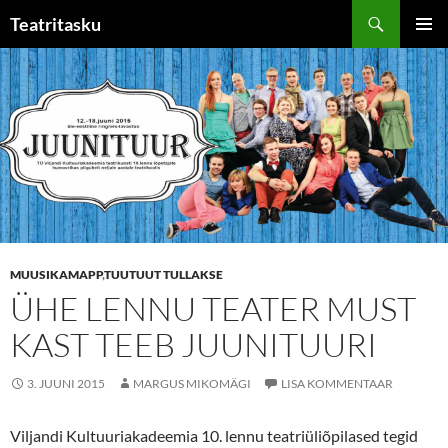
Liigu
Otsi
Teatritasku
sisu
PEAME
juurde
MUUSIKAMAPP
,
TUUTUUT TULLAKSE
ÜHE LENNU TEATER MUST
KAST TEEB JUUNITUURI
3. JUUNI 2015
MARGUS MIKOMÄGI
LISA KOMMENTAAR
Viljandi Kultuuriakadeemia 10. lennu teatriüliõpilased tegid