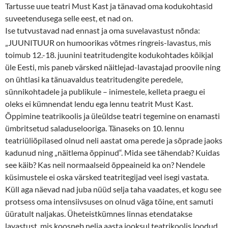
Tartusse uue teatri Must Kast ja tänavad oma kodukohtasid
suveetendusega selle eest, et nad on.
Ise tutvustavad nad ennast ja oma suvelavastust nõnda:
„JUUNITUUR on humoorikas võtmes ringreis-lavastus, mis
toimub 12.-18. juunini teatritudengite kodukohtades kõikjal
üle Eesti, mis paneb värsked näitlejad-lavastajad proovile ning
on ühtlasi ka tänuavaldus teatritudengite peredele,
sünnikohtadele ja publikule – inimestele, kelleta praegu ei
oleks ei kümnendat lendu ega lennu teatrit Must Kast.
Õppimine teatrikoolis ja üleüldse teatri tegemine on enamasti
ümbritsetud saladuselooriga. Tänaseks on 10. lennu
teatriüliõpilased olnud neli aastat oma perede ja sõprade jaoks
kadunud ning „näitlema õppinud“. Mida see tähendab? Kuidas
see käib? Kas neil normaalseid õppeaineid ka on? Nendele
küsimustele ei oska värsked teatritegijad veel isegi vastata.
Küll aga näevad nad juba nüüd selja taha vaadates, et kogu see
protsess oma intensiivsuses on olnud väga töine, ent samuti
üüratult naljakas. Üheteistkümnes linnas etendatakse
lavastust, mis koosneb nelja aasta jooksul teatrikoolis loodud