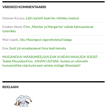
VÄRSKED KOMMENTAARID
Hannes Korjus
,
Lätis kärbiti teatrite riiklikku toetust
Eneken Aksel
,
Film „Meister ja Margarita” näitab käimasolevat
tulevikku
Mari Lepik
,
Uku Masingust sigaretistatud käega
Ene
,
Eesti jäi emadepäeval ilma teatriemata
MUGANDUV MÄSSUMEELSUS EHK KUIDAS MAALIDA SÜGIST -
Teater.Muusika.Kino
,
JUHAN ULFSAK: kuidas on võimalik
humanistlike väärtuste eest seistes midagi lõhestada?
REKLAAM