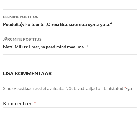
Postituste
EELMINE POSTITUS
töölaud
Puudu(ta)v kultuur 5: „С кем Вы, мастера культуры?”
JÄRGMINE POSTITUS
Matti Milius: Ilmar, sa pead mind maalima…!
LISA KOMMENTAAR
Sinu e-postiaadressi ei avaldata.
Nõutavad väljad on tähistatud
*
-ga
Kommenteeri
*