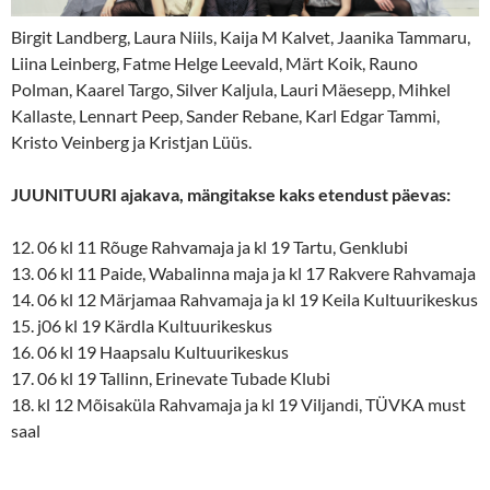
Birgit Landberg, Laura Niils, Kaija M Kalvet, Jaanika Tammaru,
Liina Leinberg, Fatme Helge Leevald, Märt Koik, Rauno
Polman, Kaarel Targo, Silver Kaljula, Lauri Mäesepp, Mihkel
Kallaste, Lennart Peep, Sander Rebane, Karl Edgar Tammi,
Kristo Veinberg ja Kristjan Lüüs.
JUUNITUURI ajakava, mängitakse kaks etendust päevas:
12. 06 kl 11 Rõuge Rahvamaja ja kl 19 Tartu, Genklubi
13. 06 kl 11 Paide, Wabalinna maja ja kl 17 Rakvere Rahvamaja
14. 06 kl 12 Märjamaa Rahvamaja ja kl 19 Keila Kultuurikeskus
15. j06 kl 19 Kärdla Kultuurikeskus
16. 06 kl 19 Haapsalu Kultuurikeskus
17. 06 kl 19 Tallinn, Erinevate Tubade Klubi
18. kl 12 Mõisaküla Rahvamaja ja kl 19 Viljandi, TÜVKA must
saal