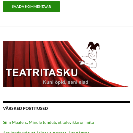
VÄRSKED POSTITUSED
Siim Maaten:. Minule tundub, et tulevikke on mitu
Ära karda valgust. Mine valgusesse. Ära põgene