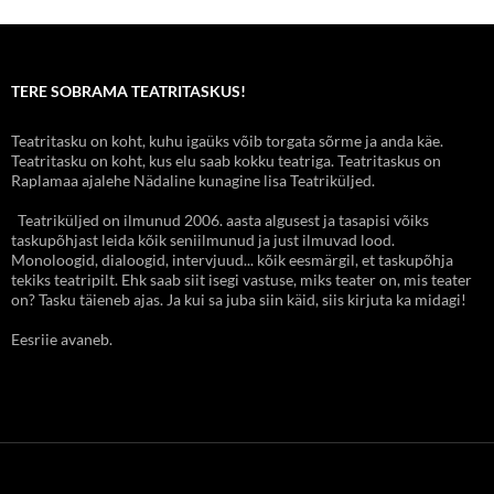
TERE SOBRAMA TEATRITASKUS!
Teatritasku on koht, kuhu igaüks võib torgata sõrme ja anda käe.
Teatritasku on koht, kus elu saab kokku teatriga. Teatritaskus on
Raplamaa ajalehe Nädaline kunagine lisa Teatriküljed.
Teatriküljed on ilmunud 2006. aasta algusest ja tasapisi võiks
taskupõhjast leida kõik seniilmunud ja just ilmuvad lood.
Monoloogid, dialoogid, intervjuud... kõik eesmärgil, et taskupõhja
tekiks teatripilt. Ehk saab siit isegi vastuse, miks teater on, mis teater
on? Tasku täieneb ajas. Ja kui sa juba siin käid, siis kirjuta ka midagi!
Eesriie avaneb.