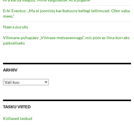
Erki Evestus: „Ma ei joonista karikatuure kellegi tellimusel. Olen vaba
mees.”
Naera puruks
Vihmane pühapäev „Viimase metsavennaga”, mis pööras ilma korraks
päikseliseks
ARHIIV
Arhiiv
TASKU VIITED
Kollased taskud