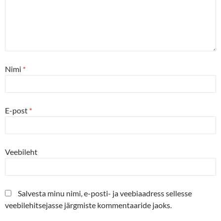
Nimi
*
E-post
*
Veebileht
Salvesta minu nimi, e-posti- ja veebiaadress sellesse
veebilehitsejasse järgmiste kommentaaride jaoks.