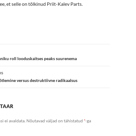
e, et selle on tõlkinud Priit-Kalev Parts.
e
aniku roll looduskaitses peaks suurenema
US
tlemine versus destruktiivne radikaalsus
NTAAR
si ei avaldata.
Nõutavad väljad on tähistatud
*
-ga