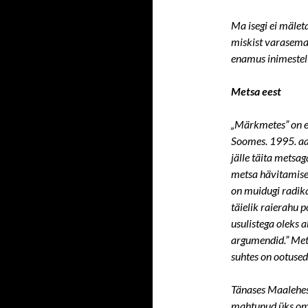
Ma isegi ei mälet
miskist varasemas
enamus inimestel 
Metsa eest
„Märkmetes” on e
Soomes. 1995. aas
jälle täita metsag
metsa hävitamise
on muidugi radika
täielik raierahu
usulistega oleks 
argumendid.” Met
suhtes on ootused
Tänases Maalehes 
mahtunud üks oma