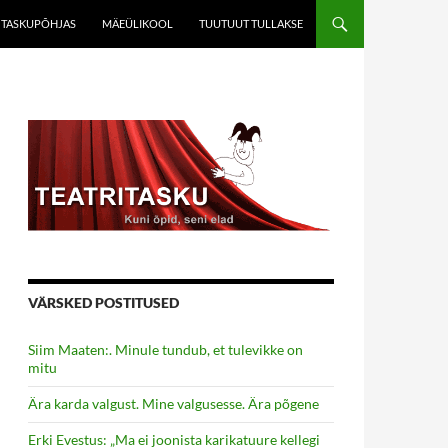
TASKUPÕHJAS
MÄEÜLIKOOL
TUUTUUT TULLAKSE
VÄRSKED POSTITUSED
Siim Maaten:. Minule tundub, et tulevikke on
mitu
Ära karda valgust. Mine valgusesse. Ära põgene
Erki Evestus: „Ma ei joonista karikatuure kellegi