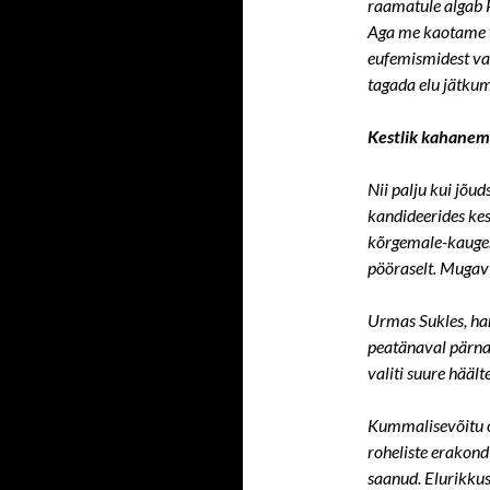
raamatule algab P
Aga me kaotame v
eufemismidest va
tagada elu jätkum
Kestlik kahanem
Nii palju kui jõud
kandideerides kest
kõrgemale-kaugem
pööraselt. Mugav
Urmas Sukles, hari
peatänaval pärnaa
valiti suure häält
Kummalisevõitu on
roheliste erakond 
saanud. Elurikkus