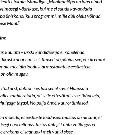
entti Linkola tsitaadiga: „Maailmalõpp on juba olnud.
iimasegi väärikuse, kui me ei suuda kavandada
ba ühiskondlikku programmi, mille abil oleks võinud
ise Maal.”
ine
sin kuulata – ükski kandideerija ei kõnelenud
likust kahanemisest. Ilmselt on põhjus see, et kiiremini-
ale meeldib loodust armastavatele eestlastele
 on olla mugav.
tud arst, doktor, kes lasi sellel suvel Haapsalu
llee maha raiuda, oli selle ettevõtmise eestkõneleja,
ehulgaga tagasi. No palju õnne, kuurortlinlased.
 mõelda, et eestlaste loodusearmastus on nii suur, et
isegi noortelinnas Tartus ühtegi kohta volikogus ei
e erakond ei saanudki meil vunki sisse.