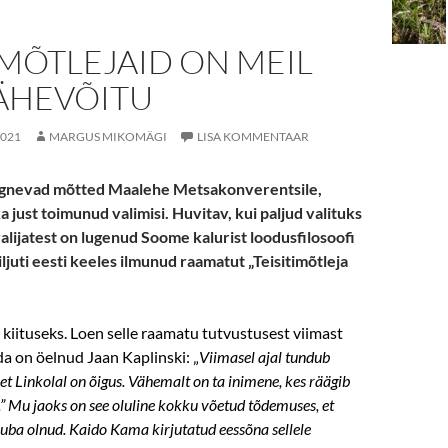
IMÕTLEJAID ON MEIL
VÄHEVÕITU
2021
MARGUS MIKOMÄGI
LISA KOMMENTAAR
rgnevad mõtted Maalehe Metsakonverentsile,
a just toimunud valimisi. Huvitav, kui paljud valituks
alijatest on lugenud Soome kalurist loodusfilosoofi
iljuti eesti keeles ilmunud raamatut „Teisitimõtleja
 kiituseks. Loen selle raamatu tutvustusest viimast
da on öelnud Jaan Kaplinski: „
Viimasel ajal tundub
et Linkolal on õigus. Vähemalt on ta inimene, kes räägib
.” Mu jaoks on see oluline kokku võetud tõdemuses, et
uba olnud. Kaido Kama kirjutatud eessõna sellele