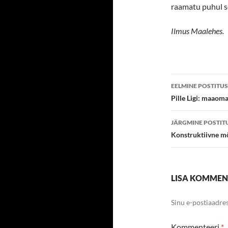
raamatu puhul se
Ilmus Maalehes.
Postitust
EELMINE POSTITUS
töölaud
Pille Ligi: maaom
JÄRGMINE POSTIT
Konstruktiivne mõ
LISA KOMME
Sinu e-postiaadres
Kommenteeri
*