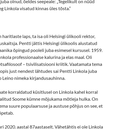
uba olnud, öeldes seepeale: „Tegelikult on nüüd
eg Linkola visatud kinnas üles tõsta.”
haritlaste laps, ta isa oli Helsingi ülikooli rektor,
skaitsja. Pentti jättis Helsingi ülikoolis alustatud
aanika õpingud pooleli juba esimesel kursusel. 1959.
inkola professionaalse kalurina ja elas maal. Oli
tsafilosoof – tsivilisatsiooni kriitik. Vaatamata tema
opis just nendest lähtudes sai Pentti Linkola juba
no Leino nimeka kirjandusauhinna.
te korraldatud küsitlusel on Linkola kahel korral
valitud Soome kümne mõjukama mõtleja hulka. On
tema suure populaarsuse ja austuse põhjus on see, et
 õpetab.
ri 2020. aastal 87aastaselt. Vähetähtis ei ole Linkola