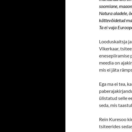
soomlane, maaoma
Natura aladele, öe
kättevõidetud maa.
Ta ei vaja Euroop
Looduskaitsja ja
Vikerkaar, tsite
enesepiiramise 
meedia on ajakir
mis ei jäta rämp
Ega ma ei tea, k
paberajakirjandu
ülistatud selle e
seda, mis taastu
Rein Kuresoo kir
tsiteerides sedas