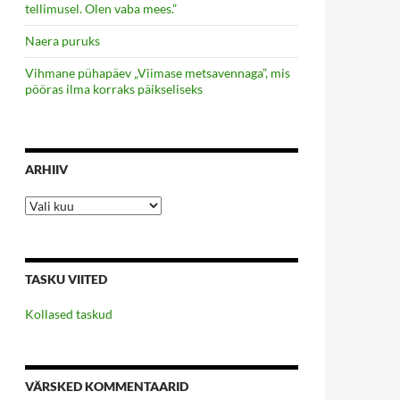
tellimusel. Olen vaba mees.”
Naera puruks
Vihmane pühapäev „Viimase metsavennaga”, mis
pööras ilma korraks päikseliseks
ARHIIV
Arhiiv
TASKU VIITED
Kollased taskud
VÄRSKED KOMMENTAARID