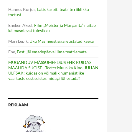
Hannes Korjus
,
Lätis kärbiti teatrite riiklikku
toetust
Eneken Aksel
,
Film „Meister ja Margarita” näitab
käimasolevat tulevikku
Mari Lepik
,
Uku Masingust sigaretistatud käega
Ene
,
Eesti jäi emadepäeval ilma teatriemata
MUGANDUV MÄSSUMEELSUS EHK KUIDAS
MAALIDA SÜGIST - Teater.Muusika.Kino
,
JUHAN
ULFSAK: kuidas on võimalik humanistlike
väärtuste eest seistes midagi lõhestada?
REKLAAM