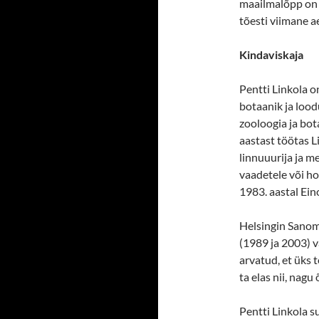
maailmalõpp on j
tõesti viimane a
Kindaviskaja
Pentti Linkola on 
botaanik ja loodu
zooloogia ja bot
aastast töötas L
linnuuurija ja me
vaadetele või ho
1983. aastal Ei
Helsingin Sanoma
(1989 ja 2003) 
arvatud, et üks 
ta elas nii, nagu
Pentti Linkola su