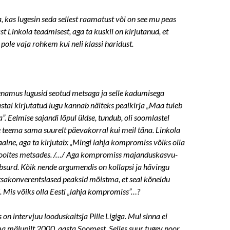
a, kas lugesin seda sellest raamatust või on see mu peas
t Linkola teadmisest, aga ta kuskil on kirjutanud, et
pole vaja rohkem kui neli klassi haridust.
namus lugusid seotud metsaga ja selle kadumisega
tal kirjutatud lugu kannab näiteks pealkirja „Maa tuleb
a”. Eelmise sajandi lõpul üldse, tundub, oli soomlastel
 teema sama suurelt päevakorral kui meil täna. Linkola
alne, aga ta kirjutab: „Mingi lahja kompromiss võiks olla
 pooltes metsades. /…/ Aga kompromiss majanduskasvu-
absurd. Kõik nende argumendis on kollapsi ja hävingu
sakonverentslased peaksid mõistma, et seal kõneldu
. Mis võiks olla Eesti „lahja kompromiss”…?
on intervjuu looduskaitsja Pille Ligiga. Mul sinna ei
 mälupilt 2000. aasta Soomest. Selles suur tugev noor