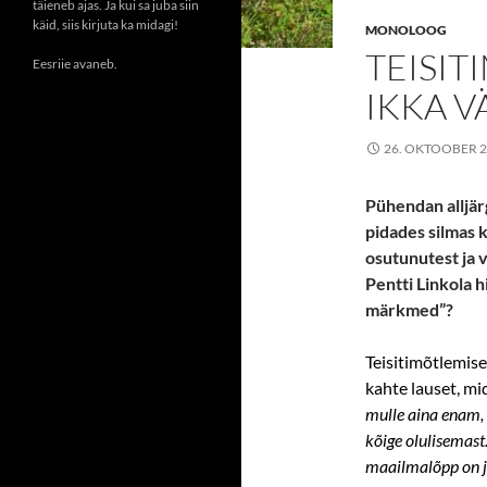
täieneb ajas. Ja kui sa juba siin
käid, siis kirjuta ka midagi!
MONOLOOG
TEISIT
Eesriie avaneb.
IKKA 
26. OKTOOBER 
Pühendan alljä
pidades silmas k
osutunutest ja v
Pentti Linkola h
märkmed”?
Teisitimõtlemise
kahte lauset, mi
mulle aina enam, 
kõige olulisemast
maailmalõpp on j