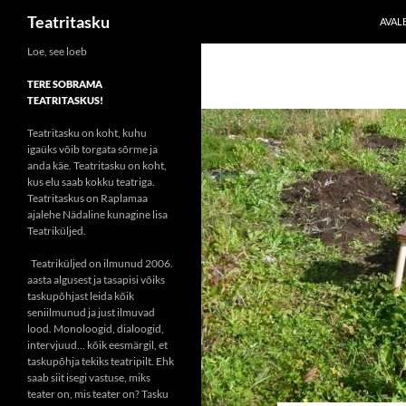
Otsi
Teatritasku
AVAL
Liigu
Loe, see loeb
sisu
TERE SOBRAMA
juurde
TEATRITASKUS!
Teatritasku on koht, kuhu
igaüks võib torgata sõrme ja
anda käe. Teatritasku on koht,
kus elu saab kokku teatriga.
Teatritaskus on Raplamaa
ajalehe Nädaline kunagine lisa
Teatriküljed.
Teatriküljed on ilmunud 2006.
aasta algusest ja tasapisi võiks
taskupõhjast leida kõik
seniilmunud ja just ilmuvad
lood. Monoloogid, dialoogid,
intervjuud... kõik eesmärgil, et
taskupõhja tekiks teatripilt. Ehk
saab siit isegi vastuse, miks
teater on, mis teater on? Tasku