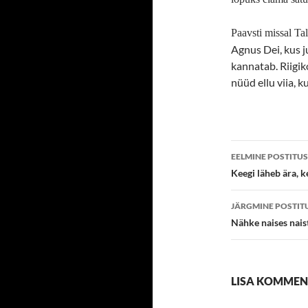
Paavsti missal Ta
Agnus Dei, kus j
kannatab. Riigik
nüüd ellu viia, k
Postitust
EELMINE POSTITUS
töölaud
Keegi läheb ära, 
JÄRGMINE POSTIT
Nähke naises nais
LISA KOMME