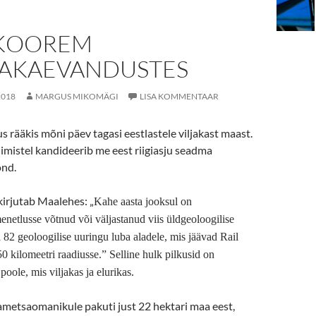
 KOOREM
AKAEVANDUSTES
2018
MARGUS MIKOMÄGI
LISA KOMMENTAAR
s rääkis mõni päev tagasi eestlastele viljakast maast.
imistel kandideerib me eest riigiasju seadma
ond.
 kirjutab Maalehes: „
Kahe aasta jooksul on
etlusse võtnud või väljastanud viis üldgeoloogilise
a 82 geoloogilise uuringu luba aladele, mis jäävad Rail
 50 kilomeetri raadiusse.” Selline hulk pilkusid on
oole, mis viljakas ja elurikas.
ametsaomanikule pakuti just 22 hektari maa eest,