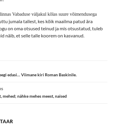
llinnas Vabaduse väljakul kõlas suure võimendusega
uttu jumala tallest, kes kõik maailma patud ära
ogu on oma otsused teinud ja mis otsustatud, tuleb
uid näib, et selle talle koorem on kasvanud.
e
keegi edasi… Viimane kiri Roman Baskinile.
US
t, mehed; nähke mehes meest, naised
NTAAR