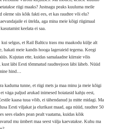
etatakse riigi maaks? Justnagu peaks kuuluma meile
d oleme siis kõik fakti ees, et kas raudtee või elu?
evandajaile ei ütelda, aga mina meie kõigi riigimaal
kasutamist keelata ei saa.
 kui selgus, et Rail Balticu trass mu maakodu külje alt
, hakati meie kandis hooga lageraieid tegema. Keegi
üüs. Kujutan ette, kuidas samalaadne kiirraie võis
, kust läbi Eesti tõmmatud raudteejoon läbi läheb. Nüüd
gmine hind…
a kaduma tunne, et riigi mets ja maa minu ja meie kõigi
et väga paljud arukad inimesed hoiatasid kahju eest,
Eestile kaasa tuua võib, ei tähendanud ju mitte midagi. Ma
usa Eesti viljakat ja elurikast maad, aga nüüd, raudtee 50
ses sees elades pean pealt vaatama, kuidas kõik
avarud mu ümbert maa seest välja kaevatakse. Kuhu ma
un?