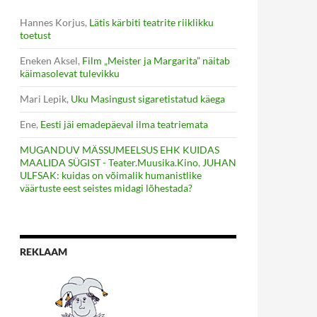
Hannes Korjus
,
Lätis kärbiti teatrite riiklikku
toetust
Eneken Aksel
,
Film „Meister ja Margarita” näitab
käimasolevat tulevikku
Mari Lepik
,
Uku Masingust sigaretistatud käega
Ene
,
Eesti jäi emadepäeval ilma teatriemata
MUGANDUV MÄSSUMEELSUS EHK KUIDAS
MAALIDA SÜGIST - Teater.Muusika.Kino
,
JUHAN
ULFSAK: kuidas on võimalik humanistlike
väärtuste eest seistes midagi lõhestada?
REKLAAM