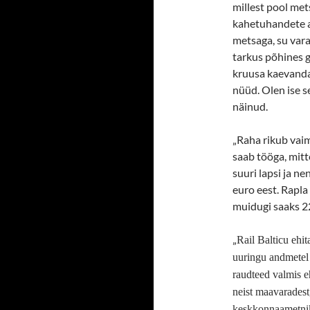
millest pool met
kahetuhandete al
metsaga, su vara
tarkus põhines g
kruusa kaevanda
nüüd. Olen ise s
näinud.
„
Raha rikub vaim
saab tööga, mitt
suuri lapsi ja ne
euro eest. Rapla
muidugi saaks 22
„
Rail Balticu ehi
uuringu andmetel 
raudteed valmis e
neist maavaradest
keskkonnaametnik 