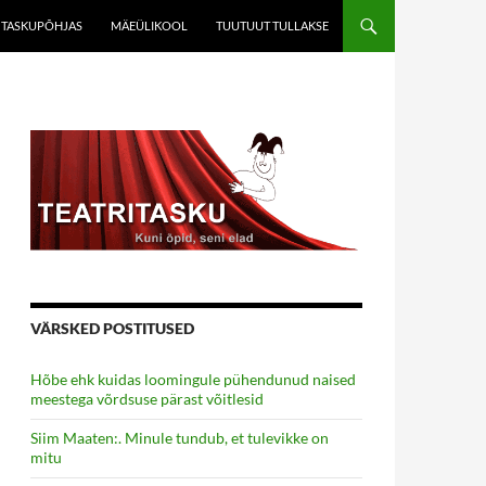
TASKUPÕHJAS
MÄEÜLIKOOL
TUUTUUT TULLAKSE
VÄRSKED POSTITUSED
Hõbe ehk kuidas loomingule pühendunud naised
meestega võrdsuse pärast võitlesid
Siim Maaten:. Minule tundub, et tulevikke on
mitu