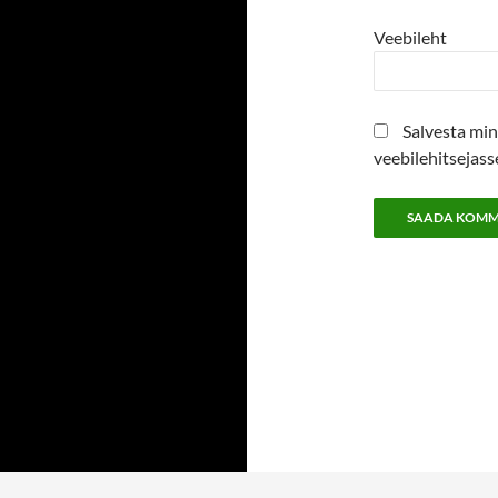
Veebileht
Salvesta min
veebilehitsejas