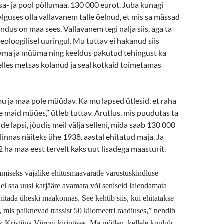
sa- ja pool põllumaa, 130 000 eurot. Juba kunagi
guses olla vallavanem talle öelnud, et mis sa mässad
ndus on maa sees. Vallavanem tegi nalja siis, aga ta
eoloogilisel uuringul. Mu tuttav ei hakanud siis
ma ja müüma ning keeldus pakutud tehingust ka
elles metsas kolanud ja seal kotkaid toimetamas
u ja maa pole müüdav. Ka mu lapsed ütlesid, et raha
e maid müües,” ütleb tuttav. Arutlus, mis puudutas ta
nde lapsi, jõudis meil välja selleni, mida saab 130 000
 linnas näiteks ühe 1938. aastal ehitatud maja. Ja
 ha maa eest tervelt kaks uut lisadega maasturit.
tamiseks vajalike ehitusmaavarade varustuskindluse
ei saa uusi karjääre avamata või seniseid laiendamata
hitada üheski maakonnas. See kehtib siis, kui ehitatakse
, mis paiknevad trassist 50 kilomeetri raadiuses,” nendib
Kristiina Viironi kirjutises. Ma mõtlen, kellele kuulub