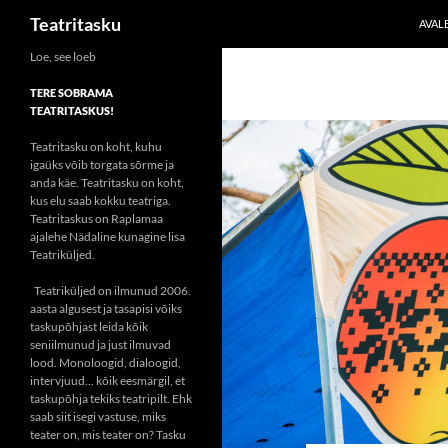
Otsi
Teatritasku
AVAL
Liigu
Loe, see loeb
sisu
TERE SOBRAMA
juurde
TEATRITASKUS!
Teatritasku on koht, kuhu
igaüks võib torgata sõrme ja
anda käe. Teatritasku on koht,
kus elu saab kokku teatriga.
Teatritaskus on Raplamaa
ajalehe Nädaline kunagine lisa
Teatriküljed.
Teatriküljed on ilmunud 2006.
aasta algusest ja tasapisi võiks
taskupõhjast leida kõik
seniilmunud ja just ilmuvad
lood. Monoloogid, dialoogid,
intervjuud... kõik eesmärgil, et
taskupõhja tekiks teatripilt. Ehk
saab siit isegi vastuse, miks
teater on, mis teater on? Tasku