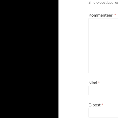
Sinu e-postiaadres
Kommenteeri
*
Nimi
*
E-post
*