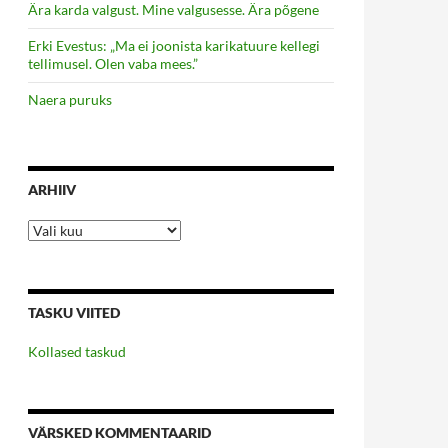
Ära karda valgust. Mine valgusesse. Ära põgene
Erki Evestus: „Ma ei joonista karikatuure kellegi
tellimusel. Olen vaba mees.”
Naera puruks
ARHIIV
Arhiiv
TASKU VIITED
Kollased taskud
VÄRSKED KOMMENTAARID