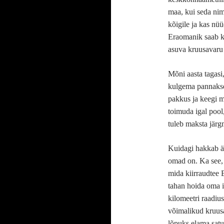
maa, kui seda nim
kõigile ja kas nüü
Eraomanik saab ka
asuva kruusavaru 
Mõni aasta tagasi,
kulgema pannakse
pakkus ja keegi m
toimuda igal pool
tuleb maksta jär
Kuidagi hakkab är
omad on. Ka see, 
mida kiirraudtee 
tahan hoida oma il
kilomeetri raadiu
võimalikud kruus
lõpuks elama sat