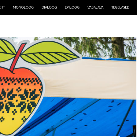
EHT
MONOLOOG
DIALOOG
EPILOOG
VABALAVA
TEGELASED