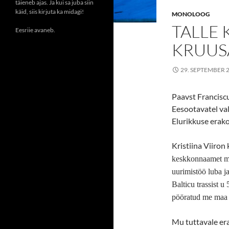
täieneb ajas. Ja kui sa juba siin
käid, siis kirjuta ka midagi!
MONOLOOG
TALLE
Eesriie avaneb.
KRUUS
29. SEPTEMBER 
Paavst Franciscu
Eesootavatel val
Elurikkuse erak
Kristiina Viiron
keskkonnaamet men
uurimistöö luba j
Balticu trassist u
pööratud me maa p
Mu tuttavale er