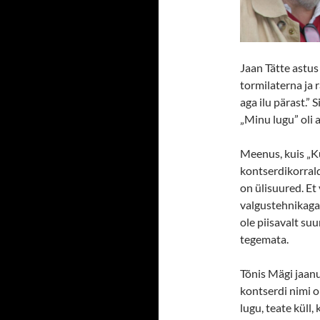
Jaan Tätte astus 
tormilaterna ja r
aga ilu pärast.”
„Minu lugu” oli 
Meenus, kuis „Ku
kontserdikorrald
on ülisuured. Et 
valgustehnikaga.
ole piisavalt su
tegemata.
Tõnis Mägi jaanu
kontserdi nimi ol
lugu, teate küll,