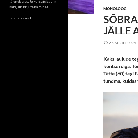
täieneb ajas. Ja kui sa juba siin
käid, siis kirjuta ka midagi!
MONOLOOG
SÕBRAD
Eesriie avaneb.
JÄLLE 
27. APRILL 2024
Kaks laulude te
kontserdiga. Tõn
Tätte (60) tegi 
tundma, kuidas 