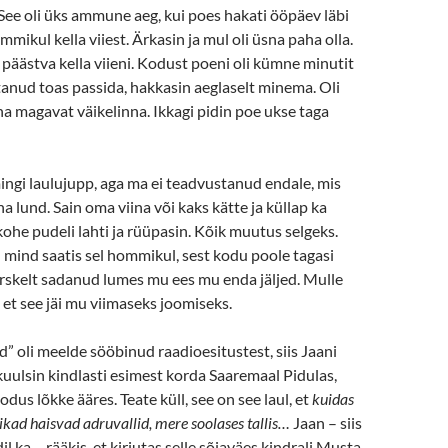
. See oli üks ammune aeg, kui poes hakati ööpäev läbi
mikul kella viiest. Ärkasin ja mul oli üsna paha olla.
e päästva kella viieni. Kodust poeni oli kümne minutit
anud toas passida, hakkasin aeglaselt minema. Oli
a magavat väikelinna. Ikkagi pidin poe ukse taga
ngi laulujupp, aga ma ei teadvustanud endale, mis
a lund. Sain oma viina või kaks kätte ja küllap ka
ohe pudeli lahti ja rüüpasin. Kõik muutus selgeks.
ul mind saatis sel hommikul, sest kodu poole tagasi
rskelt sadanud lumes mu ees mu enda jäljed. Mulle
et see jäi mu viimaseks joomiseks.
ed” oli meelde sööbinud raadioesitustest, siis Jaani
 kuulsin kindlasti esimest korda Saaremaal Pidulas,
us lõkke ääres. Teate küll, see on see laul, et
kuidas
pikad haisvad adruvallid, mere soolases tallis…
Jaan – siis
l ka – rääkis, et kirjutas selle sõjaväes kindrali Musta