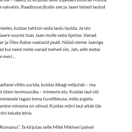
 valvates. Raadiosse jõudis see ja Jaani teised laulud
eles, kuidas tahtsin seda laulu laulda. Ja siis
Saare suures toas Jaan mulle seda õpetas. Vanad
r ja Ülev Aaloe vaatasid pealt. Nüüd oleme Jaaniga
d kui need meile vanad mehed siis. Jah,
selle metsa
 on meri…
dlane võiks uurida, kuidas ikkagi mõjutab – ma
ütlen levimuusika – inimeste elu. Kuidas laul või
nimesele tagasi tema tundlikkuse, mille argielu
amine minema on viinud. Kuidas mõni laul aitab üle
ini taluda leina.
„Romanss”. Ta kirjutas selle Mikk Mikiveri palvel