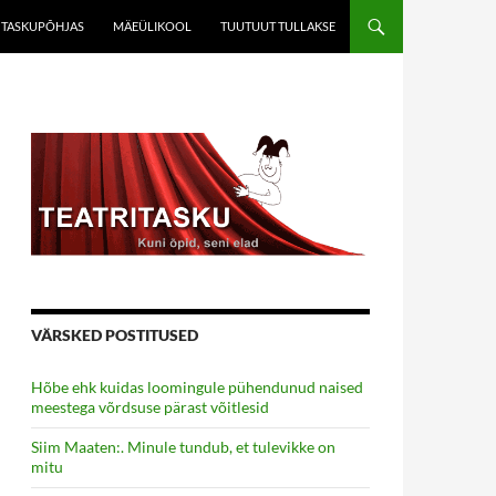
TASKUPÕHJAS
MÄEÜLIKOOL
TUUTUUT TULLAKSE
VÄRSKED POSTITUSED
Hõbe ehk kuidas loomingule pühendunud naised
meestega võrdsuse pärast võitlesid
Siim Maaten:. Minule tundub, et tulevikke on
mitu