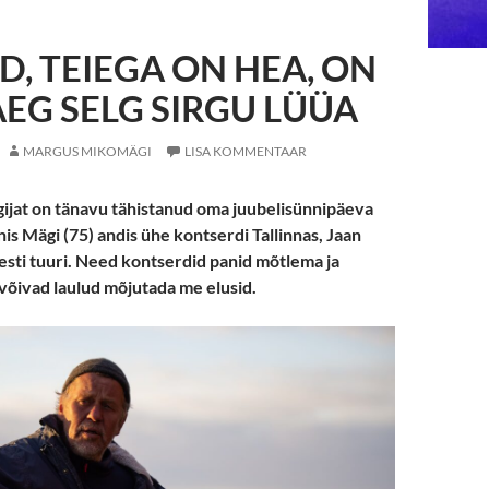
, TEIEGA ON HEA, ON
AEG SELG SIRGU LÜÜA
MARGUS MIKOMÄGI
LISA KOMMENTAAR
gijat on tänavu tähistanud oma juubelisünnipäeva
is Mägi (75) andis ühe kontserdi Tallinnas, Jaan
Eesti tuuri. Need kontserdid panid mõtlema ja
võivad laulud mõjutada me elusid.