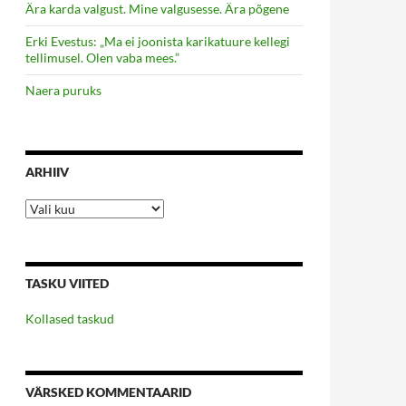
Ära karda valgust. Mine valgusesse. Ära põgene
Erki Evestus: „Ma ei joonista karikatuure kellegi
tellimusel. Olen vaba mees.”
Naera puruks
ARHIIV
Arhiiv
TASKU VIITED
Kollased taskud
VÄRSKED KOMMENTAARID