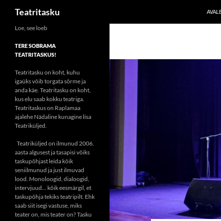
Otsi
Teatritasku
AVAL
Liigu
Loe, see loeb
sisu
TERE SOBRAMA
juurde
TEATRITASKUS!
Teatritasku on koht, kuhu
igaüks võib torgata sõrme ja
anda käe. Teatritasku on koht,
kus elu saab kokku teatriga.
Teatritaskus on Raplamaa
ajalehe Nädaline kunagine lisa
Teatriküljed.
Teatriküljed on ilmunud 2006.
aasta algusest ja tasapisi võiks
taskupõhjast leida kõik
seniilmunud ja just ilmuvad
lood. Monoloogid, dialoogid,
intervjuud... kõik eesmärgil, et
taskupõhja tekiks teatripilt. Ehk
saab siit isegi vastuse, miks
teater on, mis teater on? Tasku