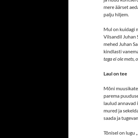
mere äärset aeda
palju hiljem.
Mul on kuidagi me
Vilsandil Juhan 
mehed Juhan Saa
kindlasti vanema
taga ei ole mets,
Laul on tee
Mõni muusikatea
parema puudusel 
laulud annavad i
mured ja sekeld
saada ja tugevam
Tõnisel on lugu 