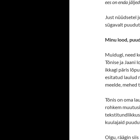
ees on enda jäljed
Just nüüdsetel j
sügavalt puuduta
Minu lood, puu
Muidugi, need k
Tõnise ja Jaani
ikkagi päris lõp
esitatud laulud m
meelde, mehed t
Tõnis on oma la
rohkem muutusi l
tekstitundlikkus
kuulajaid puudu
Olgu, räägin sii