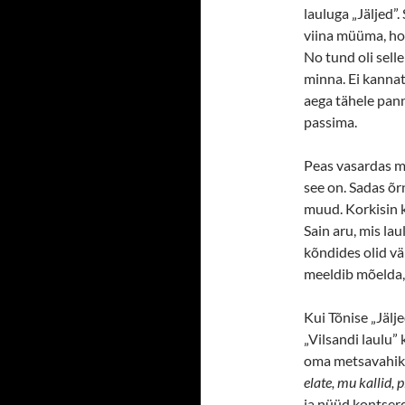
lauluga „Jäljed”
viina müüma, hom
No tund oli sell
minna. Ei kannat
aega tähele pann
passima.
Peas vasardas mi
see on. Sadas õrn
muud. Korkisin k
Sain aru, mis la
kõndides olid vä
meeldib mõelda, 
Kui Tõnise „Jälj
„Vilsandi laulu”
oma metsavahikod
elate, mu kallid, 
ja nüüd kontserdi