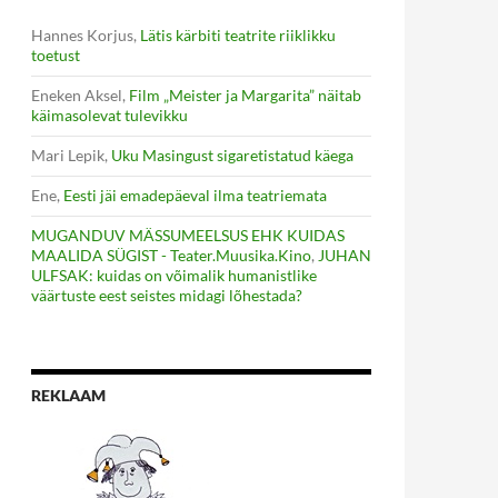
Hannes Korjus
,
Lätis kärbiti teatrite riiklikku
toetust
Eneken Aksel
,
Film „Meister ja Margarita” näitab
käimasolevat tulevikku
Mari Lepik
,
Uku Masingust sigaretistatud käega
Ene
,
Eesti jäi emadepäeval ilma teatriemata
MUGANDUV MÄSSUMEELSUS EHK KUIDAS
MAALIDA SÜGIST - Teater.Muusika.Kino
,
JUHAN
ULFSAK: kuidas on võimalik humanistlike
väärtuste eest seistes midagi lõhestada?
REKLAAM