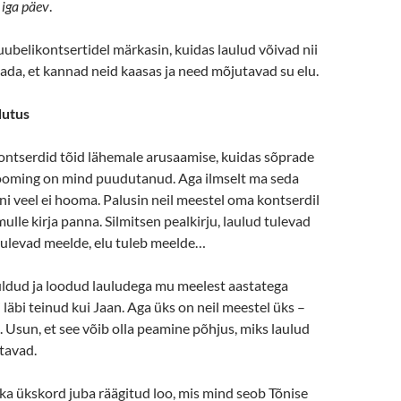
 iga päev
.
uubelikontsertidel märkasin, kuidas laulud võivad nii
da, et kannad neid kaasas ja need mõjutavad su elu.
dutus
ontserdid tõid lähemale arusaamise, kuidas sõprade
 looming on mind puudutanud. Aga ilmselt ma seda
uni veel ei hooma. Palusin neil meestel oma kontserdil
ulle kirja panna. Silmitsen pealkirju, laulud tulevad
ulevad meelde, elu tuleb meelde…
uldud ja loodud lauludega mu meelest aastatega
äbi teinud kui Jaan. Aga üks on neil meestel üks –
. Usun, et see võib olla peamine põhjus, miks laulud
tavad.
s ka ükskord juba räägitud loo, mis mind seob Tõnise