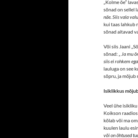
„Kolme õe” lavas
sõnad on sellel la
näe. Siis vala va
kui taas lahkub m
sõnad aitavad va
Või siis Jaani „
sõnad: „
Ja mu õnn
siis ei rohkem ega
lauluga on see ku
sõpru, ja mõjub 
Isiklikkus mõjub 
Veel ühe isikliku
Koikson raadios T
kõlab või ma oma
kuulen laulu esi
või on õhtused tu