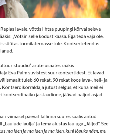
Raplas lavale, võttis lihtsa puupingi kõrval seisva
ääkis: „Võtsin selle kodust kaasa. Ega teda vaja ole,
 Siis süütas tormilaternasse tule. Kontsertetendus
alanud.
ltuuristuudio” arutelusaates rääkis
aja Eva Palm suvistest suurkontsertidest. Et lavad
välismaalt tuleb 60 rekat, 90 rekat koos lava-, heli- ja
 Kontserdikorraldaja jutust selgus, et kuna meil ei
uri kontserdipaiku ja staadione, jäävad paljud asjad
ari viimasel päeval Tallinna suures saalis antud
i „Laulude laulja” ja tema alustas lauluga „Jäljed”. See
 kus
ma
läen ja ma läen ja ma läen, kuni lõpuks näen, mu