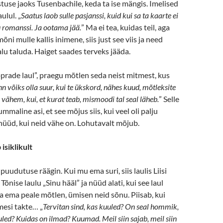
tuse jaoks Tusenbachile, keda ta ise mängis. Imelised
ulul. „
Saatus laob sulle pasjanssi,
kuid ku
i
sa ta kaarte ei
lu romanssi. Ja ootama jää.
” Ma ei tea, kuidas teil, aga
õni mulle kallis inimene, siis just see viis ja need
lu taluda. Haiget saades terveks jääda.
Sõprade laul”, praegu mõtlen seda neist mitmest, kus
 võiks olla suur, kui te ükskord, nähes kuud, mõtleksite
 vähem, kui, et kurat teab, mismoodi tal seal läheb.
” Selle
mmaline asi, et see mõjus siis, kui veel oli palju
nüüd, kui neid vähe on. Lohutavalt mõjub.
isiklikult
 puudutuse räägin. Kui mu ema suri, siis laulis Liisi
õnise laulu „Sinu hääl” ja nüüd alati, kui see laul
 ema peale mõtlen, ümisen neid sõnu. Piisab, kui
mesi takte… „
Tervitan sind, kas kuuled? On seal hommik,
uled? Kuidas on
ilmad?
Kuumad. Meil siin sajab, meil siin