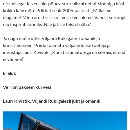
otsimisega. Ja veel üks põnev, sürrealismi definitsiooniga hästi
kokku käiv mõte Priidult sealt 2006. aastast: „Millal me
magame? Minu arust siis, kui me ärkvel oleme. Vahest see ongi
mu inspiratsiooniks. Näe ja lase teistel näha.”
Ja nagu mulle ütles Viljandi Rüki galerii omanik ja
kunstimetseen, Priidu raamatu väljaandmise toetaja ja
innustaja Lauri Kivistik: „Kunstiraamatutega on see asi, et nad
ei vanane.”
Eraldi:
Veri on paksem kui vesi
Lauri Kivistik, Viljandi Rüki galerii juht ja omanik