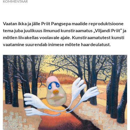
KOMMENTAAR
Vaatan ikka ja jälle Priit Pangsepa maalide reproduktsioone
tema juba juulikuus ilmunud kunstiraamatus „Viljandi Priit” ja
mõtlen liivakellas voolavale ajale. Kunstiraamatutest kunsti
vaatamine suurendab inimese mõtete haardeulatust.