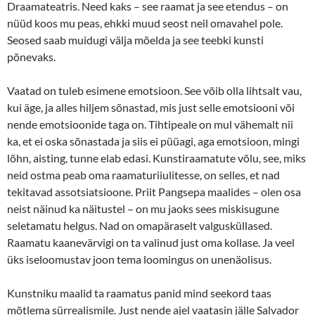
Draamateatris. Need kaks – see raamat ja see etendus – on
nüüd koos mu peas, ehkki muud seost neil omavahel pole.
Seosed saab muidugi välja mõelda ja see teebki kunsti
põnevaks.
Vaatad on tuleb esimene emotsioon. See võib olla lihtsalt vau,
kui äge, ja alles hiljem sõnastad, mis just selle emotsiooni või
nende emotsioonide taga on. Tihtipeale on mul vähemalt nii
ka, et ei oska sõnastada ja siis ei püüagi, aga emotsioon, mingi
lõhn, aisting, tunne elab edasi. Kunstiraamatute võlu, see, miks
neid ostma peab oma raamaturiiulitesse, on selles, et nad
tekitavad assotsiatsioone. Priit Pangsepa maalides – olen osa
neist näinud ka näitustel – on mu jaoks sees miskisugune
seletamatu helgus. Nad on omapäraselt valgusküllased.
Raamatu kaanevärvigi on ta valinud just oma kollase. Ja veel
üks iseloomustav joon tema loomingus on unenäolisus.
Kunstniku maalid ta raamatus panid mind seekord taas
mõtlema sürrealismile. Just nende ajel vaatasin jälle Salvador