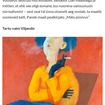
Voolavus seostub mul esmaselt Salvador Dali maalidega ja
mõtlen, et ehk see oligi esmane, kui noorena vaimustusin
sürrealismist – sest seal tal üsna otseselt aeg voolab, ta maalib
voolavaid kelli. Paneb maali pealkirjaks „Mälu püsivus”.
Tartu vaim Viljandis