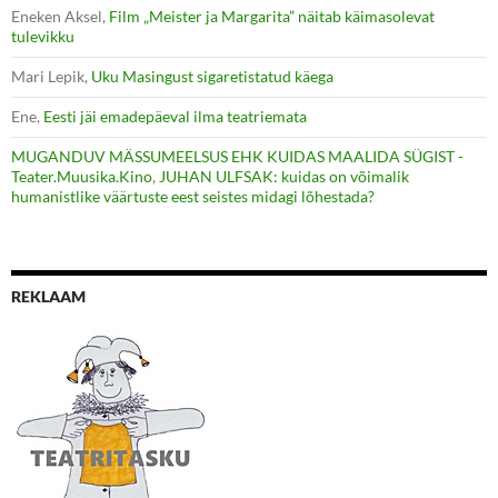
Eneken Aksel
,
Film „Meister ja Margarita” näitab käimasolevat
tulevikku
Mari Lepik
,
Uku Masingust sigaretistatud käega
Ene
,
Eesti jäi emadepäeval ilma teatriemata
MUGANDUV MÄSSUMEELSUS EHK KUIDAS MAALIDA SÜGIST -
Teater.Muusika.Kino
,
JUHAN ULFSAK: kuidas on võimalik
humanistlike väärtuste eest seistes midagi lõhestada?
REKLAAM