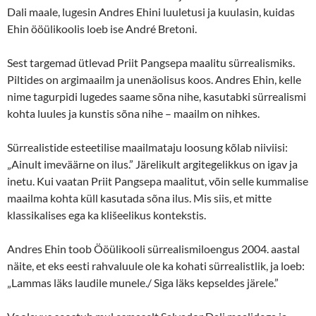
Dali maale, lugesin Andres Ehini luuletusi ja kuulasin, kuidas
Ehin ööülikoolis loeb ise André Bretoni.
Sest targemad ütlevad Priit Pangsepa maalitu sürrealismiks.
Piltides on argimaailm ja unenäolisus koos. Andres Ehin, kelle
nime tagurpidi lugedes saame sõna nihe, kasutabki sürrealismi
kohta luules ja kunstis sõna nihe – maailm on nihkes.
Sürrealistide esteetilise maailmataju loosung kõlab niiviisi:
„Ainult imeväärne on ilus.” Järelikult argitegelikkus on igav ja
inetu. Kui vaatan Priit Pangsepa maalitut, võin selle kummalise
maailma kohta küll kasutada sõna ilus. Mis siis, et mitte
klassikalises ega ka klišeelikus kontekstis.
Andres Ehin toob Ööülikooli sürrealismiloengus 2004. aastal
näite, et eks eesti rahvaluule ole ka kohati sürrealistlik, ja loeb:
„Lammas läks laudile munele./ Siga läks kepseldes järele.”