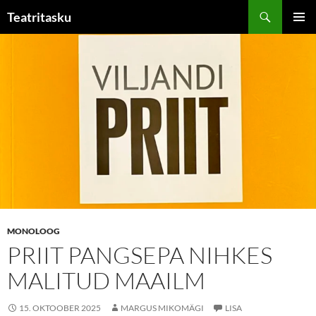
Liigu
Otsi
Teatritasku
sisu
PEAME
juurde
MONOLOOG
PRIIT PANGSEPA NIHKES
MALITUD MAAILM
15. OKTOOBER 2025
MARGUS MIKOMÄGI
LISA