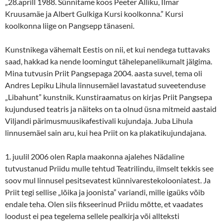
„28.aprill 1988. Sünnitame koos Peeter Alliku, Ilmar
Kruusamäe ja Albert Gulkiga Kursi koolkonna.” Kursi
koolkonna liige on Pangsepp tänaseni.
Kunstnikega vähemalt Eestis on nii, et kui nendega tuttavaks
saad, hakkad ka nende loomingut tähelepanelikumalt jälgima.
Mina tutvusin Priit Pangsepaga 2004. aasta suvel, tema oli
Andres Lepiku Lihula linnusemäel lavastatud suveetenduse
„Libahunt” kunstnik. Kunstiraamatus on kirjas Priit Pangsepa
kujundused teatris ja näiteks on ta olnud üsna mitmeid aastaid
Viljandi pärimusmuusikafestivali kujundaja. Juba Lihula
linnusemäel sain aru, kui hea Priit on ka plakatikujundajana.
1. juulil 2006 olen Rapla maakonna ajalehes Nädaline
tutvustanud Priidu mulle tehtud Teatrilindu, ilmselt tekkis see
soov mul linnusel pesitsevatest künnivarestekolooniatest. Ja
Priit tegi sellise „lõika ja joonista” variandi, mille igaüks võib
endale teha. Olen siis fikseerinud Priidu mõtte, et vaadates
loodust ei pea tegelema sellele pealkirja või allteksti