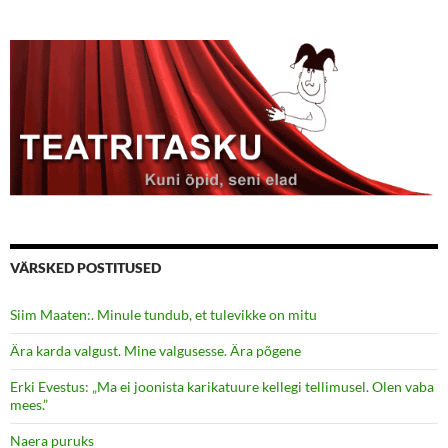
VÄRSKED POSTITUSED
Siim Maaten:. Minule tundub, et tulevikke on mitu
Ära karda valgust. Mine valgusesse. Ära põgene
Erki Evestus: „Ma ei joonista karikatuure kellegi tellimusel. Olen vaba
mees.”
Naera puruks