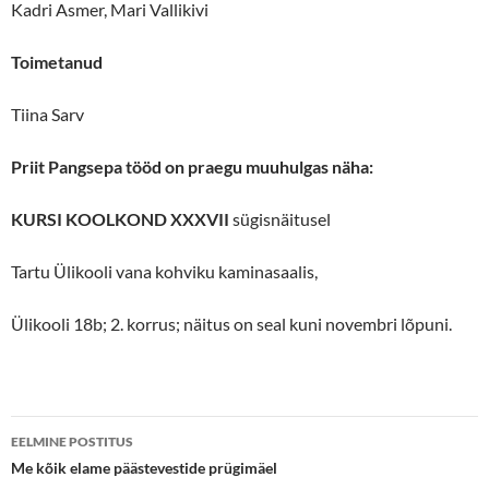
Kadri Asmer, Mari Vallikivi
Toimetanud
Tiina Sarv
Priit Pangsepa tööd on praegu muuhulgas näha:
KURSI KOOLKOND XXXVII
sügisnäitusel
Tartu Ülikooli vana kohviku kaminasaalis,
Ülikooli 18b; 2. korrus; näitus on seal kuni novembri lõpuni.
Postituste
EELMINE POSTITUS
töölaud
Me kõik elame päästevestide prügimäel