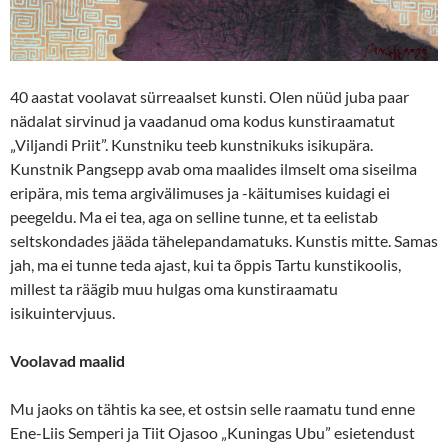
40 aastat voolavat sürreaalset kunsti. Olen nüüd juba paar
nädalat sirvinud ja vaadanud oma kodus kunstiraamatut
„Viljandi Priit”. Kunstniku teeb kunstnikuks isikupära.
Kunstnik Pangsepp avab oma maalides ilmselt oma siseilma
eripära, mis tema argivälimuses ja -käitumises kuidagi ei
peegeldu. Ma ei tea, aga on selline tunne, et ta eelistab
seltskondades jääda tähelepandamatuks. Kunstis mitte. Samas
jah, ma ei tunne teda ajast, kui ta õppis Tartu kunstikoolis,
millest ta räägib muu hulgas oma kunstiraamatu
isikuintervjuus.
Voolavad maalid
Mu jaoks on tähtis ka see, et ostsin selle raamatu tund enne
Ene-Liis Semperi ja Tiit Ojasoo „Kuningas Ubu” esietendust