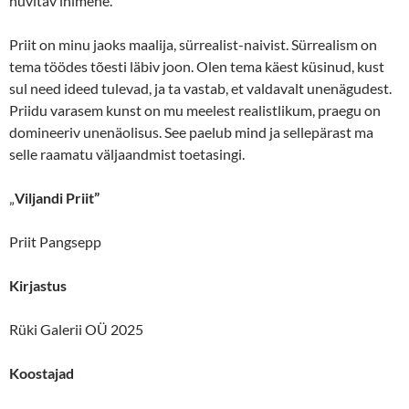
huvitav inimene.
Priit on minu jaoks maalija, sürrealist-naivist. Sürrealism on
tema töödes tõesti läbiv joon. Olen tema käest küsinud, kust
sul need ideed tulevad, ja ta vastab, et valdavalt unenägudest.
Priidu varasem kunst on mu meelest realistlikum, praegu on
domineeriv unenäolisus. See paelub mind ja sellepärast ma
selle raamatu väljaandmist toetasingi.
„
Viljandi Priit”
Priit Pangsepp
Kirjastus
Rüki Galerii OÜ 2025
Koostajad