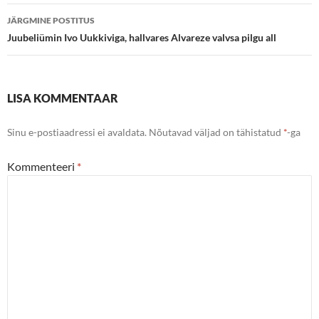
JÄRGMINE POSTITUS
Juubeliümin Ivo Uukkiviga, hallvares Alvareze valvsa pilgu all
LISA KOMMENTAAR
Sinu e-postiaadressi ei avaldata.
Nõutavad väljad on tähistatud
*
-ga
Kommenteeri
*