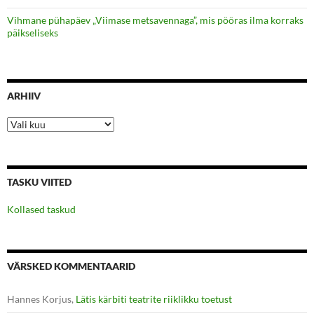
Vihmane pühapäev „Viimase metsavennaga”, mis pööras ilma korraks
päikseliseks
ARHIIV
Arhiiv
TASKU VIITED
Kollased taskud
VÄRSKED KOMMENTAARID
Hannes Korjus
,
Lätis kärbiti teatrite riiklikku toetust