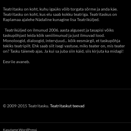
Teatritasku on koht, kuhu igaüks võib torgata sõrme ja anda käe.
Teatritasku on koht, kus elu saab kokku teatriga. Teatritaskus on
Raplamaa ajalehe Nädaline kunagine lisa Teatriküljed.
Teatriküljed on ilmunud 2006. aasta algusest ja tasapisi võiks
taskupõhjast leida kõik seniilmunud ja just ilmuvad lood.
Monoloogid, dialoogid, intervjuud... kõik eesmärgil, et taskupõhja
tekiks teatripilt. Ehk saab siit isegi vastuse, miks teater on, mis teater
on? Tasku täieneb ajas. Ja kui sa juba siin käid, siis kirjuta ka midagi!
Eesriie avaneb.
© 2009-2015 Teatritasku.
Teatritaskut teevad
Kasutame WordPressi