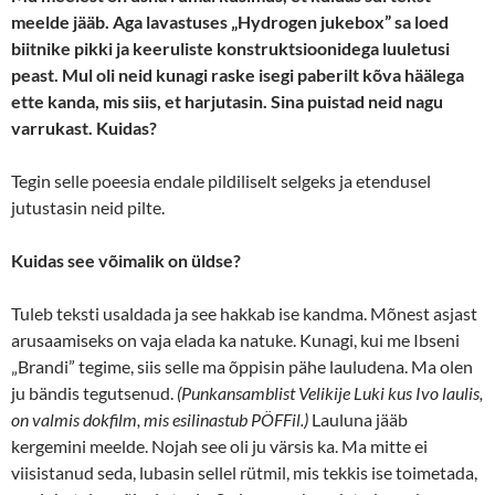
meelde jääb. Aga lavastuses „Hydrogen jukebox” sa loed
biitnike pikki ja keeruliste konstruktsioonidega luuletusi
peast. Mul oli neid kunagi raske isegi paberilt kõva häälega
ette kanda, mis siis, et harjutasin. Sina puistad neid nagu
varrukast. Kuidas?
Tegin selle poeesia endale pildiliselt selgeks ja etendusel
jutustasin neid pilte.
Kuidas see võimalik on üldse?
Tuleb teksti usaldada ja see hakkab ise kandma. Mõnest asjast
arusaamiseks on vaja elada ka natuke. Kunagi, kui me Ibseni
„Brandi” tegime, siis selle ma õppisin pähe lauludena. Ma olen
ju bändis tegutsenud.
(Punkansamblist Velikije Luki kus Ivo laulis,
on valmis dokfilm, mis esilinastub PÖFFil.)
Lauluna jääb
kergemini meelde. Nojah see oli ju värsis ka. Ma mitte ei
viisistanud seda, lubasin sellel rütmil, mis tekkis ise toimetada,