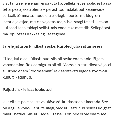
vist tänu sellele enam ei pakuta ka. Selleks, et seriaalides kaasa
teha, peab jaksu olema – pärast töönädalat puhkepäevadel
seriaali, tõmmata, muud elu ei olegi. Noortel muidugi on
laenud ja asjad, mis on vaja tasuda, siis ei saagi teisiti. Hea on
kui saad teha midagi sellist, mis endale ka meeldib. Sellepärast
ma lõpuotsas hakkasingi ise tegema.
Järele jätta on kindlasti raske, kui oled juba rattas sees?
Ei tea, kui oled küllastunud, siis nii raske enam pole. Pigem
vabanemine. Reklaamiga ka oli nii. Marssisin stuudiost välja, ei
suutnud enam “rõõmsamalt” reklaamteksti lugeda, rõõm oli
kuhugi kadunud.
Paljud siiski ei saa loobutud.
Ju neil siis pole sellist valuläve või kuidas seda nimetada. See
on nagu alkoholi ja suitsugagi, oled küllastunud sellest kõigest
mingil hetkel. Siis, kui seda liiga palju on. See ei ole enam see,