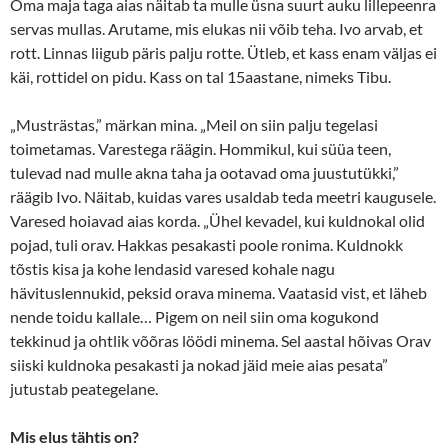
Oma maja taga aias näitab ta mulle üsna suurt auku lillepeenra
servas mullas. Arutame, mis elukas nii võib teha. Ivo arvab, et
rott. Linnas liigub päris palju rotte. Ütleb, et kass enam väljas ei
käi, rottidel on pidu. Kass on tal 15aastane, nimeks Tibu.
„Musträstas,” märkan mina. „Meil on siin palju tegelasi
toimetamas. Varestega räägin. Hommikul, kui süüa teen,
tulevad nad mulle akna taha ja ootavad oma juustutükki,”
räägib Ivo. Näitab, kuidas vares usaldab teda meetri kaugusele.
Varesed hoiavad aias korda. „Ühel kevadel, kui kuldnokal olid
pojad, tuli orav. Hakkas pesakasti poole ronima. Kuldnokk
tõstis kisa ja kohe lendasid varesed kohale nagu
hävituslennukid, peksid orava minema. Vaatasid vist, et läheb
nende toidu kallale… Pigem on neil siin oma kogukond
tekkinud ja ohtlik võõras löödi minema. Sel aastal hõivas Orav
siiski kuldnoka pesakasti ja nokad jäid meie aias pesata”
jutustab peategelane.
Mis elus tähtis on?