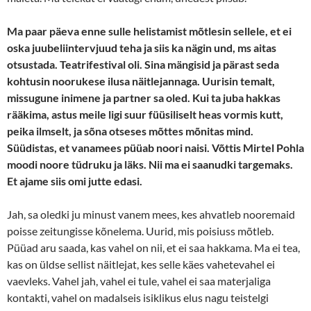
Ma paar päeva enne sulle helistamist mõtlesin sellele, et ei
oska juubeliintervjuud teha ja siis ka nägin und, ms aitas
otsustada. Teatrifestival oli. Sina mängisid ja pärast seda
kohtusin noorukese ilusa näitlejannaga. Uurisin temalt,
missugune inimene ja partner sa oled. Kui ta juba hakkas
rääkima, astus meile ligi suur füüsiliselt heas vormis kutt,
peika ilmselt, ja sõna otseses mõttes mõnitas mind.
Süüdistas, et vanamees püüab noori naisi. Võttis Mirtel Pohla
moodi noore tüdruku ja läks. Nii ma ei saanudki targemaks.
Et ajame siis omi jutte edasi.
Jah, sa oledki ju minust vanem mees, kes ahvatleb nooremaid
poisse zeitungisse kõnelema. Uurid, mis poisiuss mõtleb.
Püüad aru saada, kas vahel on nii, et ei saa hakkama. Ma ei tea,
kas on üldse sellist näitlejat, kes selle käes vahetevahel ei
vaevleks. Vahel jah, vahel ei tule, vahel ei saa materjaliga
kontakti, vahel on madalseis isiklikus elus nagu teistelgi