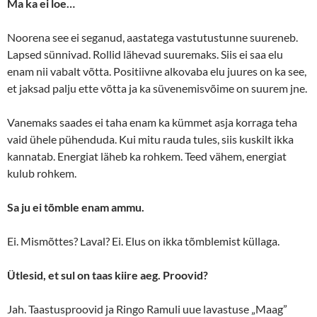
Ma ka ei loe…
Noorena see ei seganud, aastatega vastutustunne suureneb.
Lapsed sünnivad. Rollid lähevad suuremaks. Siis ei saa elu
enam nii vabalt võtta. Positiivne alkovaba elu juures on ka see,
et jaksad palju ette võtta ja ka süvenemisvõime on suurem jne.
Vanemaks saades ei taha enam ka kümmet asja korraga teha
vaid ühele pühenduda. Kui mitu rauda tules, siis kuskilt ikka
kannatab. Energiat läheb ka rohkem. Teed vähem, energiat
kulub rohkem.
Sa ju ei tõmble enam ammu.
Ei. Mismõttes? Laval? Ei. Elus on ikka tõmblemist küllaga.
Ütlesid, et sul on taas kiire aeg. Proovid?
Jah. Taastusproovid ja Ringo Ramuli uue lavastuse „Maag”