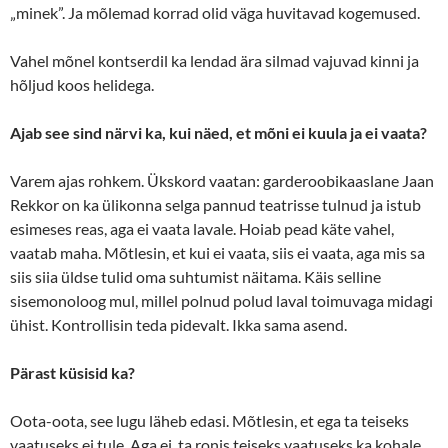
„minek”. Ja mõlemad korrad olid väga huvitavad kogemused.
Vahel mõnel kontserdil ka lendad ära silmad vajuvad kinni ja
hõljud koos helidega.
Ajab see sind närvi ka, kui näed, et mõni ei kuula ja ei vaata?
Varem ajas rohkem. Ükskord vaatan: garderoobikaaslane Jaan
Rekkor on ka ülikonna selga pannud teatrisse tulnud ja istub
esimeses reas, aga ei vaata lavale. Hoiab pead käte vahel,
vaatab maha. Mõtlesin, et kui ei vaata, siis ei vaata, aga mis sa
siis siia üldse tulid oma suhtumist näitama. Käis selline
sisemonoloog mul, millel polnud polud laval toimuvaga midagi
ühist. Kontrollisin teda pidevalt. Ikka sama asend.
Pärast küsisid ka?
Oota-oota, see lugu läheb edasi. Mõtlesin, et ega ta teiseks
vaatuseks ei tule. Aga ei, ta ronis teiseks vaatuseks ka kohale.