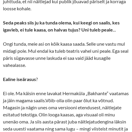
juhttuda, et nii näitlejad kui publik jõuavad päriselt ja korraga
loosse kohale.
Seda peaks siis ju ka tunda olema, kui keegi on saalis, kes
igavleb, ei tule kaasa, on halvas tujus? Uni tuleb peale.
..
Ongi tunda, meie asi on kõik kaasa saada. Selle une vastu mul
midagi pole. Mul endal ka tuleb teatris vahel uni peale. Ega seal
päris sügavasse unne laskuda ei saa vaid jääd kusagile
vahealasse.
Ealine iseärasus
?
Ei ole. Ma käisin enne lavakat Hermaküla „Bakhante” vaatamas
ja jäin magama saalis.Võib-olla olin paar õlut ka võtnud.
Magasin ja nägin unes oma versiooni etendusest, näitlejate
esitatud tekstiga. Olin looga kaasas, aga visuaal oli minu
unenäo oma. Ja siis aasta pärast juba näitlejatudengina läksin
seda uuesti vaatama ning sama lugu – mingi viisteist minutit ja