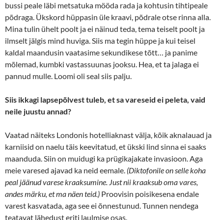
bussi peale läbi metsatuka mööda rada ja kohtusin tihtipeale
põdraga. Ükskord hüppasin üle kraavi, põdrale otse rinna alla.
Mina tulin ühelt poolt ja ei näinud teda, tema teiselt poolt ja
ilmselt jälgis mind huviga. Siis ma tegin hüppe ja kui teisel
kaldal maandusin vaatasime sekundikese tõtt… ja panime
mõlemad, kumbki vastassuunas jooksu. Hea, et ta jalaga ei
pannud mulle. Loomi oli seal siis palju.
Siis ikkagi lapsepõlvest tuleb, et sa vareseid ei peleta, vaid
neile juustu annad?
Vaatad näiteks Londonis hotelliaknast välja, kõik aknalauad ja
karniisid on naelu täis keevitatud, et ükski lind sinna ei saaks
maanduda. Siin on muidugi ka prügikajakate invasioon. Aga
meie varesed ajavad ka neid eemale.
(Diktofonile on selle koha
peal jäänud varese kraaksumine. Just nii kraaksub oma vares,
andes märku, et ma näen teid.)
Proovisin poisikesena endale
varest kasvatada, aga see ei õnnestunud. Tunnen nendega
teatavat lähedust eriti laulmise osas.