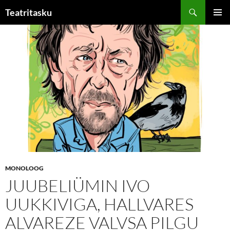
Liigu
Otsi
Teatritasku
sisu
PEAME
juurde
MONOLOOG
JUUBELIÜMIN IVO
UUKKIVIGA, HALLVARES
ALVAREZE VALVSA PILGU