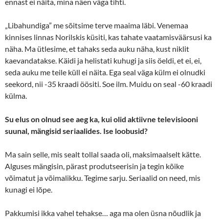
ennast ei näita, mina näen väga tihti.
„Libahundiga” me sõitsime terve maaima läbi. Venemaa
kinnises linnas Norilskis küsiti, kas tahate vaatamisväärsusi ka
näha. Ma ütlesime, et tahaks seda auku näha, kust niklit
kaevandatakse. Käidi ja helistati kuhugi ja siis öeldi, et ei, ei,
seda auku me teile küll ei näita. Ega seal väga külm ei olnudki
seekord, nii -35 kraadi öösiti. Soe ilm. Muidu on seal -60 kraadi
külma.
Su elus on olnud see aeg ka, kui olid aktiivne televisiooni
suunal, mängisid seriaalides. Ise loobusid?
Ma sain selle, mis sealt tollal saada oli, maksimaalselt kätte.
Alguses mängisin, pärast produtseerisin ja tegin kõike
võimatut ja võimalikku. Tegime sarju. Seriaalid on need, mis
kunagi ei lõpe.
Pakkumisi ikka vahel tehakse… aga ma olen üsna nõudlik ja