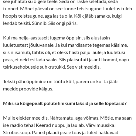
see juhatab su õigele teele. Seda on raske seletada, seda
tunned. Mõnel päeval on see tunne teistsugune, luuletus tuleb
hoopis teistsugune, aga las ta olla. Kõik jääb samaks, kuigi
lendab teisiti. Sünnib. Siis ongi päris.
Kui ma nelja-aastaselt lugema õppisin, siis alustasin
luuletustest jõuluvanale. Ja kui mardisante tegemas käisime,
siis niisamuti, tähtis oli, et oleks hästi palju laule ja luuletusi
peas, et neid esitada saaks. Siis plaksutati ja anti kommi, nagu
tsirkusehobusele suhkrutükki. See vist meeldis.
Teksti päheõppimine on tüütu küll, parem on kui ta jääb
meelde proovide käigus.
Miks sa kõigepealt polütehnikumi läksid ja selle lõpetasid?
Mulle elekter meeldis. Nähtamatu, aga võimas. Mõtle, ma saan
ise raadio teha! Keerad nuppu ja laulab. Värvimuusika!
Stroboskoop. Paned plaadi peale toas ja tuled hakkavad