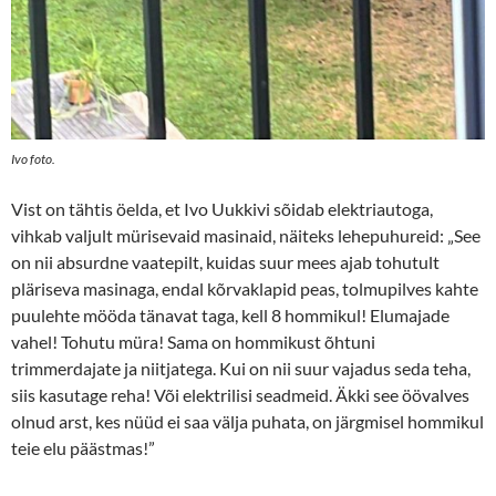
Ivo foto.
Vist on tähtis öelda, et Ivo Uukkivi sõidab elektriautoga,
vihkab valjult mürisevaid masinaid, näiteks lehepuhureid: „See
on nii absurdne vaatepilt, kuidas suur mees ajab tohutult
pläriseva masinaga, endal kõrvaklapid peas, tolmupilves kahte
puulehte mööda tänavat taga, kell 8 hommikul! Elumajade
vahel! Tohutu müra! Sama on hommikust õhtuni
trimmerdajate ja niitjatega. Kui on nii suur vajadus seda teha,
siis kasutage reha! Või elektrilisi seadmeid. Äkki see öövalves
olnud arst, kes nüüd ei saa välja puhata, on järgmisel hommikul
teie elu päästmas!”