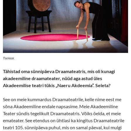
Tsensor.
Tähistad oma sünnipäeva Draamateatris, mis oli kunagi
akadeemiline draamateater, nüüd aga astud üles
Akadeemilise teatri tükis „Naeru Akdeemia”. Seleta?
See on meie kummardus Draamateatrile, kelle nime eest me
sõna Akadeemiline endale napsasime. Meie Akadeemiline
Teater sündis tegelikult Draamateatris. Võiks öelda, et meie
emateater. See etendus on ühtlasi ka kingitus Draamateatrile
teatri 105. sünnipäeva puhul, mis on samal päeval, kui mulgi