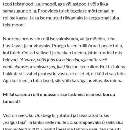
teed teistmoodi, uutmoodi, aga väljastpoolt võib ikka
samasugune olla. Proovides tuleb tegelase mõttemaailm
rolliga kaasa. Ja sa ise muutud rikkamaks ja seega ongi juba
teistmoodi.
Noorena proovisin rolli ise valmistada, välja mõelda, teha,
huvitavalt ja huvitavaks. Praegu lasen rollil õrnalt peale tulla,
kui tuleb. Ootad vaikselt ja hakkab tulema, jahid tundeid mis
tekivad.
(Alvarez, nüüd juba üsna lähedal, aga mitte veel
vaateulatuses, kraaksub: jaa, jaa
.)
See on keeruline. Kui ta tulema
hakkab, siis vahel protestid vastu, et ei-ei-ei, nii küll ei saa teha.
Aga kui teed ja tulla lased, siis võib ka väga huvitavaks minna.
Millal sa seda rolli endasse sisse laskmist esimest korda
tundsid?
Vist oli see Uku Uusbegi kirjutatud ja lavastatud tükis
„Valgustaja” Ta kinkis selle mulle 50. sünnipäevaks
(Esietendus
Draamateatris 2015. aastal.)
Seal ma tahtsin nagu teha teisiti,