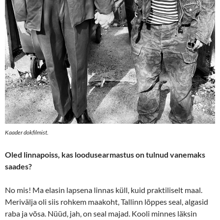
Kaader dokfilmist.
Oled linnapoiss, kas loodusearmastus on tulnud vanemaks
saades?
No mis! Ma elasin lapsena linnas küll, kuid praktiliselt maal.
Merivälja oli siis rohkem maakoht, Tallinn lõppes seal, algasid
raba ja võsa. Nüüd, jah, on seal majad. Kooli minnes läksin