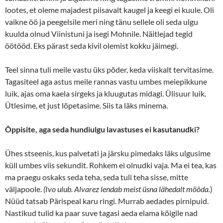
lootes, et oleme majadest piisavalt kaugel ja keegi ei kuule. Oli
vaikne öö ja peegelsile meri ning tänu sellele oli seda ulgu
kuulda olnud Viinistuni ja isegi Mohnile. Näitlejad tegid
öötööd. Eks pärast seda kivil olemist kokku jäimegi.
Teel sinna tuli meile vastu üks põder, keda viiskalt tervitasime.
Tagasiteel aga astus meile rannas vastu umbes meiepikkune
luik, ajas oma kaela sirgeks ja kluugutas midagi. Ülisuur luik.
Ütlesime, et just lõpetasime. Siis ta läks minema.
Õppisite, aga seda hundiulgu lavastuses ei kasutanudki?
Ühes stseenis, kus palvetati ja järsku pimedaks läks ulgusime
küll umbes viis sekundit. Rohkem ei olnudki vaja. Ma ei tea, kas
ma praegu oskaks seda teha, seda tuli teha sisse, mitte
väljapoole.
(Ivo ulub. Alvarez lendab meist üsna lähedalt mööda.
)
Nüüd tatsab Pärispeal karu ringi. Murrab aedades pirnipuid.
Nastikud tulid ka paar suve tagasi aeda elama kõigile nad