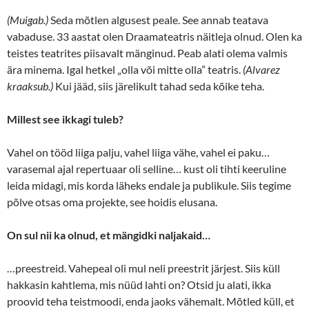
(Muigab.)
Seda mõtlen algusest peale. See annab teatava
vabaduse. 33 aastat olen Draamateatris näitleja olnud. Olen ka
teistes teatrites piisavalt mänginud. Peab alati olema valmis
ära minema. Igal hetkel „olla või mitte olla” teatris.
(Alvarez
kraaksub.)
Kui jääd, siis järelikult tahad seda kõike teha.
Millest see ikkagi tuleb?
Vahel on tööd liiga palju, vahel liiga vähe, vahel ei paku…
varasemal ajal repertuaar oli selline… kust oli tihti keeruline
leida midagi, mis korda läheks endale ja publikule. Siis tegime
põlve otsas oma projekte, see hoidis elusana.
On sul nii ka olnud, et mängidki naljakaid…
…preestreid. Vahepeal oli mul neli preestrit järjest. Siis küll
hakkasin kahtlema, mis nüüd lahti on? Otsid ju alati, ikka
proovid teha teistmoodi, enda jaoks vähemalt. Mõtled küll, et