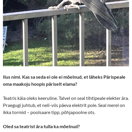
Ilus nimi. Kas sa seda ei ole ei mõelnud, et läheks Pärispeale
oma maakoju hoopis päriselt elama?
Teatris käia oleks keeruline. Talvel on seal tihtipeale elekter ära.
Praegugi juhtub, et neli-viis päeva elektrit pole. Seal merel on
ikka tormid – poolsaare tipp, põhjapoolne ots.
Oled sa teatrist ära tulla ka mõelnud?