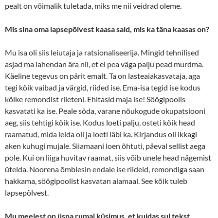
pealt on võimalik tuletada, miks me nii veidrad oleme.
Mis sina oma lapsepõlvest kaasa said, mis ka täna kaasas on?
Mu isa oli siis leiutaja ja ratsionaliseerija. Mingid tehnilised
asjad ma lahendan ära nii, et ei pea väga palju pead murdma.
Käeline tegevus on pärit emalt. Ta on lasteaiakasvataja, aga
tegi kõik vaibad ja värgid, riided ise. Ema-isa tegid ise kodus
kõike remondist riieteni. Ehitasid maja ise! Söögipoolis
kasvatati ka ise. Peale sõda, varane nõukogude okupatsiooni
aeg, siis tehtigi kõik ise. Kodus loeti palju, osteti kõik head
raamatud, mida leida oli ja loeti läbi ka. Kirjandus oli ikkagi
aken kuhugi mujale. Siiamaani loen õhtuti, päeval sellist aega
pole. Kui on liiga huvitav raamat, siis võib unele head nägemist
ütelda. Noorena õmblesin endale ise riideid, remondiga saan
hakkama, söögipoolist kasvatan aiamaal. See kõik tuleb
lapsepõlvest.
Mu meelest on üsna rumal küsimus, et kuidas sul tekst