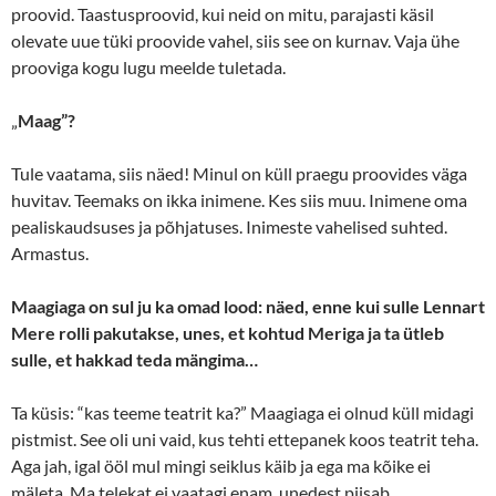
proovid. Taastusproovid, kui neid on mitu, parajasti käsil
olevate uue tüki proovide vahel, siis see on kurnav. Vaja ühe
prooviga kogu lugu meelde tuletada.
„
Maag”?
Tule vaatama, siis näed! Minul on küll praegu proovides väga
huvitav. Teemaks on ikka inimene. Kes siis muu. Inimene oma
pealiskaudsuses ja põhjatuses. Inimeste vahelised suhted.
Armastus.
Maagiaga on sul ju ka omad lood: näed, enne kui sulle Lennart
Mere rolli pakutakse, unes, et kohtud Meriga ja ta ütleb
sulle, et hakkad teda mängima…
Ta küsis: “kas teeme teatrit ka?” Maagiaga ei olnud küll midagi
pistmist. See oli uni vaid, kus tehti ettepanek koos teatrit teha.
Aga jah, igal ööl mul mingi seiklus käib ja ega ma kõike ei
mäleta. Ma telekat ei vaatagi enam, unedest piisab.