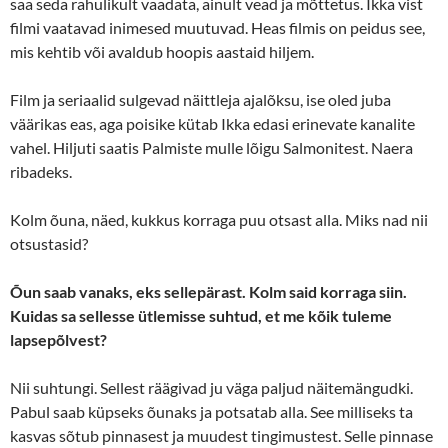
saa seda rahulikult vaadata, ainult vead ja mõttetus. Ikka vist
filmi vaatavad inimesed muutuvad. Heas filmis on peidus see,
mis kehtib või avaldub hoopis aastaid hiljem.
Film ja seriaalid sulgevad näittleja ajalõksu, ise oled juba
väärikas eas, aga poisike kütab Ikka edasi erinevate kanalite
vahel. Hiljuti saatis Palmiste mulle lõigu Salmonitest. Naera
ribadeks.
Kolm õuna, näed, kukkus korraga puu otsast alla. Miks nad nii
otsustasid?
Õun saab vanaks, eks sellepärast. Kolm said korraga siin.
Kuidas sa sellesse ütlemisse suhtud, et me kõik tuleme
lapsepõlvest?
Nii suhtungi. Sellest räägivad ju väga paljud näitemängudki.
Pabul saab küpseks õunaks ja potsatab alla. See milliseks ta
kasvas sõtub pinnasest ja muudest tingimustest. Selle pinnase