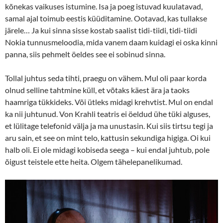
kõnekas vaikuses istumine. Isa ja poeg istuvad kuulatavad,
samal ajal toimub eestis küüditamine. Ootavad, kas tullakse
järele… Ja kui sinna sisse kostab saalist tidi-tiidi, tidi-tiidi
Nokia tunnusmeloodia, mida vanem daam kuidagi ei oska kinni
panna, siis pehmelt öeldes see ei sobinud sinna.
Tollal juhtus seda tihti, praegu on vähem. Mul oli paar korda
olnud selline tahtmine küll, et võtaks käest ära ja taoks
haamriga tükkideks. Või ütleks midagi krehvtist. Mul on endal
ka nii juhtunud. Von Krahli teatris ei öeldud ühe tüki alguses,
et lülitage telefonid välja ja ma unustasin. Kui siis tirtsu tegi ja
aru sain, et see on mint telo, kattusin sekundiga higiga. Oi kui
halb oli. Ei ole midagi kobiseda seega – kui endal juhtub, pole
õigust teistele ette heita. Olgem tähelepanelikumad.