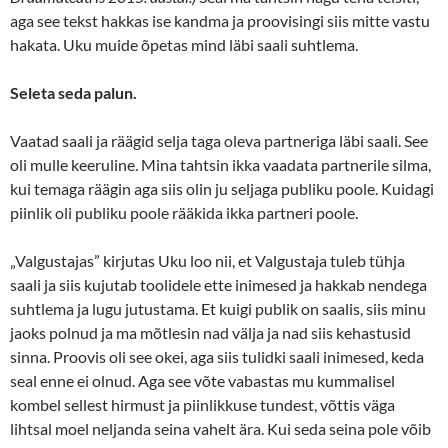
aga see tekst hakkas ise kandma ja proovisingi siis mitte vastu
hakata. Uku muide õpetas mind läbi saali suhtlema.
Seleta seda palun.
Vaatad saali ja räägid selja taga oleva partneriga läbi saali. See
oli mulle keeruline. Mina tahtsin ikka vaadata partnerile silma,
kui temaga räägin aga siis olin ju seljaga publiku poole. Kuidagi
piinlik oli publiku poole rääkida ikka partneri poole.
„Valgustajas” kirjutas Uku loo nii, et Valgustaja tuleb tühja
saali ja siis kujutab toolidele ette inimesed ja hakkab nendega
suhtlema ja lugu jutustama. Et kuigi publik on saalis, siis minu
jaoks polnud ja ma mõtlesin nad välja ja nad siis kehastusid
sinna. Proovis oli see okei, aga siis tulidki saali inimesed, keda
seal enne ei olnud. Aga see võte vabastas mu kummalisel
kombel sellest hirmust ja piinlikkuse tundest, võttis väga
lihtsal moel neljanda seina vahelt ära. Kui seda seina pole võib