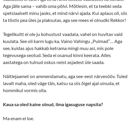
Aga jälle sama – vahib oma põlvi. Mõtlesin, et ta teebki seda
spetsiaalselt minu jaoks, et mind närvi ajada. Kui aplaus oli, siis
ta tõstis pea üles ja plaksutas, aga see mees ei olnudki Rekkor!
Tegelikultt ei ole ju kohustust vaadata, vahel on huvitav vaid
kuulata. See oli karm lugu ka, Vaino Vahingu „Pulmad”… Aga
see, kuidas ajus hakkab ketrama mingi muu asi, mis pole
tegevusega seotud. Seda ei osanud kinni keerata. Alles
aastatega on tulnud oskus neist asjadest üle saada.
Näitlejaamet on ammendamatu, aga see-eest närvesööv. Tuled
lavalt maha, oled väge täis, katsu sa siis õigel ajal uinuda, et
hommikul vormis olla.
Kaua sa oled kaine olnud, ilma igasuguse napsita?
Ma enam ei loe.