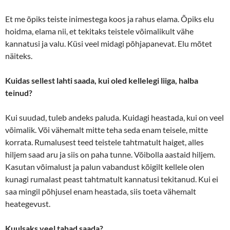
Et me õpiks teiste inimestega koos ja rahus elama. Õpiks elu
hoidma, elama nii, et tekitaks teistele võimalikult vähe
kannatusi ja valu. Küsi veel midagi põhjapanevat. Elu mõtet
näiteks.
Kuidas sellest lahti saada, kui oled kellelegi liiga, halba
teinud?
Kui suudad, tuleb andeks paluda. Kuidagi heastada, kui on veel
võimalik. Või vähemalt mitte teha seda enam teisele, mitte
korrata. Rumalusest teed teistele tahtmatult haiget, alles
hiljem saad aru ja siis on paha tunne. Võibolla aastaid hiljem.
Kasutan võimalust ja palun vabandust kõigilt kellele olen
kunagi rumalast peast tahtmatult kannatusi tekitanud. Kui ei
saa mingil põhjusel enam heastada, siis toeta vähemalt
heategevust.
Kuulsaks veel tahad saada?