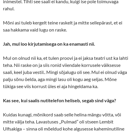
inimestel. Tihti see saali ei kandu, kuigi ise pole toimuvaga
rahul.
Mõni asi tuleb kergelt teine raskelt ja mitte sellepärast, et ei
saa hakkama vaid lugu on raske.
Jah, mul loo kirjutamisega on ka enamasti nii.
Mul on olnud nii ka, et tulen proovi ja ei jaksa teatri ust ka lahti
teha. Nii raske on ja siis ronid viiendale korrusele väiksesse
saali, keel juba vestil.. Mingi sõjalugu oli see. Mul ei olnud väga
palju sõnu öelda, aga mingi lasu oli kogu aeg seljas. Mõne
tükiga see viis korrust üles ei aja hingeldama ka.
Kas see, kui saalis nutitelefon heliseb, segab sind väga?
Kuidas kunagi, mõnikord saab selle helina mängu võtta, või
mitte välja teha. Lavastuses „Pulmad” oli stseen Lembit
Ulfsakiga – sinna oli mõeldud kohe algusesse kaheminutiline