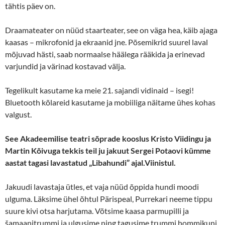
tähtis päev on.
Draamateater on nüüd staarteater, see on väga hea, käib ajaga
kaasas – mikrofonid ja ekraanid jne. Põsemikrid suurel laval
mõjuvad hästi, saab normaalse häälega rääkida ja erinevad
varjundid ja värinad kostavad välja.
Tegelikult kasutame ka meie 21. sajandi vidinaid – isegi!
Bluetooth kõlareid kasutame ja mobiiliga näitame ühes kohas
valgust.
See Akadeemilise teatri sõprade kooslus Kristo Viidingu ja
Martin Kõivuga tekkis teil ju jakuut Sergei Potaovi kümme
aastat tagasi lavastatud „Libahundi” ajal.
Viinistul.
Jakuudi lavastaja ütles, et vaja nüüd õppida hundi moodi
ulguma. Läksime ühel õhtul Pärispeal, Purrekari neeme tippu
suure kivi otsa harjutama. Võtsime kaasa parmupilli ja
šamaanitrummi ja ulgusime ning tagusime trummi hommikuni