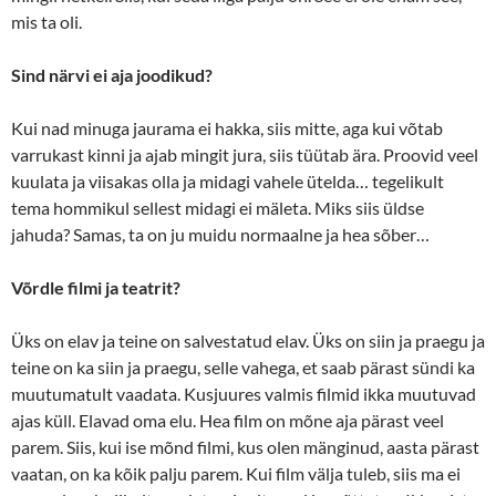
mis ta oli.
Sind närvi ei aja joodikud?
Kui nad minuga jaurama ei hakka, siis mitte, aga kui võtab
varrukast kinni ja ajab mingit jura, siis tüütab ära. Proovid veel
kuulata ja viisakas olla ja midagi vahele ütelda… tegelikult
tema hommikul sellest midagi ei mäleta. Miks siis üldse
jahuda? Samas, ta on ju muidu normaalne ja hea sõber…
Võrdle filmi ja teatrit?
Üks on elav ja teine on salvestatud elav. Üks on siin ja praegu ja
teine on ka siin ja praegu, selle vahega, et saab pärast sündi ka
muutumatult vaadata. Kusjuures valmis filmid ikka muutuvad
ajas küll. Elavad oma elu. Hea film on mõne aja pärast veel
parem. Siis, kui ise mõnd filmi, kus olen mänginud, aasta pärast
vaatan, on ka kõik palju parem. Kui film välja tuleb, siis ma ei