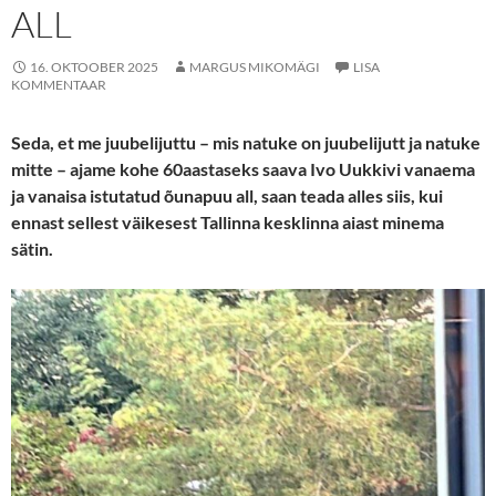
ALL
16. OKTOOBER 2025
MARGUS MIKOMÄGI
LISA
KOMMENTAAR
Seda, et me juubelijuttu – mis natuke on juubelijutt ja natuke
mitte – ajame kohe 60aastaseks saava Ivo Uukkivi vanaema
ja vanaisa istutatud õunapuu all, saan teada alles siis, kui
ennast sellest väikesest Tallinna kesklinna aiast minema
sätin.