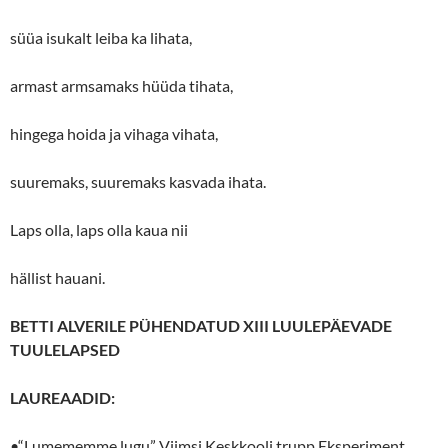
süüa isukalt leiba ka lihata,
armast armsamaks hüüda tihata,
hingega hoida ja vihaga vihata,
suuremaks, suuremaks kasvada ihata.
Laps olla, laps olla kaua nii
hällist hauani.
BETTI ALVERILE PÜHENDATUD XIII LUULEPÄEVADE
TUULELAPSED
LAUREAADID:
•“Lumememme lugu” Viimsi Keskkooli trupp Eksperiment