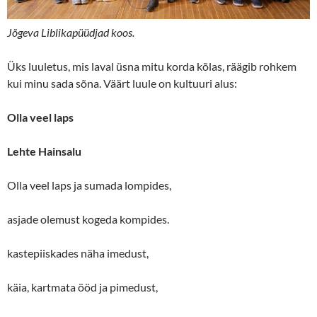
Jõgeva Liblikapüüdjad koos.
Üks luuletus, mis laval üsna mitu korda kõlas, räägib rohkem
kui minu sada sõna. Väärt luule on kultuuri alus:
Olla veel laps
Lehte Hainsalu
Olla veel laps ja sumada lompides,
asjade olemust kogeda kompides.
kastepiiskades näha imedust,
käia, kartmata ööd ja pimedust,