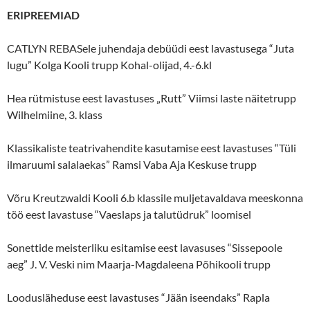
ERIPREEMIAD
CATLYN REBASele juhendaja debüüdi eest lavastusega “Juta
lugu” Kolga Kooli trupp Kohal-olijad, 4.-6.kl
Hea rütmistuse eest lavastuses „Rutt” Viimsi laste näitetrupp
Wilhelmiine, 3. klass
Klassikaliste teatrivahendite kasutamise eest lavastuses “Tüli
ilmaruumi salalaekas” Ramsi Vaba Aja Keskuse trupp
Võru Kreutzwaldi Kooli 6.b klassile muljetavaldava meeskonna
töö eest lavastuse “Vaeslaps ja talutüdruk” loomisel
Sonettide meisterliku esitamise eest lavasuses “Sissepoole
aeg” J. V. Veski nim Maarja-Magdaleena Põhikooli trupp
Loodusläheduse eest lavastuses “Jään iseendaks” Rapla