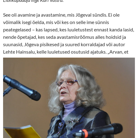
See oli avamine ja avastamine, mis Jõgeval sündis. Ei ole
võimalik isegi öelda, mis või kes on selle ime sünnis
peategelased – kas lapsed, kes luuletustest ennast kanda lasid,
nende õpetajad, kes seda avastamisrõõmus alles hoidsid ja
suunasid, Jõgeva pisikesed ja suured korraldajad või autor
Lehte Hainsalu, kelle luuletused osutusid ajatuks.
„Arvan, et