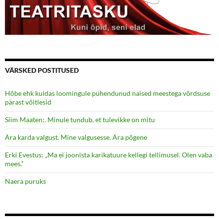
VÄRSKED POSTITUSED
Hõbe ehk kuidas loomingule pühendunud naised meestega võrdsuse
pärast võitlesid
Siim Maaten:. Minule tundub, et tulevikke on mitu
Ära karda valgust. Mine valgusesse. Ära põgene
Erki Evestus: „Ma ei joonista karikatuure kellegi tellimusel. Olen vaba
mees.”
Naera puruks