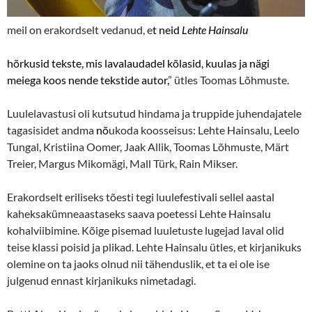
meil on erakordselt vedanud, e
t neid
Lehte Hainsalu
hõrkusid tekste, mis lavalaudadel kõlasid, kuulas ja nägi
meiega koos nende tekstide autor,
” ütles Toomas Lõhmuste.
Luulelavastusi oli kutsutud hindama ja truppide juhendajatele
tagasisidet andma
nõ
ukoda koosseisus: Lehte Hainsalu, Leelo
Tungal, Kristiina Oomer, Jaak Allik, Toomas Lõhmuste, Märt
Treier, Margus Mikomägi, Mall Türk, Rain Mikser.
Erakordselt eriliseks tõesti tegi luulefestivali sellel aastal
kaheksakümneaastaseks saava poetessi Lehte Hainsalu
kohalviibimine. Kõige pisemad luuletuste lugejad laval olid
teise klassi poisid ja plikad. Lehte Hainsalu ütles, et kirjanikuks
olemine on ta jaoks olnud nii tähenduslik, et ta ei ole ise
julgenud ennast kirjanikuks nimetadagi.