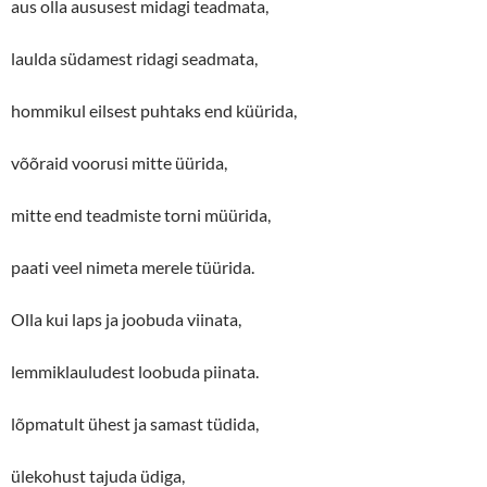
aus olla aususest midagi teadmata,
laulda südamest ridagi seadmata,
hommikul eilsest puhtaks end küürida,
võõraid voorusi mitte üürida,
mitte end teadmiste torni müürida,
paati veel nimeta merele tüürida.
Olla kui laps ja joobuda viinata,
lemmiklauludest loobuda piinata.
lõpmatult ühest ja samast tüdida,
ülekohust tajuda üdiga,