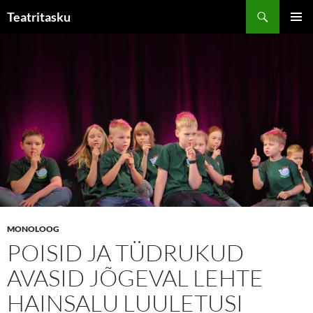
Liigu
Otsi
Teatritasku
sisu
PEAME
juurde
MONOLOOG
POISID JA TÜDRUKUD
AVASID JÕGEVAL LEHTE
HAINSALU LUULETUSI