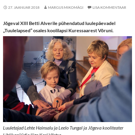
27. JAANUAR 2018
MARGUS MIKOMÄGI
LISA KOMMENTAAR
Jõgeval XIII Betti Alverile pühendatud luulepäevadel
„Tuulelapsed” osales koolilapsi Kuressaarest Võruni.
Luuletajad Lehte Hainsalu ja Leelo Tungal ja Jõgeva kooliteater
Liblikapüüdja liige Karl Västra.