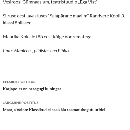
Vesiroosi Gümnaasium, teatristuudio „Ega Vist“
Siiruse eest lavastuses “Salapärane maailm” Randvere Kooli 3.
klassi õpilased
Maarika Koksile töö eest kõige noorematega
Ilmus Maalehes, pildistas Lea Pihlak.
Postituste
EELMINE POSTITUS
töölaud
Karjapoiss on praegugi kuningas
JÄRGMINE POSTITUS
Maarja Vaino: Klassikud ei saa käia raamatukogutuuridel