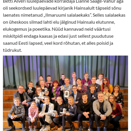
Betti Alveri luulepäevade korraldaja Lianne Saage-Vahur aga
oli seekordsed luulepäevad kirjanik Hainsalult täpseid sõnu
laenates nimetanud „Ilmaruumi salalaekaks”. Selles salalaekas
on üheskoos silmad lahti elu jälginud Hainsalu elutunne,
elukogemus ja poeetika. Nüüd kannavad neid väärtusi
miskitpidi endaga kaasas ja edasi just sellest puudutuse
saanud Eesti lapsed, veel kord rõhutan, et alles poisid ja
tüdrukut.