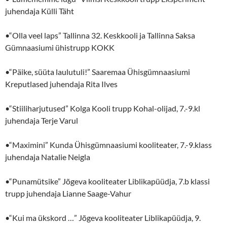
juhendaja Külli Täht
•“Olla veel laps” Tallinna 32. Keskkooli ja Tallinna Saksa
Gümnaasiumi ühistrupp KOKK
•“Päike, süüta laulutuli!” Saaremaa Ühisgümnaasiumi
Kreputlased juhendaja Rita Ilves
•“Stiiliharjutused” Kolga Kooli trupp Kohal-olijad, 7.-9.kl
juhendaja Terje Varul
•“Maximini” Kunda Ühisgümnaasiumi kooliteater, 7.-9.klass
juhendaja Natalie Neigla
•“Punamütsike” Jõgeva kooliteater Liblikapüüdja, 7.b klassi
trupp juhendaja Lianne Saage-Vahur
•“Kui ma ükskord …” Jõgeva kooliteater Liblikapüüdja, 9.