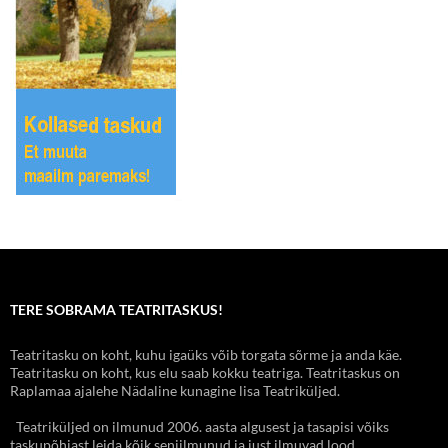
TERE SOBRAMA TEATRITASKUS!
Teatritasku on koht, kuhu igaüks võib torgata sõrme ja anda käe.
Teatritasku on koht, kus elu saab kokku teatriga. Teatritaskus on
Raplamaa ajalehe Nädaline kunagine lisa Teatriküljed.
Teatriküljed on ilmunud 2006. aasta algusest ja tasapisi võiks
taskupõhjast leida kõik seniilmunud ja just ilmuvad lood.