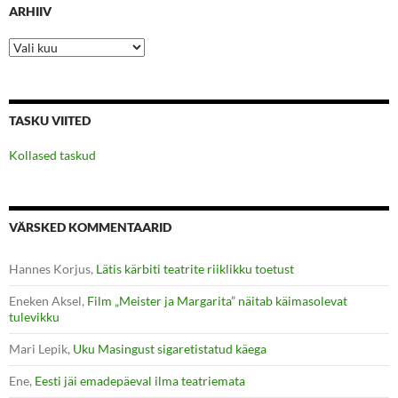
ARHIIV
Arhiiv
TASKU VIITED
Kollased taskud
VÄRSKED KOMMENTAARID
Hannes Korjus
,
Lätis kärbiti teatrite riiklikku toetust
Eneken Aksel
,
Film „Meister ja Margarita” näitab käimasolevat
tulevikku
Mari Lepik
,
Uku Masingust sigaretistatud käega
Ene
,
Eesti jäi emadepäeval ilma teatriemata