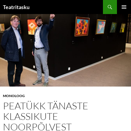
Liigu
Otsi
Teatritasku
sisu
PEAME
juurde
MONOLOOG
PEATÜKK TÄNASTE
KLASSIKUTE
NOORPÕLVEST