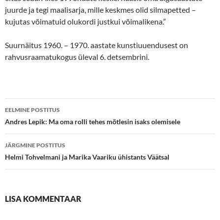
juurde ja tegi maalisarja, mille keskmes olid silmapetted –
kujutas võimatuid olukordi justkui võimalikena.”
Suurnäitus 1960. – 1970. aastate kunstiuuendusest on
rahvusraamatukogus üleval 6. detsembrini.
Postituste
EELMINE POSTITUS
töölaud
Andres Lepik: Ma oma rolli tehes mõtlesin isaks olemisele
JÄRGMINE POSTITUS
Helmi Tohvelmani ja Marika Vaariku ühistants Väätsal
LISA KOMMENTAAR