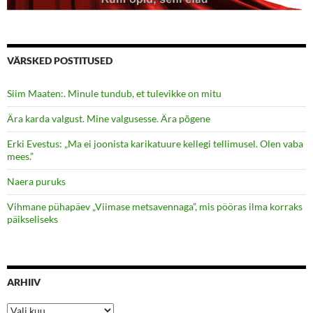
VÄRSKED POSTITUSED
Siim Maaten:. Minule tundub, et tulevikke on mitu
Ära karda valgust. Mine valgusesse. Ära põgene
Erki Evestus: „Ma ei joonista karikatuure kellegi tellimusel. Olen vaba
mees.”
Naera puruks
Vihmane pühapäev „Viimase metsavennaga”, mis pööras ilma korraks
päikseliseks
ARHIIV
Arhiiv