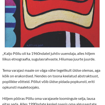
„Kaljo Põllu oli ka 1960ndatel juhtiv uuendaja, alles hiljem
liikus etnograafia, sugulasrahvaste, Hiiumaa juurte juurde.
Tema varajasi maale on väga vähe tegelikult üldse olemas, aga
kõik on erakordsed. Nendes on toona keelatud abstraktsust,
popilikke võtteid. Põllut võib üldse pidada popkunsti, eriti
opkunsti maaletoojaks.
Hiljem pööras Põllu oma varajasele loomingule selja, lausa
eitas seda. Alles 1990ndate keskel naasis oma algusaastate