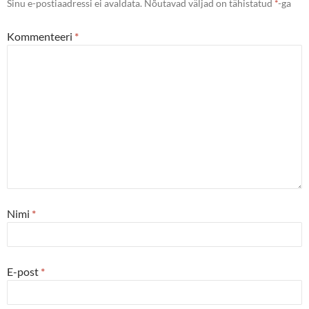
Sinu e-postiaadressi ei avaldata.
Nõutavad väljad on tähistatud
*
-ga
Kommenteeri
*
Nimi
*
E-post
*