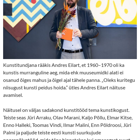
Kunstitundjana rääkis Andres Eilart, et 1960–1970 oli ka
kunstis murranguline aeg, mida ehk muuseumidki alati ei
osanud õiges mahus ja õigel ajal tähele panna. „Oleks kuritegu
niisugust kunsti peidus hoida.” ütles Andres Eilart näituse
avamisel.
Näitusel on väljas sadakond kunstitööd tema kunstikogust.
Teiste seas Jüri Arraku, Olav Marani, Kaljo Põllu, Elmar Kitse,
Enno Halleki, Toomas Vindi, Ilmar Malini, Enn Põldroosi, Jüri
Palmi ja paljude teiste eesti kunsti suurkujude
noorepõlvetööd, mida täna hinnatakse kui omaaegset suurt