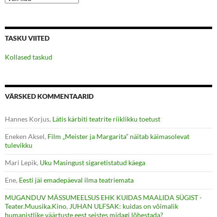
TASKU VIITED
Kollased taskud
VÄRSKED KOMMENTAARID
Hannes Korjus
,
Lätis kärbiti teatrite riiklikku toetust
Eneken Aksel
,
Film „Meister ja Margarita” näitab käimasolevat
tulevikku
Mari Lepik
,
Uku Masingust sigaretistatud käega
Ene
,
Eesti jäi emadepäeval ilma teatriemata
MUGANDUV MÄSSUMEELSUS EHK KUIDAS MAALIDA SÜGIST -
Teater.Muusika.Kino
,
JUHAN ULFSAK: kuidas on võimalik
humanistlike väärtuste eest seistes midagi lõhestada?