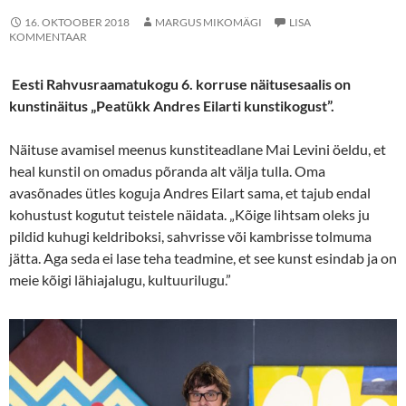
16. OKTOOBER 2018
MARGUS MIKOMÄGI
LISA
KOMMENTAAR
Eesti Rahvusraamatukogu 6. korruse näitusesaalis on
kunstinäitus „Peatükk Andres Eilarti kunstikogust”.
Näituse avamisel meenus kunstiteadlane Mai Levini öeldu, et
heal kunstil on omadus põranda alt välja tulla. Oma
avasõnades ütles koguja Andres Eilart sama, et tajub endal
kohustust kogutut teistele näidata. „Kõige lihtsam oleks ju
pildid kuhugi keldriboksi, sahvrisse või kambrisse tolmuma
jätta. Aga seda ei lase teha teadmine, et see kunst esindab ja on
meie kõigi lähiajalugu, kultuurilugu.”