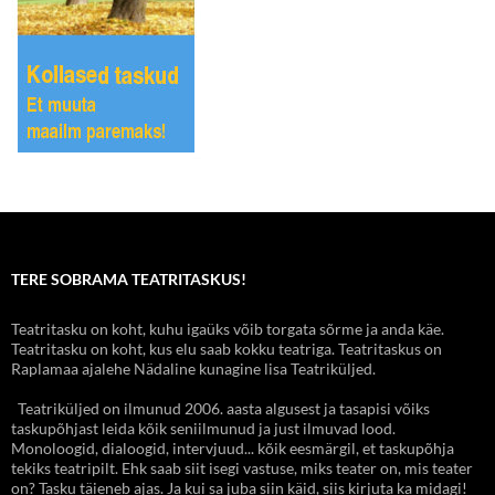
TERE SOBRAMA TEATRITASKUS!
Teatritasku on koht, kuhu igaüks võib torgata sõrme ja anda käe.
Teatritasku on koht, kus elu saab kokku teatriga. Teatritaskus on
Raplamaa ajalehe Nädaline kunagine lisa Teatriküljed.
Teatriküljed on ilmunud 2006. aasta algusest ja tasapisi võiks
taskupõhjast leida kõik seniilmunud ja just ilmuvad lood.
Monoloogid, dialoogid, intervjuud... kõik eesmärgil, et taskupõhja
tekiks teatripilt. Ehk saab siit isegi vastuse, miks teater on, mis teater
on? Tasku täieneb ajas. Ja kui sa juba siin käid, siis kirjuta ka midagi!