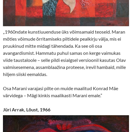
„1960ndate kunstiuuenduse üks võimsamaid teoseid. Maran
mõtles võimude õrritamiseks piltidele pealkirju välja, mis ei
pruukinud mitte midagi tähendada. Ka see oli osa
avangardismist. Hammatu puhul samas on kerge vaimukas
viide taustaloole – selle pildi esialgsel versioonil kasutas Olav
valmisesemena, assamblaažina proteese, irevil hambaid, mille
hiljem siiski eemaldas.
Osa Marani varajasi pilte on muide maalitud Konrad Mäe
värvidega – Mägi kinkis maalikasti Marani emale.”
Jüri Arrak, Lõust, 1966