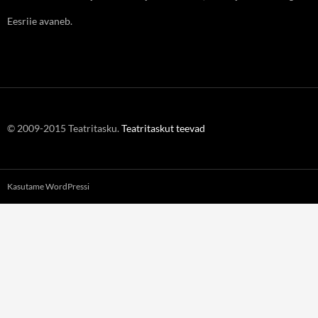
Eesriie avaneb.
© 2009-2015 Teatritasku.
Teatritaskut teevad
Kasutame WordPressi