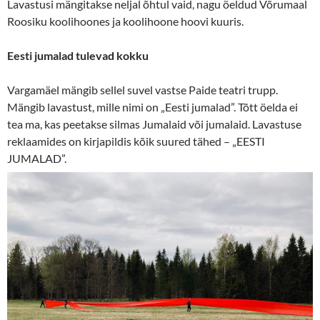
Lavastusi mängitakse neljal õhtul vaid, nagu öeldud Võrumaal
Roosiku koolihoones ja koolihoone hoovi kuuris.
Eesti jumalad tulevad kokku
Vargamäel mängib sellel suvel vastse Paide teatri trupp.
Mängib lavastust, mille nimi on „Eesti jumalad”. Tõtt öelda ei
tea ma, kas peetakse silmas Jumalaid või jumalaid. Lavastuse
reklaamides on kirjapildis kõik suured tähed – „EESTI
JUMALAD”.