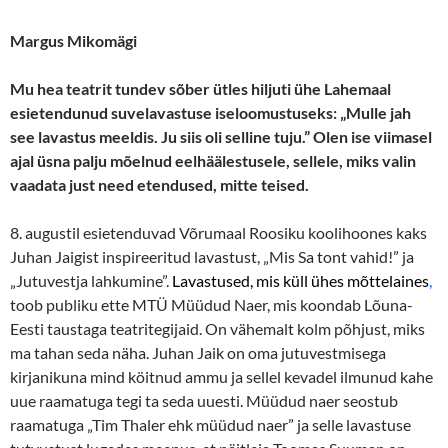
Margus Mikomägi
Mu hea teatrit tundev sõber ütles hiljuti ühe Lahemaal
esietendunud suvelavastuse iseloomustuseks: „Mulle jah
see lavastus meeldis. Ju siis oli selline tuju.” Olen ise viimasel
ajal üsna palju mõelnud eelhäälestusele, sellele, miks valin
vaadata just need etendused, mitte teised.
8. augustil esietenduvad Võrumaal Roosiku
koolihoones kaks
Juhan Jaigist inspireeritud lavastust, „Mis Sa tont vahid!” ja
„Jutuvestja lahkumine”.
Lavastused, mis küll ühes mõttelaines
,
toob publiku ette MTÜ Müüdud Naer, mis koondab Lõuna-
Eesti taustaga teatritegijaid. On vähemalt kolm põhjust, miks
ma tahan seda näha. Juhan Jaik on oma jutuvestmisega
kirjanikuna mind köitnud ammu ja sellel kevadel ilmunud kahe
uue raamatuga tegi ta seda uuesti. Müüdud naer seostub
raamatuga „Tim Thaler ehk müüdud naer” ja selle lavastuse