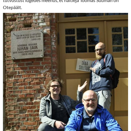
tutvustust lugedes meenus, et näitleja Toomas Suuman on
Otepäält.