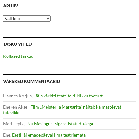
ARHIIV
Arhiiv
TASKU VIITED
Kollased taskud
VÄRSKED KOMMENTAARID
Hannes Korjus
,
Lätis kärbiti teatrite riiklikku toetust
Eneken Aksel
,
Film „Meister ja Margarita” näitab käimasolevat
tulevikku
Mari Lepik
,
Uku Masingust sigaretistatud käega
Ene
,
Eesti jäi emadepäeval ilma teatriemata