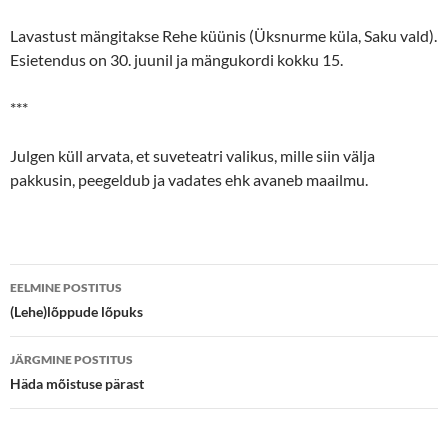
Lavastust mängitakse Rehe küünis (Üksnurme küla, Saku vald).
Esietendus on 30. juunil ja mängukordi kokku 15.
***
Julgen küll arvata, et suveteatri valikus, mille siin välja
pakkusin, peegeldub ja vadates ehk avaneb maailmu.
Postituste
EELMINE POSTITUS
töölaud
(Lehe)lõppude lõpuks
JÄRGMINE POSTITUS
Häda mõistuse pärast