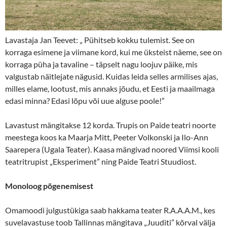
Lavastaja Jan Teevet: „ Pühitseb kokku tulemist. See on
korraga esimene ja viimane kord, kui me üksteist näeme, see on
korraga püha ja tavaline – täpselt nagu loojuv päike, mis
valgustab näitlejate nägusid. Kuidas leida selles armilises ajas,
milles elame, lootust, mis annaks jõudu, et Eesti ja maailmaga
edasi minna? Edasi lõpu või uue alguse poole!”
Lavastust mängitakse 12 korda. Trupis on Paide teatri noorte
meestega koos ka Maarja Mitt, Peeter Volkonski ja Ilo-Ann
Saarepera (Ugala Teater). Kaasa mängivad noored Viimsi kooli
teatritrupist „Eksperiment” ning Paide Teatri Stuudiost.
Monoloog põgenemisest
Omamoodi julgustükiga saab hakkama teater R.A.A.A.M., kes
suvelavastuse toob Tallinnas mängitava „Juuditi” kõrval välja