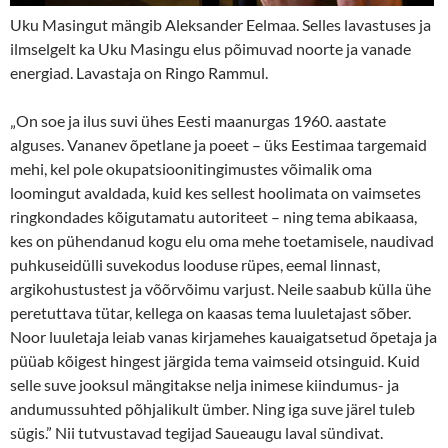
Uku Masingut mängib Aleksander Eelmaa. Selles lavastuses ja
ilmselgelt ka Uku Masingu elus põimuvad noorte ja vanade
energiad. Lavastaja on Ringo Rammul.
„On soe ja ilus suvi ühes Eesti maanurgas 1960. aastate
alguses. Vananev õpetlane ja poeet – üks Eestimaa targemaid
mehi, kel pole okupatsioonitingimustes võimalik oma
loomingut avaldada, kuid kes sellest hoolimata on vaimsetes
ringkondades kõigutamatu autoriteet – ning tema abikaasa,
kes on pühendanud kogu elu oma mehe toetamisele, naudivad
puhkuseidülli suvekodus looduse rüpes, eemal linnast,
argikohustustest ja võõrvõimu varjust. Neile saabub külla ühe
peretuttava tütar, kellega on kaasas tema luuletajast sõber.
Noor luuletaja leiab vanas kirjamehes kauaigatsetud õpetaja ja
püüab kõigest hingest järgida tema vaimseid otsinguid. Kuid
selle suve jooksul mängitakse nelja inimese kiindumus- ja
andumussuhted põhjalikult ümber. Ning iga suve järel tuleb
sügis.” Nii tutvustavad tegijad Saueaugu laval sündivat.