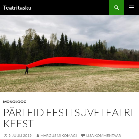
Liigu
Otsi
Teatritasku
sisu
PEAME
juurde
MONOLOOG
PÄRLEID EESTI SUVETEATRI
KEEST
9. JUULI 2019
MARGUS MIKOMÄGI
LISA KOMMENTAAR