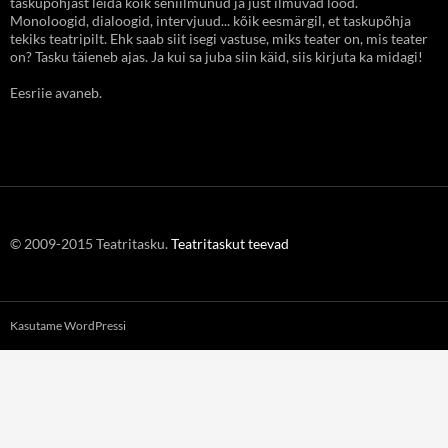
taskupõhjast leida kõik seniilmunud ja just ilmuvad lood.
Monoloogid, dialoogid, intervjuud... kõik eesmärgil, et taskupõhja
tekiks teatripilt. Ehk saab siit isegi vastuse, miks teater on, mis teater
on? Tasku täieneb ajas. Ja kui sa juba siin käid, siis kirjuta ka midagi!
Eesriie avaneb.
© 2009-2015 Teatritasku.
Teatritaskut teevad
Kasutame WordPressi