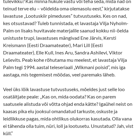
tulevikku? Kas minna hukule vastu või teha seda, mida nad on
teinud terve elu – võidelda oma olemasolu eest,” kirjutatakse
lavastuse „Lootuskiir pimeduses” tutvustuseks. Kes on nad,
kes otsustavad? Tuleb tunnistada, et lavastaja Vilja Nyholm-
Palm on lisaks huvitavale materjalile saanud kokku nii-öelda
unistuste trupi, lavastuses mängivad Ene Järvis, Kersti
Kreismann (Eesti Draamateater), Mari Lill (Eesti
Draamateater), Elle Kull, Ines Aru, Sandra Ashilevi, Viktor
Leševits. Peab kohe rõhutama mu meelest, et lavastaja Vilja
Palm tegi 1994. aastal teleseriaali „Wikmani poisid”, mis iga
aastaga, mis tegemisest möödas, veel paremaks läheb.
Veel üks lõik lavastuse tutvustuseks, mõeldes just selle loo
osatäitjate peale: „Kas on, mida oodata? Kas on parem
saatusele alistuda või võtta ohjad enda kätte? Igaühel neist on
kaasas pika elu jooksul omandatud tarkuste, oskuste ja
leidlikkuse pagas, mida ohtlikus olukorras kasutada. Olla vana
ei tähenda olla tuim, nüri, loll ja lootusetu. Unustatud? Jah, vist
küll.”