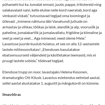
pühamehi kui ka Jumalat ennast, juute, pappe, trikstereid ning
salakavalaid naisi, kelle elutee neile kord naeratab, kord aga
vimkasid viskab,” tutvustavad tegijad oma loomingut ja
ütlevad: „Inimene nähtuna läbi Vanahundi juttude on
armastav ja vihkav, töökas ja laisk, alandlik ja alp, vooruslik ja
paheline, jumalakartlik ja jumalavallatu, frigiidne ja kiimaline ja
veel ja veel ja veel… Aga inimesed, need oleme Meie.”
Lavastuse juurde kuulub hoiatus, et see on alla 12-aastastele
lastele mittesoovitatav! „Etenduses kasutatakse
ebatsensuurseid väljendeid ja käsitletakse teemasid, mis ei
pruugi lastele sobida,” tõdevad tegijad.
Etenduse trupp on noor, lavastajaks Helena Kesonen,
dramaturgiks Ott Kilusk. Lavastus esietendus eelmisel aastal,
sellel aastal alustatakse 1. augustil ja mängukordi on kümme.
Ilmavõõras