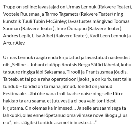
Trupp on selline: lavastajad on Urmas Lennuk (Rakvere Teater),
Vootele Ruusmaa ja Tarmo Tagamets (Rakvere Teater) ning
kunstnik Tuuli Tubin McGinley; lavastustes mängivad Toomas
Suuman (Rakvere Teater), Imre Õunapuu (Rakvere Teater),
Andres Lepik, Liisa Aibel (Rakvere Teater), Kadi Leen Lennuk ja
Artur Alev.
Urmas Lennuk räägib enda kirjutatud ja lavastatud näidendist
nii: „Selline – Juhani elulõpp Rootsis Berga Sätäri lähedal, kuhu
ta suure ringiga läbi Saksamaa, Tirooli ja Prantsusmaa jõudis.
Ta teab, et tal pole raha operatsiooni jaoks ja on kurb, sest talle
tundub – tondid on ta maha jätnud. Tondid on jäänud
Eestimaale. Läbi ühe vana trollilaadse naise ning selle
tütre
hakkab ta aru saama, et jutuvestja ei pea vaid tontidest
kirjutama. On olemas ka inimesed… Ja selle arusaamisega ta
lahkubki, olles enne lõpetanud oma viimase novellikogu „Ilus
elu”, mis räägibki tontide asemel inimestest…”