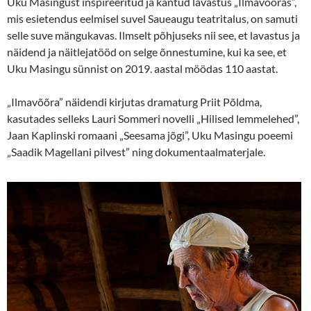
Uku Masingust inspireeritud ja kantud lavastus „Ilmavõõras”,
mis esietendus eelmisel suvel Saueaugu teatritalus, on samuti
selle suve mängukavas. Ilmselt põhjuseks nii see, et lavastus ja
näidend ja näitlejatööd on selge õnnestumine, kui ka see, et
Uku Masingu sünnist on 2019. aastal möödas 110 aastat.
„Ilmavõõra” näidendi kirjutas dramaturg Priit Põldma,
kasutades selleks Lauri Sommeri novelli „Hilised lemmelehed”,
Jaan Kaplinski romaani „Seesama jõgi”, Uku Masingu poeemi
„Saadik Magellani pilvest” ning dokumentaalmaterjale.