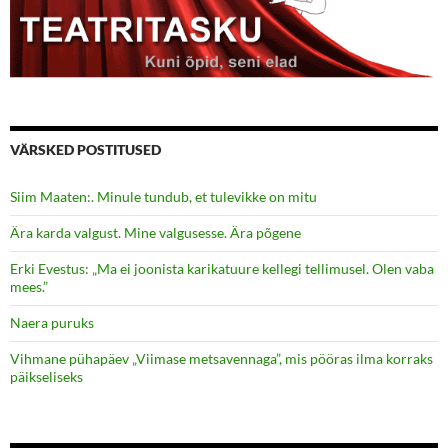
VÄRSKED POSTITUSED
Siim Maaten:. Minule tundub, et tulevikke on mitu
Ära karda valgust. Mine valgusesse. Ära põgene
Erki Evestus: „Ma ei joonista karikatuure kellegi tellimusel. Olen vaba
mees.”
Naera puruks
Vihmane pühapäev „Viimase metsavennaga”, mis pööras ilma korraks
päikseliseks