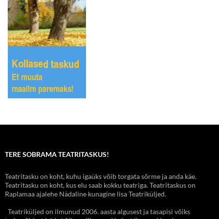
TERE SOBRAMA TEATRITASKUS!
Teatritasku on koht, kuhu igaüks võib torgata sõrme ja anda käe.
Teatritasku on koht, kus elu saab kokku teatriga. Teatritaskus on
Raplamaa ajalehe Nädaline kunagine lisa Teatriküljed.
Teatriküljed on ilmunud 2006. aasta algusest ja tasapisi võiks