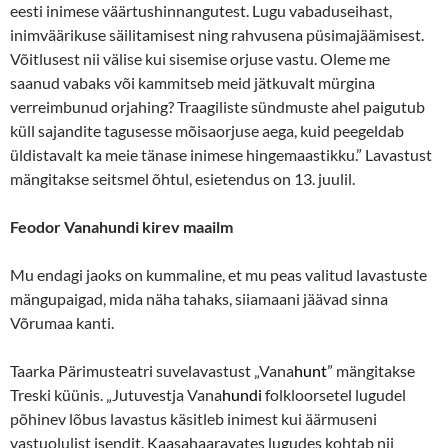
eesti inimese väärtushinnangutest. Lugu vabaduseihast,
inimväärikuse säilitamisest ning rahvusena püsimajäämisest.
Võitlusest nii välise kui sisemise orjuse vastu. Oleme me
saanud vabaks või kammitseb meid jätkuvalt mürgina
verreimbunud orjahing? Traagiliste sündmuste ahel paigutub
küll sajandite tagusesse mõisaorjuse aega, kuid peegeldab
üldistavalt ka meie tänase inimese hingemaastikku.” Lavastust
mängitakse seitsmel õhtul, esietendus on 13. juulil.
Feodor Vanahundi kirev maailm
Mu endagi jaoks on kummaline, et mu peas valitud lavastuste
mängupaigad, mida näha tahaks, siiamaani jäävad sinna
Võrumaa kanti.
Taarka Pärimusteatri suvelavastust „Vana
hunt
” mängitakse
Treski küünis. „Jutuvestja Vana
hundi
folkloorsetel lugudel
põhinev lõbus lavastus käsitleb inimest kui äärmuseni
vastuolulist isendit. Kaasahaaravates lugudes kohtab nii