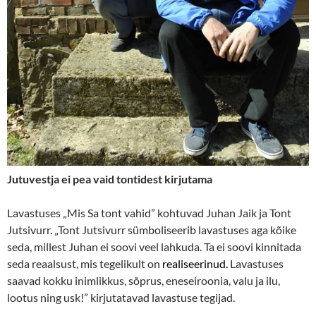
Jutuvestja ei pea vaid tontidest kirjutama
Lavastuses „Mis Sa tont vahid” kohtuvad Juhan Jaik ja Tont
Jutsivurr. „Tont Jutsivurr sümboliseerib lavastuses aga kõike
seda, millest Juhan ei soovi veel lahkuda. Ta ei soovi kinnitada
seda reaalsust, mis tegelikult on
realiseerinud.
Lavastuses
saavad kokku inimlikkus, sõprus, eneseiroonia, valu ja ilu,
lootus ning usk!” kirjutatavad lavastuse tegijad.