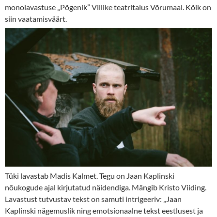
monolavastuse „Põgenik” Villike teatritalus Võrumaal. Kõik on
siin vaatamisväärt.
Tüki lavastab Madis Kalmet. Tegu on Jaan Kaplinski
nõukogude ajal kirjutatud näidendiga. Mängib Kristo Viiding.
Lavastust tutvustav tekst on samuti intrigeeriv: „Jaan
Kaplinski nägemuslik ning emotsionaalne tekst eestlusest ja