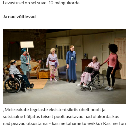
Lavastusel on sel suvel 12 mängukorda.
Ja nad võitlevad
„Meie eakate tegelaste eksistentsikriis ühelt poolt ja
sotsiaalne hüljatus teiselt poolt asetavad nad olukorda, kus
nad peavad otsustama – kas me tahame tulevikku? Kas meil on