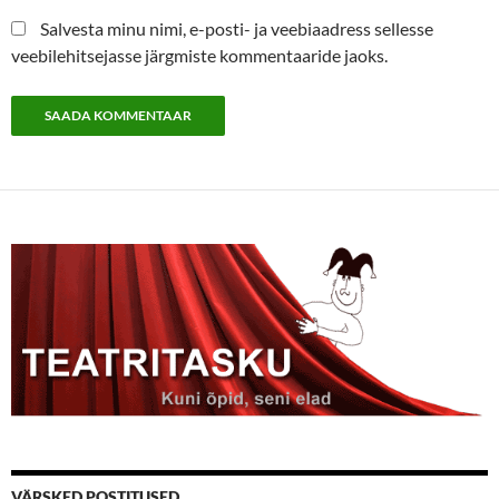
Salvesta minu nimi, e-posti- ja veebiaadress sellesse
veebilehitsejasse järgmiste kommentaaride jaoks.
VÄRSKED POSTITUSED