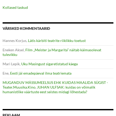
Kollased taskud
VÄRSKED KOMMENTAARID
Hannes Korjus
,
Lätis kärbiti teatrite riiklikku toetust
Eneken Aksel
,
Film „Meister ja Margarita” näitab käimasolevat
tulevikku
Mari Lepik
,
Uku Masingust sigaretistatud käega
Ene
,
Eesti jäi emadepäeval ilma teatriemata
MUGANDUV MÄSSUMEELSUS EHK KUIDAS MAALIDA SÜGIST -
Teater.Muusika.Kino
,
JUHAN ULFSAK: kuidas on võimalik
humanistlike väärtuste eest seistes midagi lõhestada?
REKLAAM