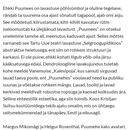
Ehkki Puumees on lavastuse põhisümbol ja oluline tegelane,
rändab ta suurema osa ajast sõnatult tagapool, ajab omi asju.
See mõõdetud, kiirustamata, kiht-kihilt kasvatav rütm
iseloomustab ka ülejäänud lavastust. „Puumees“ on otsekui
unelemine tamme all, meenutus kaduvast ajast. Selles mõttes
sarnaneb see Tartu Uue teatri lavastuse „Selgroogupidikoos“
abstraktse heietusega, ent siin on rohkem struktuuri ja
karkassi. Ei ole puine, ehkki kohati liigub võib-olla järsu
kääksatusega edasi. Dendroloogiline lavakujundus tuletab
kohe meelde Vanemuise „Kalevipoja“, kus samuti sirguvad
lauad taeva poole, ent „Puumehes“ voolavad need ka publiku
suunas ja võetakse rohkem mängu. Lauad, toolid ja lavad
kerkivad meeldivalt robustse ropsuga ja kaovad kolksudes ära.
Selline ehteestilik esteetika, aga siin toimib. Koos Kristjan
Suitsu kostüümidega tekib ajatu omailm, mis on ühtaegu
seitsmekümnendad ja tänapäev, Eesti ja eikusagil.
Margus Mikomägi ja Helgur Rosen­thal, Puumehe kaks avatari,