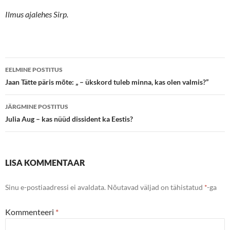
Ilmus ajalehes Sirp.
Postituste
EELMINE POSTITUS
töölaud
Jaan Tätte päris mõte: „ – ükskord tuleb minna, kas olen valmis?”
JÄRGMINE POSTITUS
Julia Aug – kas nüüd dissident ka Eestis?
LISA KOMMENTAAR
Sinu e-postiaadressi ei avaldata.
Nõutavad väljad on tähistatud
*
-ga
Kommenteeri
*