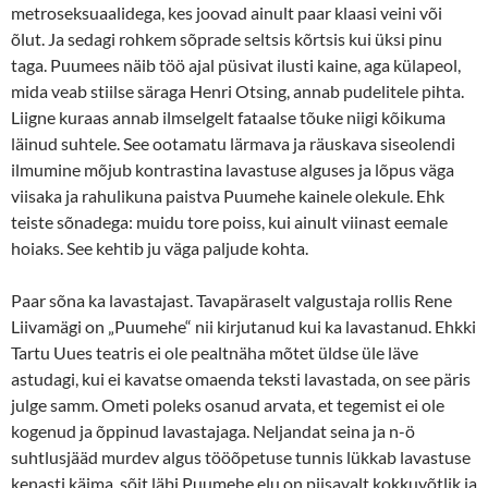
metroseksuaalidega, kes joovad ainult paar klaasi veini või
õlut. Ja sedagi rohkem sõprade seltsis kõrtsis kui üksi pinu
taga. Puumees näib töö ajal püsivat ilusti kaine, aga külapeol,
mida veab stiilse säraga Henri Otsing, annab pudelitele pihta.
Liigne kuraas annab ilmselgelt fataalse tõuke niigi kõikuma
läinud suhtele. See ootamatu lärmava ja räuskava siseolendi
ilmumine mõjub kontrastina lavastuse alguses ja lõpus väga
viisaka ja rahulikuna paistva Puumehe kainele olekule. Ehk
teiste sõnadega: muidu tore poiss, kui ainult viinast eemale
hoiaks. See kehtib ju väga paljude kohta.
Paar sõna ka lavastajast. Tavapäraselt valgustaja rollis Rene
Liivamägi on „Puumehe“ nii kirjutanud kui ka lavastanud. Ehkki
Tartu Uues teatris ei ole pealtnäha mõtet üldse üle läve
astudagi, kui ei kavatse omaenda teksti lavastada, on see päris
julge samm. Ometi poleks osanud arvata,
et tegemist ei ole
kogenud ja õppinud lavastajaga. Neljandat seina ja n-ö
suhtlusjääd murdev algus tööõpetuse tunnis lükkab lavastuse
kenasti käima, sõit läbi Puumehe elu on piisavalt kokkuvõtlik ja