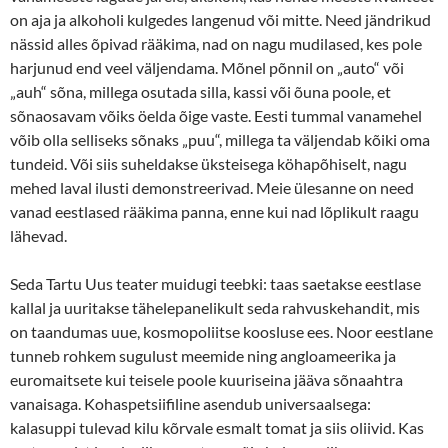
on aja ja alkoholi kulgedes langenud või mitte. Need jändrikud
nässid alles õpivad rääkima, nad on nagu mudilased, kes pole
harjunud end veel väljendama. Mõnel põnnil on „auto“ või
„auh“ sõna, millega osutada silla, kassi või õuna poole, et
sõnaosavam võiks öelda õige vaste. Eesti tummal vanamehel
võib olla selliseks sõnaks „puu“, millega ta väljendab kõiki oma
tundeid. Või siis suheldakse üksteisega köhapõhiselt, nagu
mehed laval ilusti demonstreerivad. Meie ülesanne on need
vanad eestlased rääkima panna, enne kui nad lõplikult raagu
lähevad.
Seda Tartu Uus teater muidugi teebki: taas saetakse eestlase
kallal ja uuritakse tähelepanelikult seda rahvuskehandit, mis
on taandumas uue, kosmopoliitse koosluse ees. Noor eestlane
tunneb rohkem sugulust meemide ning angloameerika ja
euromaitsete kui teisele poole kuuriseina jääva sõnaahtra
vanaisaga. Kohaspetsiifiline asendub universaalsega:
kalasuppi tulevad kilu kõrvale esmalt tomat ja siis oliivid. Kas