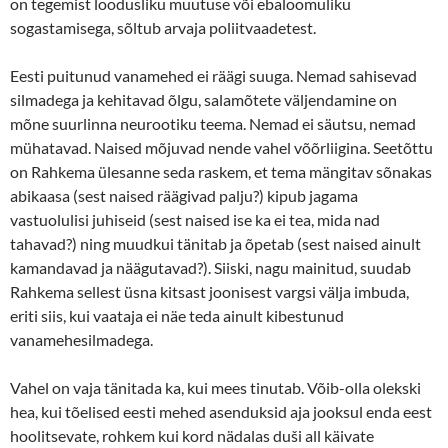
on tegemist loodusliku muutuse või ebaloomuliku
sogastamisega, sõltub arvaja poliitvaadetest.
Eesti puitunud vanamehed ei räägi suuga. Nemad sahisevad
silmadega ja kehitavad õlgu, salamõtete väljendamine on
mõne suurlinna neurootiku teema. Nemad ei säutsu, nemad
mühatavad. Naised mõjuvad nende vahel võõrliigina. Seetõttu
on Rahkema ülesanne seda raskem, et tema mängitav sõnakas
abikaasa (sest naised räägivad palju?) kipub jagama
vastuolulisi juhiseid (sest naised ise ka ei tea, mida nad
tahavad?) ning muudkui tänitab ja õpetab (sest naised ainult
kamandavad ja näägutavad?). Siiski, nagu mainitud, suudab
Rahkema sellest üsna kitsast joonisest vargsi välja imbuda,
eriti siis, kui vaataja ei näe teda ainult kibestunud
vanamehesilmadega.
Vahel on vaja tänitada ka, kui mees tinutab. Võib-olla olekski
hea, kui tõelised eesti mehed asenduksid aja jooksul enda eest
hoolitsevate, rohkem kui kord nädalas duši all käivate