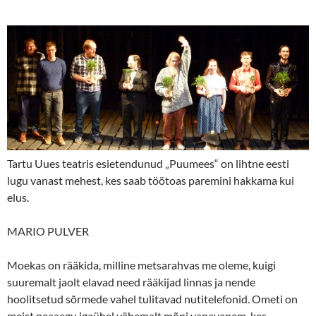
Tartu Uues teatris esietendunud „Puumees“ on lihtne eesti
lugu vanast mehest, kes saab töötoas paremini hakkama kui
elus.
MARIO PULVER
Moekas on rääkida, milline metsarahvas me oleme, kuigi
suuremalt jaolt elavad need rääkijad linnas ja nende
hoolitsetud sõrmede vahel tulitavad nutitelefonid. Ometi on
meist peaaegu igaühel vähemalt mõni vanavanem, kes