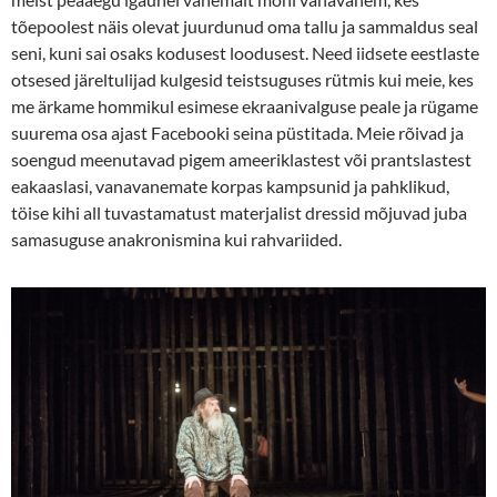
tõepoolest näis olevat juurdunud oma tallu ja sammaldus seal
seni, kuni sai osaks kodusest loodusest. Need iidsete eestlaste
otsesed järeltulijad kulgesid teistsuguses rütmis kui meie, kes
me ärkame hommikul esimese ekraani­valguse peale ja rügame
suurema osa ajast Facebooki seina püstitada. Meie rõivad ja
soengud meenutavad pigem ameeriklastest või prantslastest
eakaaslasi, vana­vanemate korpas kampsunid ja pahklikud,
töise kihi all tuvastamatust materjalist dressid mõjuvad juba
samasuguse ana­kronismina kui rahvariided.