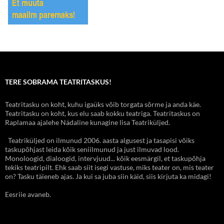
TERE SOBRAMA TEATRITASKUS!
Teatritasku on koht, kuhu igaüks võib torgata sõrme ja anda käe.
Teatritasku on koht, kus elu saab kokku teatriga. Teatritaskus on
Raplamaa ajalehe Nädaline kunagine lisa Teatriküljed.
Teatriküljed on ilmunud 2006. aasta algusest ja tasapisi võiks
taskupõhjast leida kõik seniilmunud ja just ilmuvad lood.
Monoloogid, dialoogid, intervjuud... kõik eesmärgil, et taskupõhja
tekiks teatripilt. Ehk saab siit isegi vastuse, miks teater on, mis teater
on? Tasku täieneb ajas. Ja kui sa juba siin käid, siis kirjuta ka midagi!
Eesriie avaneb.