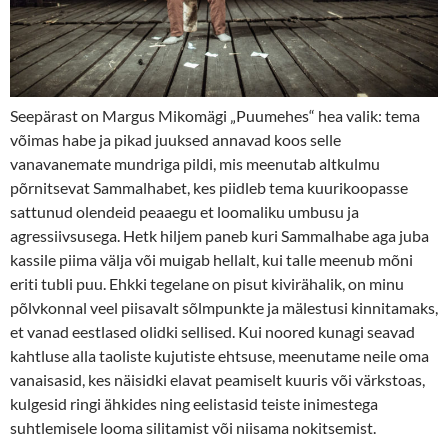
Seepärast on Margus Mikomägi „Puumehes“ hea valik: tema
võimas habe ja pikad juuksed annavad koos selle
vanavanemate mundriga pildi, mis meenutab
altkulmu
põrnitsevat Sammal­habet, kes piidleb tema kuurikoopasse
sattunud olendeid peaaegu et loomaliku umbusu ja
agressiivsusega. Hetk hiljem paneb kuri Sammalhabe aga juba
kassile piima välja või muigab hellalt, kui talle meenub mõni
eriti tubli puu. Ehkki tegelane on pisut kivirähalik, on minu
põlvkonnal veel piisavalt sõlmpunkte ja mälestusi kinnitamaks,
et vanad eestlased olidki sellised. Kui noored kunagi seavad
kahtluse alla taoliste kujutiste ehtsuse, meenutame neile oma
vanaisasid, kes näisidki elavat peamiselt kuuris või värkstoas,
kulgesid ringi ähkides ning eelistasid teiste inimestega
suhtlemisele looma silitamist või niisama nokitsemist.