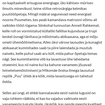
on kapitaalselt erisuguse energiaga: üks kähisev-mürisev
ilmutis minevikust, teine stiilse retrosärgiga kelmikas
puutööõpetaja. Mingil määral segunevad need energiad
noores Puumehes, kes peab kamandava matrooni võimu all
vaikides tööd rügama. Siinkohal tunnustan Anneli Rahkemat,
kelle roll on vormistatud küllaltki fallilise kujunduse ja trupi
keskel üsnagi tänitava ja mõistmatu abikaasana, aga ei mõju
ometi ühemõõtmelisena. Alles üksi värsse lausudes ja kunagist
abikaasat kummitades saab ta piire laiendada ja muutub
naiseks, kelle puhul saab aru küll, mida pahur õpetaja temas
nägi. See kummitamine viib ka lavastuse ühe lahedama
stseenini, kus nii naine kui ka kahune vanamees jõuavad
teineteisemõistmiseni ja Mikomäe õndsa ilmega lausutud
repliik „Puu“ ütleb ära kõik, mida lavastusega on tahetud
öelda.
Selles asi ongi, et ehkki kannatavate eesti naiste lugusid on
vaja rohkem rääkida, ei kao ka vajadus vaikivate eesti
vanameeste lugude järele, ükskõik, kas nende meeste kvaliteet