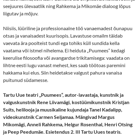
seejuures ülevaatlik ning Rahkema ja Mikomäe dialoog lõpus
liigutav ja mõjuv.
Niisiis, lüüriline ja professionaalne töö vanaemadest õunapuu
otsas ja vanaisadest kuurisopis. Lavastuse omailm täidab
vaevata ära poolteist tundi ega tohiks küll sundida kella
vaatama või istmel nihelema. Ei heiduta „Puumees“ kedagi
keerulise filosoofia või avangardse trikitamisega: vaadata on
lihtne eesti lugu vanast mehest, kes saab töötoas paremini
hakkama kui elus. Siin heidetakse valgust pahura vanaisa
puitunud südamesse.
Tartu Uue teatri „Puumees“, autor-lavastaja, kunstnik ja
valguskunstnik Rene Liivamägi, kostüümikunstnik Kristjan
Suits, helilooja ja muusikaline kujundaja Tanel Kadalipp,
videokunstnik Carmen Seljamaa. Mängivad Margus
Mikomägi, Anneli Rahkema, Helgur Rosenthal, Henri Otsing
ja Peep Peedumäe. Esietendus 2. III Tartu Uues teatris.