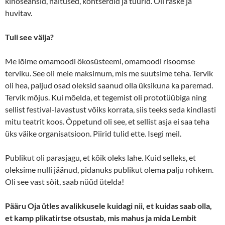
kinoseansid, näitused, kontserdid ja tuurid. Oli raske ja
huvitav.
Tuli see välja?
Me lõime omamoodi ökosüsteemi, omamoodi risoomse
terviku. See oli meie maksimum, mis me suutsime teha. Tervik
oli hea, paljud osad oleksid saanud olla üksikuna ka paremad.
Tervik mõjus. Kui mõelda, et tegemist oli prototüübiga ning
sellist festival-lavastust võiks korrata, siis teeks seda kindlasti
mitu teatrit koos. Õppetund oli see, et sellist asja ei saa teha
üks väike organisatsioon. Piirid tulid ette. Isegi meil.
Publikut oli parasjagu, et kõik oleks lahe. Kuid selleks, et
oleksime nulli jäänud, pidanuks publikut olema palju rohkem.
Oli see vast sõit, saab nüüd ütelda!
Pääru Oja ütles avalikkusele kuidagi nii, et kuidas saab olla,
et kamp plikatirtse otsustab, mis mahus ja mida Lembit