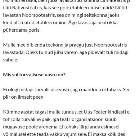
Läti Rahvusteatris, kas see pole etableerumise märk? Nüüd
lavastan Noorsooteatris, see on mingi seltskonna jaoks
kindlalt teatud etableerumine. Äge lavastaja peab ikka
püherdama poris.
Mulle meeldib enda teekond ja praegu just Noorsooteatris
lavastada. Oleks tulnud juba varem, aga pidevalt tuli midagi
vahele.
Mis sul turvalisuse vastu on?
Ei olegi midagi turvalisuse vastu, aga manduda ei tahaks. See
piir on ilmselt peen.
Kümme aastat tagasi mulle tundus, et Uus Teater kindlasti ei
tohi olla turvaline paik. Iga teatriorganisatsioon kipub
mugavuse poole arenema. Ei tahaks järgi anda esimesel
võimalusel ette teada vakku vajumisele. Ei maksa kõikides