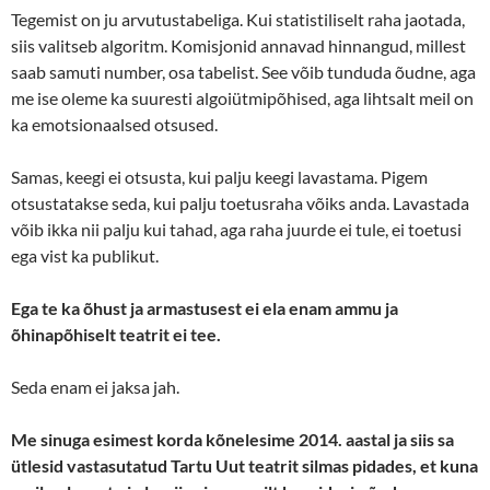
Tegemist on ju arvutustabeliga. Kui statistiliselt raha jaotada,
siis valitseb algoritm. Komisjonid annavad hinnangud, millest
saab samuti number, osa tabelist. See võib tunduda õudne, aga
me ise oleme ka suuresti algoiütmipõhised, aga lihtsalt meil on
ka emotsionaalsed otsused.
Samas, keegi ei otsusta, kui palju keegi lavastama. Pigem
otsustatakse seda, kui palju toetusraha võiks anda. Lavastada
võib ikka nii palju kui tahad, aga raha juurde ei tule, ei toetusi
ega vist ka publikut.
Ega te ka õhust ja armastusest ei ela enam ammu ja
õhinapõhiselt teatrit ei tee.
Seda enam ei jaksa jah.
Me sinuga esimest korda kõnelesime 2014. aastal ja siis sa
ütlesid vastasutatud Tartu Uut teatrit silmas pidades, et kuna