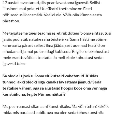
17 aastat lavastanud, siis pean lavastama igavesti. Sellist
illusiooni mul pole, et Uue Teatri toetamine on Eesti
põhiseaduslik eesmärk. Veel ei ole. Võib-olla kümne aasta
pärast on.
Me tegutseme täies teadmises, et riik doteerib oma sihtasutusi
ja siis pudistab natuke raha teistele ka. Sama hästi me võime
kahe aasta pärast sellest ilma jääda, sest uuemad teatrid on
lahedamad ja mul pole midagi kobiseda. Riigil ei ole kohustust
meie eraettevõtlust toetada. Ja meil ei ole kohustust seda
igavesti teha.
Sa oled elu jooksul oma
elukutseid
vahetanud. Kuidas
tunned, äkki oledki liiga kauaks lavastama jäänud? Seda
teatakse vähem, aga sa alustasid hoopis koos oma vennaga
kunstnikuna, tegite Pärnus näitusi?
Ma pean ennast siiamaani kunstnikuks. Ma võin teha ükskõik
mida, mis parajasti sobib, aga ma olen seda tehes kunstnik.