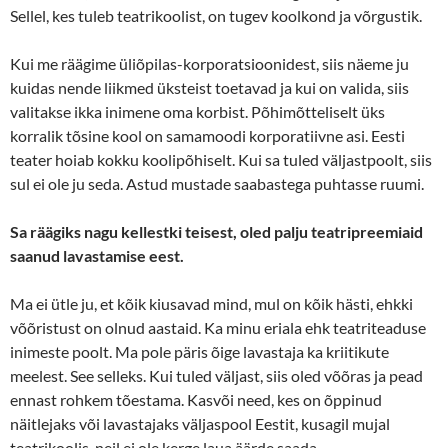
Sellel, kes tuleb teatrikoolist, on tugev koolkond ja võrgustik.
Kui me räägime üliõpilas-korporatsioonidest, siis näeme ju
kuidas nende liikmed üksteist toetavad ja kui on valida, siis
valitakse ikka inimene oma korbist. Põhimõtteliselt üks
korralik tõsine kool on samamoodi korporatiivne asi. Eesti
teater hoiab kokku koolipõhiselt. Kui sa tuled väljastpoolt, siis
sul ei ole ju seda. Astud mustade saabastega puhtasse ruumi.
Sa räägiks nagu kellestki teisest, oled palju teatripreemiaid
saanud lavastamise eest.
Ma ei ütle ju, et kõik kiusavad mind, mul on kõik hästi, ehkki
võõristust on olnud aastaid. Ka minu eriala ehk teatriteaduse
inimeste poolt. Ma pole päris õige lavastaja ka kriitikute
meelest. See selleks. Kui tuled väljast, siis oled võõras ja pead
ennast rohkem tõestama. Kasvõi need, kes on õppinud
näitlejaks või lavastajaks väljaspool Eestit, kusagil mujal
teatrikoolis, neil ei ole kerge laua äärde saada.