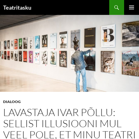
Liigu
Otsi
Teatritasku
sisu
PEAME
juurde
DIALOOG
LAVASTAJA IVAR PÕLLU:
SELLIST ILLUSIOONI MUL
VEEL POLE, ET MINU TEATRI