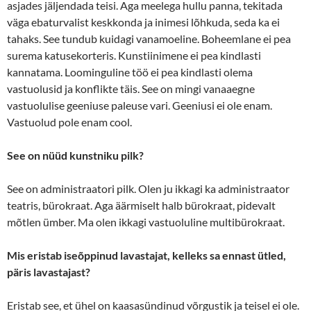
asjades jäljendada teisi. Aga meelega hullu panna, tekitada
väga ebaturvalist keskkonda ja inimesi lõhkuda, seda ka ei
tahaks. See tundub kuidagi vanamoeline. Boheemlane ei pea
surema katusekorteris. Kunstiinimene ei pea kindlasti
kannatama. Loominguline töö ei pea kindlasti olema
vastuolusid ja konflikte täis. See on mingi vanaaegne
vastuolulise geeniuse paleuse vari. Geeniusi ei ole enam.
Vastuolud pole enam cool.
See on nüüd kunstniku pilk?
See on administraatori pilk. Olen ju ikkagi ka administraator
teatris, bürokraat. Aga äärmiselt halb bürokraat, pidevalt
mõtlen ümber. Ma olen ikkagi vastuoluline multibürokraat.
Mis eristab iseõppinud lavastajat, kelleks sa ennast ütled,
päris lavastajast?
Eristab see, et ühel on kaasasündinud võrgustik ja teisel ei ole.