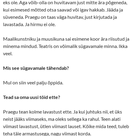
eks ole. Aga võib-olla on huvitavam just mitte ära põgeneda,
kui esimesed mõtted otsa saavad või igav hakkab. Jääda ja
süveneda. Praegu on taas väga huvitav, just kirjutada ja
lavastada. Ja hirmu ei ole.
Maalikunstniku ja muusikuna sai esimene koor ära riisutud ja
minema mindud. Teatris on võimalik sügavamale minna. Ikka
veel.
Mis see sügavamale tähendab?
Mul on siin veel palju õppida.
Tead sa oma uusi töid ette?
Praegu tean kolme lavastust ette. Ja kui juhtuks nii, et üks
neist jääks viimaseks, ma oleks sellega ka rahul. Teen alati
viimast lavastust, ütlen viimast lauset. Kõike mida teed, tuleb
teha täie armastusega, nagu viimast korda.