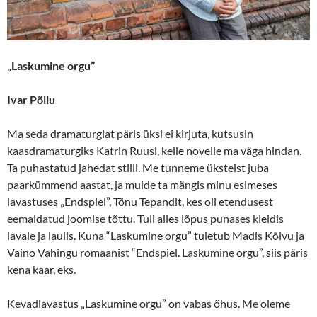
„
Laskumine orgu”
Ivar Põllu
Ma seda dramaturgiat päris üksi ei kirjuta, kutsusin
kaasdramaturgiks Katrin Ruusi, kelle novelle ma väga hindan.
Ta puhastatud jahedat stiili. Me tunneme üksteist juba
paarkümmend aastat, ja muide ta mängis minu esimeses
lavastuses „Endspiel”, Tõnu Tepandit, kes oli etendusest
eemaldatud joomise tõttu. Tuli alles lõpus punases kleidis
lavale ja laulis. Kuna “Laskumine orgu” tuletub Madis Kõivu ja
Vaino Vahingu romaanist “Endspiel. Laskumine orgu”, siis päris
kena kaar, eks.
Kevadlavastus „Laskumine orgu” on vabas õhus. Me oleme