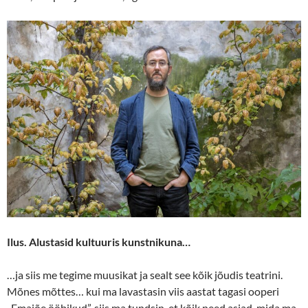
Ilus. Alustasid kultuuris kunstnikuna…
…ja siis me tegime muusikat ja sealt see kõik jõudis teatrini.
Mõnes mõttes… kui ma lavastasin viis aastat tagasi ooperi
„Emajõe ööbikud”, siis ma tundsin, et kõik need asjad, mida ma