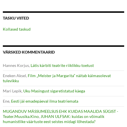
TASKU VIITED
Kollased taskud
VÄRSKED KOMMENTAARID
Hannes Korjus
,
Lätis kärbiti teatrite riiklikku toetust
Eneken Aksel
,
Film „Meister ja Margarita” näitab käimasolevat
tulevikku
Mari Lepik
,
Uku Masingust sigaretistatud käega
Ene
,
Eesti jäi emadepäeval ilma teatriemata
MUGANDUV MÄSSUMEELSUS EHK KUIDAS MAALIDA SÜGIST -
Teater.Muusika.Kino
,
JUHAN ULFSAK: kuidas on võimalik
humanistlike väärtuste eest seistes midagi lõhestada?