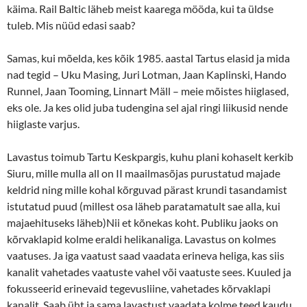
käima. Rail Baltic läheb meist kaarega mööda, kui ta üldse
tuleb. Mis nüüd edasi saab?
Samas, kui mõelda, kes kõik 1985. aastal Tartus elasid ja mida
nad tegid – Uku Masing, Juri Lotman, Jaan Kaplinski, Hando
Runnel, Jaan Tooming, Linnart Mäll – meie mõistes hiiglased,
eks ole. Ja kes olid juba tudengina sel ajal ringi liikusid nende
hiiglaste varjus.
Lavastus toimub Tartu Keskpargis, kuhu plani kohaselt kerkib
Siuru, mille mulla all on II maailmasõjas purustatud majade
keldrid ning mille kohal kõrguvad pärast krundi tasandamist
istutatud puud (millest osa läheb paratamatult sae alla, kui
majaehituseks läheb)Nii et kõnekas koht. Publiku jaoks on
kõrvaklapid kolme eraldi helikanaliga. Lavastus on kolmes
vaatuses. Ja iga vaatust saad vaadata erineva heliga, kas siis
kanalit vahetades vaatuste vahel või vaatuste sees. Kuuled ja
fokusseerid erinevaid tegevusliine, vahetades kõrvaklapi
kanalit. Saab üht ja sama lavastust vaadata kolme teed kaudu.