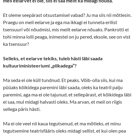
meil eelarvet ei ole, siis ei saa meilt ka midagi nõuda.
Et oleme seepärast otsustamisel vabad? Ju ma siis nii mõtlesin.
Praegu on meil eelarve ja ega ma ikkagi ei tunneta erilist
tsensuuri või nõudmisi, mis meilt eelarve nõuaks. Pankrotti ei
tohi minna lolli peaga, inimestel on ju pered, eksole, see on vist
ka tsensuur?
Selleks, et eelarve tekiks, tuleb hästi läbi saada
kultuuriministeeriumi „plikadega”?
Ma seda ei ole küll tundnud. Et peaks. Võib-olla siis, kui ma
püüaks kõikidega paremini läbi saada, oleks ka teatril palju
paremini, aga ma ei ole tajunud, et sellepärast, et kõikidega läbi
ei saa, mul midagi halvasti oleks. Ma arvan, et meil on riigis
sellega päris hästi.
Ma ei ole veel nii kaua tegutsenud, et ma mõtleks, et minu
tegutsemine teatrisfääris oleks midagi sellist, et kui olen pea