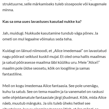
struktuurne, selle märkamiseks tuleb sissepoole või kaugemale
minna.
Kas sa oma uues lavastuses kasutad nukke ka?
Jah, muidugi. Nukkude kasutamine tundub väga põnev. Ja
ometi on mul legaalne võimalus seda teha.
Kuidagi on läinud niimoodi, et „Alice imedemaal” on lavastatud
nagu pöörast seiklust kuskil mujal. Et oled oma hallis maailmas
ja satud pöörasesse maailma läbi küüliku uru. Meie “Alice’i”
maailm pole üldse seosetu, kõik on loogiline ja samas
fantastiline.
Meil on kogu imedemaa Alice fantaasia. See pole unenägu,
kuhu ta satub. See on tema maailm ja ta vanematel on raskusi
selle ohjeldamatule fantaasiale järgi jõudmast. Kõik, mida Alice
näeb, muutub mänguks. Ja siis tuleb üheks hetkel see
situatsioon, kus su sisemine tsensor ütleb, et ära mängi, sa