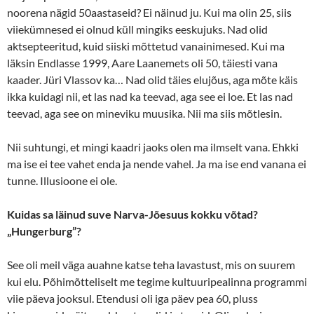
noorena nägid 50aastaseid? Ei näinud ju. Kui ma olin 25, siis
viiekümnesed ei olnud küll mingiks eeskujuks. Nad olid
aktsepteeritud, kuid siiski mõttetud vanainimesed. Kui ma
läksin Endlasse 1999, Aare Laanemets oli 50, täiesti vana
kaader. Jüri Vlassov ka… Nad olid täies elujõus, aga mõte käis
ikka kuidagi nii, et las nad ka teevad, aga see ei loe. Et las nad
teevad, aga see on mineviku muusika. Nii ma siis mõtlesin.
Nii suhtungi, et mingi kaadri jaoks olen ma ilmselt vana. Ehkki
ma ise ei tee vahet enda ja nende vahel. Ja ma ise end vanana ei
tunne. Illusioone ei ole.
Kuidas sa läinud suve Narva-Jõesuus kokku võtad?
„Hungerburg”?
See oli meil väga auahne katse teha lavastust, mis on suurem
kui elu. Põhimõtteliselt me tegime kultuuripealinna programmi
viie päeva jooksul. Etendusi oli iga päev pea 60, pluss