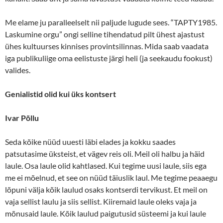
Me elame ju paralleelselt nii paljude lugude sees. “TAPTY1985.
Laskumine orgu” ongi selline tihendatud pilt ühest ajastust
ühes kultuurses kinnises provintsilinnas. Mida saab vaadata
iga publikuliige oma eelistuste järgi heli (ja seekaudu fookust)
valides.
Genialistid olid kui üks kontsert
Ivar Põllu
Seda kõike nüüd uuesti läbi elades ja kokku saades
patsutasime üksteist, et vägev reis oli. Meil oli halbu ja häid
laule. Osa laule olid kahtlased. Kui tegime uusi laule, siis ega
me ei mõelnud, et see on nüüd täiuslik laul. Me tegime peaaegu
lõpuni välja kõik laulud osaks kontserdi tervikust. Et meil on
vaja sellist laulu ja siis sellist. Kiiremaid laule oleks vaja ja
mõnusaid laule. Kõik laulud paigutusid süsteemi ja kui laule