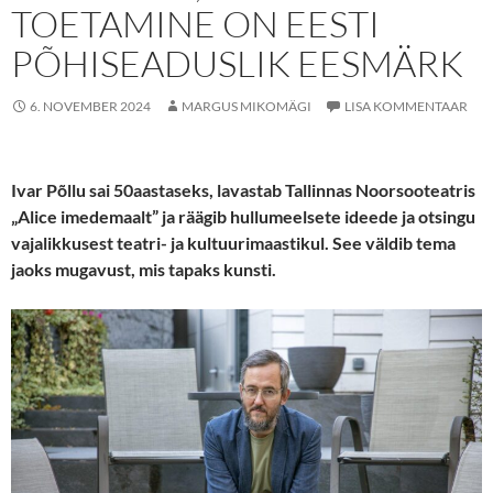
TOETAMINE ON EESTI
PÕHISEADUSLIK EESMÄRK
6. NOVEMBER 2024
MARGUS MIKOMÄGI
LISA KOMMENTAAR
Ivar Põllu sai 50aastaseks, lavastab Tallinnas Noorsooteatris
„Alice imedemaalt” ja räägib hullumeelsete ideede ja otsingu
vajalikkusest teatri- ja kultuurimaastikul. See väldib tema
jaoks mugavust, mis tapaks kunsti.