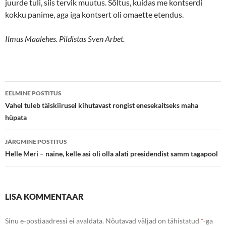
juurde tuli, siis tervik muutus. Sõltus, kuidas me kontserdi
kokku panime, aga iga kontsert oli omaette etendus.
Ilmus Maalehes. Pildistas Sven Arbet.
Postituste
EELMINE POSTITUS
töölaud
Vahel tuleb täiskiirusel kihutavast rongist enesekaitseks maha
hüpata
JÄRGMINE POSTITUS
Helle Meri – naine, kelle asi oli olla alati presidendist samm tagapool
LISA KOMMENTAAR
Sinu e-postiaadressi ei avaldata.
Nõutavad väljad on tähistatud
*
-ga