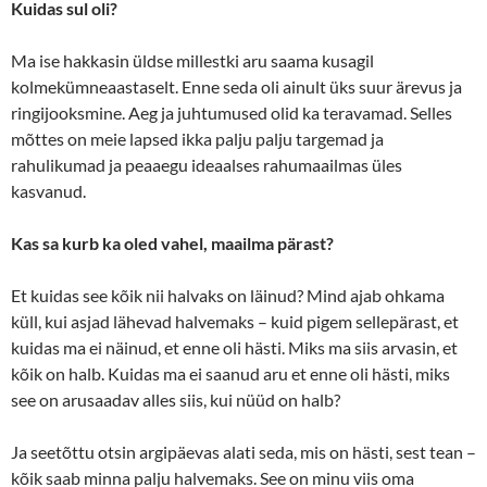
Kuidas sul oli?
Ma ise hakkasin üldse millestki aru saama kusagil
kolmekümneaastaselt. Enne seda oli ainult üks suur ärevus ja
ringijooksmine. Aeg ja juhtumused olid ka teravamad. Selles
mõttes on meie lapsed ikka palju palju targemad ja
rahulikumad ja peaaegu ideaalses rahumaailmas üles
kasvanud.
Kas sa kurb ka oled vahel, maailma pärast?
Et kuidas see kõik nii halvaks on läinud? Mind ajab ohkama
küll, kui asjad lähevad halvemaks – kuid pigem sellepärast, et
kuidas ma ei näinud, et enne oli hästi. Miks ma siis arvasin, et
kõik on halb. Kuidas ma ei saanud aru et enne oli hästi, miks
see on arusaadav alles siis, kui nüüd on halb?
Ja seetõttu otsin argipäevas alati seda, mis on hästi, sest tean –
kõik saab minna palju halvemaks. See on minu viis oma