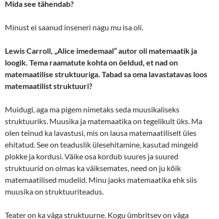
Mida see tähendab?
Minust ei saanud inseneri nagu mu isa oli.
Lewis Carroll, „Alice imedemaal” autor oli matemaatik ja
loogik. Tema raamatute kohta on öeldud, et nad on
matemaatilise struktuuriga. Tabad sa oma lavastatavas loos
matemaatilist struktuuri?
Muidugi, aga ma pigem nimetaks seda muusikaliseks
struktuuriks. Muusika ja matemaatika on tegelikult üks. Ma
olen teinud ka lavastusi, mis on lausa matemaatiliselt üles
ehitatud. See on teaduslik ülesehitamine, kasutad mingeid
plokke ja kordusi. Väike osa kordub suures ja suured
struktuurid on olmas ka väiksemates, need on ju kõik
matemaatilised mudelid. Minu jaoks matemaatika ehk siis
muusika on struktuuriteadus.
Teater on ka väga struktuurne. Kogu ümbritsev on väga