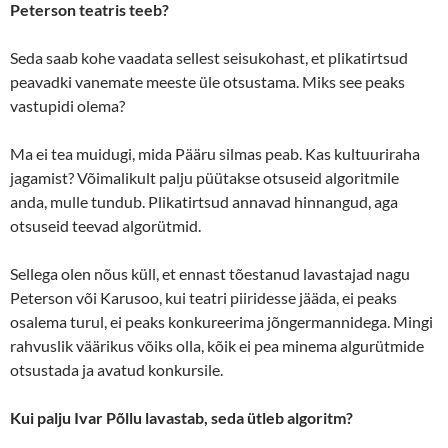
Peterson teatris teeb?
Seda saab kohe vaadata sellest seisukohast, et plikatirtsud
peavadki vanemate meeste üle otsustama. Miks see peaks
vastupidi olema?
Ma ei tea muidugi, mida Pääru silmas peab. Kas kultuuriraha
jagamist? Võimalikult palju püütakse otsuseid algoritmile
anda, mulle tundub. Plikatirtsud annavad hinnangud, aga
otsuseid teevad algorütmid.
Sellega olen nõus küll, et ennast tõestanud lavastajad nagu
Peterson või Karusoo, kui teatri piiridesse jääda, ei peaks
osalema turul, ei peaks konkureerima jõngermannidega. Mingi
rahvuslik väärikus võiks olla, kõik ei pea minema algurütmide
otsustada ja avatud konkursile.
Kui palju Ivar Põllu lavastab, seda ütleb algoritm?