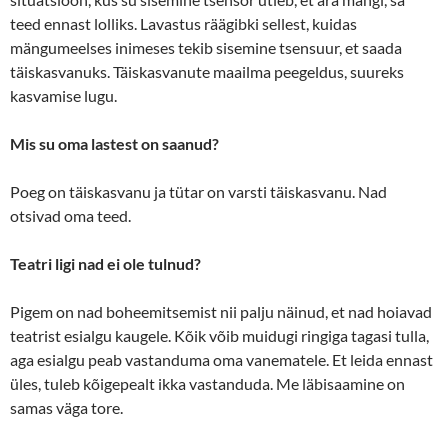
teed ennast lolliks. Lavastus räägibki sellest, kuidas
mängumeelses inimeses tekib sisemine tsensuur, et saada
täiskasvanuks. Täiskasvanute maailma peegeldus, suureks
kasvamise lugu.
Mis su oma lastest on saanud?
Poeg on täiskasvanu ja tütar on varsti täiskasvanu. Nad
otsivad oma teed.
Teatri ligi nad ei ole tulnud?
Pigem on nad boheemitsemist nii palju näinud, et nad hoiavad
teatrist esialgu kaugele. Kõik võib muidugi ringiga tagasi tulla,
aga esialgu peab vastanduma oma vanematele. Et leida ennast
üles, tuleb kõigepealt ikka vastanduda. Me läbisaamine on
samas väga tore.