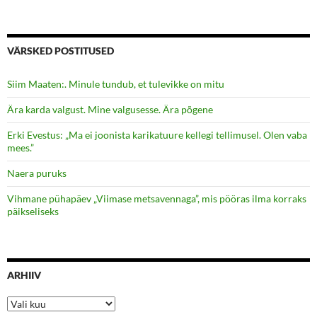
VÄRSKED POSTITUSED
Siim Maaten:. Minule tundub, et tulevikke on mitu
Ära karda valgust. Mine valgusesse. Ära põgene
Erki Evestus: „Ma ei joonista karikatuure kellegi tellimusel. Olen vaba
mees.”
Naera puruks
Vihmane pühapäev „Viimase metsavennaga”, mis pööras ilma korraks
päikseliseks
ARHIIV
Arhiiv