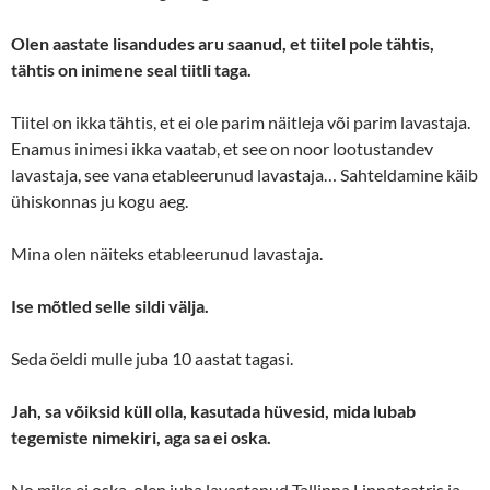
Olen aastate lisandudes aru saanud, et tiitel pole tähtis,
tähtis on inimene seal tiitli taga.
Tiitel on ikka tähtis, et ei ole parim näitleja või parim lavastaja.
Enamus inimesi ikka vaatab, et see on noor lootustandev
lavastaja, see vana etableerunud lavastaja… Sahteldamine käib
ühiskonnas ju kogu aeg.
Mina olen näiteks etableerunud lavastaja.
Ise mõtled selle sildi välja.
Seda öeldi mulle juba 10 aastat tagasi.
Jah, sa võiksid küll olla, kasutada hüvesid, mida lubab
tegemiste nimekiri, aga sa ei oska.
No miks ei oska, olen juba lavastanud Tallinna Linnateatris ja