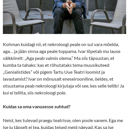
Kohman kuidagi nii, et nekroloogi peale on sul vara mõelda,
aga… ja jään sinna aga peale toppama. Ivar lõpetab mu lause
välkkiirelt: „Aga peab valmis olema.” Ma siis täpsustan, et
kumba ta tahaks: kas et rõhutataks tema muusikuteed
„Genialistides” või pigem Tartu Uue Teatri loomist ja
lavastamist? Ivar on mõnusalt eneseirooniline, öeldes, et
otsustama peab nekroloogi kirjutaja või see, kes selle tellib! Ja
kui ei tellita, siis nekroloogi pole.
Kuidas sa oma vanusesse suhtud?
Neist, kes tulevad praegu teatrisse, olen poole vanem. Ega me
ise ju täpselt ei tea, kuidas teised meid näevad. Kas sa ise