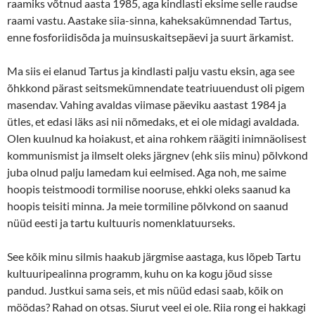
raamiks võtnud aasta 1985, aga kindlasti eksime selle raudse
raami vastu. Aastake siia-sinna, kaheksakümnendad Tartus,
enne fosforiidisõda ja muinsuskaitsepäevi ja suurt ärkamist.
Ma siis ei elanud Tartus ja kindlasti palju vastu eksin, aga see
õhkkond pärast seitsmekümnendate teatriuuendust oli pigem
masendav. Vahing avaldas viimase päeviku aastast 1984 ja
ütles, et edasi läks asi nii nõmedaks, et ei ole midagi avaldada.
Olen kuulnud ka hoiakust, et aina rohkem räägiti inimnäolisest
kommunismist ja ilmselt oleks järgnev (ehk siis minu) põlvkond
juba olnud palju lamedam kui eelmised. Aga noh, me saime
hoopis teistmoodi tormilise nooruse, ehkki oleks saanud ka
hoopis teisiti minna. Ja meie tormiline põlvkond on saanud
nüüd eesti ja tartu kultuuris nomenklatuurseks.
See kõik minu silmis haakub järgmise aastaga, kus lõpeb Tartu
kultuuripealinna programm, kuhu on ka kogu jõud sisse
pandud. Justkui sama seis, et mis nüüd edasi saab, kõik on
möödas? Rahad on otsas. Siurut veel ei ole. Riia rong ei hakkagi