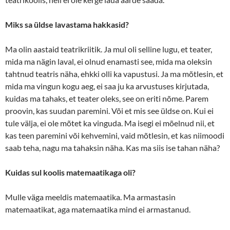
Miks sa üldse lavastama hakkasid?
Ma olin aastaid teatrikriitik. Ja mul oli selline lugu, et teater,
mida ma nägin laval, ei olnud enamasti see, mida ma oleksin
tahtnud teatris näha, ehkki olli ka vapustusi. Ja ma mõtlesin, et
mida ma vingun kogu aeg, ei saa ju ka arvustuses kirjutada,
kuidas ma tahaks, et teater oleks, see on eriti nõme. Parem
proovin, kas suudan paremini. Või et mis see üldse on. Kui ei
tule välja, ei ole mõtet ka vinguda. Ma isegi ei mõelnud nii, et
kas teen paremini või kehvemini, vaid mõtlesin, et kas niimoodi
saab teha, nagu ma tahaksin näha. Kas ma siis ise tahan näha?
Kuidas sul koolis matemaatikaga oli?
Mulle väga meeldis matemaatika. Ma armastasin
matemaatikat, aga matemaatika mind ei armastanud.