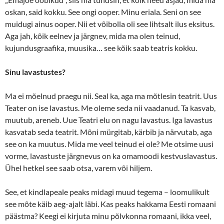
oskan, said kokku. See ongi ooper. Minu eriala. Seni on see
muidugi ainus ooper. Nii et võibolla oli see lihtsalt ilus eksitus.
Aga jah, kõik eelnev ja järgnev, mida ma olen teinud,
kujundusgraafika, muusika… see kõik saab teatris kokku.
Sinu lavastustes?
Ma ei mõelnud praegu nii. Seal ka, aga ma mõtlesin teatrit. Uus
Teater on ise lavastus. Me oleme seda nii vaadanud. Ta kasvab,
muutub, areneb. Uue Teatri elu on nagu lavastus. Iga lavastus
kasvatab seda teatrit. Mõni mürgitab, kärbib ja närvutab, aga
see on ka muutus. Mida me veel teinud ei ole? Me otsime uusi
vorme, lavastuste järgnevus on ka omamoodi kestvuslavastus.
Ühel hetkel see saab otsa, varem või hiljem.
See, et kindlapeale peaks midagi muud tegema – loomulikult
see mõte käib aeg-ajalt läbi. Kas peaks hakkama Eesti romaani
päästma? Keegi ei kirjuta minu põlvkonna romaani, ikka veel,