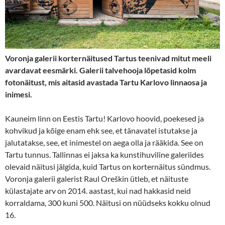
Voronja galerii korternäitused Tartus teenivad mitut meeli
avardavat eesmärki. Galerii talvehooja lõpetasid kolm
fotonäitust, mis aitasid avastada Tartu Karlovo linnaosa ja
inimesi.
Kauneim linn on Eestis Tartu! Karlovo hoovid, poekesed ja
kohvikud ja kõige enam ehk see, et tänavatel istutakse ja
jalutatakse, see, et inimestel on aega olla ja rääkida. See on
Tartu tunnus. Tallinnas ei jaksa ka kunstihuviline galeriides
olevaid näitusi jälgida, kuid Tartus on korternäitus sündmus.
Voronja galerii galerist Raul Oreškin ütleb, et näituste
külastajate arv on 2014. aastast, kui nad hakkasid neid
korraldama, 300 kuni 500. Näitusi on nüüdseks kokku olnud
16.