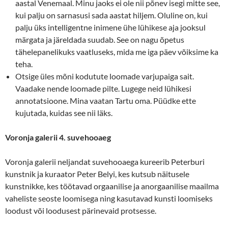
aastal Venemaal. Minu jaoks ei ole nii põnev isegi mitte see,
kui palju on sarnasusi sada aastat hiljem. Oluline on, kui
palju üks intelligentne inimene ühe lühikese aja jooksul
märgata ja järeldada suudab. See on nagu õpetus
tähelepanelikuks vaatluseks, mida me iga päev võiksime ka
teha.
Otsige üles mõni kodutute loomade varjupaiga sait.
Vaadake nende loomade pilte. Lugege neid lühikesi
annotatsioone. Mina vaatan Tartu oma. Püüdke ette
kujutada, kuidas see nii läks.
Voronja galerii 4. suvehooaeg
Voronja galerii neljandat suvehooaega kureerib Peterburi
kunstnik ja kuraator Peter Belyi, kes kutsub näitusele
kunstnikke, kes töötavad orgaanilise ja anorgaanilise maailma
vaheliste seoste loomisega ning kasutavad kunsti loomiseks
loodust või loodusest pärinevaid protsesse.