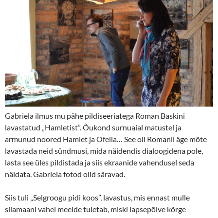
Gabriela ilmus mu pähe pildiseeriatega Roman Baskini
lavastatud „Hamletist”. Õukond surnuaial matustel ja
armunud noored Hamlet ja Ofelia… See oli Romanil äge mõte
lavastada neid sündmusi, mida näidendis dialoogidena pole,
lasta see üles pildistada ja siis ekraanide vahendusel seda
näidata. Gabriela fotod olid säravad.
Siis tuli „Selgroogu pidi koos”, lavastus, mis ennast mulle
siiamaani vahel meelde tuletab, miski lapsepõlve kõrge