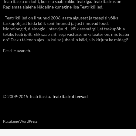
Teatritasku on koht, kus elu saab kokku teatriga. Teatritaskus on
Raplamaa ajalehe Nädaline kunagine lisa Teatriküljed.
Teatriküljed on ilmunud 2006. aasta algusest ja tasapisi võiks
taskupõhjast leida kõik seniilmunud ja just ilmuvad lood.
Monoloogid, dialoogid, intervjuud... kõik eesmärgil, et taskupõhja
tekiks teatripilt. Ehk saab siit isegi vastuse, miks teater on, mis teater
on? Tasku täieneb ajas. Ja kui sa juba siin käid, siis kirjuta ka midagi!
Eesriie avaneb.
© 2009-2015 Teatritasku.
Teatritaskut teevad
Kasutame WordPressi