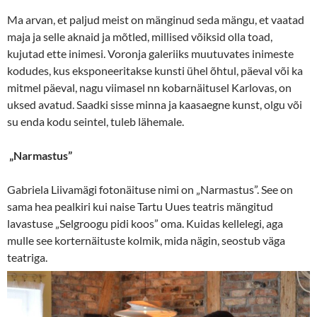
Ma arvan, et paljud meist on mänginud seda mängu, et vaatad
maja ja selle aknaid ja mõtled, millised võiksid olla toad,
kujutad ette inimesi. Voronja galeriiks muutuvates inimeste
kodudes, kus eksponeeritakse kunsti ühel õhtul, päeval või ka
mitmel päeval, nagu viimasel nn kobarnäitusel Karlovas, on
uksed avatud. Saadki sisse minna ja kaasaegne kunst, olgu või
su enda kodu seintel, tuleb lähemale.
„
Narmastus”
Gabriela Liivamägi fotonäituse nimi on „Narmastus”. See on
sama hea pealkiri kui naise Tartu Uues teatris mängitud
lavastuse „Selgroogu pidi koos” oma. Kuidas kellelegi, aga
mulle see korternäituste kolmik, mida nägin, seostub väga
teatriga.