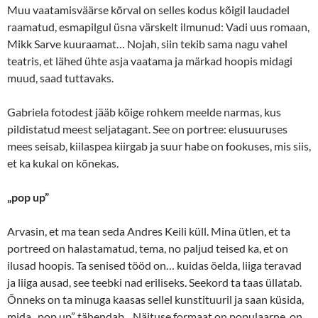
Muu vaatamisväärse kõrval on selles kodus kõigil laudadel
raamatud, esmapilgul üsna värskelt ilmunud: Vadi uus romaan,
Mikk Sarve kuuraamat… Nojah, siin tekib sama nagu vahel
teatris, et lähed ühte asja vaatama ja märkad hoopis midagi
muud, saad tuttavaks.
Gabriela fotodest jääb kõige rohkem meelde narmas, kus
pildistatud meest seljatagant. See on portree: elusuuruses
mees seisab, kiilaspea kiirgab ja suur habe on fookuses, mis siis,
et ka kukal on kõnekas.
„
pop up”
Arvasin, et ma tean seda Andres Keili küll. Mina ütlen, et ta
portreed on halastamatud, tema, no paljud teised ka, et on
ilusad hoopis. Ta senised tööd on… kuidas öelda, liiga teravad
ja liiga ausad, see teebki nad eriliseks. Seekord ta taas üllatab.
Õnneks on ta minuga kaasas sellel kunstituuril ja saan küsida,
mida „pop up” tähendab. „Näituse formaat on populaarne, on