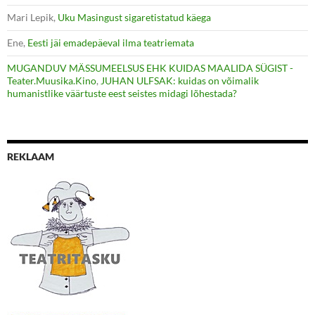
Mari Lepik
,
Uku Masingust sigaretistatud käega
Ene
,
Eesti jäi emadepäeval ilma teatriemata
MUGANDUV MÄSSUMEELSUS EHK KUIDAS MAALIDA SÜGIST -
Teater.Muusika.Kino
,
JUHAN ULFSAK: kuidas on võimalik
humanistlike väärtuste eest seistes midagi lõhestada?
REKLAAM