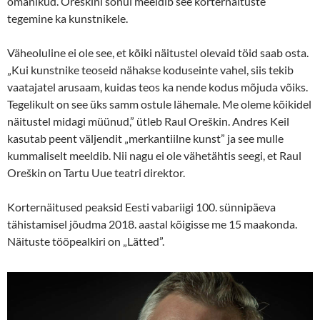
omanikud. Oreškini sõnul meeldib see korternäituste
tegemine ka kunstnikele.
Väheoluline ei ole see, et kõiki näitustel olevaid töid saab osta.
„Kui kunstnike teoseid nähakse koduseinte vahel, siis tekib
vaatajatel arusaam, kuidas teos ka nende kodus mõjuda võiks.
Tegelikult on see üks samm ostule lähemale. Me oleme kõikidel
näitustel midagi müünud,” ütleb Raul Oreškin. Andres Keil
kasutab peent väljendit „merkantiilne kunst” ja see mulle
kummaliselt meeldib. Nii nagu ei ole vähetähtis seegi, et Raul
Oreškin on Tartu Uue teatri direktor.
Korternäitused peaksid Eesti vabariigi 100. sünnipäeva
tähistamisel jõudma 2018. aastal kõigisse me 15 maakonda.
Näituste tööpealkiri on „Lätted”.