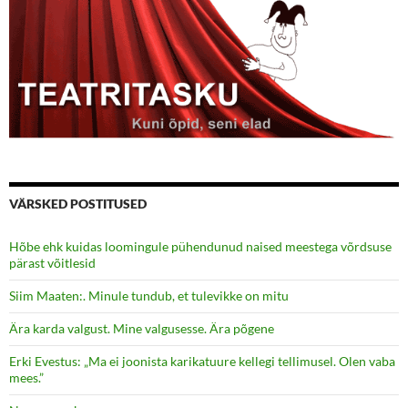
VÄRSKED POSTITUSED
Hõbe ehk kuidas loomingule pühendunud naised meestega võrdsuse
pärast võitlesid
Siim Maaten:. Minule tundub, et tulevikke on mitu
Ära karda valgust. Mine valgusesse. Ära põgene
Erki Evestus: „Ma ei joonista karikatuure kellegi tellimusel. Olen vaba
mees.”