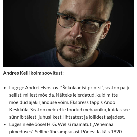
Andres Keili kolm soovitust:
Lugege Andrei Hvostovi “Šokolaadist printsi”, seal on palju
sellist, millest mõelda. Näiteks leierdatud, kuid mitte
mõeldud ajakirjanduse võim. Ekspress tappis Ando
Keskküla. Seal on meie ette toodud mehaanika, kuidas see
sünnib täiesti juhuslikest, lihtsatest ja lollidest asjadest.
Lugesin eile öösel H. G. Wellsi raamatut „Venemaa
pimeduses”. Selline ühe ampsu asi. Põnev. Ta käis 1920.