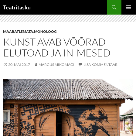
Liigu
Otsi
Teatritasku
sisu
PEAME
juurde
MÄÄRATLEMATA
,
MONOLOOG
KUNST AVAB VÕÕRAD
ELUTOAD JA INIMESED
20. MAI 2017
MARGUS MIKOMÄGI
LISA KOMMENTAAR