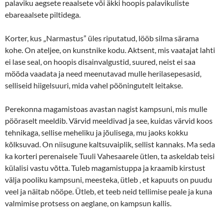
palaviku aegsete reaalsete või äkki hoopis palavikuliste
ebareaalsete piltidega.
Korter, kus „Narmastus” üles riputatud, lööb silma särama
kohe. On ateljee, on kunstnike kodu. Aktsent, mis vaatajat lahti
ei lase seal, on hoopis disainvalgustid, suured, neist ei saa
mööda vaadata ja need meenutavad mulle herilasepesasid,
selliseid hiigelsuuri, mida vahel pööningutelt leitakse.
Perekonna magamistoas avastan nagist kampsuni, mis mulle
pööraselt meeldib. Värvid meeldivad ja see, kuidas värvid koos
tehnikaga, sellise meheliku ja jõulisega, mu jaoks kokku
kõlksuvad. On niisugune kaltsuvaiplik, sellist kannaks. Ma seda
ka korteri perenaisele Tuuli Vahesaarele ütlen, ta askeldab teisi
külalisi vastu võtta. Tuleb magamistuppa ja kraamib kirstust
välja pooliku kampsuni, meesteka, ütleb , et kapuuts on puudu
veel ja näitab nööpe. Ütleb, et teeb neid tellimise peale ja kuna
valmimise protsess on aeglane, on kampsun kallis.