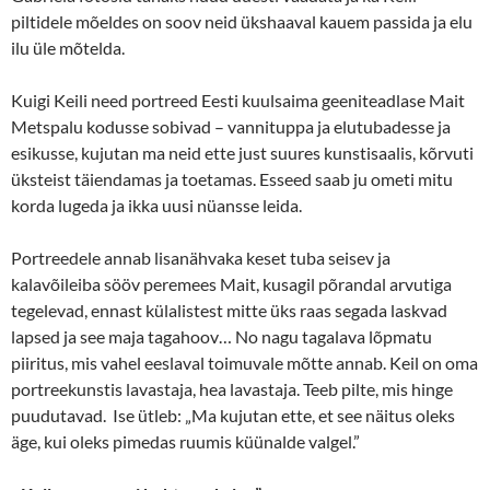
piltidele mõeldes on soov neid ükshaaval kauem passida ja elu
ilu üle mõtelda.
Kuigi Keili need portreed Eesti kuulsaima geeniteadlase Mait
Metspalu kodusse sobivad – vannituppa ja elutubadesse ja
esikusse, kujutan ma neid ette just suures kunstisaalis, kõrvuti
üksteist täiendamas ja toetamas. Esseed saab ju ometi mitu
korda lugeda ja ikka uusi nüansse leida.
Portreedele annab lisanähvaka keset tuba seisev ja
kalavõileiba sööv peremees Mait, kusagil põrandal arvutiga
tegelevad, ennast külalistest mitte üks raas segada laskvad
lapsed ja see maja tagahoov… No nagu tagalava lõpmatu
piiritus, mis vahel eeslaval toimuvale mõtte annab. Keil on oma
portreekunstis lavastaja, hea lavastaja. Teeb pilte, mis hinge
puudutavad. Ise ütleb: „Ma kujutan ette, et see näitus oleks
äge, kui oleks pimedas ruumis küünalde valgel.”