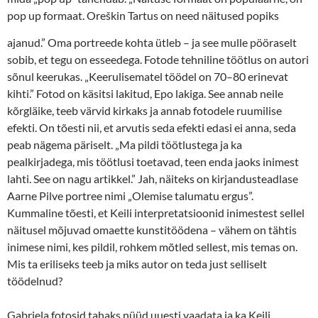
pop up formaat.
Oreškin Tartus on need näitused popiks
ajanud.” Oma portreede kohta ütleb – ja see mulle pööraselt
sobib, et tegu on esseedega. Fotode tehniline töötlus on autori
sõnul keerukas. „Keerulisematel töödel on 70–80 erinevat
kihti.” Fotod on käsitsi lakitud, Epo lakiga. See annab neile
kõrgläike, teeb värvid kirkaks ja annab fotodele ruumilise
efekti. On tõesti nii, et arvutis seda efekti edasi ei anna, seda
peab nägema päriselt. „Ma pildi töötlustega ja ka
pealkirjadega, mis töötlusi toetavad, teen enda jaoks inimest
lahti. See on nagu artikkel.” Jah, näiteks on kirjandusteadlase
Aarne Pilve portree nimi „Olemise talumatu ergus”.
Kummaline tõesti, et Keili interpretatsioonid inimestest sellel
näitusel mõjuvad omaette kunstitöödena – vähem on tähtis
inimese nimi, kes pildil, rohkem mõtled sellest, mis temas on.
Mis ta eriliseks teeb ja miks autor on teda just selliselt
töödelnud?
Gabriela fotosid tahaks nüüd uuesti vaadata ja ka Keili