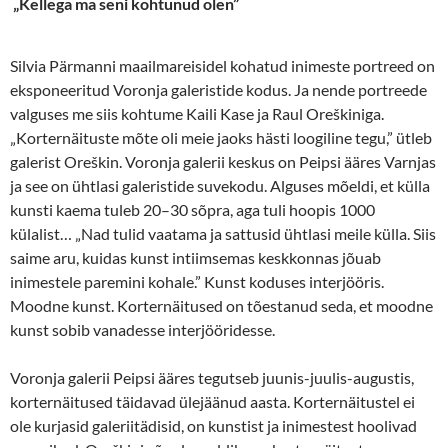
„
Kellega ma seni kohtunud olen”
Silvia Pärmanni maailmareisidel kohatud inimeste portreed on
eksponeeritud Voronja galeristide kodus. Ja nende portreede
valguses me siis kohtume Kaili Kase ja Raul Oreškiniga.
„Korternäituste mõte oli meie jaoks hästi loogiline tegu,” ütleb
galerist Oreškin. Voronja galerii keskus on Peipsi ääres Varnjas
ja see on ühtlasi galeristide suvekodu. Alguses mõeldi, et külla
kunsti kaema tuleb 20–30 sõpra, aga tuli hoopis 1000
külalist… „Nad tulid vaatama ja sattusid ühtlasi meile külla. Siis
saime aru, kuidas kunst intiimsemas keskkonnas jõuab
inimestele paremini kohale.” Kunst koduses interjööris.
Moodne kunst. Korternäitused on tõestanud seda, et moodne
kunst sobib vanadesse interjööridesse.
Voronja galerii Peipsi ääres tegutseb juunis-juulis-augustis,
korternäitused täidavad ülejäänud aasta. Korternäitustel ei
ole kurjasid galeriitädisid, on kunstist ja inimestest hoolivad