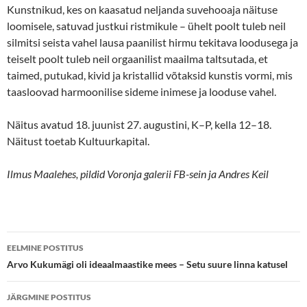
Kunstnikud, kes on kaasatud neljanda suvehooaja näituse
loomisele, satuvad justkui ristmikule – ühelt poolt tuleb neil
silmitsi seista vahel lausa paanilist hirmu tekitava loodusega ja
teiselt poolt tuleb neil orgaanilist maailma taltsutada, et
taimed, putukad, kivid ja kristallid võtaksid kunstis vormi, mis
taasloovad harmoonilise sideme inimese ja looduse vahel.
Näitus avatud 18. juunist 27. augustini, K–P, kella 12–18.
Näitust toetab Kultuurkapital.
Ilmus Maalehes, pildid Voronja galerii FB-sein ja Andres Keil
Postituste
EELMINE POSTITUS
töölaud
Arvo Kukumägi oli ideaalmaastike mees – Setu suure linna katusel
JÄRGMINE POSTITUS