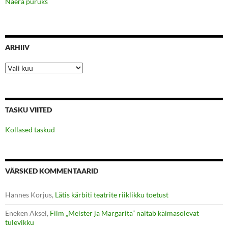
Naera puruks
ARHIIV
Arhiiv
TASKU VIITED
Kollased taskud
VÄRSKED KOMMENTAARID
Hannes Korjus
,
Lätis kärbiti teatrite riiklikku toetust
Eneken Aksel
,
Film „Meister ja Margarita” näitab käimasolevat
tulevikku