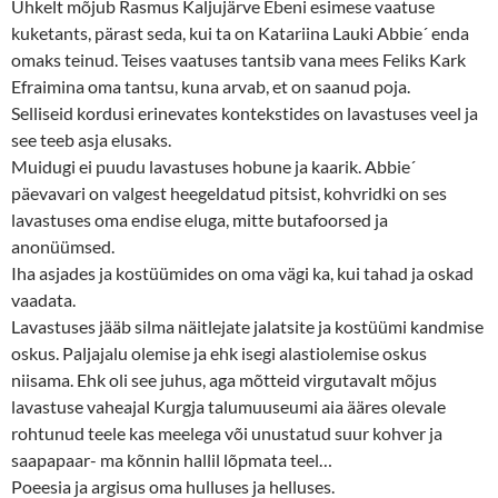
Uhkelt mõjub Rasmus Kaljujärve Ebeni esimese vaatuse
kuketants, pärast seda, kui ta on Katariina Lauki Abbie´ enda
omaks teinud. Teises vaatuses tantsib vana mees Feliks Kark
Efraimina oma tantsu, kuna arvab, et on saanud poja.
Selliseid kordusi erinevates kontekstides on lavastuses veel ja
see teeb asja elusaks.
Muidugi ei puudu lavastuses hobune ja kaarik. Abbie´
päevavari on valgest heegeldatud pitsist, kohvridki on ses
lavastuses oma endise eluga, mitte butafoorsed ja
anonüümsed.
Iha asjades ja kostüümides on oma vägi ka, kui tahad ja oskad
vaadata.
Lavastuses jääb silma näitlejate jalatsite ja kostüümi kandmise
oskus. Paljajalu olemise ja ehk isegi alastiolemise oskus
niisama. Ehk oli see juhus, aga mõtteid virgutavalt mõjus
lavastuse vaheajal Kurgja talumuuseumi aia ääres olevale
rohtunud teele kas meelega või unustatud suur kohver ja
saapapaar- ma kõnnin hallil lõpmata teel…
Poeesia ja argisus oma hulluses ja helluses.