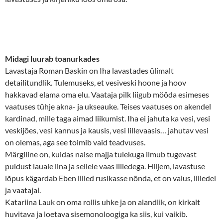
Midagi luurab toanurkades
Lavastaja Roman Baskin on Iha lavastades ülimalt
detailitundlik. Tulemuseks, et vesiveski hoone ja hoov
hakkavad elama oma elu. Vaataja pilk liigub mööda esimeses
vaatuses tühje akna- ja ukseauke. Teises vaatuses on akendel
kardinad, mille taga aimad liikumist. Iha ei jahuta ka vesi, vesi
veskijões, vesi kannus ja kausis, vesi lillevaasis… jahutav vesi
on olemas, aga see toimib vaid teadvuses.
Märgiline on, kuidas naise majja tulekuga ilmub tugevast
puidust lauale lina ja sellele vaas lilledega. Hiljem, lavastuse
lõpus kägardab Eben lilled rusikasse nõnda, et on valus, lilledel
ja vaatajal.
Katariina Lauk on oma rollis uhke ja on alandlik, on kirkalt
huvitava ja loetava sisemonoloogiga ka siis, kui vaikib.