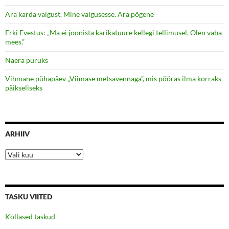
Ära karda valgust. Mine valgusesse. Ära põgene
Erki Evestus: „Ma ei joonista karikatuure kellegi tellimusel. Olen vaba
mees.”
Naera puruks
Vihmane pühapäev „Viimase metsavennaga”, mis pööras ilma korraks
päikseliseks
ARHIIV
Arhiiv
TASKU VIITED
Kollased taskud