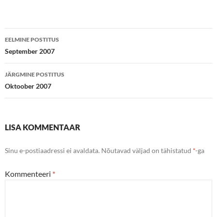
Postituste
EELMINE POSTITUS
töölaud
September 2007
JÄRGMINE POSTITUS
Oktoober 2007
LISA KOMMENTAAR
Sinu e-postiaadressi ei avaldata.
Nõutavad väljad on tähistatud
*
-ga
Kommenteeri
*