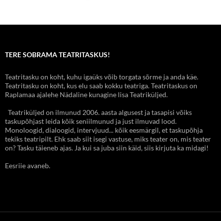
TERE SOBRAMA TEATRITASKUS!
Teatritasku on koht, kuhu igaüks võib torgata sõrme ja anda käe.
Teatritasku on koht, kus elu saab kokku teatriga. Teatritaskus on
Raplamaa ajalehe Nädaline kunagine lisa Teatriküljed.
Teatriküljed on ilmunud 2006. aasta algusest ja tasapisi võiks
taskupõhjast leida kõik seniilmunud ja just ilmuvad lood.
Monoloogid, dialoogid, intervjuud... kõik eesmärgil, et taskupõhja
tekiks teatripilt. Ehk saab siit isegi vastuse, miks teater on, mis teater
on? Tasku täieneb ajas. Ja kui sa juba siin käid, siis kirjuta ka midagi!
Eesriie avaneb.