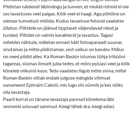
Pildistan näidendi läbimängu ja tunnen, et miskid rütmid ei ole
ses lavastuses veel paigas. Kõik veel ei haagi. Aga põhiline on
olemas tunnetust mööda. Kodus lavastuse fotosid vaadates
üllatun. Piltidele on jäänud tipptaset väljendavad näod ja
tunded. Piltidel on valmis karakterid ja lavastus. Tagasi
mõeldes nähtule, mäletan ennast kätt fotoaparaadi suunas
sirutamas ja mitte pildistamas, sest vaikus on kandev. Mälus
on need pildid alles. Ka Roman Baskin istumas tühja tribüüni
tagareas, sisimas ilmselt juba tedes, et mõni psisiasi veel ja kõik
kõneleb niikuinii koos. Teda vaadates liigub mõte sinna, millal
Roman Baskin võtab endale julguse mängida võimsat
vanameest Ephraim Caboti, mis lugu siis sünnib ja kes võiks
olla lavastaja.
Paaril korral on tänane lavastaja pannud kõnelema läbi
vesiveski astuvad sammud. Keegi läheb ära, keegi edasi.