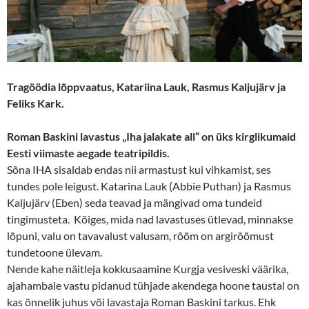
Tragöödia lõppvaatus, Katariina Lauk, Rasmus Kaljujärv ja
Feliks Kark.
Roman Baskini lavastus „Iha jalakate all“ on üks kirglikumaid
Eesti viimaste aegade teatripildis.
Sõna IHA sisaldab endas nii armastust kui vihkamist, ses
tundes pole leigust. Katarina Lauk (Abbie Puthan) ja Rasmus
Kaljujärv (Eben) seda teavad ja mängivad oma tundeid
tingimusteta. Kõiges, mida nad lavastuses ütlevad, minnakse
lõpuni, valu on tavavalust valusam, rõõm on argirõõmust
tundetoone ülevam.
Nende kahe näitleja kokkusaamine Kurgja vesiveski väärika,
ajahambale vastu pidanud tühjade akendega hoone taustal on
kas õnnelik juhus või lavastaja Roman Baskini tarkus. Ehk