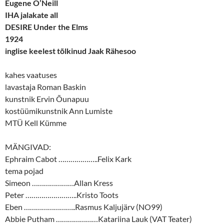
Eugene O’Neill
IHA jalakate all
DESIRE Under the Elms
1924
inglise keelest tõlkinud Jaak Rähesoo
kahes vaatuses
lavastaja Roman Baskin
kunstnik Ervin Õunapuu
kostüümikunstnik Ann Lumiste
MTÜ Kell Kümme
MÄNGIVAD:
Ephraim Cabot ………………..Felix Kark
tema pojad
Simeon …………………Allan Kress
Peter ……………………..Kristo Toots
Eben ……………………..Rasmus Kaljujärv (NO99)
Abbie Putham …………………Katariina Lauk (VAT Teater)