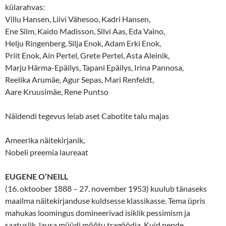
külarahvas:
Villu Hansen, Liivi Vähesoo, Kadri Hansen,
Ene Silm, Kaido Madisson, Silvi Aas, Eda Vaino,
Helju Ringenberg, Silja Enok, Adam Erki Enok,
Priit Enok, Ain Pertel, Grete Pertel, Asta Aleinik,
Marju Härma-Epäilys, Tapani Epäilys, Irina Pannosa,
Reelika Arumäe, Agur Sepas, Mari Renfeldt,
Aare Kruusimäe, Rene Puntso
Näidendi tegevus leiab aset Cabotite talu majas
Ameerika näitekirjanik,
Nobeli preemia laureaat
EUGENE O’NEILL
(16. oktoober 1888 – 27. november 1953) kuulub tänaseks
maailma näitekirjanduse kuldsesse klassikasse. Tema üpris
mahukas loomingus domineerivad isiklik pessimism ja
saatuslik, lausa müüdi mõõtu tragöödia. Kuid nende