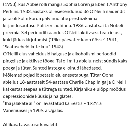
(1958), kus Abbie rolli mängis Sophia Loren ja Ebenit Anthony
Perkins. 1933. aastaks oli esietendunud 36 O’Neilli näidendit
ja ta oli kolm korda pälvinud ühe prestiižikaima
kirjandusautasu Pulitzeri auhinna. 1936. aastal sai ta Nobeli
preemia. Sel perioodil taandus O’Neill aktiivsest teatrielust,
kuid jätkas kirjutamist (“Pikk päevatee kaob öösse” 1941,
“Saatuseheidikute kuu” 1943).
O’Neilli elus vaheldusid haiguse ja alkoholismi perioodid
pingelise ja aktiivse tööga. Tal oli mitu abielu, neist sündis kaks
poega ja tütar. Suhted lastega ei olnud lähedased.
Mõlemad pojad lõpetasid elu enesetapuga. Tütar Oona
abiellus 18-aastaselt 54-aastase Charlie Chapliniga ja O’Neill
katkestas seepeale tütrega suhted. Kirjaniku elulõpp möödus
depressioonide küüsis ja haiglates.
“Iha jalakate all” on lavastatud ka Eestis – 1929. a
Vanemuises ja 1989. a Ugalas.
Allikas:
Lavastuse kavaleht