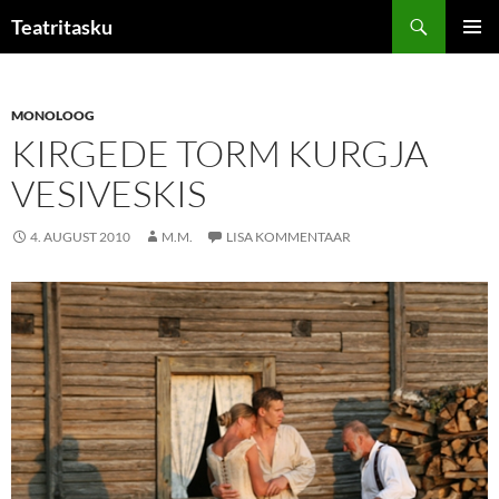
Liigu
Otsi
Teatritasku
sisu
PEAME
juurde
MONOLOOG
KIRGEDE TORM KURGJA
VESIVESKIS
4. AUGUST 2010
M.M.
LISA KOMMENTAAR