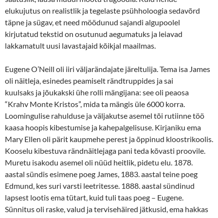
elukujutus on realistlik ja tegelaste psühholoogia sedavõrd
täpne ja sügav, et need möödunud sajandi algupoolel
kirjutatud tekstid on osutunud aegumatuks ja leiavad
lakkamatult uusi lavastajaid kõikjal maailmas.
Eugene O’Neill oli iiri väljarändajate järeltulija. Tema isa James
oli näitleja, esinedes peamiselt rändtruppides ja sai
kuulsaks ja jõukakski ühe rolli mängijana: see oli peaosa
“Krahv Monte Kristos”, mida ta mängis üle 6000 korra.
Loomingulise rahulduse ja väljakutse asemel tõi rutiinne töö
kaasa hoopis kibestumise ja kahepalgelisuse. Kirjaniku ema
Mary Ellen oli pärit kaupmehe perest ja õppinud kloostrikoolis.
Kooselu kibestuva rändnäitlejaga pani teda kõvasti proovile.
Muretu isakodu asemel oli nüüd heitlik, pidetu elu. 1878.
aastal sündis esimene poeg James, 1883. aastal teine poeg
Edmund, kes suri varsti leetritesse. 1888. aastal sündinud
lapsest lootis ema tütart, kuid tuli taas poeg – Eugene.
Sünnitus oli raske, valud ja tervisehäired jätkusid, ema hakkas