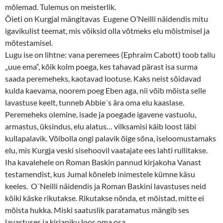
mõlemad. Tulemus on meisterlik.
Õieti on Kurgjal mängitavas Eugene O’Neilli näidendis mitu
igavikulist teemat, mis võiksid olla võtmeks elu mõistmisel ja
mõtestamisel.
Lugu ise on lihtne: vana peremees (Ephraim Cabott) toob tallu
„uue ema“, kõik kolm poega, kes tahavad pärast isa surma
saada peremeheks, kaotavad lootuse. Kaks neist sõidavad
kulda kaevama, noorem poeg Eben aga, nii võib mõista selle
lavastuse keelt, tunneb Abbie´s ära oma elu kaaslase.
Peremeheks olemine, isade ja poegade igavene vastuolu,
armastus, üksindus, elu alatus… vilksamisi käib loost läbi
kullapalavik. Võibolla ongi palavik õige sõna, iseloomustamaks
elu, mis Kurgja veski sisehoovil vaatajate ees lahti rullitakse.
Iha kavalehele on Roman Baskin pannud kirjakoha Vanast
testamendist, kus Jumal kõneleb inimestele kümne käsu
keeles. O´Neilli näidendis ja Roman Baskini lavastuses neid
kõiki käske rikutakse. Rikutakse nõnda, et mõistad, mitte ei
mõista hukka. Miski saatuslik paratamatus mängib ses
lavastuses ja kirjaniku loos oma osa.