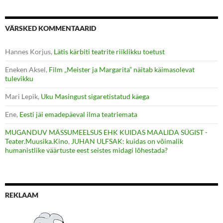
VÄRSKED KOMMENTAARID
Hannes Korjus
,
Lätis kärbiti teatrite riiklikku toetust
Eneken Aksel
,
Film „Meister ja Margarita” näitab käimasolevat
tulevikku
Mari Lepik
,
Uku Masingust sigaretistatud käega
Ene
,
Eesti jäi emadepäeval ilma teatriemata
MUGANDUV MÄSSUMEELSUS EHK KUIDAS MAALIDA SÜGIST -
Teater.Muusika.Kino
,
JUHAN ULFSAK: kuidas on võimalik
humanistlike väärtuste eest seistes midagi lõhestada?
REKLAAM