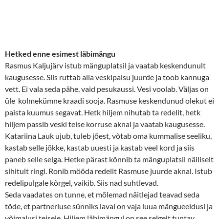
Hetked enne esimest läbimängu
Rasmus Kaljujärv istub mänguplatsil ja vaatab keskendunult
kaugusesse. Siis ruttab alla veskipaisu juurde ja toob kannuga
vett. Ei vala seda pähe, vaid pesukaussi. Vesi voolab. Väljas on
üle kolmekümne kraadi sooja. Rasmuse keskendunud olekut ei
paista kuumus segavat. Hetk hiljem nihutab ta redelit, hetk
hiljem passib veski teise korruse aknal ja vaatab kaugusesse.
Katariina Lauk ujub, tuleb jõest, võtab oma kummalise seeliku,
kastab selle jõkke, kastab uuesti ja kastab veel kord ja siis
paneb selle selga. Hetke pärast kõnnib ta mänguplatsil näiliselt
sihitult ringi. Ronib mööda redelit Rasmuse juurde aknal. Istub
redelipulgale kõrgel, vaikib. Siis nad suhtlevad.
Seda vaadates on tunne, et mõlemad näitlejad teavad seda
tõde, et partnerluse sünniks laval on vaja luua mängueeldusi ja
võimalusi teisele. Hiljem läbimängul on see selgelt tuntav.