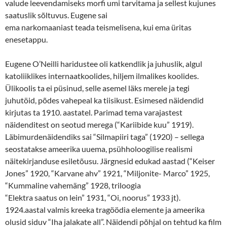
valude leevendamiseks morfi umi tarvitama ja sellest kujunes
saatuslik sõltuvus. Eugene sai
ema narkomaaniast teada teismelisena, kui ema üritas
enesetappu.
Eugene O’Neilli haridustee oli katkendlik ja juhuslik, algul
katoliiklikes internaatkoolides, hiljem ilmalikes koolides.
Ülikoolis ta ei püsinud, selle asemel läks merele ja tegi
juhutöid, põdes vahepeal ka tiisikust. Esimesed näidendid
kirjutas ta 1910. aastatel. Parimad tema varajastest
näidenditest on seotud merega (“Kariibide kuu” 1919).
Läbimurdenäidendiks sai “Silmapiiri taga” (1920) – sellega
seostatakse ameerika uuema, psühholoogilise realismi
näitekirjanduse esiletõusu. Järgnesid edukad aastad (“Keiser
Jones” 1920, “Karvane ahv” 1921, “Miljonite- Marco” 1925,
“Kummaline vahemäng” 1928, triloogia
“Elektra saatus on lein” 1931, “Oi, noorus” 1933 jt).
1924.aastal valmis kreeka tragöödia elemente ja ameerika
olusid siduv “Iha jalakate all”. Näidendi põhjal on tehtud ka film