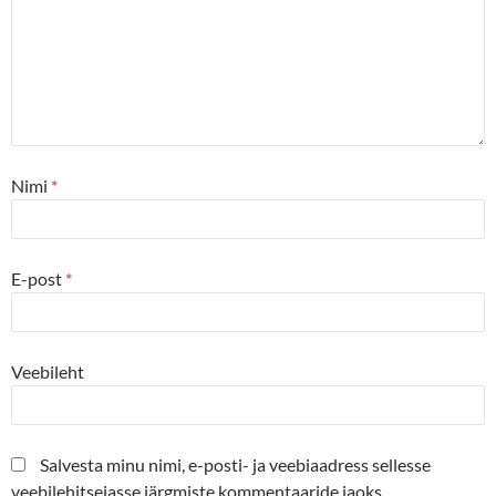
Nimi
*
E-post
*
Veebileht
Salvesta minu nimi, e-posti- ja veebiaadress sellesse
veebilehitsejasse järgmiste kommentaaride jaoks.