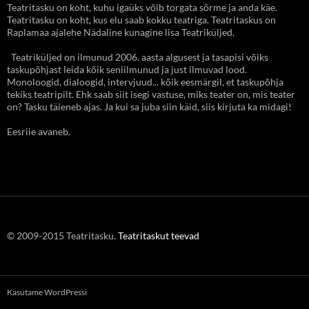
Teatritasku on koht, kuhu igaüks võib torgata sõrme ja anda käe.
Teatritasku on koht, kus elu saab kokku teatriga. Teatritaskus on
Raplamaa ajalehe Nädaline kunagine lisa Teatriküljed.
Teatriküljed on ilmunud 2006. aasta algusest ja tasapisi võiks
taskupõhjast leida kõik seniilmunud ja just ilmuvad lood.
Monoloogid, dialoogid, intervjuud... kõik eesmärgil, et taskupõhja
tekiks teatripilt. Ehk saab siit isegi vastuse, miks teater on, mis teater
on? Tasku täieneb ajas. Ja kui sa juba siin käid, siis kirjuta ka midagi!
Eesriie avaneb.
© 2009-2015 Teatritasku.
Teatritaskut teevad
Kasutame WordPressi