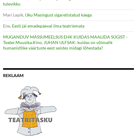
tulevikku
Mari Lepik
,
Uku Masingust sigaretistatud käega
Ene
,
Eesti jäi emadepäeval ilma teatriemata
MUGANDUV MÄSSUMEELSUS EHK KUIDAS MAALIDA SÜGIST -
Teater.Muusika.Kino
,
JUHAN ULFSAK: kuidas on võimalik
humanistlike väärtuste eest seistes midagi lõhestada?
REKLAAM