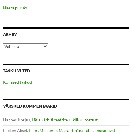
Naera puruks
ARHIIV
Arhiiv
TASKU VIITED
Kollased taskud
VÄRSKED KOMMENTAARID
Hannes Korjus
,
Lätis kärbiti teatrite riiklikku toetust
Eneken Aksel
,
Film „Meister ja Margarita” näitab käimasolevat