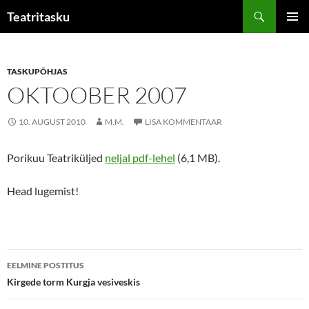
Liigu
Otsi
Teatritasku
sisu
PEAME
juurde
TASKUPÕHJAS
OKTOOBER 2007
10. AUGUST 2010
M.M.
LISA KOMMENTAAR
Porikuu Teatriküljed
neljal pdf-lehel
(6,1 MB).
Head lugemist!
Postituste
EELMINE POSTITUS
töölaud
Kirgede torm Kurgja vesiveskis