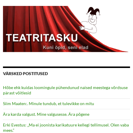
VÄRSKED POSTITUSED
Hõbe ehk kuidas loomingule pühendunud naised meestega võrdsuse
pärast võitlesid
Siim Maaten:. Minule tundub, et tulevikke on mitu
Ära karda valgust. Mine valgusesse. Ära põgene
Erki Evestus: „Ma ei joonista karikatuure kellegi tellimusel. Olen vaba
mees.”