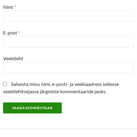
Nimi
*
E-post
*
Veebileht
Salvesta minu nimi, e-posti- ja veebiaadress sellesse
veebilehitsejasse järgmiste kommentaaride jaoks.