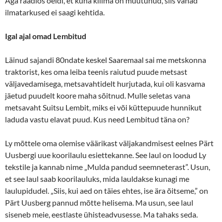
Aga raadios öeldi, et kuna kliima on muutunud, siis vanad
ilmatarkused ei saagi kehtida.
Igal ajal omad Lembitud
Läinud sajandi 80ndate keskel Saaremaal sai me metskonna
traktorist, kes oma leiba teenis raiutud puude metsast
väljavedamisega, metsavahtidelt hurjutada, kui oli kasvama
jäetud puudelt koore maha sõitnud. Mulle seletas vana
metsavaht Suitsu Lembit, miks ei või küttepuude hunnikut
laduda vastu elavat puud. Kus need Lembitud täna on?
Ly mõttele oma olemise väärikast väljakandmisest eelnes Pärt
Uusbergi uue koorilaulu esiettekanne. See laul on loodud Ly
tekstile ja kannab nime „Mulda pandud seemneterast”. Usun,
et see laul saab koorilauluks, mida lauldakse kunagi me
laulupidudel. „Siis, kui aed on täies ehtes, ise ära õitseme,” on
Pärt Uusberg pannud mõtte helisema. Ma usun, see laul
siseneb meie, eestlaste ühisteadvusesse. Ma tahaks seda.