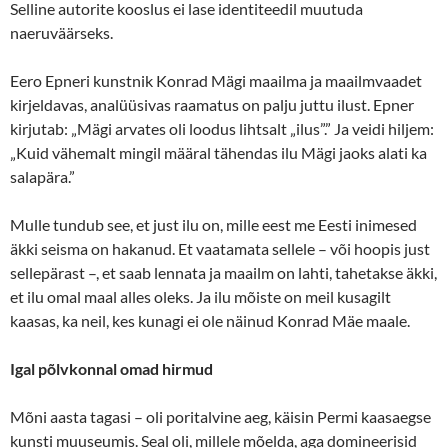
Selline autorite kooslus ei lase identiteedil muutuda
naeruväärseks.
Eero Epneri kunstnik Konrad Mägi maailma ja maailmvaadet
kirjeldavas, analüüsivas raamatus on palju juttu ilust. Epner
kirjutab: „Mägi arvates oli loodus lihtsalt „ilus”.” Ja veidi hiljem:
„Kuid vähemalt mingil määral tähendas ilu Mägi jaoks alati ka
salapära.”
Mulle tundub see, et just ilu on, mille eest me Eesti inimesed
äkki seisma on hakanud. Et vaatamata sellele – või hoopis just
sellepärast –, et saab lennata ja maailm on lahti, tahetakse äkki,
et ilu omal maal alles oleks. Ja ilu mõiste on meil kusagilt
kaasas, ka neil, kes kunagi ei ole näinud Konrad Mäe maale.
Igal põlvkonnal omad hirmud
Mõni aasta tagasi – oli poritalvine aeg, käisin Permi kaasaegse
kunsti muuseumis. Seal oli, millele mõelda, aga domineerisid