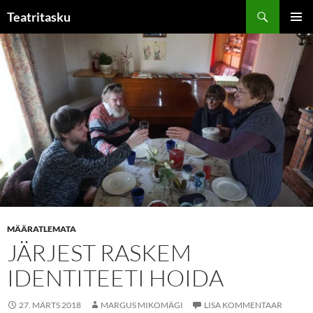
Liigu
Otsi
Teatritasku
sisu
PEAME
juurde
MÄÄRATLEMATA
JÄRJEST RASKEM
IDENTITEETI HOIDA
27. MÄRTS 2018
MARGUS MIKOMÄGI
LISA KOMMENTAAR