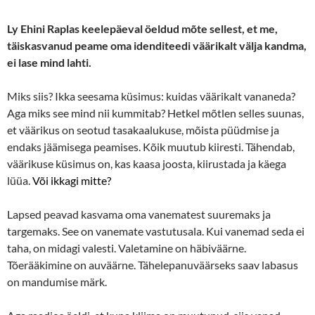
Ly Ehini Raplas keelepäeval öeldud mõte sellest, et me,
täiskasvanud peame oma idenditeedi väärikalt välja kandma,
ei lase mind lahti.
Miks siis? Ikka seesama küsimus: kuidas väärikalt vananeda?
Aga miks see mind nii kummitab? Hetkel mõtlen selles suunas,
et väärikus on seotud tasakaalukuse, mõista püüdmise ja
endaks jäämisega peamises. Kõik muutub kiiresti. Tähendab,
väärikuse küsimus on, kas kaasa joosta, kiirustada ja käega
lüüa.
Või ikkagi mitte?
Lapsed peavad kasvama oma vanematest suuremaks ja
targemaks. See on vanemate vastutusala. Kui vanemad seda ei
taha, on midagi valesti. Valetamine on häbiväärne.
Tõerääkimine on auväärne. Tähelepanuväärseks saav labasus
on mandumise märk.