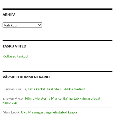
ARHIIV
Arhiiv
TASKU VIITED
Kollased taskud
VÄRSKED KOMMENTAARID
Hannes Korjus
,
Lätis kärbiti teatrite riiklikku toetust
Eneken Aksel
,
Film „Meister ja Margarita” näitab käimasolevat
tulevikku
Mari Lepik
,
Uku Masingust sigaretistatud käega