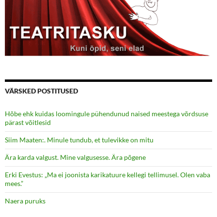
VÄRSKED POSTITUSED
Hõbe ehk kuidas loomingule pühendunud naised meestega võrdsuse
pärast võitlesid
Siim Maaten:. Minule tundub, et tulevikke on mitu
Ära karda valgust. Mine valgusesse. Ära põgene
Erki Evestus: „Ma ei joonista karikatuure kellegi tellimusel. Olen vaba
mees.”
Naera puruks