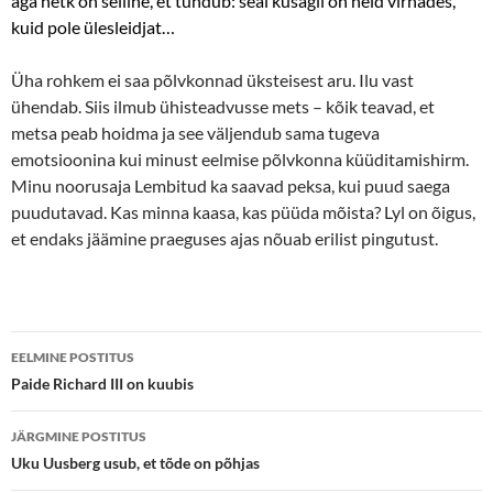
aga hetk on selline, et tundub: seal kusagil on neid virnades,
kuid pole ülesleidjat…
Üha rohkem ei saa põlvkonnad üksteisest aru. Ilu vast
ühendab. Siis ilmub ühisteadvusse mets – kõik teavad, et
metsa peab hoidma ja see väljendub sama tugeva
emotsioonina kui minust eelmise põlvkonna küüditamishirm.
Minu noorusaja Lembitud ka saavad peksa, kui puud saega
puudutavad. Kas minna kaasa, kas püüda mõista? Lyl on õigus,
et endaks jäämine praeguses ajas nõuab erilist pingutust.
Postituste
EELMINE POSTITUS
töölaud
Paide Richard III on kuubis
JÄRGMINE POSTITUS
Uku Uusberg usub, et tõde on põhjas