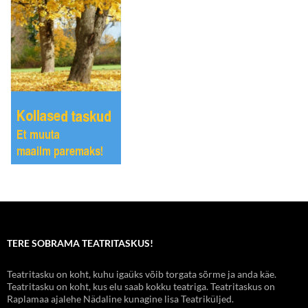
TERE SOBRAMA TEATRITASKUS!
Teatritasku on koht, kuhu igaüks võib torgata sõrme ja anda käe.
Teatritasku on koht, kus elu saab kokku teatriga. Teatritaskus on
Raplamaa ajalehe Nädaline kunagine lisa Teatriküljed.