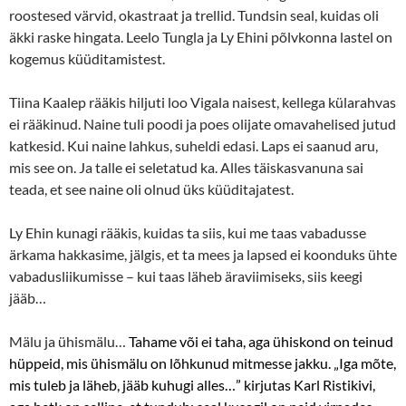
roostesed värvid, okastraat ja trellid. Tundsin seal, kuidas oli
äkki raske hingata. Leelo Tungla ja Ly Ehini põlvkonna lastel on
kogemus küüditamistest.
Tiina Kaalep rääkis hiljuti loo Vigala naisest, kellega külarahvas
ei rääkinud. Naine tuli poodi ja poes olijate omavahelised jutud
katkesid. Kui naine lahkus, suheldi edasi. Laps ei saanud aru,
mis see on. Ja talle ei seletatud ka. Alles täiskasvanuna sai
teada, et see naine oli olnud üks küüditajatest.
Ly Ehin kunagi rääkis, kuidas ta siis, kui me taas vabadusse
ärkama hakkasime, jälgis, et ta mees ja lapsed ei koonduks ühte
vabadusliikumisse – kui taas läheb äraviimiseks, siis keegi
jääb…
Mälu ja ühismälu…
Tahame või ei taha, aga ühiskond on teinud
hüppeid, mis ühismälu on lõhkunud mitmesse jakku. „Iga mõte,
mis tuleb ja läheb, jääb kuhugi alles…” kirjutas Karl Ristikivi,