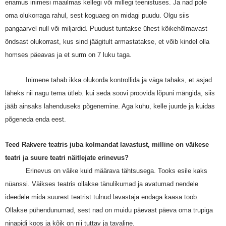
enamus inimesi maailmas kellegi või millegi teenistuses. Ja nad pole
oma olukorraga rahul, sest koguaeg on midagi puudu. Olgu siis
pangaarvel null või miljardid. Puudust tuntakse ühest kõikehõlmavast
õndsast olukorrast, kus sind jäägitult armastatakse, et võib kindel olla
homses päeavas ja et surm on 7 luku taga.
Inimene tahab ikka olukorda kontrollida ja väga tahaks, et asjad
läheks nii nagu tema ütleb. kui seda soovi proovida lõpuni mängida, siis
jääb ainsaks lahenduseks põgenemine. Aga kuhu, kelle juurde ja kuidas
põgeneda enda eest.
Teed Rakvere teatris juba kolmandat lavastust, milline on väikese
teatri ja suure teatri näitlejate erinevus?
Erinevus on väike kuid määrava tähtsusega. Tooks esile kaks
nüanssi. Väikses teatris ollakse tänulikumad ja avatumad nendele
ideedele mida suurest teatrist tulnud lavastaja endaga kaasa toob.
Ollakse pühendunumad, sest nad on muidu päevast päeva oma trupiga
ninapidi koos ja kõik on nii tuttav ja tavaline.