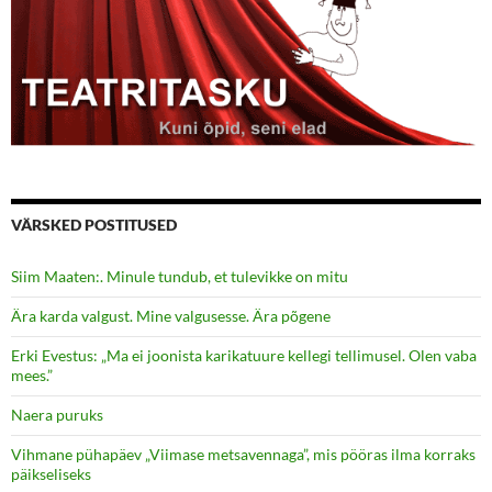
VÄRSKED POSTITUSED
Siim Maaten:. Minule tundub, et tulevikke on mitu
Ära karda valgust. Mine valgusesse. Ära põgene
Erki Evestus: „Ma ei joonista karikatuure kellegi tellimusel. Olen vaba
mees.”
Naera puruks
Vihmane pühapäev „Viimase metsavennaga”, mis pööras ilma korraks
päikseliseks