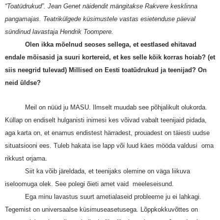
“Toatüdrukud”. Jean Genet näidendit mängitakse Rakvere kesklinna
pangamajas. Teatrikülgede küsimustele vastas esietenduse päeval
sündinud lavastaja Hendrik Toompere.
Olen ikka mõelnud seoses sellega, et eestlased ehitavad
endale mõisasid ja suuri kortereid, et kes selle kõik korras hoiab? (et
siis neegrid tulevad) Millised on Eesti toatüdrukud ja teenijad? On
neid üldse?
Meil on nüüd ju MASU. Ilmselt muudab see põhjalikult olukorda.
Küllap on endiselt hulganisti inimesi kes võivad vabalt teenijaid pidada,
aga karta on, et enamus endistest härradest, prouadest on täiesti uudse
situatsiooni ees. Tuleb hakata ise lapp või luud käes mööda valdusi oma
rikkust orjama.
Siit ka võib järeldada, et teenijaks olemine on väga liikuva
iseloomuga olek. See polegi õieti amet vaid meeleseisund.
Ega minu lavastus suurt ametialaseid probleeme ju ei lahkagi.
Tegemist on universaalse küsimuseasetusega. Lõppkokkuvõttes on