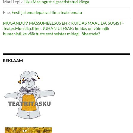
Mari Lepik
,
Uku Masingust sigaretistatud käega
Ene
,
Eesti jäi emadepäeval ilma teatriemata
MUGANDUV MÄSSUMEELSUS EHK KUIDAS MAALIDA SÜGIST -
Teater.Muusika.Kino
,
JUHAN ULFSAK: kuidas on võimalik
humanistlike väärtuste eest seistes midagi lõhestada?
REKLAAM