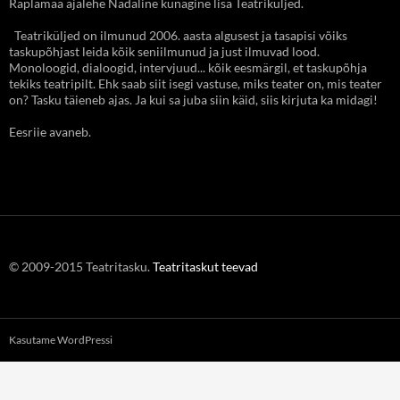
Raplamaa ajalehe Nädaline kunagine lisa Teatriküljed.
Teatriküljed on ilmunud 2006. aasta algusest ja tasapisi võiks
taskupõhjast leida kõik seniilmunud ja just ilmuvad lood.
Monoloogid, dialoogid, intervjuud... kõik eesmärgil, et taskupõhja
tekiks teatripilt. Ehk saab siit isegi vastuse, miks teater on, mis teater
on? Tasku täieneb ajas. Ja kui sa juba siin käid, siis kirjuta ka midagi!
Eesriie avaneb.
© 2009-2015 Teatritasku.
Teatritaskut teevad
Kasutame WordPressi