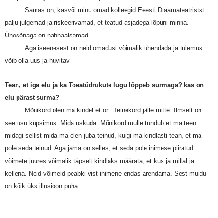
Samas on, kasvõi minu omad kolleegid Eeesti Draamateatristst
palju julgemad ja riskeerivamad, et teatud asjadega lõpuni minna.
Ühesõnaga on nahhaalsemad.
Aga iseenesest on neid omadusi võimalik ühendada ja tulemus
võib olla uus ja huvitav
Tean, et iga elu ja ka Toeatüdrukute lugu lõppeb surmaga? kas on
elu pärast surma?
Mõnikord olen ma kindel et on. Teinekord jälle mitte. Ilmselt on
see usu küpsimus. Mida uskuda. Mõnikord mulle tundub et ma teen
midagi sellist mida ma olen juba teinud, kuigi ma kindlasti tean, et ma
pole seda teinud. Aga jama on selles, et seda pole inimese piiratud
võimete juures võimalik täpselt kindlaks määrata, et kus ja millal ja
kellena. Neid võimeid peabki vist inimene endas arendama. Sest muidu
on kõik üks illusioon puha.