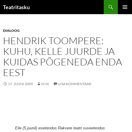
Liigu
Otsi
Teatritasku
sisu
PEAME
juurde
DIALOOG
HENDRIK TOOMPERE:
KUHU, KELLE JUURDE JA
KUIDAS PÕGENEDA ENDA
EEST
17. JUUNI 2009
M.M.
LISA KOMMENTAAR
Eile (5.juunil) esietendus Rakvere teatri suveetendus