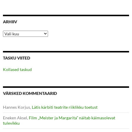
ARHIIV
Arhiiv
TASKU VIITED
Kollased taskud
VÄRSKED KOMMENTAARID
Hannes Korjus
,
Lätis kärbiti teatrite riiklikku toetust
Eneken Aksel
,
Film „Meister ja Margarita” näitab käimasolevat
tulevikku