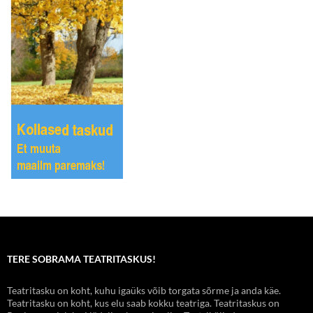
TERE SOBRAMA TEATRITASKUS!
Teatritasku on koht, kuhu igaüks võib torgata sõrme ja anda käe.
Teatritasku on koht, kus elu saab kokku teatriga. Teatritaskus on