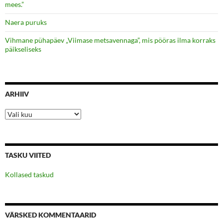
mees.”
Naera puruks
Vihmane pühapäev „Viimase metsavennaga”, mis pööras ilma korraks
päikseliseks
ARHIIV
Arhiiv
TASKU VIITED
Kollased taskud
VÄRSKED KOMMENTAARID