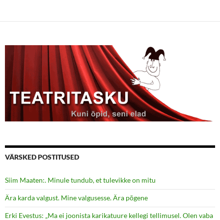
VÄRSKED POSTITUSED
Siim Maaten:. Minule tundub, et tulevikke on mitu
Ära karda valgust. Mine valgusesse. Ära põgene
Erki Evestus: „Ma ei joonista karikatuure kellegi tellimusel. Olen vaba