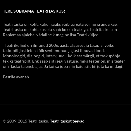
TERE SOBRAMA TEATRITASKUS!
Teatritasku on koht, kuhu igaüks võib torgata sõrme ja anda käe.
Teatritasku on koht, kus elu saab kokku teatriga. Teatritaskus on
Raplamaa ajalehe Nädaline kunagine lisa Teatriküljed.
Teatriküljed on ilmunud 2006. aasta algusest ja tasapisi võiks
taskupõhjast leida kõik seniilmunud ja just ilmuvad lood.
Monoloogid, dialoogid, intervjuud... kõik eesmärgil, et taskupõhja
tekiks teatripilt. Ehk saab siit isegi vastuse, miks teater on, mis teater
on? Tasku täieneb ajas. Ja kui sa juba siin käid, siis kirjuta ka midagi!
Eesriie avaneb.
© 2009-2015 Teatritasku.
Teatritaskut teevad