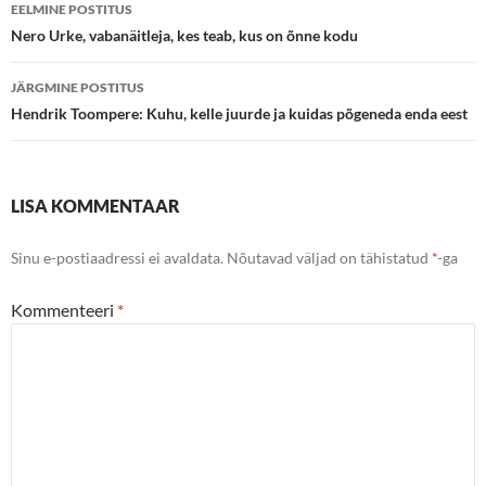
Postituste
EELMINE POSTITUS
töölaud
Nero Urke, vabanäitleja, kes teab, kus on õnne kodu
JÄRGMINE POSTITUS
Hendrik Toompere: Kuhu, kelle juurde ja kuidas põgeneda enda eest
LISA KOMMENTAAR
Sinu e-postiaadressi ei avaldata.
Nõutavad väljad on tähistatud
*
-ga
Kommenteeri
*