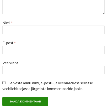
Nimi
*
E-post
*
Veebileht
Salvesta minu nimi, e-posti- ja veebiaadress sellesse
veebilehitsejasse järgmiste kommentaaride jaoks.