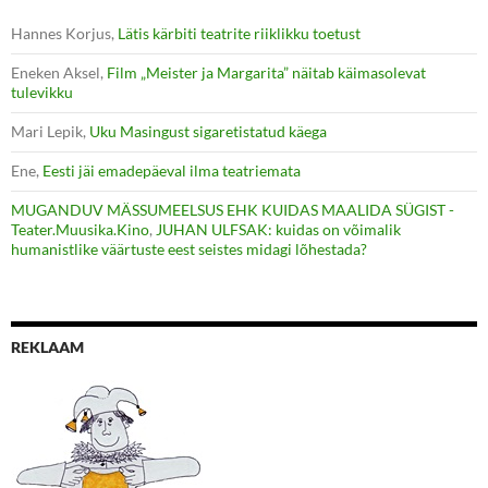
Hannes Korjus
,
Lätis kärbiti teatrite riiklikku toetust
Eneken Aksel
,
Film „Meister ja Margarita” näitab käimasolevat
tulevikku
Mari Lepik
,
Uku Masingust sigaretistatud käega
Ene
,
Eesti jäi emadepäeval ilma teatriemata
MUGANDUV MÄSSUMEELSUS EHK KUIDAS MAALIDA SÜGIST -
Teater.Muusika.Kino
,
JUHAN ULFSAK: kuidas on võimalik
humanistlike väärtuste eest seistes midagi lõhestada?
REKLAAM