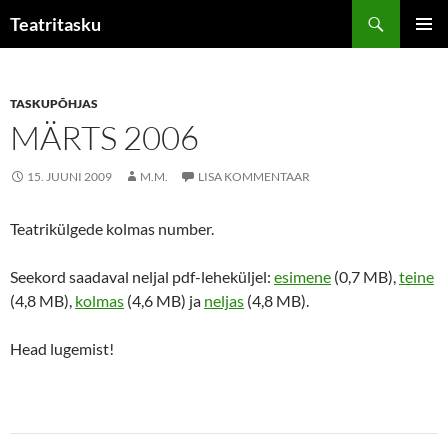
Liigu
Otsi
Teatritasku
sisu
PEAME
juurde
TASKUPÕHJAS
MÄRTS 2006
15. JUUNI 2009
M.M.
LISA KOMMENTAAR
Teatrikülgede kolmas number.
Seekord saadaval neljal pdf-leheküljel:
esimene
(0,7 MB),
teine
(4,8 MB),
kolmas
(4,6 MB) ja
neljas
(4,8 MB).
Head lugemist!