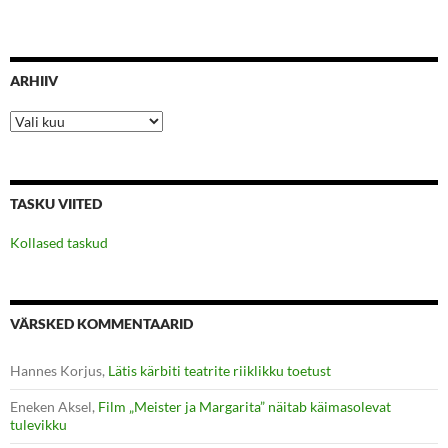
ARHIIV
Arhiiv
TASKU VIITED
Kollased taskud
VÄRSKED KOMMENTAARID
Hannes Korjus
,
Lätis kärbiti teatrite riiklikku toetust
Eneken Aksel
,
Film „Meister ja Margarita” näitab käimasolevat
tulevikku