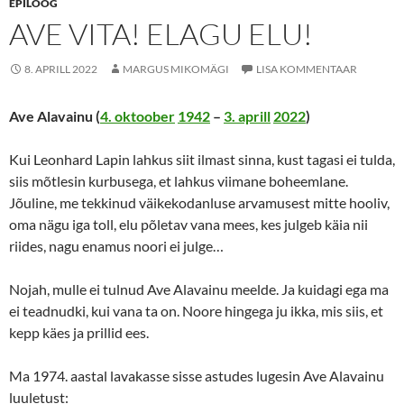
EPILOOG
AVE VITA! ELAGU ELU!
8. APRILL 2022
MARGUS MIKOMÄGI
LISA KOMMENTAAR
Ave Alavainu
(
4. oktoober
1942
–
3. aprill
2022
)
Kui Leonhard Lapin lahkus siit ilmast sinna, kust tagasi ei tulda,
siis mõtlesin kurbusega, et lahkus viimane boheemlane.
Jõuline, me tekkinud väikekodanluse arvamusest mitte hooliv,
oma nägu iga toll, elu põletav vana mees, kes julgeb käia nii
riides, nagu enamus noori ei julge…
Nojah, mulle ei tulnud Ave Alavainu meelde. Ja kuidagi ega ma
ei teadnudki, kui vana ta on. Noore hingega ju ikka, mis siis, et
kepp käes ja prillid ees.
Ma 1974. aastal lavakasse sisse astudes lugesin Ave Alavainu
luuletust: