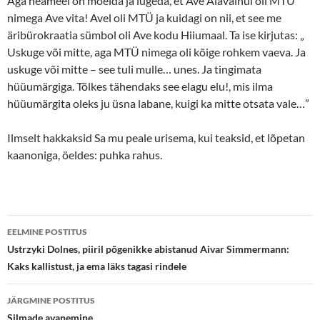
Aga heameel on mõelda ja lugeda, et Ave Alavainul oli MTÜ
nimega Ave vita! Avel oli MTÜ ja kuidagi on nii, et see me
äribürokraatia sümbol oli Ave kodu Hiiumaal. Ta ise kirjutas: „
Uskuge või mitte, aga MTÜ nimega oli kõige rohkem vaeva. Ja
uskuge või mitte – see tuli mulle… unes. Ja tingimata
hüüumärgiga. Tõlkes tähendaks see elagu elu!, mis ilma
hüüumärgita oleks ju üsna labane, kuigi ka mitte otsata vale…”
Ilmselt hakkaksid Sa mu peale urisema, kui teaksid, et lõpetan
kaanoniga, öeldes: puhka rahus.
Postituste
EELMINE POSTITUS
töölaud
Ustrzyki Dolnes, piiril põgenikke abistanud Aivar Simmermann:
Kaks kallistust, ja ema läks tagasi rindele
JÄRGMINE POSTITUS
Silmade avanemine