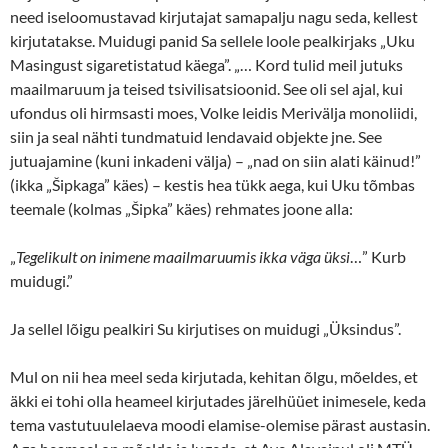
need iseloomustavad kirjutajat samapalju nagu seda, kellest
kirjutatakse. Muidugi panid Sa sellele loole pealkirjaks „Uku
Masingust sigaretistatud käega”. „… Kord tulid meil jutuks
maailmaruum ja teised tsivilisatsioonid. See oli sel ajal, kui
ufondus oli hirmsasti moes, Volke leidis Merivälja monoliidi,
siin ja seal nähti tundmatuid lendavaid objekte jne. See
jutuajamine (kuni inkadeni välja) – „nad on siin alati käinud!”
(ikka „Šipkaga” käes) – kestis hea tükk aega, kui Uku tõmbas
teemale (kolmas „Šipka” käes) rehmates joone alla:
„
Tegelikult on inimene maailmaruumis ikka väga üksi
…” Kurb
muidugi.”
Ja sellel lõigu pealkiri Su kirjutises on muidugi „Üksindus”.
Mul on nii hea meel seda kirjutada, kehitan õlgu, mõeldes, et
äkki ei tohi olla heameel kirjutades järelhüüet inimesele, keda
tema vastutuulelaeva moodi elamise-olemise pärast austasin.