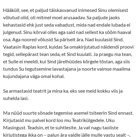
Hääküll, see, et paljud täiskasvanud inimesed Sinu olemisest
võlutud olid, oli mitmel moel arusaadav. Sa paljude jaoks
kehastasid ehk just seda vabadust, mida nad endale lubada ei
julgenud. Sinu kõrval olles aga said nad sellest ka sõõm haaval
osa. Aga noored võlusid Sa päriselt ära. Nad kuulasid Sind.
Vaatasin Raplas kord, kuidas Sa omakirjutatud näidendi proovi
tegid, sellepärast tean seda, et Sind kuulati. Ja praegu ma tean,
et Sulle ei meeldi, kui Sind järelhüüdes kõrgele tõstan, aga siis
tundus Su tegutsemine lavastajana ja noorte vaimse maailma
kujundajana väga omal kohal.
Sa armastasid teatrit ja mina ka, eks see meid kokku viis ja
suhelda lasi.
Ma nüüd suurte sõnade tegemise asemel tsiteerin Sind ennast.
Kirjutasid mu palvel kord loo mu Teatrikülgedele. Uku
Masingust. Teadsin, et te suhtlesite. Ja vat nagu taoliste
kirjutistega ikka on – palun ära vaidle jälle mulle vastu sealt –,