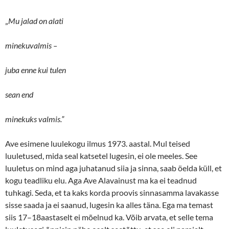
„
Mu jalad on alati
minekuvalmis –
juba enne kui tulen
sean end
minekuks valmis.”
Ave esimene luulekogu ilmus 1973. aastal. Mul teised
luuletused, mida seal katsetel lugesin, ei ole meeles. See
luuletus on mind aga juhatanud siia ja sinna, saab öelda küll, et
kogu teadliku elu. Aga Ave Alavainust ma ka ei teadnud
tuhkagi. Seda, et ta kaks korda proovis sinnasamma lavakasse
sisse saada ja ei saanud, lugesin ka alles täna. Ega ma temast
siis 17–18aastaselt ei mõelnud ka. Võib arvata, et selle tema