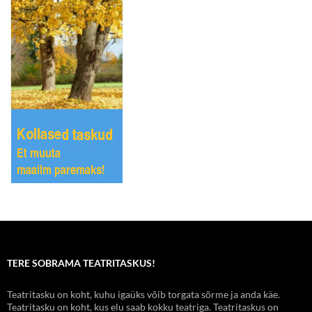
TERE SOBRAMA TEATRITASKUS!
Teatritasku on koht, kuhu igaüks võib torgata sõrme ja anda käe.
Teatritasku on koht, kus elu saab kokku teatriga. Teatritaskus on