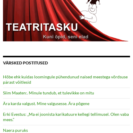
VÄRSKED POSTITUSED
Hõbe ehk kuidas loomingule pühendunud naised meestega võrdsuse
pärast võitlesid
Siim Maaten:. Minule tundub, et tulevikke on mitu
Ära karda valgust. Mine valgusesse. Ära põgene
Erki Evestus: „Ma ei joonista karikatuure kellegi tellimusel. Olen vaba
mees.”
Naera puruks