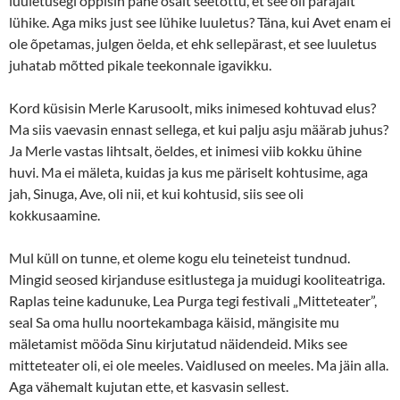
luuletusegi õppisin pähe osalt seetõttu, et see oli parajalt
lühike. Aga miks just see lühike luuletus? Täna, kui Avet enam ei
ole õpetamas, julgen öelda, et ehk sellepärast, et see luuletus
juhatab mõtted pikale teekonnale igavikku.
Kord küsisin Merle Karusoolt, miks inimesed kohtuvad elus?
Ma siis vaevasin ennast sellega, et kui palju asju määrab juhus?
Ja Merle vastas lihtsalt, öeldes, et inimesi viib kokku ühine
huvi. Ma ei mäleta, kuidas ja kus me päriselt kohtusime, aga
jah, Sinuga, Ave, oli nii, et kui kohtusid, siis see oli
kokkusaamine.
Mul küll on tunne, et oleme kogu elu teineteist tundnud.
Mingid seosed kirjanduse esitlustega ja muidugi kooliteatriga.
Raplas teine kadunuke, Lea Purga tegi festivali „Mitteteater”,
seal Sa oma hullu noortekambaga käisid, mängisite mu
mäletamist mööda Sinu kirjutatud näidendeid. Miks see
mitteteater oli, ei ole meeles. Vaidlused on meeles. Ma jäin alla.
Aga vähemalt kujutan ette, et kasvasin sellest.