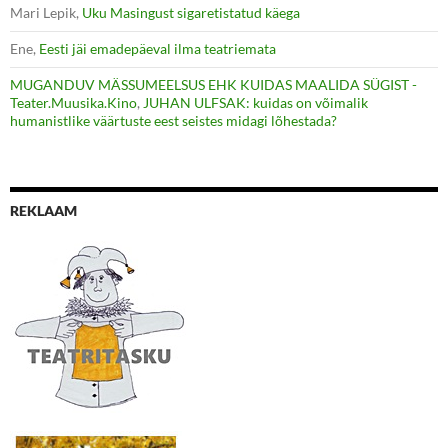
Mari Lepik
,
Uku Masingust sigaretistatud käega
Ene
,
Eesti jäi emadepäeval ilma teatriemata
MUGANDUV MÄSSUMEELSUS EHK KUIDAS MAALIDA SÜGIST -
Teater.Muusika.Kino
,
JUHAN ULFSAK: kuidas on võimalik
humanistlike väärtuste eest seistes midagi lõhestada?
REKLAAM