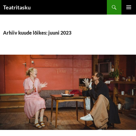
Liigu
Otsi
Teatritasku
sisu
PEAME
juurde
Arhiiv kuude lõikes: juuni 2023