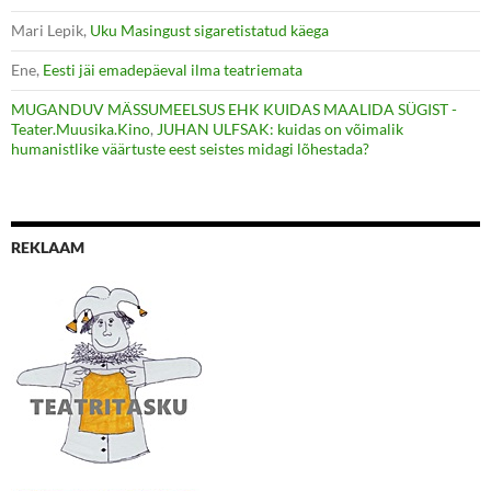
Mari Lepik
,
Uku Masingust sigaretistatud käega
Ene
,
Eesti jäi emadepäeval ilma teatriemata
MUGANDUV MÄSSUMEELSUS EHK KUIDAS MAALIDA SÜGIST -
Teater.Muusika.Kino
,
JUHAN ULFSAK: kuidas on võimalik
humanistlike väärtuste eest seistes midagi lõhestada?
REKLAAM