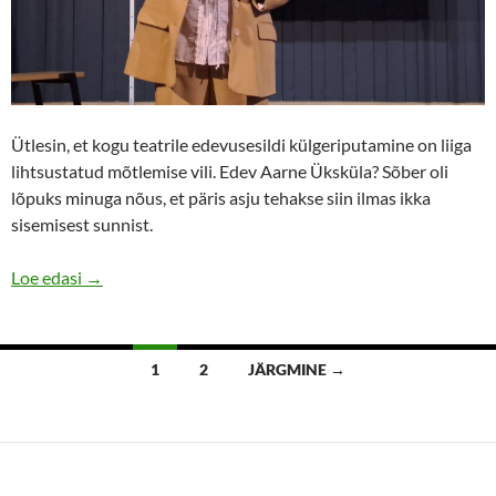
Ütlesin, et kogu teatrile edevusesildi külgeriputamine on liiga
lihtsustatud mõtlemise vili. Edev Aarne Üksküla? Sõber oli
lõpuks minuga nõus, et päris asju tehakse siin ilmas ikka
sisemisest sunnist.
Elud täis kognitiivset dissonantsi
Loe edasi
→
Postituste
1
2
JÄRGMINE →
navigatsioon