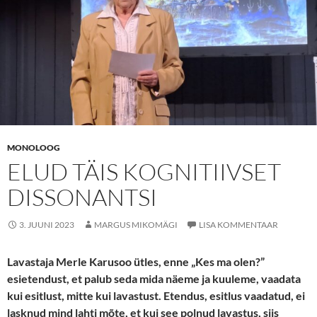
MONOLOOG
ELUD TÄIS KOGNITIIVSET
DISSONANTSI
3. JUUNI 2023
MARGUS MIKOMÄGI
LISA KOMMENTAAR
Lavastaja Merle Karusoo ütles, enne „Kes ma olen?”
esietendust, et palub seda mida näeme ja kuuleme, vaadata
kui esitlust, mitte kui lavastust. Etendus, esitlus vaadatud, ei
lasknud mind lahti mõte, et kui see polnud lavastus, siis