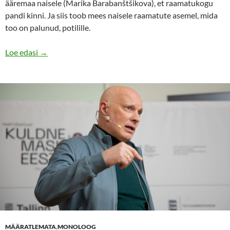
ääremaa naisele (Marika Barabanštšikova), et raamatukogu
pandi kinni. Ja siis toob mees naisele raamatute asemel, mida
too on palunud, potilille.
„Ääremaal” – kandke maha see planeet?
Loe edasi
→
MÄÄRATLEMATA
,
MONOLOOG