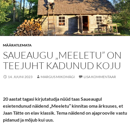
MÄÄRATLEMATA
SAUEAUGU „MEELETU” ON
TEEJUHT KADUNUD KOJU
14. JUUNI 2023
MARGUS MIKOMÄGI
LISA KOMMENTAAR
20 aastat tagasi kirjutatud
ja nüüd taas Saueaugul
esietendunud
näidend „Meeletu” kinnitas oma ärksuses, et
Jaan Tätte on elav klassik. Tema näidend on ajaproovile vastu
pidanud ja mõjub kui uus.