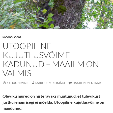
MONOLOOG
UTOOPILINE
KUJUTLUSVÕIME
KADUNUD – MAAILM ON
VALMIS
11. JUUNI 2023
MARGUS MIKOMÄGI
LISA KOMMENTAAR
Oleviku mured on nii teravaks muutunud, et tulevikust
justkui enam isegi ei mõelda. Utoopiline kujutlusvõime on
mandunud.