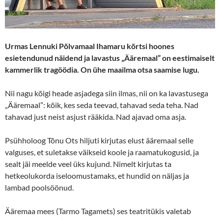
Urmas Lennuki Põlvamaal Ihamaru kõrtsi hoones
esietendunud näidend ja lavastus „Ääremaal” on eestimaiselt
kammerlik tragöödia. On ühe maailma otsa saamise lugu.
Nii nagu kõigi heade asjadega siin ilmas, nii on ka lavastusega
„Ääremaal”: kõik, kes seda teevad, tahavad seda teha. Nad
tahavad just neist asjust rääkida. Nad ajavad oma asja.
Psühholoog Tõnu Ots hiljuti kirjutas elust ääremaal selle
valguses, et suletakse väikseid koole ja raamatukogusid, ja
sealt jäi meelde veel üks kujund. Nimelt kirjutas ta
hetkeolukorda iseloomustamaks, et hundid on näljas ja
lambad poolsöönud.
Ääremaa mees (Tarmo Tagamets) ses teatritükis valetab