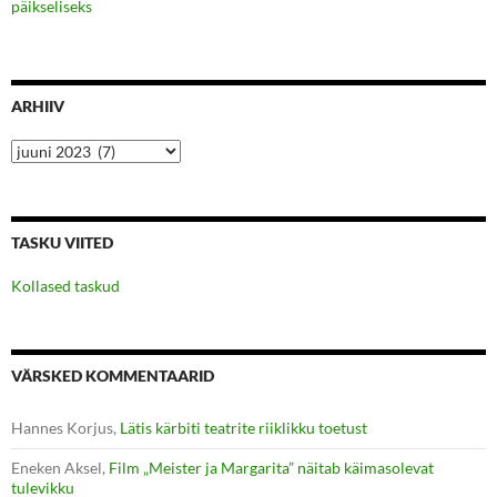
päikseliseks
ARHIIV
Arhiiv
TASKU VIITED
Kollased taskud
VÄRSKED KOMMENTAARID
Hannes Korjus
,
Lätis kärbiti teatrite riiklikku toetust
Eneken Aksel
,
Film „Meister ja Margarita” näitab käimasolevat
tulevikku