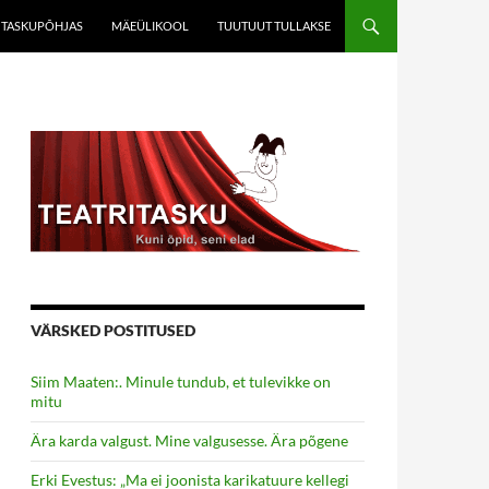
TASKUPÕHJAS
MÄEÜLIKOOL
TUUTUUT TULLAKSE
VÄRSKED POSTITUSED
Siim Maaten:. Minule tundub, et tulevikke on
mitu
Ära karda valgust. Mine valgusesse. Ära põgene
Erki Evestus: „Ma ei joonista karikatuure kellegi