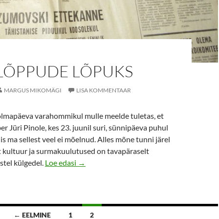
)LÕPPUDE LÕPUKS
MARGUS MIKOMÄGI
LISA KOMMENTAAR
lmapäeva varahommikul mulle meelde tuletas, et
r Jüri Pinole, kes 23. juunil suri, sünnipäeva puhul
is ma sellest veel ei mõelnud. Alles mõne tunni järel
et kultuur ja surmakuulutused on tavapäraselt
(Lehe)lõppude lõpuks
stel külgedel.
Loe edasi
→
← EELMINE
1
2