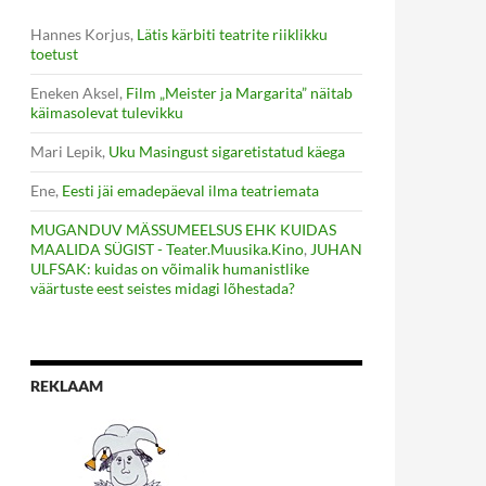
Hannes Korjus
,
Lätis kärbiti teatrite riiklikku
toetust
Eneken Aksel
,
Film „Meister ja Margarita” näitab
käimasolevat tulevikku
Mari Lepik
,
Uku Masingust sigaretistatud käega
Ene
,
Eesti jäi emadepäeval ilma teatriemata
MUGANDUV MÄSSUMEELSUS EHK KUIDAS
MAALIDA SÜGIST - Teater.Muusika.Kino
,
JUHAN
ULFSAK: kuidas on võimalik humanistlike
väärtuste eest seistes midagi lõhestada?
REKLAAM