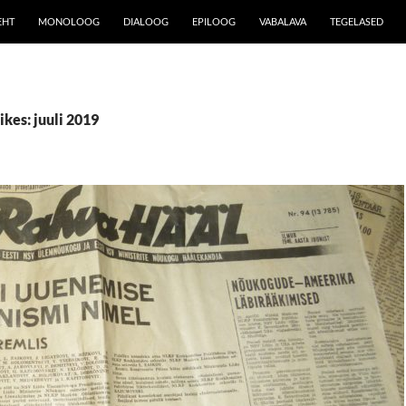
EHT
MONOLOOG
DIALOOG
EPILOOG
VABALAVA
TEGELASED
ikes: juuli 2019