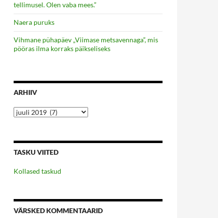
tellimusel. Olen vaba mees.”
Naera puruks
Vihmane pühapäev „Viimase metsavennaga”, mis
pööras ilma korraks päikseliseks
ARHIIV
Arhiiv
TASKU VIITED
Kollased taskud
VÄRSKED KOMMENTAARID