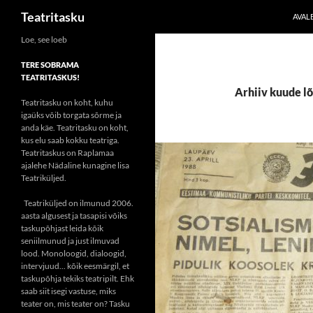
Otsi
Teatritasku
AVAL
Liigu
Loe, see loeb
sisu
TERE SOBRAMA
juurde
TEATRITASKUS!
Arhiiv kuude lõ
Teatritasku on koht, kuhu
igaüks võib torgata sõrme ja
anda käe. Teatritasku on koht,
kus elu saab kokku teatriga.
Teatritaskus on Raplamaa
ajalehe Nädaline kunagine lisa
Teatriküljed.
Teatriküljed on ilmunud 2006.
aasta algusest ja tasapisi võiks
taskupõhjast leida kõik
seniilmunud ja just ilmuvad
lood. Monoloogid, dialoogid,
intervjuud... kõik eesmärgil, et
taskupõhja tekiks teatripilt. Ehk
saab siit isegi vastuse, miks
teater on, mis teater on? Tasku