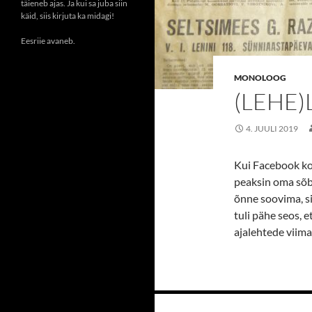
täieneb ajas. Ja kui sa juba siin
käid, siis kirjuta ka midagi!
Eesriie avaneb.
MONOLOOG
(LEHE
4. JUULI 2019
Kui Facebook ko
peaksin oma sõbe
õnne soovima, si
tuli pähe seos, 
ajalehtede viima
Postituste