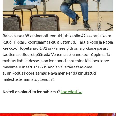
Raivo Kase töökabinet oli lennuki juhikabiin 42 aastat ja kolm
kuud. Tikkaru koorejaamas elu alustanud, Härgla kooli ja Rapla
keskkooli lõpetanud 1.92 pikk mees pidi oma pikkuse pärast
taotlema eriloa, et pääseda Venemaale lennukooli õppima. Ta
mahtus kabiinidesse ja on lennanud kaptenina läbi pea terve
maailma. Kirjastus SE&JS andis välja täna taas oma
sünnikodus koorejaamas elava mehe enda kirjutatud
mälestusteraamatu „Lendur”.
Raivo Kask, lennud all
Ka teil on olnud ka lennuhirmu?
Loe edasi
→