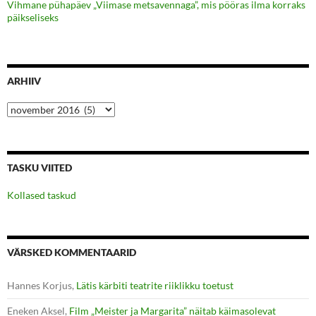
Vihmane pühapäev „Viimase metsavennaga”, mis pööras ilma korraks
päikseliseks
ARHIIV
Arhiiv
TASKU VIITED
Kollased taskud
VÄRSKED KOMMENTAARID
Hannes Korjus
,
Lätis kärbiti teatrite riiklikku toetust
Eneken Aksel
,
Film „Meister ja Margarita” näitab käimasolevat