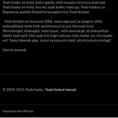
Teatritasku on koht, kuhu igaüks võib torgata sõrme ja anda käe.
Teatritasku on koht, kus elu saab kokku teatriga. Teatritaskus on
Raplamaa ajalehe Nädaline kunagine lisa Teatriküljed.
Teatriküljed on ilmunud 2006. aasta algusest ja tasapisi võiks
taskupõhjast leida kõik seniilmunud ja just ilmuvad lood.
Monoloogid, dialoogid, intervjuud... kõik eesmärgil, et taskupõhja
tekiks teatripilt. Ehk saab siit isegi vastuse, miks teater on, mis teater
on? Tasku täieneb ajas. Ja kui sa juba siin käid, siis kirjuta ka midagi!
Eesriie avaneb.
© 2009-2015 Teatritasku.
Teatritaskut teevad
Kasutame WordPressi