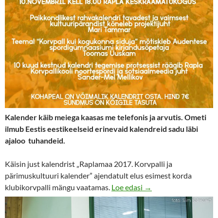
Kalender käib meiega kaasas me telefonis ja arvutis. Ometi
ilmub Eestis eestikeelseid erinevaid kalendreid sadu läbi
ajaloo tuhandeid.
Käisin just kalendrist „Raplamaa 2017. Korvpalli ja
pärimuskultuuri kalender” ajendatult elus esimest korda
Kalendrikuumus ja Rap
klubikorvpalli mängu vaatamas.
Loe edasi
→