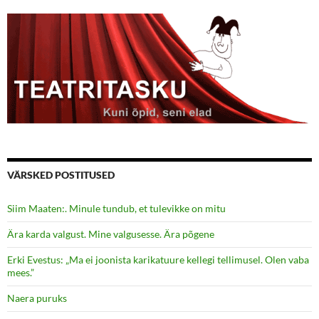
VÄRSKED POSTITUSED
Siim Maaten:. Minule tundub, et tulevikke on mitu
Ära karda valgust. Mine valgusesse. Ära põgene
Erki Evestus: „Ma ei joonista karikatuure kellegi tellimusel. Olen vaba
mees.”
Naera puruks