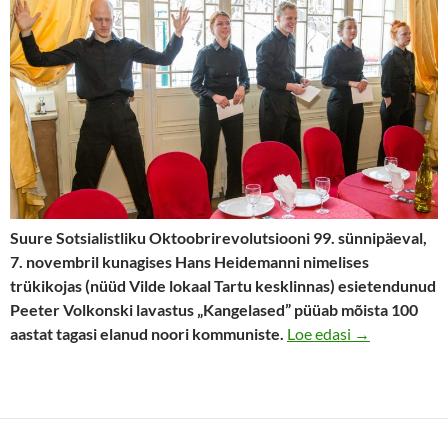
Suure Sotsialistliku Oktoobrirevolutsiooni 99. sünnipäeval,
7. novembril kunagises Hans Heidemanni nimelises
trükikojas (nüüd Vilde lokaal Tartu kesklinnas) esietendunud
Peeter Volkonski lavastus „Kangelased” püüab mõista 100
Vasakpoolsed 
aastat tagasi elanud noori kommuniste.
Loe edasi
→