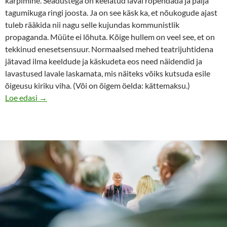
kärpimine. Seadustega on keelatud laval ropendada ja palja
tagumikuga ringi joosta. Ja on see käsk ka, et nõukogude ajast
tuleb rääkida nii nagu selle kujundas kommunistlik
propaganda. Müüte ei lõhuta. Kõige hullem on veel see, et on
tekkinud enesetsensuur. Normaalsed mehed teatrijuhtidena
jätavad ilma keeldude ja käskudeta eos need näidendid ja
lavastused lavale laskamata, mis näiteks võiks kutsuda esile
õigeusu kiriku viha. (Või on õigem öelda: kättemaksu.)
Söök on laual, härrased valitsejad
Loe edasi
→