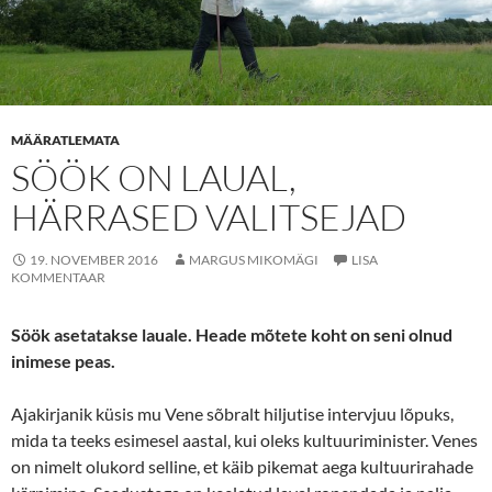
MÄÄRATLEMATA
SÖÖK ON LAUAL,
HÄRRASED VALITSEJAD
19. NOVEMBER 2016
MARGUS MIKOMÄGI
LISA
KOMMENTAAR
Söök asetatakse lauale. Heade mõtete koht on seni olnud
inimese peas.
Ajakirjanik küsis mu Vene sõbralt hiljutise intervjuu lõpuks,
mida ta teeks esimesel aastal, kui oleks kultuuriminister. Venes
on nimelt olukord selline, et käib pikemat aega kultuurirahade