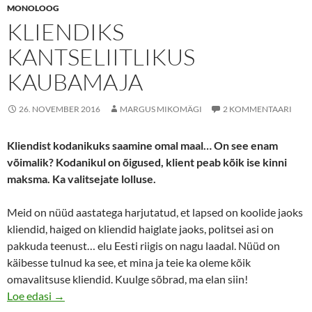
MONOLOOG
KLIENDIKS
KANTSELIITLIKUS
KAUBAMAJA
26. NOVEMBER 2016
MARGUS MIKOMÄGI
2 KOMMENTAARI
Kliendist kodanikuks saamine omal maal… On see enam
võimalik? Kodanikul on õigused, klient peab kõik ise kinni
maksma. Ka valitsejate lolluse.
Meid on nüüd aastatega harjutatud, et lapsed on koolide jaoks
kliendid, haiged on kliendid haiglate jaoks, politsei asi on
pakkuda teenust… elu Eesti riigis on nagu laadal. Nüüd on
käibesse tulnud ka see, et mina ja teie ka oleme kõik
omavalitsuse kliendid. Kuulge sõbrad, ma elan siin!
Kliendiks kantseliitlikus kaubamaja
Loe edasi
→