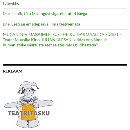
tulevikku
Mari Lepik
,
Uku Masingust sigaretistatud käega
Ene
,
Eesti jäi emadepäeval ilma teatriemata
MUGANDUV MÄSSUMEELSUS EHK KUIDAS MAALIDA SÜGIST -
Teater.Muusika.Kino
,
JUHAN ULFSAK: kuidas on võimalik
humanistlike väärtuste eest seistes midagi lõhestada?
REKLAAM