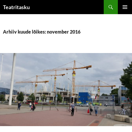
Liigu
Otsi
Teatritasku
sisu
PEAME
juurde
Arhiiv kuude lõikes: november 2016