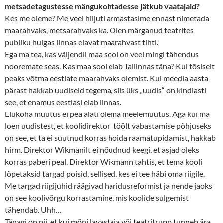
metsadetagustesse mängukohtadesse jätkub vaatajaid?
Kes me oleme? Me veel hiljuti armastasime ennast nimetada
maarahvaks, metsarahvaks ka. Olen märganud teatrites
publiku hulgas linnas elavat maarahvast tihti.
Ega ma tea, kas väljendil maa sool on veel mingi tähendus
nooremate seas. Kas maa sool elab Tallinnas täna? Kui tõsiselt
peaks võtma eestlate maarahvaks olemist. Kui meedia aasta
pärast hakkab uudiseid tegema, siis üks „uudis“ on kindlasti
see, et enamus eestlasi elab linnas.
Elukoha muutus ei pea alati olema meelemuutus. Aga kui ma
loen uudistest, et koolidirektori töölt vabastamise põhjuseks
on see, et ta ei suutnud korras hoida raamatupidamist, hakkab
hirm. Direktor Wikmanilt ei nõudnud keegi, et asjad oleks
korras paberi peal. Direktor Wikmann tahtis, et tema kooli
lõpetaksid targad poisid, sellised, kes ei tee häbi oma riigile.
Me targad riigijuhid räägivad haridusreformist ja nende jaoks
on see koolivõrgu korrastamine, mis koolide sulgemist
tähendab. Uhh…
Tänagi on nii, et kui mõni lavastaja või teatritrupp tunneb ära