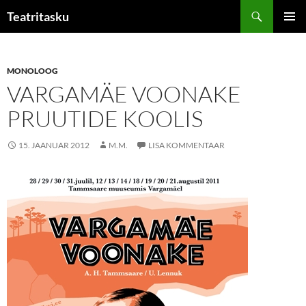
Liigu
Otsi
Teatritasku
sisu
PEAME
juurde
MONOLOOG
VARGAMÄE VOONAKE
PRUUTIDE KOOLIS
15. JAANUAR 2012
M.M.
LISA KOMMENTAAR