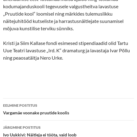
kodumajanduskooli tegevusele valgustheitva lavastuse
„Pruutide kool“ loomisel ning märkides tulemuslikku
näitejuhitööd kutseliste ja harrastusnäitlejate suunamisel
mõjuva kunstilise terviku sünniks.
Kristi ja Siim Kallase fondi esimesed stipendiaadid olid Tartu
Uue Teatri lavastuse „Ird. K“ dramaturg ja lavastaja Ivar Põllu
ning peaosatäitja Nero Urke.
Postituste
EELMINE POSTITUS
töölaud
Vargamäe voonake pruutide koolis
JÄRGMINE POSTITUS
Ivo Uukkivi: Näitleja ei tööta, vaid loob