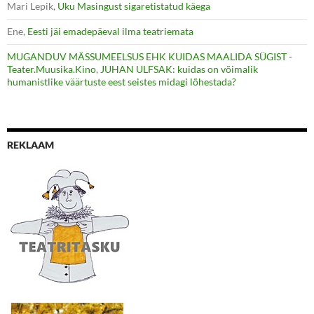
Mari Lepik
,
Uku Masingust sigaretistatud käega
Ene
,
Eesti jäi emadepäeval ilma teatriemata
MUGANDUV MÄSSUMEELSUS EHK KUIDAS MAALIDA SÜGIST -
Teater.Muusika.Kino
,
JUHAN ULFSAK: kuidas on võimalik
humanistlike väärtuste eest seistes midagi lõhestada?
REKLAAM