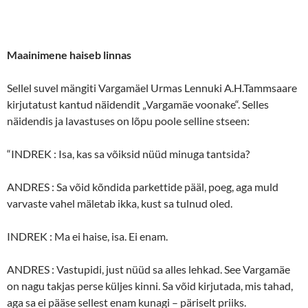
Maainimene haiseb linnas
Sellel suvel mängiti Vargamäel Urmas Lennuki A.H.Tammsaare
kirjutatust kantud näidendit „Vargamäe voonake“. Selles
näidendis ja lavastuses on lõpu poole selline stseen:
“INDREK : Isa, kas sa võiksid nüüd minuga tantsida?
ANDRES : Sa võid kõndida parkettide pääl, poeg, aga muld
varvaste vahel mäletab ikka, kust sa tulnud oled.
INDREK : Ma ei haise, isa. Ei enam.
ANDRES : Vastupidi, just nüüd sa alles lehkad. See Vargamäe
on nagu takjas perse küljes kinni. Sa võid kirjutada, mis tahad,
aga sa ei pääse sellest enam kunagi – päriselt priiks.