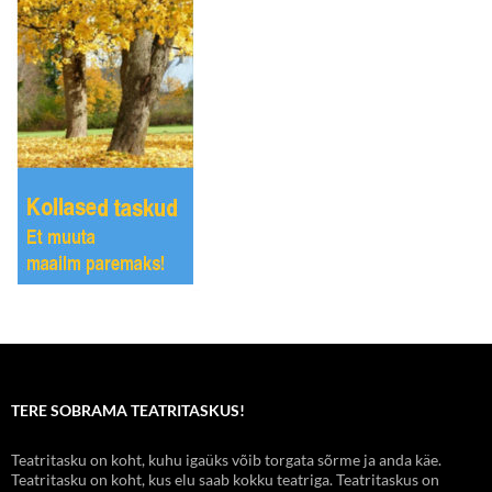
TERE SOBRAMA TEATRITASKUS!
Teatritasku on koht, kuhu igaüks võib torgata sõrme ja anda käe.
Teatritasku on koht, kus elu saab kokku teatriga. Teatritaskus on