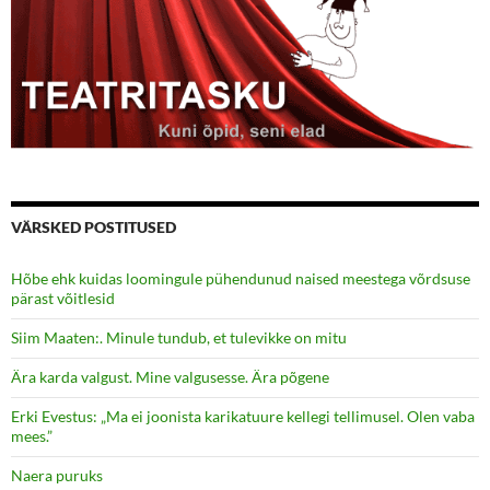
VÄRSKED POSTITUSED
Hõbe ehk kuidas loomingule pühendunud naised meestega võrdsuse
pärast võitlesid
Siim Maaten:. Minule tundub, et tulevikke on mitu
Ära karda valgust. Mine valgusesse. Ära põgene
Erki Evestus: „Ma ei joonista karikatuure kellegi tellimusel. Olen vaba
mees.”
Naera puruks