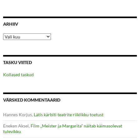
ARHIIV
Arhiiv
TASKU VIITED
Kollased taskud
VÄRSKED KOMMENTAARID
Hannes Korjus
,
Lätis kärbiti teatrite riiklikku toetust
Eneken Aksel
,
Film „Meister ja Margarita” näitab käimasolevat
tulevikku