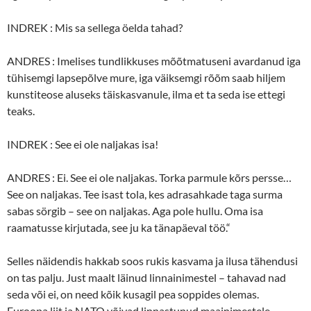
INDREK : Mis sa sellega öelda tahad?
ANDRES : Imelises tundlikkuses mõõtmatuseni avardanud iga
tühisemgi lapsepõlve mure, iga väiksemgi rõõm saab hiljem
kunstiteose aluseks täiskasvanule, ilma et ta seda ise ettegi
teaks.
INDREK : See ei ole naljakas isa!
ANDRES : Ei. See ei ole naljakas. Torka parmule kõrs persse…
See on naljakas. Tee isast tola, kes adrasahkade taga surma
sabas sörgib – see on naljakas. Aga pole hullu. Oma isa
raamatusse kirjutada, see ju ka tänapäeval töö.“
Selles näidendis hakkab soos rukis kasvama ja ilusa tähendusi
on tas palju. Just maalt läinud linnainimestel – tahavad nad
seda või ei, on need kõik kusagil pea soppides olemas.
Euroopa liit ja NATO võivad linnastunud maainimestele