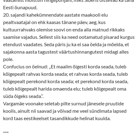
Eesti õunapuud.
20. sajandi kahekümnendate aastate maakooli elu
pealtvaatajal on ehk kaasas tänane päev, aeg, kus
kultuurrahvaks olemise soovi on enda alla matnud rikkaks
saamise vajadus. Sellest siis ka need ootamatud pisarad kurgus
etendust vaadates. Seda päris ju ka ei saa öelda ja mõelda, et
sajakonna aasta tagustest väärtushinnangutest midagi alles
pole.
Confucius on öelnud: „Et maailm õigesti korda seada, tuleb
kõigepealt rahvas korda seada; et rahvas korda seada, tuleb
kõigepealt perekond korda seada; et perekond korda seada,
tuleb kõigepealt harida omaenda elu; tuleb kõigepealt oma
süda õigeks seada.“.
Vargamäe voonake seletab pilte surnud jänesele pruutide
koolis, ainult nii saavad ja võivad me veel sündimata lapsed
kord taas eestikeelset tasandikkude helinat kuulda.
***