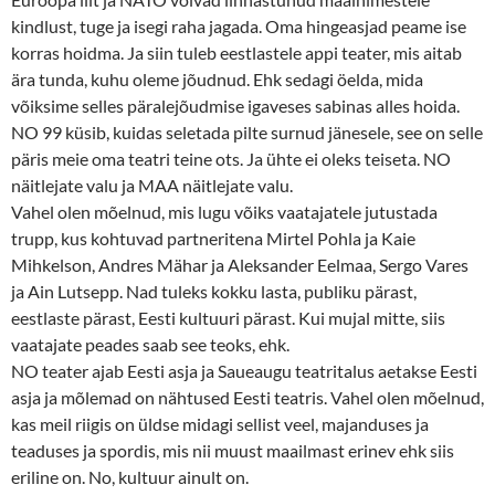
kindlust, tuge ja isegi raha jagada. Oma hingeasjad peame ise
korras hoidma. Ja siin tuleb eestlastele appi teater, mis aitab
ära tunda, kuhu oleme jõudnud. Ehk sedagi öelda, mida
võiksime selles päralejõudmise igaveses sabinas alles hoida.
NO 99 küsib, kuidas seletada pilte surnud jänesele, see on selle
päris meie oma teatri teine ots. Ja ühte ei oleks teiseta. NO
näitlejate valu ja MAA näitlejate valu.
Vahel olen mõelnud, mis lugu võiks vaatajatele jutustada
trupp, kus kohtuvad partneritena Mirtel Pohla ja Kaie
Mihkelson, Andres Mähar ja Aleksander Eelmaa, Sergo Vares
ja Ain Lutsepp. Nad tuleks kokku lasta, publiku pärast,
eestlaste pärast, Eesti kultuuri pärast. Kui mujal mitte, siis
vaatajate peades saab see teoks, ehk.
NO teater ajab Eesti asja ja Saueaugu teatritalus aetakse Eesti
asja ja mõlemad on nähtused Eesti teatris. Vahel olen mõelnud,
kas meil riigis on üldse midagi sellist veel, majanduses ja
teaduses ja spordis, mis nii muust maailmast erinev ehk siis
eriline on. No, kultuur ainult on.