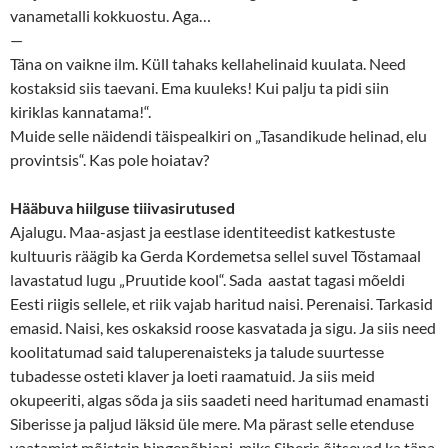
vanametalli kokkuostu. Aga…
—
Täna on vaikne ilm. Küll tahaks kellahelinaid kuulata. Need
kostaksid siis taevani. Ema kuuleks! Kui palju ta pidi siin
kiriklas kannatama!“.
Muide selle näidendi täispealkiri on „Tasandikude helinad, elu
provintsis“. Kas pole hoiatav?
Hääbuva hiilguse tiiivasirutused
Ajalugu. Maa-asjast ja eestlase identiteedist katkestuste
kultuuris räägib ka Gerda Kordemetsa sellel suvel Tõstamaal
lavastatud lugu „Pruutide kool“. Sada aastat tagasi mõeldi
Eesti riigis sellele, et riik vajab haritud naisi. Perenaisi. Tarkasid
emasid. Naisi, kes oskaksid roose kasvatada ja sigu. Ja siis need
koolitatumad said taluperenaisteks ja talude suurtesse
tubadesse osteti klaver ja loeti raamatuid. Ja siis meid
okupeeriti, algas sõda ja siis saadeti need haritumad enamasti
Siberisse ja paljud läksid üle mere. Ma pärast selle etenduse
vaatamist mõistsin hingepõhjani, miks Siberis õitsevad ka täna