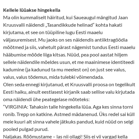
Kellele lüüakse hingekella
Ma olin kummaliselt häiritud, kui Saueaugul mängitud Jaan
Kruusvalli näidendi „Tasandikkude helinad“ kohta hakati
kirjutama, et see on tüüpiline lugu Eesti maaelu
väljasuremisest. Mu jaoks on ses näidendis antiiktragöödia
mõõtmed ja siis, vahetult pärast nägemist tundus Eesti maaelu
hääbumise mõõde liiga kitsas. Nüüd, pea pool aastat hiljem
sellele näidendile mõeldes usun, et me maainimese identiteedi
kadumine (ja kadunud ta mu meelest on) on just see valus,
valus, valus tõdemus, mida tulebki võimendada.
Olen seda ennegi kirjutanud, et Kruusvalli proosa on tegelikult
Eesti haiku, ainult eestlasest kirjanik saab sellise valu kirjutada
oma näidendi ühe peategelase mõteteks:
“VIRGINIA: Tahaksin talle hingekella lüüa. Aga kes sinna torni
ronib. Trepp on katkine. Astmed mädanenud. Üks redel sai küll
meie kuuri alt sinna vahele jätkuks pandud, kuid nüüd on selgi
pooled pulgad purud.
Naljakas. Rõõmustame – las nii ollagi! Siis ei vii vargad kella