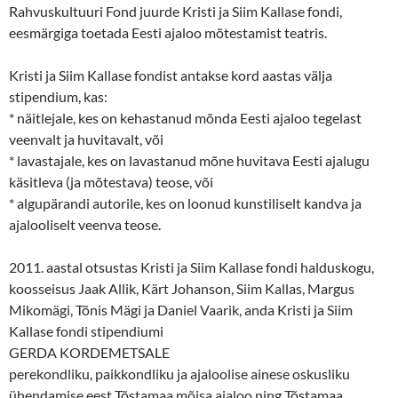
Rahvuskultuuri Fond juurde Kristi ja Siim Kallase fondi,
eesmärgiga toetada Eesti ajaloo mõtestamist teatris.
Kristi ja Siim Kallase fondist antakse kord aastas välja
stipendium, kas:
* näitlejale, kes on kehastanud mõnda Eesti ajaloo tegelast
veenvalt ja huvitavalt, või
* lavastajale, kes on lavastanud mõne huvitava Eesti ajalugu
käsitleva (ja mõtestava) teose, või
* algupärandi autorile, kes on loonud kunstiliselt kandva ja
ajalooliselt veenva teose.
2011. aastal otsustas Kristi ja Siim Kallase fondi halduskogu,
koosseisus Jaak Allik, Kärt Johanson, Siim Kallas, Margus
Mikomägi, Tõnis Mägi ja Daniel Vaarik, anda Kristi ja Siim
Kallase fondi stipendiumi
GERDA KORDEMETSALE
perekondliku, paikkondliku ja ajaloolise ainese oskusliku
ühendamise eest Tõstamaa mõisa ajaloo ning Tõstamaa