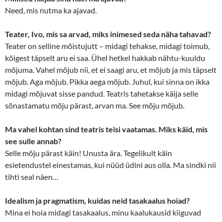
Need, mis nutma ka ajavad.
Teater, Ivo, mis sa arvad, miks inimesed seda näha tahavad?
Teater on selline mõistujutt – midagi tehakse, midagi toimub,
kõigest täpselt aru ei saa. Ühel hetkel hakkab nähtu-kuuldu
mõjuma. Vahel mõjub nii, et ei saagi aru, et mõjub ja mis täpselt
mõjub. Aga mõjub. Pikka aega mõjub. Juhul, kui sinna on ikka
midagi mõjuvat sisse pandud. Teatris tahetakse käija selle
sõnastamatu mõju pärast, arvan ma. See mõju mõjub.
Ma vahel kohtan sind teatris teisi vaatamas. Miks käid, mis
see sulle annab?
Selle mõju pärast käin! Unusta ära. Tegelikult käin
esietendustel einestamas, kui nüüd üdini aus olla. Ma sindki nii
tihti seal näen…
Idealism ja pragmatism, kuidas neid tasakaalus hoiad?
Mina ei hoia midagi tasakaalus, minu kaalukausid kiiguvad