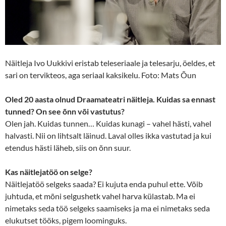
Näitleja Ivo Uukkivi eristab teleseriaale ja telesarju, öeldes, et
sari on tervikteos, aga seriaal kaksikelu. Foto: Mats Õun
Oled 20 aasta olnud Draamateatri näitleja. Kuidas sa ennast
tunned? On see õnn või vastutus?
Olen jah. Kuidas tunnen… Kuidas kunagi – vahel hästi, vahel
halvasti. Nii on lihtsalt läinud. Laval olles ikka vastutad ja kui
etendus hästi läheb, siis on õnn suur.
Kas näitlejatöö on selge?
Näitlejatöö selgeks saada? Ei kujuta enda puhul ette. Võib
juhtuda, et mõni selgushetk vahel harva külastab. Ma ei
nimetaks seda töö selgeks saamiseks ja ma ei nimetaks seda
elukutset tööks, pigem loominguks.