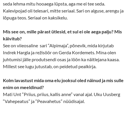
seda lehma mitu hooaega lüpsta, aga me ei tee seda.
Kalevipojad oli telesari, mitte seriaal. Sari on alguse, arengu ja
lõpuga teos. Seriaal on kaksikelu.
Mis see on, mille pärast ütlesid, et sul ei ole aega palju? Mis
käivitub?
See on viieosaline sari “Alpimaja”, põnevik, mida kirjutab
Indrek Hargla ja režisöör on Gerda Kordemets. Mina olen
juhtumisi jälle produtsendi osas ja löön ka näitlejana kaasa.
Millest see lugu jutustab, on peidetud pealkirja.
Kolm lavastust mida oma elu jooksul oled näinud ja mis sulle
enim on meeldinud?
Mati Unt “Priius, priius, kallis anne” vanal ajal. Uku Uusberg
“Vahepeatus” ja “Peavahetus” nüüdisajal.