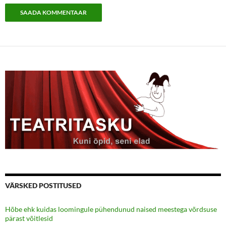
VÄRSKED POSTITUSED
Hõbe ehk kuidas loomingule pühendunud naised meestega võrdsuse
pärast võitlesid