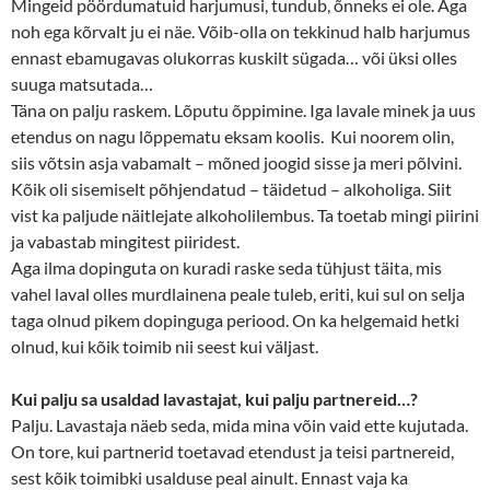
Mingeid pöördumatuid harjumusi, tundub, õnneks ei ole. Aga
noh ega kõrvalt ju ei näe. Võib-olla on tekkinud halb harjumus
ennast ebamugavas olukorras kuskilt sügada… või üksi olles
suuga matsutada…
Täna on palju raskem. Lõputu õppimine. Iga lavale minek ja uus
etendus on nagu lõppematu eksam koolis. Kui noorem olin,
siis võtsin asja vabamalt – mõned joogid sisse ja meri põlvini.
Kõik oli sisemiselt põhjendatud – täidetud – alkoholiga. Siit
vist ka paljude näitlejate alkoholilembus. Ta toetab mingi piirini
ja vabastab mingitest piiridest.
Aga ilma dopinguta on kuradi raske seda tühjust täita, mis
vahel laval olles murdlainena peale tuleb, eriti, kui sul on selja
taga olnud pikem dopinguga periood. On ka helgemaid hetki
olnud, kui kõik toimib nii seest kui väljast.
Kui palju sa usaldad lavastajat, kui palju partnereid…?
Palju. Lavastaja näeb seda, mida mina võin vaid ette kujutada.
On tore, kui partnerid toetavad etendust ja teisi partnereid,
sest kõik toimibki usalduse peal ainult. Ennast vaja ka