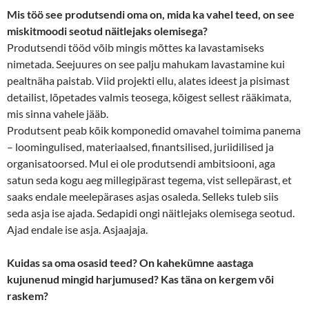
Mis töö see produtsendi oma on, mida ka vahel teed, on see
miskitmoodi seotud näitlejaks olemisega?
Produtsendi tööd võib mingis mõttes ka lavastamiseks
nimetada. Seejuures on see palju mahukam lavastamine kui
pealtnäha paistab. Viid projekti ellu, alates ideest ja pisimast
detailist, lõpetades valmis teosega, kõigest sellest rääkimata,
mis sinna vahele jääb.
Produtsent peab kõik komponedid omavahel toimima panema
– loomingulised, materiaalsed, finantsilised, juriidilised ja
organisatoorsed. Mul ei ole produtsendi ambitsiooni, aga
satun seda kogu aeg millegipärast tegema, vist sellepärast, et
saaks endale meelepärases asjas osaleda. Selleks tuleb siis
seda asja ise ajada. Sedapidi ongi näitlejaks olemisega seotud.
Ajad endale ise asja. Asjaajaja.
Kuidas sa oma osasid teed? On kahekümne aastaga
kujunenud mingid harjumused? Kas täna on kergem või
raskem?