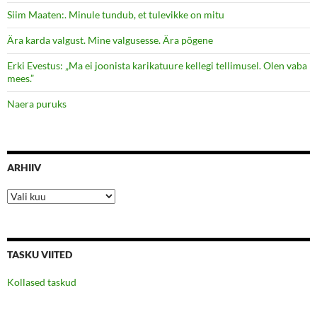
Siim Maaten:. Minule tundub, et tulevikke on mitu
Ära karda valgust. Mine valgusesse. Ära põgene
Erki Evestus: „Ma ei joonista karikatuure kellegi tellimusel. Olen vaba
mees.”
Naera puruks
ARHIIV
Arhiiv
TASKU VIITED
Kollased taskud