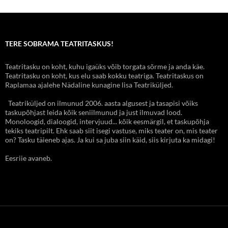
TERE SOBRAMA TEATRITASKUS!
Teatritasku on koht, kuhu igaüks võib torgata sõrme ja anda käe.
Teatritasku on koht, kus elu saab kokku teatriga. Teatritaskus on
Raplamaa ajalehe Nädaline kunagine lisa Teatriküljed.
Teatriküljed on ilmunud 2006. aasta algusest ja tasapisi võiks
taskupõhjast leida kõik seniilmunud ja just ilmuvad lood.
Monoloogid, dialoogid, intervjuud... kõik eesmärgil, et taskupõhja
tekiks teatripilt. Ehk saab siit isegi vastuse, miks teater on, mis teater
on? Tasku täieneb ajas. Ja kui sa juba siin käid, siis kirjuta ka midagi!
Eesriie avaneb.