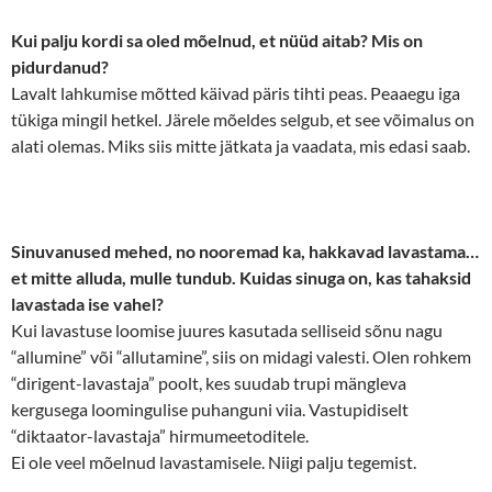
Kui palju kordi sa oled mõelnud, et nüüd aitab? Mis on
pidurdanud?
Lavalt lahkumise mõtted käivad päris tihti peas. Peaaegu iga
tükiga mingil hetkel. Järele mõeldes selgub, et see võimalus on
alati olemas. Miks siis mitte jätkata ja vaadata, mis edasi saab.
Sinuvanused mehed, no nooremad ka, hakkavad lavastama…
et mitte alluda, mulle tundub. Kuidas sinuga on, kas tahaksid
lavastada ise vahel?
Kui lavastuse loomise juures kasutada selliseid sõnu nagu
“allumine” või “allutamine”, siis on midagi valesti. Olen rohkem
“dirigent-lavastaja” poolt, kes suudab trupi mängleva
kergusega loomingulise puhanguni viia. Vastupidiselt
“diktaator-lavastaja” hirmumeetoditele.
Ei ole veel mõelnud lavastamisele. Niigi palju tegemist.