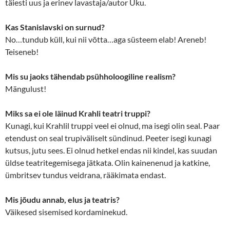
täiesti uus ja erinev lavastaja/autor Uku.
Kas Stanislavski on surnud?
No…tundub küll, kui nii võtta…aga süsteem elab! Areneb!
Teiseneb!
Mis su jaoks tähendab psühholoogiline realism?
Mängulust!
Miks sa ei ole läinud Krahli teatri truppi?
Kunagi, kui Krahlil truppi veel ei olnud, ma isegi olin seal. Paar
etendust on seal trupiväliselt sündinud. Peeter isegi kunagi
kutsus, jutu sees. Ei olnud hetkel endas nii kindel, kas suudan
üldse teatritegemisega jätkata. Olin kainenenud ja katkine,
ümbritsev tundus veidrana, rääkimata endast.
Mis jõudu annab, elus ja teatris?
Väikesed sisemised kordaminekud.