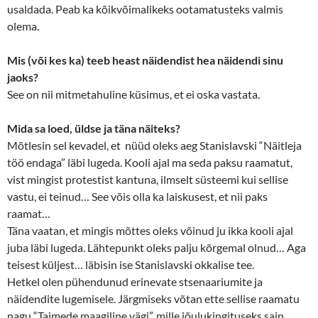
usaldada. Peab ka kõikvõimalikeks ootamatusteks valmis
olema.
Mis (või kes ka) teeb heast näidendist hea näidendi sinu
jaoks?
See on nii mitmetahuline küsimus, et ei oska vastata.
Mida sa loed, üldse ja täna näiteks?
Mõtlesin sel kevadel, et nüüd oleks aeg Stanislavski “Näitleja
töö endaga” läbi lugeda. Kooli ajal ma seda paksu raamatut,
vist mingist protestist kantuna, ilmselt süsteemi kui sellise
vastu, ei teinud… See võis olla ka laiskusest, et nii paks
raamat…
Täna vaatan, et mingis mõttes oleks võinud ju ikka kooli ajal
juba läbi lugeda. Lähtepunkt oleks palju kõrgemal olnud… Aga
teisest küljest… läbisin ise Stanislavski okkalise tee.
Hetkel olen pühendunud erinevate stsenaariumite ja
näidendite lugemisele. Järgmiseks võtan ette sellise raamatu
nagu “Taimede maagiline vägi”, mille jõulukingituseks sain.