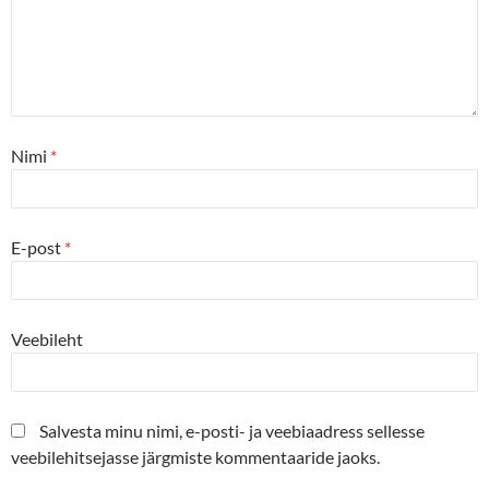
Nimi
*
E-post
*
Veebileht
Salvesta minu nimi, e-posti- ja veebiaadress sellesse
veebilehitsejasse järgmiste kommentaaride jaoks.