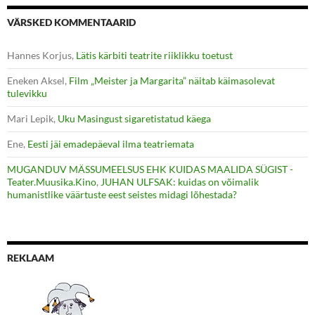
VÄRSKED KOMMENTAARID
Hannes Korjus
,
Lätis kärbiti teatrite riiklikku toetust
Eneken Aksel
,
Film „Meister ja Margarita” näitab käimasolevat
tulevikku
Mari Lepik
,
Uku Masingust sigaretistatud käega
Ene
,
Eesti jäi emadepäeval ilma teatriemata
MUGANDUV MÄSSUMEELSUS EHK KUIDAS MAALIDA SÜGIST -
Teater.Muusika.Kino
,
JUHAN ULFSAK: kuidas on võimalik
humanistlike väärtuste eest seistes midagi lõhestada?
REKLAAM