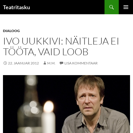
Liigu
Otsi
Teatritasku
sisu
PEAME
juurde
DIALOOG
IVO UUKKIVI: NÄITLEJA EI
TÖÖTA, VAID LOOB
22. JAANUAR 2012
M.M.
LISA KOMMENTAAR