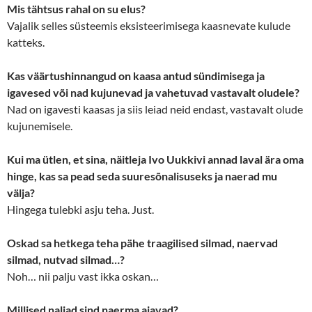
Mis tähtsus rahal on su elus?
Vajalik selles süsteemis eksisteerimisega kaasnevate kulude
katteks.
Kas väärtushinnangud on kaasa antud sündimisega ja
igavesed või nad kujunevad ja vahetuvad vastavalt oludele?
Nad on igavesti kaasas ja siis leiad neid endast, vastavalt olude
kujunemisele.
Kui ma ütlen, et sina, näitleja Ivo Uukkivi annad laval ära oma
hinge, kas sa pead seda suuresõnalisuseks ja naerad mu
välja?
Hingega tulebki asju teha. Just.
Oskad sa hetkega teha pähe traagilised silmad, naervad
silmad, nutvad silmad…?
Noh… nii palju vast ikka oskan…
Millised naljad sind naerma ajavad?