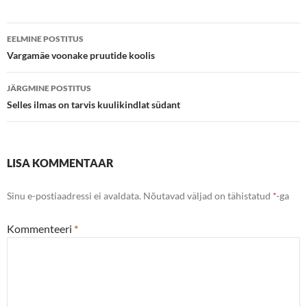
Postituste
EELMINE POSTITUS
töölaud
Vargamäe voonake pruutide koolis
JÄRGMINE POSTITUS
Selles ilmas on tarvis kuulikindlat südant
LISA KOMMENTAAR
Sinu e-postiaadressi ei avaldata.
Nõutavad väljad on tähistatud
*
-ga
Kommenteeri
*