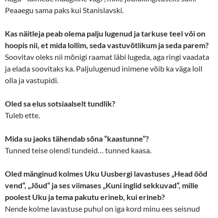
Peaaegu sama paks kui Stanislavski.
Kas näitleja peab olema palju lugenud ja tarkuse teel või on
hoopis nii, et mida lollim, seda vastuvõtlikum ja seda parem?
Soovitav oleks nii mõnigi raamat läbi lugeda, aga ringi vaadata
ja elada soovitaks ka. Paljulugenud inimene võib ka väga loll
olla ja vastupidi.
Oled sa elus sotsiaalselt tundlik?
Tuleb ette.
Mida su jaoks tähendab sõna “kaastunne”?
Tunned teise olendi tundeid… tunned kaasa.
Oled mänginud kolmes Uku Uusbergi lavastuses „Head ööd
vend“, „Jõud“ ja ses viimases „Kuni inglid sekkuvad“, mille
poolest Uku ja tema pakutu erineb, kui erineb?
Nende kolme lavastuse puhul on iga kord minu ees seisnud