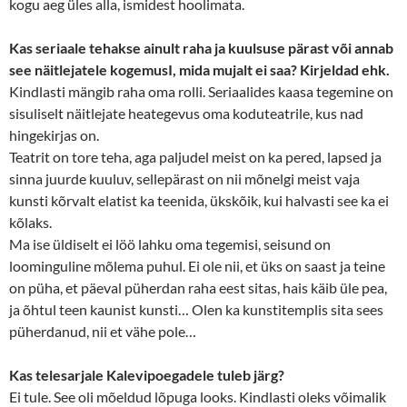
kogu aeg üles alla, ismidest hoolimata.
Kas seriaale tehakse ainult raha ja kuulsuse pärast või annab
see näitlejatele kogemusI, mida mujalt ei saa? Kirjeldad ehk.
Kindlasti mängib raha oma rolli. Seriaalides kaasa tegemine on
sisuliselt näitlejate heategevus oma koduteatrile, kus nad
hingekirjas on.
Teatrit on tore teha, aga paljudel meist on ka pered, lapsed ja
sinna juurde kuuluv, sellepärast on nii mõnelgi meist vaja
kunsti kõrvalt elatist ka teenida, ükskõik, kui halvasti see ka ei
kõlaks.
Ma ise üldiselt ei löö lahku oma tegemisi, seisund on
loominguline mõlema puhul. Ei ole nii, et üks on saast ja teine
on püha, et päeval püherdan raha eest sitas, hais käib üle pea,
ja õhtul teen kaunist kunsti… Olen ka kunstitemplis sita sees
püherdanud, nii et vähe pole…
Kas telesarjale Kalevipoegadele tuleb järg?
Ei tule. See oli mõeldud lõpuga looks. Kindlasti oleks võimalik